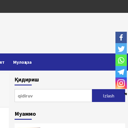
ят
Мулоҳаза
Қидириш
Qidirshish:
Муаммо