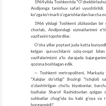
1964 yilda Toshkentda “O‘zbekbirlashuv
Andijonga tanishuv safari uyushtirildi
ko‘zga ko‘rinarli o‘zgarishlardan barcha 
1966 yildagi Toshkent zilzilasidan bir
chorlab, Andijondagi xizmatlarimni e’ti
vazifasini topshirdilar.
O‘sha yillar poytaxt juda katta bunyod
kelgan quruvchilarni oziq-ovqat bila
vazifalarimizni a’lo darajada bajargan
qozona boshlagan edik.
— Toshkent metropoliteni, Markaziy
“Xalqlar do‘stligi” (hozirgi “Istiqlol) 
o‘zlashtirilgan cho‘lu biyobonlar, bar
loyihalar Sharof Rashidovdan qolgan c
suhbatlar chog‘ida bu kabi g‘oya va re
borganmidi?