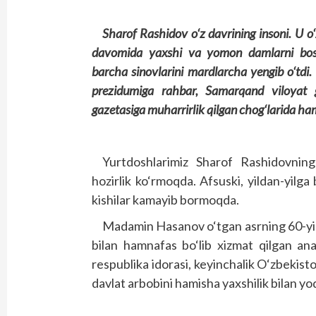
Sharof Rashidov o‘z davrining insoni. U o‘z
davomida yaxshi va yomon damlarni bosh
barcha sinovlarini mardlarcha yengib o‘tdi.
prezidumiga rahbar, Samarqand viloyat ga
gazetasiga muharrirlik qilgan chog‘larida ha
Yurtdoshlarimiz Sharof Rashidovning
hozirlik ko‘rmoqda. Afsuski, yildan-yilg
kishilar kamayib bormoqda.
Madamin Hasanov o‘tgan asrning 60-yill
bilan hamnafas bo‘lib xizmat qilgan an
respublika idorasi, keyinchalik O‘zbekis
davlat arbobini hamisha yaxshilik bilan yo