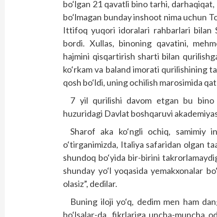
bo‘lgan 21 qavatli bino tarhi, darhaqiqa
bo‘lmagan bunday inshoot nima uchun Tosh
Ittifoq yuqori idoralari rahbarlari bil
bordi. Xullas, binoning qavatini, mehm
hajmini qisqartirish sharti bilan qurilis
ko‘rkam va baland imorati qurilishining t
qosh bo‘ldi, uning ochilish marosimida qa
7 yil qurilishi davom etgan bu bino 
huzuridagi Davlat boshqaruvi akademiyasi
Sharof aka ko‘ngli ochiq, samimiy in
o‘tirganimizda, Italiya safaridan olgan ta
shundoq bo‘yida bir-birini takrorlamaydi
shunday yo‘l yoqasida yemakxonalar bo‘l
olasiz”, dedilar.
Buning iloji yo‘q, dedim men ham dang
bo‘lsalar-da, fikrlariga uncha-muncha od