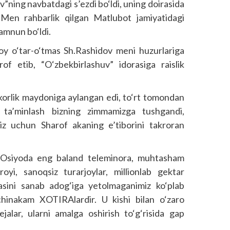
”ning navbatdagi s’ezdi bo‘ldi, uning doirasida
. Men rahbarlik qilgan Matlubot jamiyatidagi
mamnun bo‘ldi.
 oy o‘tar-o‘tmas Sh.Rashidov meni huzurlariga
rof etib, “O‘zbekbirlashuv” idorasiga raislik
korlik maydoniga aylangan edi, to‘rt tomondan
n ta’minlash bizning zimmamizga tushgandi,
imiz uchun Sharof akaning e’tiborini takroran
 Osiyoda eng baland teleminora, muhtasham
saroyi, sanoqsiz turarjoylar, millionlab gektar
chasini sanab adog‘iga yetolmaganimiz ko‘plab
hinakam XOTIRAlardir. U kishi bilan o‘zaro
jalar, ularni amalga oshirish to‘g‘risida gap