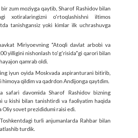
ir zum moziyga qaytib, Sharof Rashidov bilan
agi xotiralaringizni o‘rtoqlashishni iltimos
atda tanishgansiz yoki kimlar ilk uchrashuvga
avkat Miriyoevning “Atoqli davlat arbobi va
 yilligini nishonlash to‘g‘risida”gi qarori bilan
 hayajon qamrab oldi.
ng iyun oyida Moskvada aspiranturani bitirib,
li himoya qildim va qadrdon Andijonga qaytdim.
ga safari davomida Sharof Rashidov bizning
u kishi bilan tanishtirdi va faoliyatim haqida
 Oliy sovet prezididumi raisi edi.
 Toshkentdagi turli anjumanlarda Rahbar bilan
atlashib turdik.