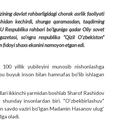
ining davlat rahbarligidagi chorak asrlik faoliyati
idan kechirdi, shunga qaramasdan, taqdirning
 U Respublika rahbari bo‘lguniga qadar Oliy sovet
zetasi, so‘ngra respublika “Qizil O‘zbekiston”
m fidoyi shaxs ekanini namoyon etgan edi.
 100 yillik yubileyini munosib nishonlashga
a bu buyuk inson bilan hamnafas bo‘lib ishlagan
ari ikkinchi yarmidan boshlab Sharof Rashidov
a shunday insonlardan biri. “O‘zbekbirlashuv”
ton savdo vaziri bo‘lgan Madamin Hasanov ulug‘
dga oladi.