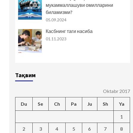
мукаммаллашуви омилларини
биламизми?
05.09.2024
Касбнинг таги насиба
01.11.2023
Тақвим
Oktabr 2017
Du
Se
Ch
Pa
Ju
Sh
Ya
1
2
3
4
5
6
7
8