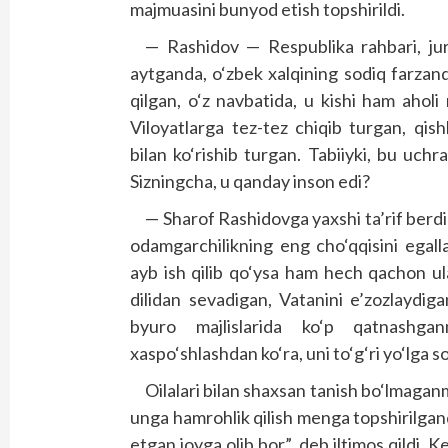
majmuasini bunyod etish topshirildi.
— Rashidov — Respublika rahbari, jurna
aytganda, o‘zbek xalqining sodiq farzan
qilgan, o‘z navbatida, u kishi ham aholi
Viloyatlarga tez-tez chiqib turgan, qishl
bilan ko‘rishib turgan. Tabiiyki, bu uc
Sizningcha, u qanday inson edi?
— Sharof Rashidovga yaxshi ta’rif berding
odamgarchilikning eng cho‘qqisini egal
ayb ish qilib qo‘ysa ham hech qachon ul
dilidan sevadigan, Vatanini e’zozlaydig
byuro majlislarida ko‘p qatnashga
xaspo‘shlashdan ko‘ra, uni to‘g‘ri yo‘lga so
Oilalari bilan shaxsan tanish bo‘lmagan
unga hamrohlik qilish menga topshirilgan
etgan joyga olib bor”, deb iltimos qildi.