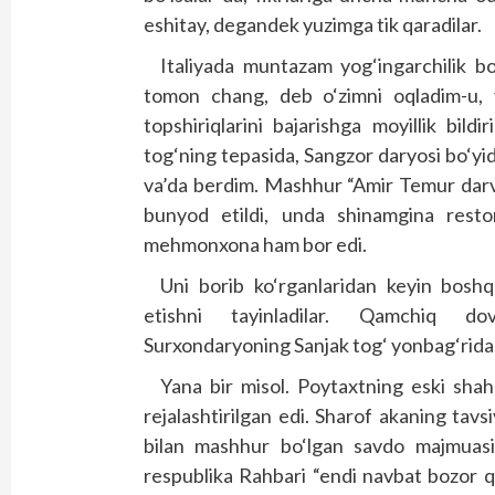
eshitay, degandek yuzimga tik qaradilar.
Italiyada muntazam yog‘ingarchilik bo‘
tomon chang, deb o‘zimni oqladim-u, y
topshiriqlarini bajarishga moyillik bil
tog‘ning tepasida, Sangzor daryosi bo‘yid
va’da berdim. Mashhur “Amir Temur dar
bunyod etildi, unda shinamgina restor
mehmonxona ham bor edi.
Uni borib ko‘rganlaridan keyin bosh
etishni tayinladilar. Qamchiq do
Surxondaryoning Sanjak tog‘ yonbag‘rida 
Yana bir misol. Poytaxtning eski shaha
rejalashtirilgan edi. Sharof akaning tavs
bilan mashhur bo‘lgan savdo majmuasi 
respublika Rahbari “endi navbat bozor q