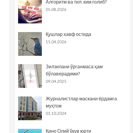
Алгоритм ва тил: ким ғолиб?
05.08.2026
Қушлар хавф остида
15.04.2026
Зилзилани ўрганмаса ҳам
бўлаверадими?
09.04.2025
Журналистлар маскани ёрдамга
муҳтож
01.10.2024
Кино Олий ўқув юрти