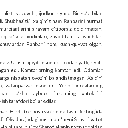
list, yozuvchi, ijodkor siymo. Bir so‘z bilan
di. Shubhasizki, xalqimiz ham Rahbarini hurmat
 murojaatlarini sirayam e’tiborsiz qoldirmagan.
oq xo‘jaligi xodimlari, zavod-fabrika ishchilari
hrashuvlardan Rahbar ilhom, kuch-quvvat olgan.
iz. U kishi ajoyib inson edi, madaniyatli, ziyoli,
lagan edi. Kamtarlarning kamtari edi. Odamlar
arga nisbatan ovozini balandlatmagan. Xalqini
an, vatanparvar inson edi. Yuqori idoralarning
nman, o‘sha aybdor insonning xatolarini
lish tarafdori bo‘lar edilar.
man. Hindiston bosh vazirining tashrifi chog‘ida
di. Oliy darajadagi mehmon “meni Shastri vafot
 Keyin bilsam, bu joy Sharof akaning xonadonidan