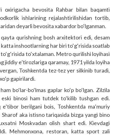
i oxirigacha bevosita Rahbar bilan baqamti
orlik ishlarining rejalashtirilishidan tortib,
tlaridan deyarli bevosita xabardor bo‘lganman.
 qayta qurishning bosh arxitektori edi, desam
katta inshootlarning har biri to‘g‘risida soatlab
o‘g‘risida to‘xtalaman. Metro qurilishi loyihasi
 jiddiy e’tirozlariga qaramay, 1971 yilda loyiha
vergan, Toshkentda tez-tez yer silkinib turadi,
xo‘p gapirilardi.
a ham bo‘lar-bo‘lmas gaplar ko‘p bo‘lgan. Zilzila
 eski binosi ham tutdek to‘kilib tushgan edi.
oq e’tibor berilgani bois, Toshkentda ma’muriy
. Sharof aka istisno tariqasida bizga yangi bino
, ruxsatni Moskvadan olish shart edi. Kievdagi
aldi. Mehmonxona, restoran, katta sport zali