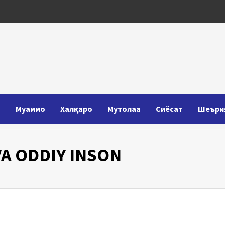
Т
Муаммо
Халқаро
Мутолаа
Сиёсат
Шеъри
VA ODDIY INSON