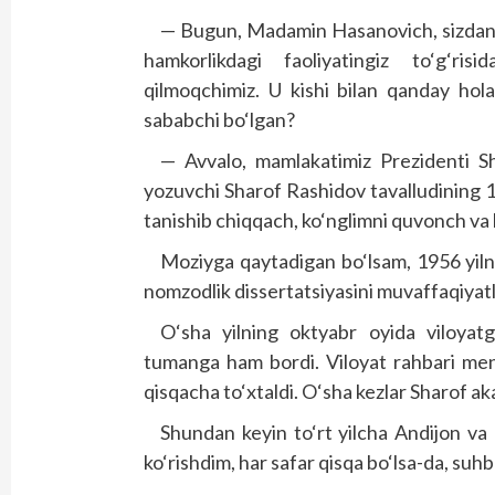
— Bugun, Madamin Hasanovich, sizdan b
hamkorlikdagi faoliyatingiz to‘g‘risid
qilmoqchimiz. U kishi bilan qanday hol
sababchi bo‘lgan?
— Avvalo, mamlakatimiz Prezidenti Sh
yozuvchi Sharof Rashidov tavalludining 100
tanishib chiqqach, ko‘nglimni quvonch va
Moziyga qaytadigan bo‘lsam, 1956 yilni
nomzodlik dissertatsiyasini muvaffaqiyat
O‘sha yilning oktyabr oyida viloyat
tumanga ham bordi. Viloyat rahbari meni 
qisqacha to‘xtaldi. O‘sha kezlar Sharof aka
Shundan keyin to‘rt yilcha Andijon va
ko‘rishdim, har safar qisqa bo‘lsa-da, suhb