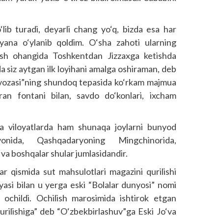
lib turadi, deyarli chang yo‘q, bizda esa har
ana o‘ylanib qoldim. O‘sha zahoti ularning
dirish ohangida Toshkentdan Jizzaxga ketishda
a siz aytgan ilk loyihani amalga oshiraman, deb
vozasi”ning shundoq tepasida ko‘rkam majmua
an fontani bilan, savdo do‘konlari, ixcham
qa viloyatlarda ham shunaqa joylarni bunyod
vonida, Qashqadaryoning Mingchinorida,
va boshqalar shular jumlasidandir.
r qismida sut mahsulotlari magazini qurilishi
iyasi bilan u yerga eski “Bolalar dunyosi” nomi
ochildi. Ochilish marosimida ishtirok etgan
urilishiga” deb “O‘zbekbirlashuv”ga Eski Jo‘va