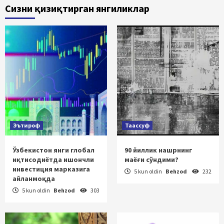
Сизни қизиқтирган янгиликлар
Эътироф
Таассуф
Ўзбекистон янги глобал
90 йиллик нашрнинг
иқтисодиётда ишончли
маёғи сўндими?
инвестиция марказига
5 kun oldin
Behzod
232
айланмоқда
5 kun oldin
Behzod
303