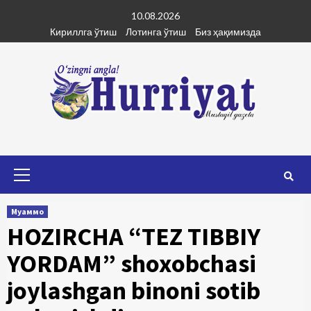
Skip
10.08.2026
to
Кириллга ўтиш
Лотинга ўтиш
Биз ҳақимизда
content
Primary
Menu
Муаммо
HOZIRCHA “TEZ TIBBIY
YORDAM” shoxobchasi
joylashgan binoni sotib