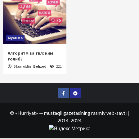
Муаммо
Алгоритм ва тил: ким
ғолиб?
5 kun oldin
Behzod
221
Facebook
Telegram
©
«Hurriyat»
— mustaqil gazetasining rasmiy veb-sayti
|
2014-2024