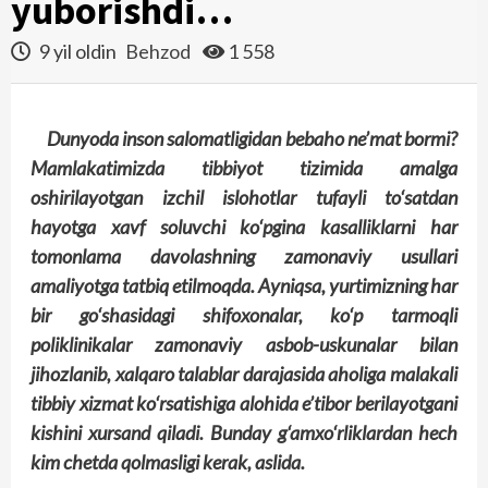
yuborishdi…
9 yil oldin
Behzod
1 558
Dunyoda inson salomatligidan bebaho ne’mat bormi?
Mamlakatimizda tibbiyot tizimida amalga
oshirilayotgan izchil islohotlar tufayli to‘satdan
hayotga xavf soluvchi ko‘pgina kasalliklarni har
tomonlama davolashning zamonaviy usullari
amaliyotga tatbiq etilmoqda. Ayniqsa, yurtimizning har
bir go‘shasidagi shifoxonalar, ko‘p tarmoqli
poliklinikalar zamonaviy asbob-uskunalar bilan
jihozlanib, xalqaro talablar darajasida aholiga malakali
tibbiy xizmat ko‘rsatishiga alohida e’tibor berilayotgani
kishini xursand qiladi. Bunday g‘amxo‘rliklardan hech
kim chetda qolmasligi kerak, aslida.