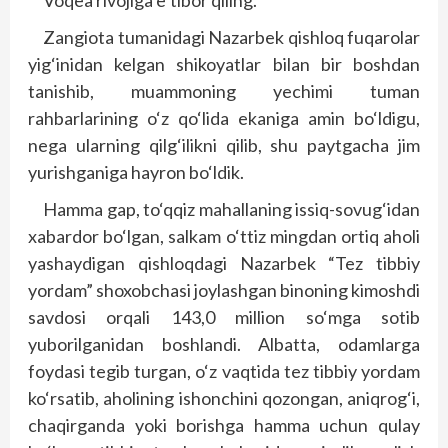
Voqea rivojiga e’tibor qiling.
Zangiota tumanidagi Nazarbek qishloq fuqarolar
yig‘inidan kelgan shikoyatlar bilan bir boshdan
tanishib, muammoning yechimi tuman
rahbarlarining o‘z qo‘lida ekaniga amin bo‘ldigu,
nega ularning qilg‘ilikni qilib, shu paytgacha jim
yurishganiga hayron bo‘ldik.
Hamma gap, to‘qqiz mahallaning issiq-sovug‘idan
xabardor bo‘lgan, salkam o‘ttiz mingdan ortiq aholi
yashaydigan qishloqdagi Nazarbek “Tez tibbiy
yordam” shoxobchasi joylashgan binoning kimoshdi
savdosi orqali 143,0 million so‘mga sotib
yuborilganidan boshlandi. Albatta, odamlarga
foydasi tegib turgan, o‘z vaqtida tez tibbiy yordam
ko‘rsatib, aholining ishonchini qozongan, aniqrog‘i,
chaqirganda yoki borishga hamma uchun qulay