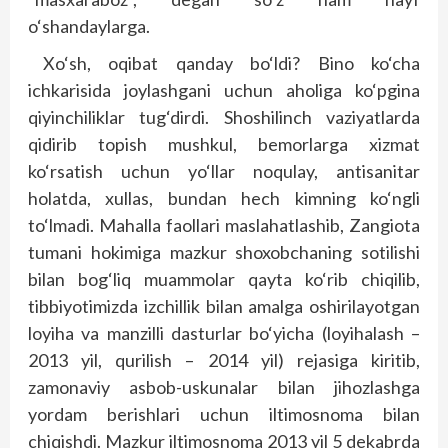
o‘shandaylarga.
Xo‘sh, oqibat qanday bo‘ldi? Bino ko‘cha
ichkarisida joylashgani uchun aholiga ko‘pgina
qiyinchiliklar tug‘dirdi. Shoshilinch vaziyatlarda
qidirib topish mushkul, bemorlarga xizmat
ko‘rsatish uchun yo‘llar noqulay, antisanitar
holatda, xullas, bundan hech kimning ko‘ngli
to‘lmadi. Mahalla faollari maslahatlashib, Zangiota
tumani hokimiga mazkur shoxobchaning sotilishi
bilan bog‘liq muammolar qayta ko‘rib chiqilib,
tibbiyotimizda izchillik bilan amalga oshirilayotgan
loyiha va manzilli dasturlar bo‘yicha (loyihalash –
2013 yil, qurilish – 2014 yil) rejasiga kiritib,
zamonaviy asbob-uskunalar bilan jihozlashga
yordam berishlari uchun iltimosnoma bilan
chiqishdi. Mazkur iltimosnoma 2013 yil 5 dekabrda