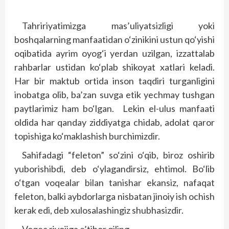
Tahririyatimizga mas’uliyatsizligi yoki
boshqalarning manfaatidan o‘zinikini ustun qo‘yishi
oqibatida ayrim oyog‘i yerdan uzilgan, izzattalab
rahbarlar ustidan ko‘plab shikoyat xatlari keladi.
Har bir maktub ortida inson taqdiri turganligini
inobatga olib, ba’zan suvga etik yechmay tushgan
paytlarimiz ham bo‘lgan. Lekin el-ulus manfaati
oldida har qanday ziddiyatga chidab, adolat qaror
topishiga ko‘maklashish burchimizdir.
Sahifadagi “feleton” so‘zini o‘qib, biroz oshirib
yuborishibdi, deb o‘ylagandirsiz, ehtimol. Bo‘lib
o‘tgan voqealar bilan tanishar ekansiz, nafaqat
feleton, balki aybdorlarga nisbatan jinoiy ish ochish
kerak edi, deb xulosalashingiz shubhasizdir.