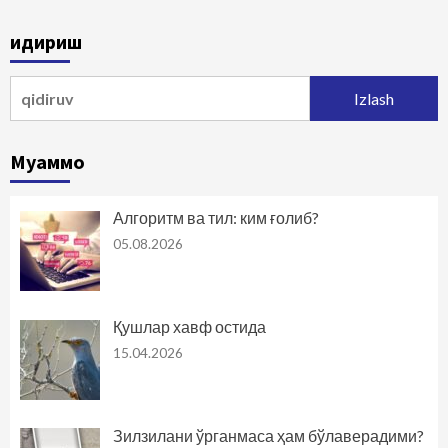
Қидириш
Qidirshish:
Муаммо
Алгоритм ва тил: ким ғолиб?
05.08.2026
Қушлар хавф остида
15.04.2026
Зилзилани ўрганмаса ҳам бўлаверадими?