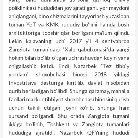
poliklinikasi hududidan joy ajratilgani, yer maydoni
aniqlangani, bino chizmalarini tayyorlash yuzasidan
tuman YeT va KMK hududiy bo‘limi hamda bosh
arxitektoriga topshiriqlar berilgani ma’lum qilindi.
Lekin kalavaning uchi 2017 yil 4 sentyabrda
Zangiota tumanidagi “Xalq qabulxonasi”da yangi
hokim bilan bo‘lib o‘tgan uchrashuvdan keyin yana
chigallashib ketdi. Endi Nazarbek “Tez tibbiy
yordam” shoxobchasi binosi 2018 yildagi
Investitsiya dasturiga kiritilib, davlat hisobidan
qurib beriladigan bo‘libdi. Shunga qaramay, mahalla
faollari mazkur tibbiyot shoxobchasi binosini qurish
uchun taklif etilgan joyni ko‘rib, shunga ham
xursand bo‘lgandi. Shu orada Zangiota tumani
ikkiga bo‘linib, Toshkent va Zangiota tumanlari
hududiga ajratildi. Nazarbek QFYning hududi