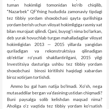
tuman hokimligi tomonidan ko‘rib chiqilib,
“Nazarbek” QFYning hududida zamonaviy tipdagi
tez tibbiy yordam shoxobchasi qayta qurilishiga
yordam berish uchun viloyat hokimligiga rasmiy xat
bilan murojaat qilindi. Qani, buyog‘i nima bo‘larkan,
deb yurak hovuchlab turgan mahalladagilar viloyat
hokimligidan 2013 — 2015 yillarda yangidan
quriladigan va rekonstruktsiya qilinadigan
ob’ektlar ro‘yxati shakllantirilgani, 2015 yilgi
Investitsiya dasturiga ushbu tez tibbiy yordam
shoxobchasi binosi kiritilishi haqidagi xabardan
biroz xotirjam tortishdi.
Ammo bu gal ham natija bo‘lmadi. Xo‘sh, nega
mutasaddilar bergan va’dasining ustidan chiqmadi?
Buni paysalga solib kelishdan maqsad nima?
Aholiga o‘z vaqtida tez tibbiy yordam ko‘rsatish