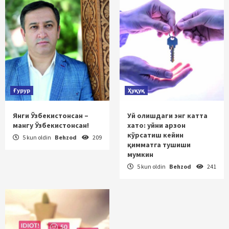
Ғурур
Ҳуқуқ
Янги Ўзбекистонсан –
Уй олишдаги энг катта
мангу Ўзбекистонсан!
хато: уйни арзон
кўрсатиш кейин
5 kun oldin
Behzod
209
қимматга тушиши
мумкин
5 kun oldin
Behzod
241