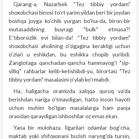
Qarang-a, Nazarbek “Tez tibbiy yordam”
shoxobchasi binosi to‘rt yarim yildan beri bir joydan
boshqa joyga ko‘chib yurgan bo‘lsa-da, biron-bir
mutasaddining buyragi “bulk” etmasa?!
E’tiborsizlik evi bilan-da! “Tez tibbiy yordam”
shoxobchasi aholining o‘zigagina kerakligi uchun
o‘zlari u eshikdan, bu eshikka chopib yuribdi.
Zangiotaga qanchadan-qancha hammayog‘i “sip-
silliq” rahbarlar kelib-ketishibdi-yu, birortasi “Tez
tibbiy yordam” masalasini o‘ylab ko‘rmabdi.
Ha, haligacha oramizda xalqqa quruq va’da
berishdan nariga o‘tmaydigan, hatto inson hayoti
uchun muhim bo‘lgan masalalarga ham panja
orasidan qaraydigan ishboshilar oz emas ekan.
Yana bir mulohaza. Ilgarilari odamlar bog‘cha,
maktab yoki shifoxonani buzish naryog‘da tursin,