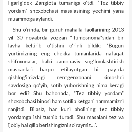
ilgarigidek Zangiota tumaniga o‘tdi. “Tez tibbiy
yordam” shoxobchasi masalasining yechimi yana
muammoga aylandi.
Shu o‘rinda, bir guruh mahalla faollarining 2013
yil 30 noyabrda yozgan “Iltimosnoma”sidan bir
lavha keltirib o‘tishni o‘rinli bildik: “Bugun
yurtimizning eng chekka tumanlarida nafaqat
shifoxonalar, balki zamonaviy sog‘lomlashtirish
maskanlari barpo etilayotgan bir paytda
qishlog‘imizdagi rentgenxonani kimoshdi
savdosiga qo‘yib, sotib yuborishning nima keragi
bor edi? Shu bahonada, “Tez tibbiy yordam”
shoxobchasi binosi ham sotilib ketgani hammamizni
ranjitdi. Bilasiz, har kuni aholining tez tibbiy
yordamga ishi tushib turadi. Shu masalani tez va
ijobiy hal qilib berishingizni so‘raymiz…”.