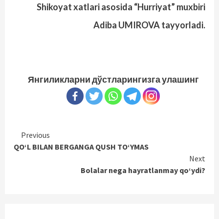
Shikoyat xatlari asosida “Hurriyat” muxbiri
Adiba UMIROVA tayyorladi.
Янгиликларни дўстларингизга улашинг
Continue
Previous
QO‘L BILAN BERGANGA QUSH TO‘YMAS
Reading
Next
Bolalar nega hayratlanmay qo‘ydi?