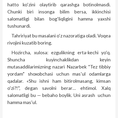
hatto ko‘zini olaytirib qarashga botinolmasdi.
Chunki biri insonga bilim bersa, ikkinchisi
salomatligi bilan bog‘liqligini hamma yaxshi
tushunardi.
Tahririyat bu masalani o‘z nazoratiga oladi. Voqea
rivojini kuzatib boring.
Hozircha, xulosa: ezgulikning erta-kechi yo‘q.
Shuncha kuyinchaklikdan keyin
mutasaddilarimizning nazari Nazarbek “Tez tibbiy
yordam” shoxobchasi uchun mas’ul odamlarga
qadalar. «Shu ishni ham bitirolmasang, kimsan
o‘zi?!”, degan savolni berar… ehtimol. Xalq
salomatligi bu — bebaho boylik. Uni asrash uchun
hamma mas’ul.