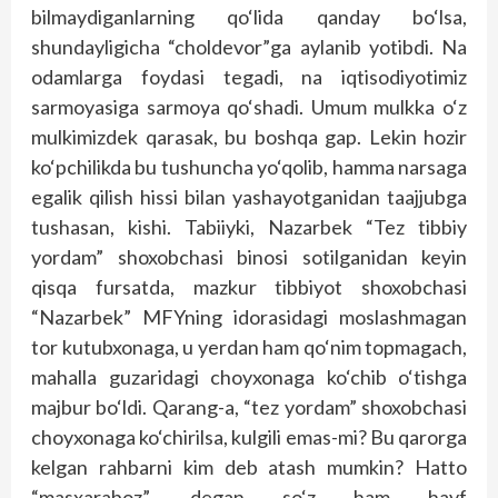
bilmaydiganlarning qo‘lida qanday bo‘lsa,
shundayligicha “choldevor”ga aylanib yotibdi. Na
odamlarga foydasi tegadi, na iqtisodiyotimiz
sarmoyasiga sarmoya qo‘shadi. Umum mulkka o‘z
mulkimizdek qarasak, bu boshqa gap. Lekin hozir
ko‘pchilikda bu tushuncha yo‘qolib, hamma narsaga
egalik qilish hissi bilan yashayotganidan taajjubga
tushasan, kishi. Tabiiyki, Nazarbek “Tez tibbiy
yordam” shoxobchasi binosi sotilganidan keyin
qisqa fursatda, mazkur tibbiyot shoxobchasi
“Nazarbek” MFYning idorasidagi moslashmagan
tor kutubxonaga, u yerdan ham qo‘nim topmagach,
mahalla guzaridagi choyxonaga ko‘chib o‘tishga
majbur bo‘ldi. Qarang-a, “tez yordam” shoxobchasi
choyxonaga ko‘chirilsa, kulgili emas-mi? Bu qarorga
kelgan rahbarni kim deb atash mumkin? Hatto
“masxaraboz”, degan so‘z ham hayf