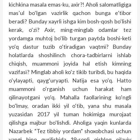
kichkina masala emas-ku, axir?! Aholi salomatligiga
mas’ul bo‘lgan vazirlik qachon bunga e’tibor
beradi? Bunday xayrli ishga kim bosh-qosh bo‘lishi
kerak, o‘zi? Axir, ming-minglab odamlar tez
yordamga muhtoj bo‘lib turgan paytda boshi-keti
yo‘q dastur tuzib o‘tiradigan vaqtmi? Bunday
holatlarda shoshilinch chora-tadbirlarni ishlab
chiqish, muammoni joyida hal etish kimning
vazifasi? Minglab aholi ko‘z tikib turibdi, bu haqida
o‘ylayapti, qayg‘uryapti. Natija esa yo‘q. Hatto
muammoni o‘rganish uchun harakat ham
qilinayotgani yo‘q. Mahalla faollarining ko‘ngli
bo‘lmay, oradan ikki yil o‘tib, yana shu masala
yuzasidan 2017 yil tuman hokimiga murojaat
qilishga majbur bo‘lishdi. Aholiga yaqin kunlarda
Nazarbek “Tez tibbiy yordam” shoxobchasi uchun
yangi bino qurilishida 19-sonli qishloq oilaviy