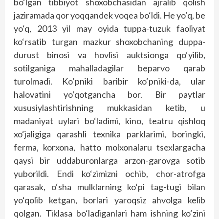
bo‘lgan tibbiyot shoxobchasidan ajralib qolish
jaziramada qor yoqqandek voqea bo‘ldi. He yo‘q, be
yo‘q, 2013 yil may oyida tuppa-tuzuk faoliyat
ko‘rsatib turgan mazkur shoxobchaning duppa-
durust binosi va hovlisi auktsionga qo‘yilib,
sotilganiga mahalladagilar beparvo qarab
turolmadi. Ko‘pniki baribir ko‘pniki-da, ular
halovatini yo‘qotgancha bor. Bir paytlar
xususiylashtirishning mukkasidan ketib, u
madaniyat uylari bo‘ladimi, kino, teatru qishloq
xo‘jaligiga qarashli texnika parklarimi, boringki,
ferma, korxona, hatto molxonalaru tsexlargacha
qaysi bir uddaburonlarga arzon-garovga sotib
yuborildi. Endi ko‘zimizni ochib, chor-atrofga
qarasak, o‘sha mulklarning ko‘pi tag-tugi bilan
yo‘qolib ketgan, borlari yaroqsiz ahvolga kelib
qolgan. Tiklasa bo‘ladiganlari ham ishning ko‘zini