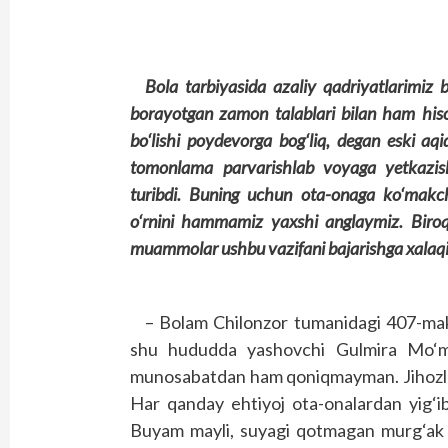
Bola tarbiyasida azaliy qadriyatlarimiz 
borayotgan zamon talablari bilan ham hiso
bo‘lishi poydevorga bog‘liq, degan eski aq
tomonlama parvarishlab voyaga yetkazish
turibdi. Buning uchun ota-onaga ko‘makc
o‘rnini hammamiz yaxshi anglaymiz. Biroq 
muammolar ushbu vazifani bajarishga xalaqit
– Bolam Chilonzor tumanidagi 407-mak
shu hududda yashovchi Gulmira Mo‘mi
munosabatdan ham qoniqmayman. Jihozlar es
Har qanday ehtiyoj ota-onalardan yig‘ib
Buyam mayli, suyagi qotmagan murg‘ak b