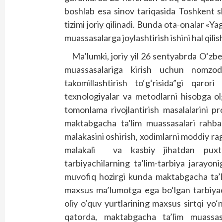
boshlab esa sinov tariqasida Toshkent 
tizimi joriy qilinadi. Bunda ota-onalar «Y
muassasalarga joylashtirish ishini hal qili
Ma’lumki, joriy yil 26 sentyabrda O‘zbe
muassasalariga kirish uchun nomzodl
takomillashtirish to‘g‘risida”gi qaro
texnologiyalar va metodlarni hisobga ol
tomonlama rivojlantirish masalalarini p
maktabgacha ta’lim muassasalari rahba
malakasini oshirish, xodimlarni moddiy rag‘
malakali va kasbiy jihatdan pux
tarbiyachilarning ta’lim-tarbiya jarayon
muvofiq hozirgi kunda maktabgacha ta’l
maxsus ma’lumotga ega bo‘lgan tarbiyach
oliy o‘quv yurtlarining maxsus sirtqi yo‘n
qatorda, maktabgacha ta’lim muassasal