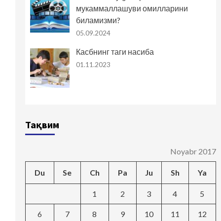
мукаммаллашуви омилларини
биламизми?
05.09.2024
Касбнинг таги насиба
01.11.2023
Тақвим
Noyabr 2017
Du
Se
Ch
Pa
Ju
Sh
Ya
1
2
3
4
5
6
7
8
9
10
11
12