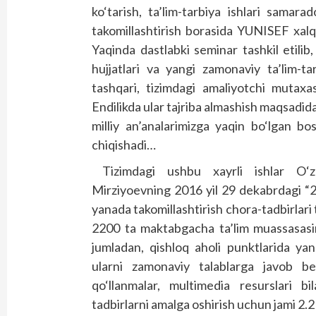
ko‘tarish, ta’lim-tarbiya ishlari samarad
takomillashtirish borasida YUNISEF xalqa
Yaqinda dastlabki seminar tashkil etilib, 
hujjatlari va yangi zamonaviy ta’lim-ta
tashqari, tizimdagi amaliyotchi mutaxass
Endilikda ular tajriba almashish maqsadid
milliy an’analarimizga yaqin bo‘lgan bo
chiqishadi…
Tizimdagi ushbu xayrli ishlar O‘z
Mirziyoevning 2016 yil 29 dekabrdagi “2
yanada takomillashtirish chora-tadbirlari 
2200 ta maktabgacha ta’lim muassasasi
jumladan, qishloq aholi punktlarida ya
ularni zamonaviy talablarga javob be
qo‘llanmalar, multimedia resurslari bi
tadbirlarni amalga oshirish uchun jami 2.2 t