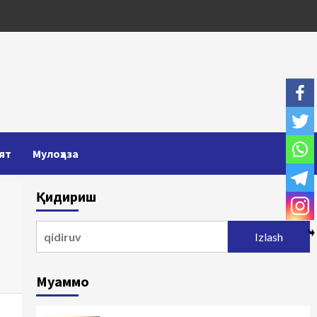
ят
Мулоҳаза
Қидириш
Qidirshish:
Муаммо