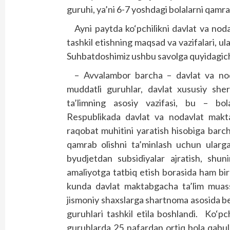
guruhi, ya’ni 6-7 yoshdagi bolalarni qamra
Ayni paytda ko‘pchilikni davlat va nod
tashkil etishning maqsad va vazifalari, 
Suhbatdoshimiz ushbu savolga quyidagich
– Avvalambor barcha – davlat va nod
muddatli guruhlar, davlat xususiy sher
ta’limning asosiy vazifasi, bu – bola
Respublikada davlat va nodavlat makta
raqobat muhitini yaratish hisobiga bar
qamrab olishni ta’minlash uchun ularga 
byudjetdan subsidiyalar ajratish, shuni
amaliyotga tatbiq etish borasida ham bir
kunda davlat maktabgacha ta’lim muassas
jismoniy shaxslarga shartnoma asosida be
guruhlari tashkil etila boshlandi. Ko‘pc
guruhlarda 25 nafardan ortiq bola qabul q