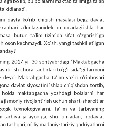
 ega bo‘lib, bu bolalarni maktab ta’limiga talab
ta’kidlanadi.
ni qayta ko‘rib chiqish masalasi bejiz davlat
z rahbari ta’kidlaganidek, bu boradagi ishlar har
asa, butun ta’lim tizimida sifat o‘zgarishiga
lash oson kechmaydi. Xo‘sh, yangi tashkil etilgan
 qanday?
ining 2017 yil 30 sentyabrdagi “Maktabgacha
ashtirish chora-tadbirlari to‘g‘risida”gi farmoni
, – deydi Maktabgacha ta’lim vaziri o‘rinbosari
na davlat siyosatini ishlab chiqishdan tortib,
gan holda maktabgacha yoshdagi bolalarni har
a jismoniy rivojlantirish uchun shart-sharoitlar
gik texnologiyalarni, ta’lim va tarbiyaning
lim-tarbiya jarayoniga, shu jumladan, nodavlat
an tashqari, milliy madaniy-tarixiy qadriyatlarni