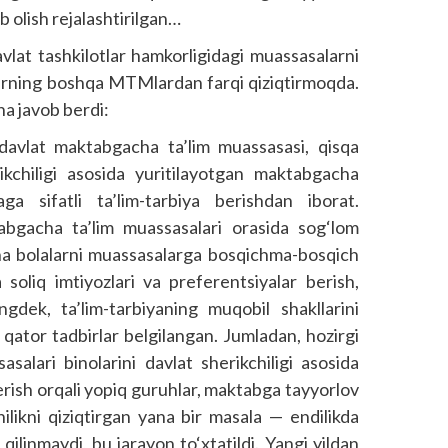
b olish rejalashtirilgan…
avlat tashkilotlar hamkorligidagi muassasalarni
ularning boshqa MTMlardan farqi qiziqtirmoqda.
a javob berdi:
avlat maktabgacha ta’lim muassasasi, qisqa
ikchiligi asosida yuritilayotgan maktabgacha
ga sifatli ta’lim-tarbiya berishdan iborat.
bgacha ta’lim muassasalari orasida sog‘lom
cha bolalarni muassasalarga bosqichma-bosqich
soliq imtiyozlari va preferentsiyalar berish,
ngdek, ta’lim-tarbiyaning muqobil shakllarini
 qator tadbirlar belgilangan. Jumladan, hozirgi
alari binolarini davlat sherikchiligi asosida
rish orqali yopiq guruhlar, maktabga tayyorlov
hilikni qiziqtirgan yana bir masala — endilikda
ilinmaydi, bu jarayon to‘xtatildi. Yangi yildan