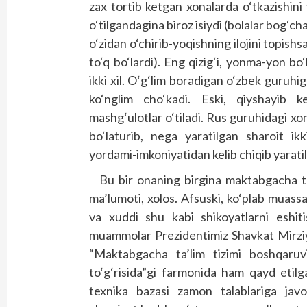
zax tortib ketgan xonalarda o‘tkazishin
o‘tilgandagina biroz isiydi (bolalar bog‘chal
o‘zidan o‘chirib-yoqishning ilojini topishs
to‘q bo‘lardi). Eng qizig‘i, yonma-yon bo
ikki xil. O‘g‘lim boradigan o‘zbek guruhi
ko‘nglim cho‘kadi. Eski, qiyshayib k
mashg‘ulotlar o‘tiladi. Rus guruhidagi xona
bo‘laturib, nega yaratilgan sharoit ik
yordami-imkoniyatidan kelib chiqib yaratil
Bu bir onaning birgina maktabgacha t
ma’lumoti, xolos. Afsuski, ko‘plab muas
va xuddi shu kabi shikoyatlarni eshit
muammolar Prezidentimiz Shavkat Mirziyo
“Maktabgacha ta’lim tizimi boshqaruvin
to‘g‘risida”gi farmonida ham qayd etil
texnika bazasi zamon talablariga javo