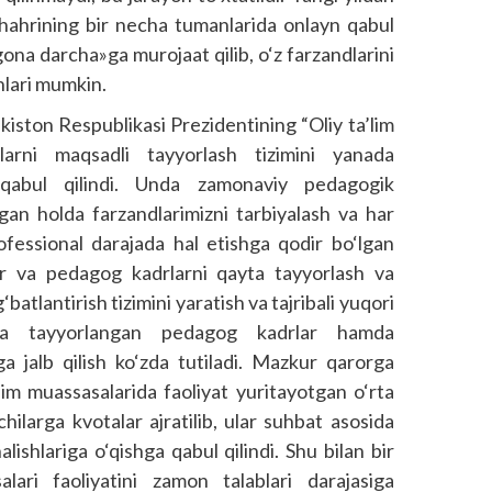
shahrining bir necha tumanlarida onlayn qabul
agona darcha»ga murojaat qilib, o‘z farzandlarini
shlari mumkin.
kiston Respublikasi Prezidentining “Oliy ta’lim
arni maqsadli tayyorlash tizimini yanada
ri qabul qilindi. Unda zamonaviy pedagogik
gan holda farzandlarimizni tarbiyalash va har
rofessional darajada hal etishga qodir bo‘lgan
r va pedagog kadrlarni qayta tayyorlash va
batlantirish tizimini yaratish va tajribali yuqori
ta tayyorlangan pedagog kadrlar hamda
iga jalb qilish ko‘zda tutiladi. Mazkur qarorga
im muassasalarida faoliyat yuritayotgan o‘rta
ilarga kvotalar ajratilib, ular suhbat asosida
alishlariga o‘qishga qabul qilindi. Shu bilan bir
ari faoliyatini zamon talablari darajasiga