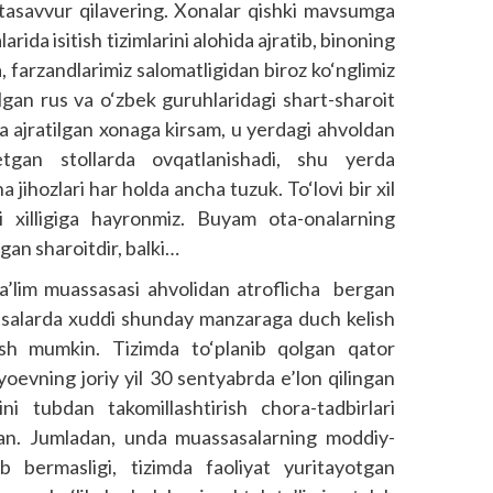
i tasavvur qilavering. Xonalar qishki mavsumga
arida isitish tizimlarini alohida ajratib, binoning
a, farzandlarimiz salomatligidan biroz ko‘nglimiz
‘lgan rus va o‘zbek guruhlaridagi shart-sharoit
ga ajratilgan xonaga kirsam, u yerdagi ahvoldan
etgan stollarda ovqatlanishadi, shu yerda
 jihozlari har holda ancha tuzuk. To‘lovi bir xil
ki xilligiga hayronmiz. Buyam ota-onalarning
gan sharoitdir, balki…
a’lim muassasasi ahvolidan atroflicha bergan
sasalarda xuddi shunday manzaraga duch kelish
ish mumkin. Tizimda to‘planib qolgan qator
evning joriy yil 30 sentyabrda e’lon qilingan
i tubdan takomillashtirish chora-tadbirlari
gan. Jumladan, unda muassasalarning moddiy-
b bermasligi, tizimda faoliyat yuritayotgan