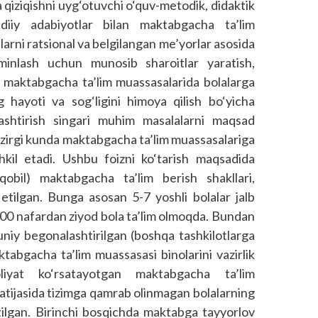
a qiziqishni uyg‘otuvchi o‘quv-metodik, didaktik
adiiy adabiyotlar bilan maktabgacha ta’lim
larni ratsional va belgilangan me’yorlar asosida
’minlash uchun munosib sharoitlar yaratish,
kda maktabgacha ta’lim muassasalarida bolalarga
g hayoti va sog‘ligini himoya qilish bo‘yicha
qlashtirish singari muhim masalalarni maqsad
ozirgi kunda maktabgacha ta’lim muassasalariga
shkil etadi. Ushbu foizni ko‘tarish maqsadida
qobil) maktabgacha ta’lim berish shakllari,
 etilgan. Bunga asosan 5-7 yoshli bolalar jalb
2700 nafardan ziyod bola ta’lim olmoqda. Bundan
uniy begonalashtirilgan (boshqa tashkilotlarga
tabgacha ta’lim muassasasi binolarini vazirlik
oliyat ko‘rsatayotgan maktabgacha ta’lim
atijasida tizimga qamrab olinmagan bolalarning
tutilgan. Birinchi bosqichda maktabga tayyorlov