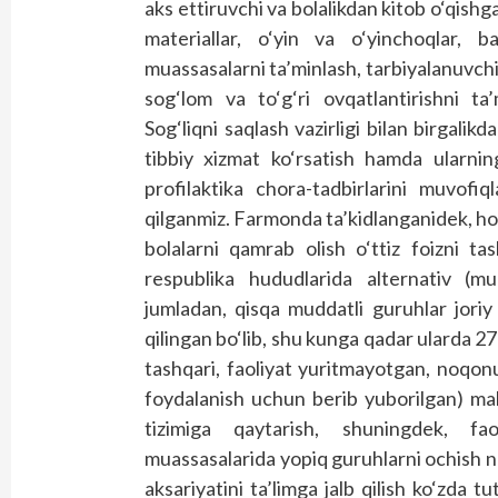
aks ettiruvchi va bolalikdan kitob o‘qishg
materiallar, o‘yin va o‘yinchoqlar, b
muassasalarni ta’minlash, tarbiyalanuvchi
sog‘lom va to‘g‘ri ovqatlantirishni ta
Sog‘liqni saqlash vazirligi bilan birgali
tibbiy xizmat ko‘rsatish hamda ularnin
profilaktika chora-tadbirlarini muvofi
qilganmiz. Farmonda ta’kidlanganidek, h
bolalarni qamrab olish o‘ttiz foizni ta
respublika hududlarida alternativ (mu
jumladan, qisqa muddatli guruhlar joriy
qilingan bo‘lib, shu kunga qadar ularda 
tashqari, faoliyat yuritmayotgan, noqon
foydalanish uchun berib yuborilgan) mak
tizimiga qaytarish, shuningdek, fa
muassasalarida yopiq guruhlarni ochish n
aksariyatini ta’limga jalb qilish ko‘zda 