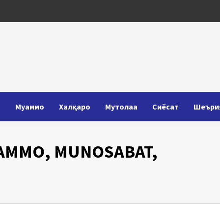
Т
Муаммо
Халқаро
Мутолаа
Сиёсат
Шеъри
UAMMO, MUNOSABAT,