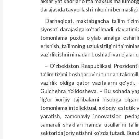
aksariyat kadrlar o‘rta maxsus ma’lumotga
darajasida tayyorlash imkonini bermasligi 
Darhaqiqat, maktabgacha ta’lim tizimi
siyosati darajasiga ko‘tarilmadi, davlatimi
tomonlama puxta o‘ylab amalga oshirilm
erishish, ta’limning uzluksizligini ta’min
vazirlik ishni nimadan boshladi va rejalar
– O‘zbekiston Respublikasi Prezident
ta’lim tizimi boshqaruvini tubdan takomill
vazirlik oldiga qator vazifalarni qo‘ydi
Gulchehra Yo‘ldosheva. – Bu sohada yago
ilg‘or xorijiy tajribalarni hisobga ol
tomonlama intellektual, axloqiy, estetik v
yaratish, zamonaviy innovatsion pedago
samarali shakllari hamda usullarini ta’
sektorida joriy etishni ko‘zda tutadi. Bund