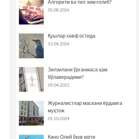
Алгоритм ва тил: ким ғолиб?
05.08.2026
Қушлар хавф остида
15.04.2026
Зилзилани ўрганмаса ҳам
бўлаверадими?
09.04.2025
Журналистлар маскани ёрдамга
муҳтож
01.10.2024
Кино Олий ўқув юрти