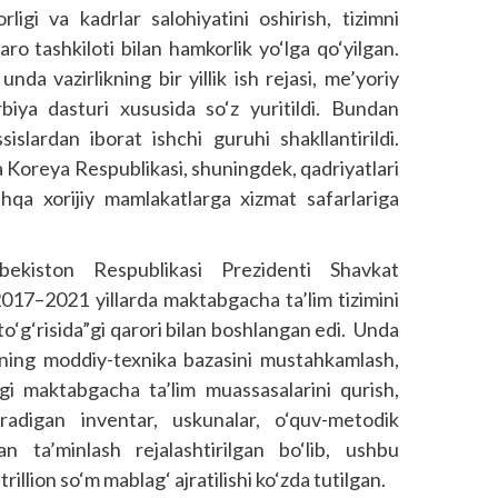
orligi va kadrlar salohiyatini oshirish, tizimni
ro tashkiloti bilan hamkorlik yo‘lga qo‘yilgan.
unda vazirlikning bir yillik ish rejasi, me’yoriy
rbiya dasturi xususida so‘z yuritildi. Bundan
islardan iborat ishchi guruhi shakllantirildi.
a Koreya Respublikasi, shuningdek, qadriyatlari
shqa xorijiy mamlakatlarga xizmat safarlariga
bekiston Respublikasi Prezidenti Shavkat
017–2021 yillarda maktabgacha ta’lim tizimini
to‘g‘risida”gi qarori bilan boshlangan edi. Unda
ning moddiy-texnika bazasini mustahkamlash,
ngi maktabgacha ta’lim muassasalarini qurish,
radigan inventar, uskunalar, o‘quv-metodik
lan ta’minlash rejalashtirilgan bo‘lib, ushbu
rillion so‘m mablag‘ ajratilishi ko‘zda tutilgan.