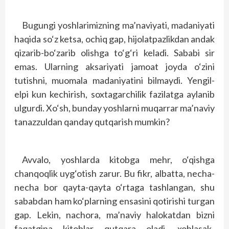
Bugungi yoshlarimizning ma’naviyati, madaniyati
haqida so‘z ketsa, ochiq gap, hijolatpazlikdan andak
qizarib-bo‘zarib olishga to‘g‘ri keladi. Sababi sir
emas. Ularning aksariyati jamoat joyda o‘zini
tutishni, muomala mada­niyatini bilmaydi. Yengil-
elpi kun kechirish, soxtagarchilik fazilatga aylanib
ulgurdi. Xo‘sh, bunday yoshlarni muqarrar ma’naviy
tanazzuldan qanday qutqarish mumkin?
Avvalo, yoshlarda kitobga mehr, o‘qishga
chanqoqlik uyg‘otish zarur. Bu fikr, albatta, necha-
necha bor qayta-qayta o‘rtaga tashlangan, shu
sababdan ham ko‘plarning ensasini qotirishi turgan
gap. Lekin, nachora, ma’naviy halokatdan bizni
faqatgina kitoblar qutqara oladi, xohlasak-