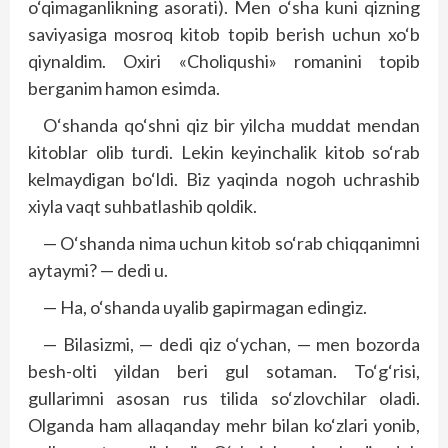
o‘qimaganlikning asorati). Men o‘sha kuni qizning
saviyasiga mosroq kitob topib berish uchun xo‘b
qiynaldim. Oxiri «Choliqushi» romanini topib
berganim hamon esimda.
O‘shanda qo‘shni qiz bir yilcha muddat mendan
kitoblar olib turdi. Lekin keyinchalik kitob so‘rab
kelmaydigan bo‘ldi. Biz yaqinda nogoh uchrashib
xiyla vaqt suhbatlashib qoldik.
— O‘shanda nima uchun kitob so‘rab chiqqanimni
aytaymi? — dedi u.
— Ha, o‘shanda uyalib gapirmagan edingiz.
— Bilasizmi, — dedi qiz o‘ychan, — men bozorda
besh-olti yildan beri gul sotaman. To‘g‘risi,
gullarimni asosan rus tilida so‘zlovchilar oladi.
Olganda ham allaqanday mehr bilan ko‘zlari yonib,