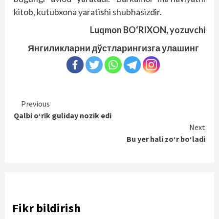
kitob, kutubxona yaratishi shubhasizdir.
Luqmon BO‘RIXON,
yozuvchi
Янгиликларни дўстларингизга улашинг
Continue
Previous
Qalbi o‘rik guliday nozik edi
Reading
Next
Bu yer hali zo‘r bo‘ladi
Fikr bildirish