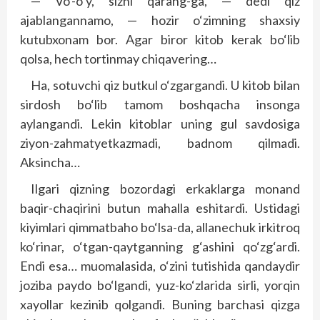
— Vo‘-o‘y, sizni qarang-ga, — dedi qiz
ajablangannamo, — hozir o‘zimning shaxsiy
kutubxonam bor. Agar biror kitob kerak bo‘lib
qolsa, hech tortinmay chiqavering…
Ha, sotuvchi qiz butkul o‘zgargandi. U kitob bilan
sirdosh bo‘lib tamom boshqacha insonga
aylangandi. Lekin kitoblar uning gul savdosiga
ziyon-zahmatyetkazmadi, badnom qilmadi.
Aksincha…
Ilgari qizning bozordagi erkaklarga monand
baqir-chaqirini butun mahalla eshitardi. Ustidagi
kiyimlari qimmatbaho bo‘lsa-da, allanechuk irkitroq
ko‘rinar, o‘tgan-qaytganning g‘ashini qo‘zg‘ardi.
Endi esa… muomalasida, o‘zini tutishida qandaydir
joziba paydo bo‘lgandi, yuz-ko‘zlarida sirli, yorqin
xayollar kezinib qolgandi. Buning barchasi qizga