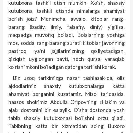
kutubxona tashkil etish mumkin. Xo‘sh, shaxsiy
kutubxona tashkil etishda nimalarga ahamiyat
berish joiz? Menimcha, avvalo, kitob­lar rang-
barang (badiiy, ilmiy, falsafiy, diniy) yig‘ilsa,
maqsadga muvofiq bo‘ladi. Bolalarning yoshiga
mos, sodda, rang-barang suratli kitoblar javonning
pastroq, ya’ni jajjilarimizning qo‘liyetadigan,
qiziqish uyg‘ongan payti, hech qursa, varaqlab
ko‘rish imkoni bo‘ladigan qatorga terilishi kerak.
Biz uzoq tariximizga nazar tashlasak-da, olis
ajdodlarimiz shaxsiy kutubxonalarga katta
ahamiyat berganini kuzatamiz. Misol tariqasida,
hassos shoirimiz Abdulla Oripovning «Hakim va
ajal» dostonini bir eslaylik. O‘sha dostonda yosh
tabib shaxsiy kutubxonasi bo‘lishni orzu qiladi.
Tabibning katta bir xizmatidan so‘ng Buxoro