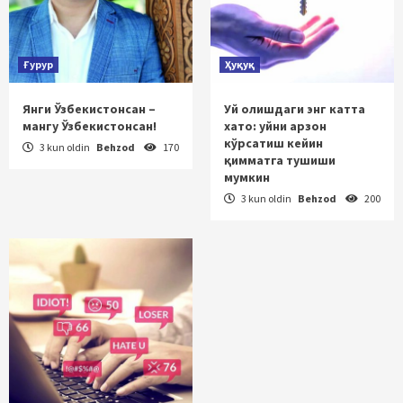
Ғурур
Ҳуқуқ
Янги Ўзбекистонсан –
Уй олишдаги энг катта
мангу Ўзбекистонсан!
хато: уйни арзон
кўрсатиш кейин
3 kun oldin
Behzod
170
қимматга тушиши
мумкин
3 kun oldin
Behzod
200