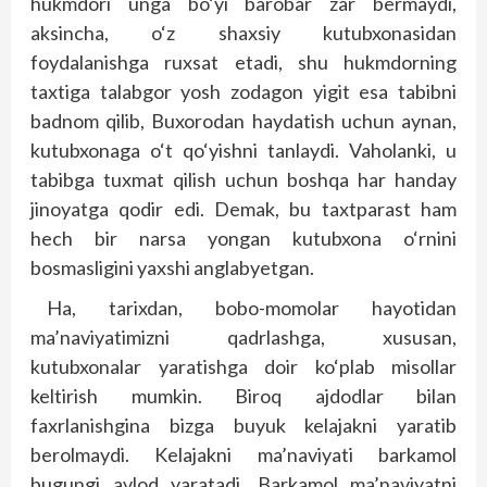
hukmdori unga bo‘yi barobar zar bermaydi,
aksincha, o‘z shaxsiy kutubxonasidan
foydalanishga ruxsat etadi, shu hukmdorning
taxtiga talabgor yosh zodagon yigit esa tabibni
badnom qilib, Buxorodan haydatish uchun aynan,
kutubxonaga o‘t qo‘yishni tanlaydi. Vaholanki, u
tabibga tuxmat qilish uchun boshqa har handay
jinoyatga qodir edi. Demak, bu taxtparast ham
hech bir narsa yongan kutubxona o‘rnini
bosmasligini yaxshi anglabyetgan.
Ha, tarixdan, bobo-momolar hayotidan
ma’naviyatimizni qadrlashga, xususan,
kutubxonalar yaratishga doir ko‘plab misollar
keltirish mumkin. Biroq ajdodlar bilan
faxrlanishgina bizga buyuk kelajakni yaratib
berolmaydi. Kelajakni ma’naviyati barkamol
bugungi avlod yaratadi. Barkamol ma’naviyatni