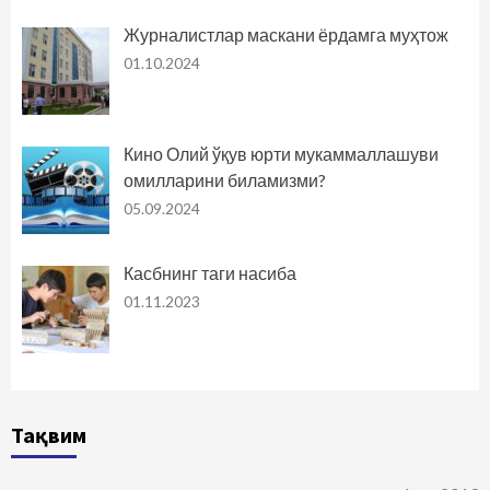
Журналистлар маскани ёрдамга муҳтож
01.10.2024
Кино Олий ўқув юрти мукаммаллашуви
омилларини биламизми?
05.09.2024
Касбнинг таги насиба
01.11.2023
Тақвим