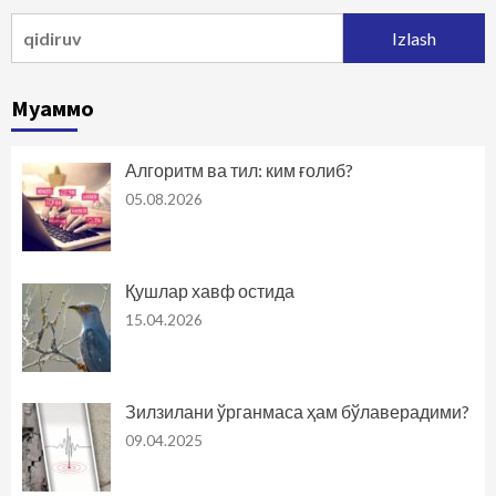
Qidirshish:
Муаммо
Алгоритм ва тил: ким ғолиб?
05.08.2026
Қушлар хавф остида
15.04.2026
Зилзилани ўрганмаса ҳам бўлаверадими?
09.04.2025