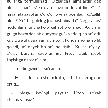
gullarga termulishadi. O‘zlaricha nimalardir deb
pichirlashadi. Men ularni uzo-oq kuzatdim. Oxiri,
miyamda savollar g‘ujg‘on o‘ynay boshladi: go‘zallik
nima? Xo‘sh, gulning jozibasi nimada? Nega anovi
nodonlar muncha ko‘p gul sotib olishadi. Axir, shu
gulga bozordan bir dunyoyegulik xarid qilsa bo‘ladi-
ku? Bu gul deganlari uch-to‘rt kundan so‘ng so‘lib
qoladi, uni nayeb bo‘ladi, na kiyib… Xullas, o‘ylay-
o‘ylay barcha savollarimga kitob o‘qib javob
topishga qaror qildim.
— Topdingizmi? — so‘radim.
— Ha, — dedi qo‘shnim kulib, — hatto keragidan
ortiq…
— Nega keyingi paytlar kitob so‘rab
chiqmayapsiz?