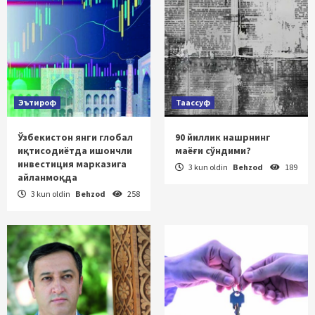
Эътироф
Таассуф
Ўзбекистон янги глобал
90 йиллик нашрнинг
иқтисодиётда ишончли
маёғи сўндими?
инвестиция марказига
3 kun oldin
Behzod
189
айланмоқда
3 kun oldin
Behzod
258