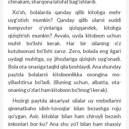
chinakam, shar­qona latofat bag‘ishlardi.
Xo‘sh, bolalarda qanday qilib kitobga mehr
uyg‘otish mumkin? Qanday qilib ularni xuddi
kompyuter o‘yinlariga qiziqqandek, kitobga
qiziqtirish mumkin? Avvalo, uyda kitobxon uchun
muhit bo‘lishi kerak. Har bir oilaning o‘z
kutubxonasi bo‘­lishi zarur. Zero, bolada eng ilgari
uydagi muhitga, uy jihozlariga qiziqish uyg‘onadi.
Bola ota-onasiga taqlid qila boshlaydi. Ana shunday
paytda bolalarni kitobxonlikka osongina mo­
yillashtirsa bo‘ladi. (Buning uchun, albatta, ota-
onaning o‘zlari ham kitobxon bo‘lmog‘i kerak).
Hozirgi paytda aksariyat oilalar uy mebellarini
qimmatbaho idish-tovoqlar bilan bezashga ruju
qo‘ygan. Axir, kitoblar bilan ham chiroyli bezash
imkonlari bor-ku? Ana shu yo‘l bilan ham shaxsiy