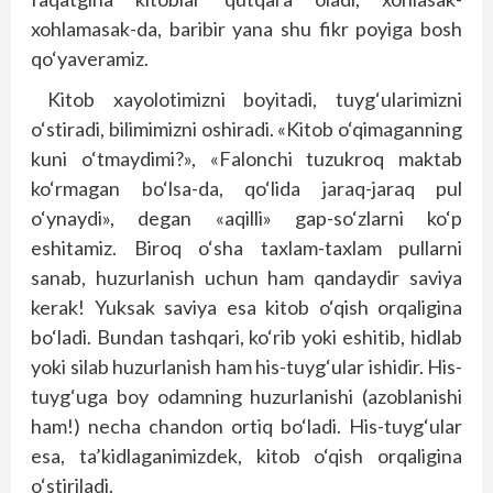
xohlamasak-da, baribir yana shu fikr poyiga bosh
qo‘yaveramiz.
Kitob xayolotimizni boyitadi, tuyg‘ularimizni
o‘stiradi, bilimimizni oshiradi. «Kitob o‘qimaganning
kuni o‘tmaydimi?», «Falonchi tuzukroq maktab
ko‘rmagan bo‘lsa-da, qo‘lida jaraq-jaraq pul
o‘ynaydi», degan «aqilli» gap-so‘zlarni ko‘p
eshitamiz. Biroq o‘sha taxlam-taxlam pullarni
sanab, huzurlanish uchun ham qandaydir saviya
kerak! Yuksak saviya esa kitob o‘qish orqaligina
bo‘ladi. Bundan tashqari, ko‘rib yoki eshitib, hidlab
yoki silab huzurlanish ham his-tuyg‘ular ishidir. His-
tuyg‘uga boy odamning huzurlanishi (azoblanishi
ham!) necha chandon ortiq bo‘ladi. His-tuyg‘ular
esa, ta’kidlaganimizdek, kitob o‘qish orqaligina
o‘stiriladi.