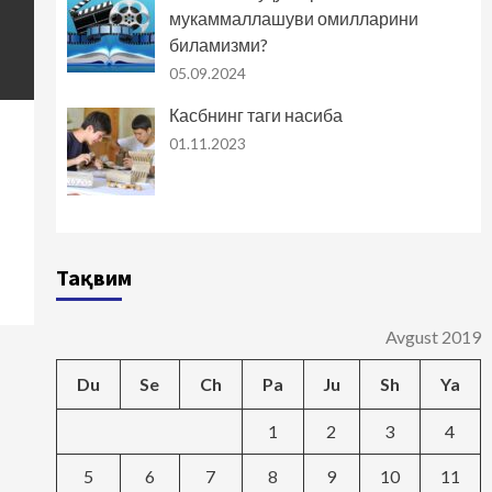
мукаммаллашуви омилларини
биламизми?
05.09.2024
Касбнинг таги насиба
01.11.2023
Тақвим
Avgust 2019
Du
Se
Ch
Pa
Ju
Sh
Ya
1
2
3
4
5
6
7
8
9
10
11