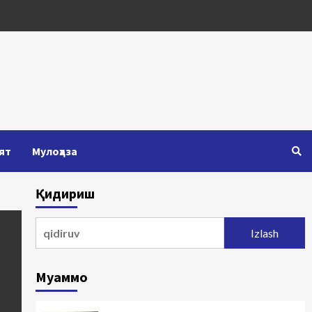
ят
Мулоҳаза
Қидириш
Qidirshish:
Муаммо