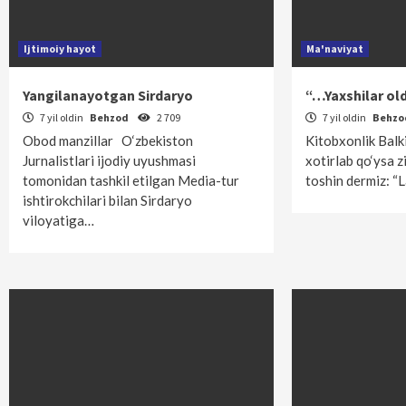
Ijtimoiy hayot
Ma'naviyat
Yangilanayotgan Sirdaryo
“…Yaxshilar ol
7 yil oldin
Behzod
2 709
7 yil oldin
Behz
Obod manzillar O‘zbekiston
Kitobxonlik Balki
Jurnalistlari ijodiy uyushmasi
xotirlab qo‘ysa 
tomonidan tashkil etilgan Media-tur
toshin dermiz: “
ishtirokchilari bilan Sirdaryo
viloyatiga…