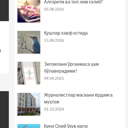
Алгоритм ва тил: ким ғолиб?
05.08.2026
Қушлар хавф остида
15.04.2026
d
Зилзилани ўрганмаса ҳам
бўлаверадими?
09.04.2025
Журналистлар маскани ёрдамга
муҳтож
01.10.2024
Кино Олий ўқув юрти