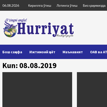
Skip
06.08.2026
Кириллга ўтиш
Лотинга ўтиш
Биз ҳақимизда
to
content
Бош саҳифа
Ижтимоий ҳаёт
Маънавият
ОАВ ва А
Kun: 08.08.2019