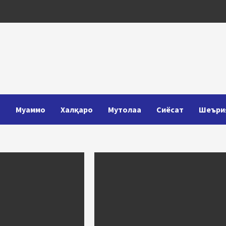
Т
Муаммо
Халқаро
Мутолаа
Сиёсат
Шеъри