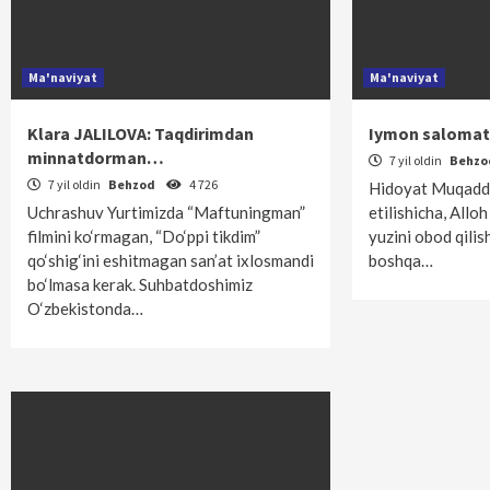
Ma'naviyat
Ma'naviyat
Klara JALILOVA: Taqdirimdan
Iymon salomat
minnatdorman…
7 yil oldin
Behz
7 yil oldin
Behzod
4 726
Hidoyat Muqadd
Uchrashuv Yurtimizda “Maftuningman”
etilishicha, Allo
filmini ko‘rmagan, “Do‘ppi tikdim”
yuzini obod qilis
qo‘shig‘ini eshitmagan san’at ixlosmandi
boshqa…
bo‘lmasa kerak. Suhbatdoshimiz
O‘zbekistonda…