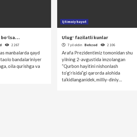
Ijtimoiy hayot
 bo‘lsa…
Ulug‘ fazilatli kunlar
od
2 267
7 yil oldin
Behzod
2 106
as manbalarda qayd
Arafa Prezidentimiz tomonidan shu
h taolo bandalariniyer
yilning 2-avgustida imzolangan
hga, oila qurishga va
“Qurbon hayitini nishonlash
to‘g‘risida”gi qarorda alohida
ta’kidlanganidek, milliy-diniy…