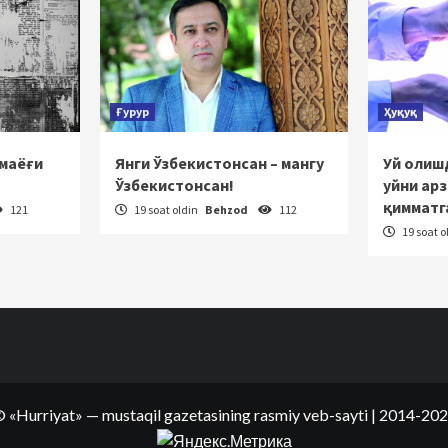
Ғурур
Ҳуқуқ
 маёғи
Янги Ўзбекистонсан – мангу
Уй олишд
Ўзбекистонсан!
уйни ар
қимматг
121
19 soat oldin
Behzod
112
19 soat o
©
«Hurriyat»
— mustaqil gazetasining rasmiy veb-sayti
| 2014-20