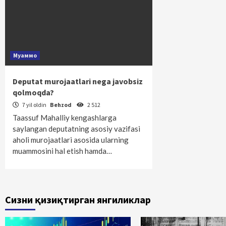
Муаммо
Deputat murojaatlari nega javobsiz
qolmoqda?
7 yil oldin
Behzod
2 512
Taassuf Mahalliy kengashlarga
saylangan deputatning asosiy vazifasi
aholi murojaatlari asosida ularning
muammosini hal etish hamda…
Сизни қизиқтирган янгиликлар