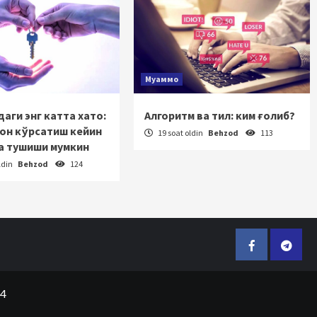
Муаммо
аги энг катта хато:
Алгоритм ва тил: ким ғолиб?
зон кўрсатиш кейин
19 soat oldin
Behzod
113
а тушиши мумкин
ldin
Behzod
124
Facebook
Telegr
24