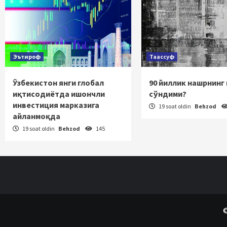
Эътироф
Таассуф
Ўзбекистон янги глобал
90 йиллик нашрнинг
иқтисодиётда ишончли
сўндими?
инвестиция марказига
19 soat oldin
Behzod
айланмоқда
19 soat oldin
Behzod
145