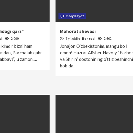
Ijtimoiy hayot
didagi qarz”
Mahorat shevasi
od
2 099
7 yil oldin
Behzod
2 602
 kimdir bizni ham
Jonajon O‘zbekistonim, mangu bo‘l
zimdan, Parchalab qabr
omon! Hazrat Alisher Navoiy “Farho
Labbay!”, u zamon….
va Shirin” dostonining o‘ttiz beshinchi
bobida…