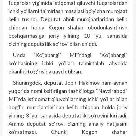
fuqarolar yig‘inida istiqomat qiluvchi fuqarolardan
ichki yo‘llarni ta’mirlash masalasi bo‘yicha murojaat
kelib tushdi
.
Deputat a
h
oli murojaatlaridan kelib
chiqqan
h
olda Kogon sha
h
ar obodonlashtirish
bosh
qarmasiga joriy yilning
10
iyul sanasida
o‘zining deputatlik so‘
rovi bilan chiqdi
.
Unda
“
Xo‘jabargi
”
MFY
dagi
“
Xo‘jabargi
”
ko‘chasining ichki yo‘llari ta’mirtalab a
h
volda
ekanligi to‘g‘
risida qayd etilgan
.
Shuningdek
,
deputat Jobir Hakimov
h
am aynan
yuqorida nomi keltirilgan tashkilotga
“
Navzirabod
”
MFYda istiqomat qiluvchilarning ichki yo‘llar bilan
bog‘liq murojaatlaridan kelib chiqqan
h
olda joriy
yilning
3
iyul sanasida deputatlik so‘rovini kiritadi
.
Ammo deputat so‘rovi o‘zining amaliy natijasini
ko‘r­satmadi. Chunki Kogon shahar