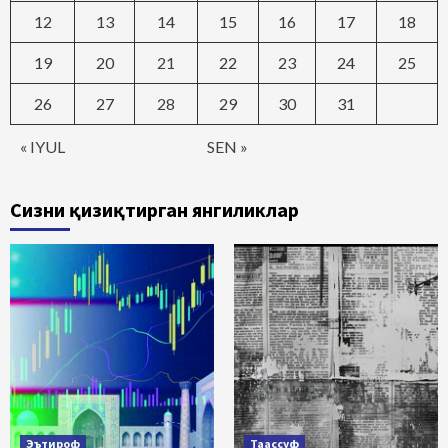
12
13
14
15
16
17
18
19
20
21
22
23
24
25
26
27
28
29
30
31
« IYUL
SEN »
Сизни қизиқтирган янгиликлар
Эътироф
Таассуф