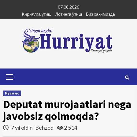
Skip
07.08.2026
to
Кириллга ўтиш
Лотинга ўтиш
Биз ҳақимизда
content
Primary
Menu
Муаммо
Deputat murojaatlari nega
javobsiz qolmoqda?
7 yil oldin
Behzod
2 514