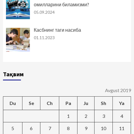
омилларини биламизми?
05.09.2024
Касбнинг таги насиба
01.11.2023
Тақвим
Avgust 2019
Du
Se
Ch
Pa
Ju
Sh
Ya
1
2
3
4
5
6
7
8
9
10
11