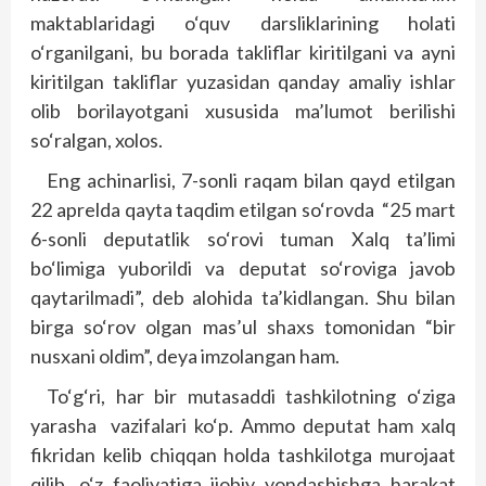
maktablaridagi o‘quv darsliklarining holati
o‘rganilgani, bu borada takliflar kiritilgani va ayni
kiritilgan takliflar yuzasidan qanday amaliy ishlar
olib borilayotgani xususida ma’lumot berilishi
so‘ralgan, xolos.
Eng achinarlisi, 7-sonli raqam bilan qayd etilgan
22 aprelda qayta taqdim etilgan so‘rovda “25 mart
6-sonli deputatlik so‘rovi tuman Xalq ta’limi
bo‘limiga yuborildi va deputat so‘roviga javob
qaytarilmadi”, deb alohida ta’kidlangan. Shu bilan
birga so‘rov olgan mas’ul shaxs tomonidan “bir
nusxani oldim”, deya imzolangan ham.
To‘g‘ri, har bir mutasaddi tashkilotning o‘ziga
yarasha vazifalari ko‘p. Ammo deputat ham xalq
fikridan kelib chiqqan holda tashkilotga murojaat
qilib, o‘z faoliyatiga ijobiy yondashishga harakat