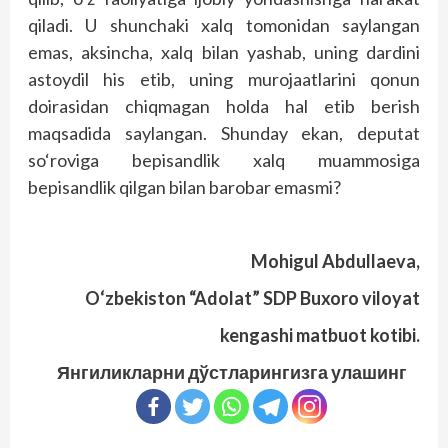
qiladi. U shunchaki xalq tomonidan saylangan
emas, aksincha, xalq bilan yashab, uning dardini
astoydil his etib, uning murojaatlarini qonun
doirasidan chiqmagan holda hal etib berish
maqsadida saylangan. Shunday ekan, deputat
so‘roviga bepisand­lik xalq muammosiga
bepisandlik qilgan bilan barobar emasmi?
Mohigul
Abdullaeva,
O‘zbekiston “Adolat” SDP Buxoro viloyat
kengashi matbuot kotibi.
Янгиликларни дўстларингизга улашинг