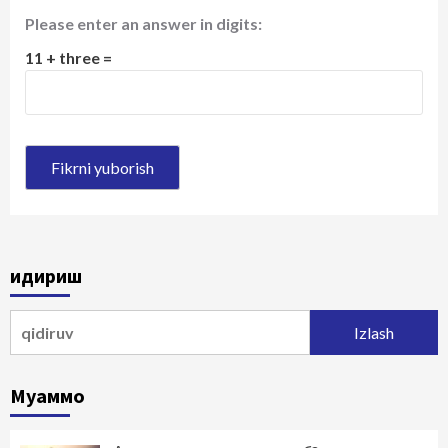
Please enter an answer in digits:
11 + three =
Қидириш
Qidirshish:
Муаммо