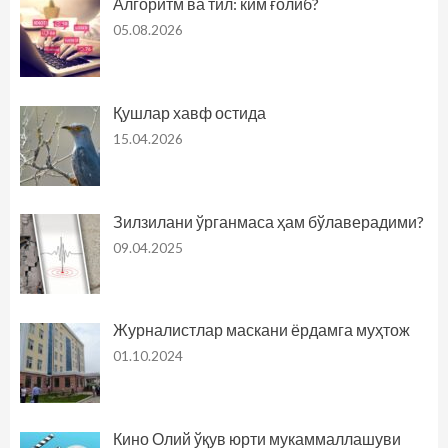
Алгоритм ва тил: ким ғолиб?
05.08.2026
Қушлар хавф остида
15.04.2026
Зилзилани ўрганмаса ҳам бўлаверадими?
09.04.2025
Журналистлар маскани ёрдамга муҳтож
01.10.2024
Кино Олий ўқув юрти мукаммаллашуви