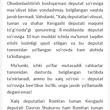
Obodonlashtirish boshqarmasi deputat so‘roviga
mas’uliyat bilan yondashmay, belgilangan vaqtda
javob bermadi. Vaholanki, “Xalq deputatlari viloyat,
tuman va shahar Kengashi deputati maqomi
to‘g‘risida”gi qonunning 8-moddasida deputat
so‘roviga 10 kun muddat ichida ma’lumot taqdim
etishi lozimligi qayd etilgan va bu deputat
tomonidan yo‘llangan so‘rovda ham alohida
ta’kidlangan.
Ma’lumki, ichki yo‘l­lar mutasaddi rahbarlar
tomonidan dasturda belgilangan tartibda
ta’mirlanadi, ammo bu xalq so‘rovi — deputat
so‘roviga bee’tibor bo‘lib, unga javob yo‘llamaslik
degani emas!
Xalq deputatlari Romitan tuman Kengashi
deputati Davron Shukurov ham Romitan tuman