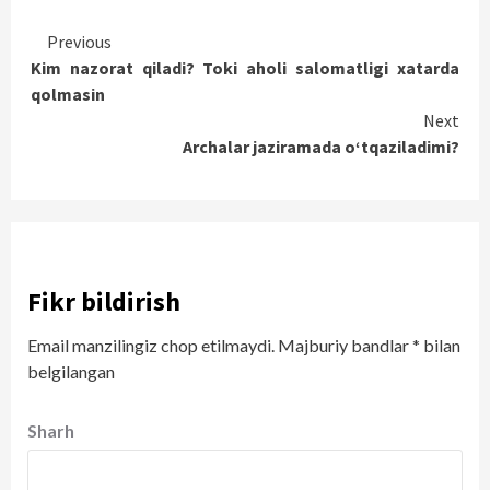
Continue
Previous
Kim nazorat qiladi? Toki aholi salomatligi xatarda
Reading
qolmasin
Next
Archalar jaziramada o‘tqaziladimi?
Fikr bildirish
Email manzilingiz chop etilmaydi.
Majburiy bandlar
*
bilan
belgilangan
Sharh