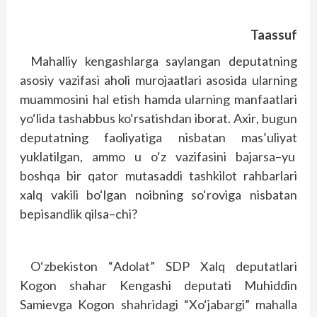
Taassuf
Ma
h
alliy kengashlarga saylangan deputatning
asosiy vazifasi a
h
oli murojaatlari asosida ularning
muammosini
h
al etish
h
amda ularning manfaatlari
yo‘lida tashabbus ko‘rsatishdan iborat
.
Axir
,
bugun
deputatning faoliyatiga nisbatan mas’uliyat
yuklatilgan
,
ammo u o‘z vazifasini bajarsa
–
yu
boshqa bir qator mutasaddi tashkilot ra
h
barlari
xalq vakili bo‘lgan noibning so‘roviga nisbatan
bepisandlik qilsa
–
chi
?
O‘
zbekiston
“
Adolat
”
SDP Xalq deputatlari
Kogon sha
h
ar Kengashi deputati Mu
h
iddin
Samievga Kogon sha
h
ridagi
“
Xo‘jabargi
”
ma
h
alla