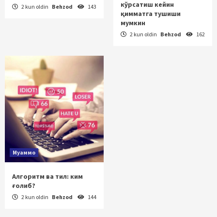
кўрсатиш кейин
2 kun oldin
Behzod
143
қимматга тушиши
мумкин
2 kun oldin
Behzod
162
Муаммо
Алгоритм ва тил: ким
ғолиб?
2 kun oldin
Behzod
144