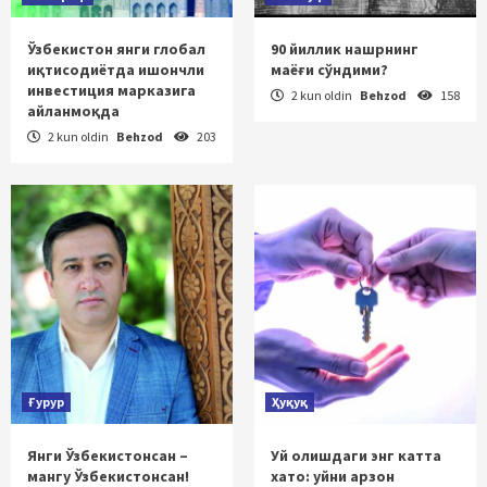
Ўзбекистон янги глобал
90 йиллик нашрнинг
иқтисодиётда ишончли
маёғи сўндими?
инвестиция марказига
2 kun oldin
Behzod
158
айланмоқда
2 kun oldin
Behzod
203
Ғурур
Ҳуқуқ
Янги Ўзбекистонсан –
Уй олишдаги энг катта
мангу Ўзбекистонсан!
хато: уйни арзон