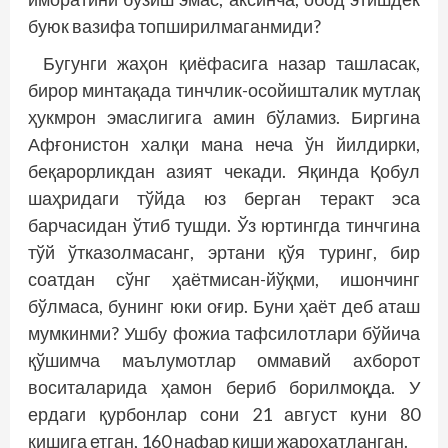
буюк вазифа топширилмаганмиди?
Бугунги жаҳон қиёфасига назар ташласак,
бирор минтақада тинчлик-осойишталик мутлақ
ҳукмрон эмаслигига амин бўламиз. Биргина
Афғонистон халқи мана неча ўн йилдирки,
беқарорликдан азият чекади. Яқинда Қобул
шаҳридаги тўйда юз берган теракт эса
барчасидан ўтиб тушди. Ўз юртингда тинчгина
тўй ўтказолмасанг, эртани қўя туринг, бир
соатдан сўнг ҳаётмисан-йўқми, ишончинг
бўлмаса, бунинг юки оғир. Буни ҳаёт деб аташ
мумкинми? Ушбу фожиа тафсилотлари бўйича
қўшимча маълумотлар оммавий ахборот
воситаларида ҳамон бериб борилмоқда. У
ердаги қурбонлар сони 21 август куни 80
кишига етган, 160 нафар киши жароҳатланган.