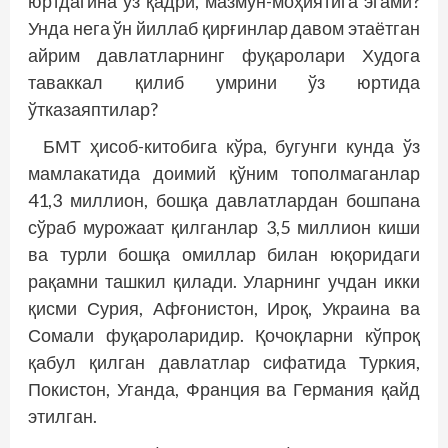
юртдагина ўз қадри, мазмун-моҳиятига эгами?
Унда нега ўн йиллаб қирғинлар давом этаётган
айрим давлатларнинг фуқаролари Худога
таваккал қилиб умрини ўз юртида
ўтказаяптилар?
БМТ ҳисоб-китобига кўра, бугунги кунда ўз
мамлакатида доимий қўним тополмаганлар
41,3 миллион, бошқа давлатлардан бошпана
сўраб мурожаат қилганлар 3,5 миллион киши
ва турли бошқа омиллар билан юқоридаги
рақамни ташкил қилади. Уларнинг учдан икки
қисми Сурия, Афғонистон, Ироқ, Украина ва
Сомали фуқароларидир. Қочоқларни кўпроқ
қабул қилган давлатлар сифатида Туркия,
Покистон, Уганда, Франция ва Германия қайд
этилган.