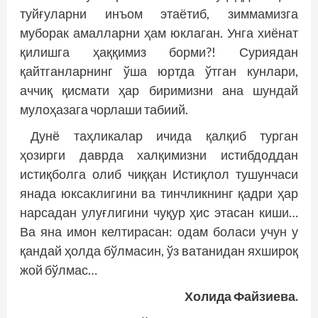
туйғуларни инъом этаётиб, зиммамизга
муборак амалларни ҳам юклаган. Унга хиёнат
қилишга ҳаққимиз борми?! Суриядан
қайтганларнинг ўша юртда ўтган кунлари,
аччиқ қисмати ҳар биримизни ана шундай
мулоҳазага чорлаши табиий.
Дунё таҳликалар ичида қалқиб турган
ҳозирги даврда халқимизни истибдоддан
истиқболга олиб чиққан Истиқлол тушунчаси
янада юксаклигини ва тинчликнинг қадри ҳар
нарсадан улуғлигини чуқур ҳис этасан киши…
Ва яна имон келтирасан: одам боласи учун у
қандай ҳолда бўлмасин, ўз ватанидан яхшироқ
жой бўлмас…
Холида Файзиева.