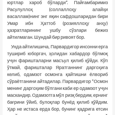
юртлар хароб бўларди”. Пайғамбаримиз
Расулуллоҳ (соллаллоҳу алайҳи
васаллам)нинг энг яқин сафдошларидан бири
Умар ибн Ҳаттоб (розияллоҳу анҳу)
ҳазратларининг ушбу сўзлари бежиз
айтилмаган. Шундай бир ривоят бор.
Унда айтилишича, Парвардигор инсонни ерга
тушириб юборгач, ҳолидан хабардор бўлмоқ
учун фаришталарни масъул қилиб қўйди. Кўп
ўтмай, фаришталар Яратганнинг даргоҳига
келиб, одамзот осмонга қайтишни ёлвориб
сўраётганини айтадилар. Парвардигор “Осмон
менинг даргоҳим бўлгани каби ер одамзот учун
маскандир. Одамзотга мўл ризқ бердим, ернинг
бағрини ўйиб, булоқлар бунёд қилиб қўйдим.
Ҳар не истаса ерда бор, бунинг қадрига етсин