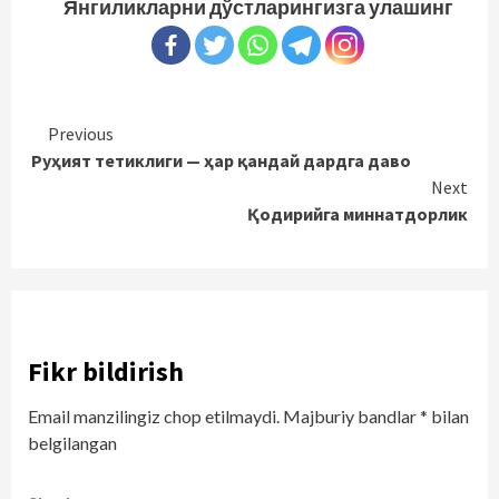
Янгиликларни дўстларингизга улашинг
Continue
Previous
Руҳият тетиклиги — ҳар қандай дардга даво
Reading
Next
Қодирийга миннатдорлик
Fikr bildirish
Email manzilingiz chop etilmaydi.
Majburiy bandlar
*
bilan
belgilangan