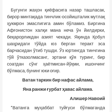
Бугунги жаҳон қиёфасига назар ташласак,
бирор минтақада тинчлик-осойишталик мутлақ
ҳукмрон эмаслигига амин бўламиз. Биргина
Афғонистон халқи мана неча ўн йилдирки,
беқарорликдан азият чекади. Яқинда Қобул
шаҳридаги тўйда юз берган теракт эса
барчасидан ўтиб тушди. Ўз юртингда тинчгина
тўй ўтказолмасанг, эртани қўя туринг, бир
соатдан сўнг ҳаётмисан-йўқми, ишончинг
бўлмаса, бунинг юки оғир.
Ватан таркин бир нафас айлама,
Яна ранжи ғурбат ҳавас айлама.
Алишер Навоий
“Ватанга муҳаббат туйғуси бўлмаганда