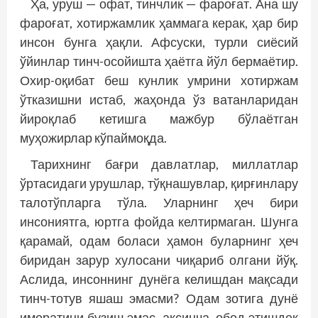
Ҳа, уруш — офат, тинчлик — фароғат. Ана шу
фароғат, хотиржамлик ҳаммага керак, ҳар бир
инсон бунга ҳақли. Афсуски, турли сиёсий
ўйинлар тинч-осойишта ҳаётга йўл бермаётир.
Охир-оқибат беш кунлик умрини хотиржам
ўтказишни истаб, жаҳонда ўз ватанларидан
йироқлаб кетишга мажбур бўлаётган
муҳожирлар кўпаймоқда.
Тарихнинг бағри давлатлар, миллатлар
ўртасидаги урушлар, тўқнашувлар, қирғинлару
талотўпларга тўла. Уларнинг ҳеч бири
инсониятга, юртга фойда келтирмаган. Шунга
қарамай, одам боласи ҳамон буларнинг ҳеч
биридан зарур хулосани чиқариб олгани йўқ.
Аслида, инсоннинг дунёга келишдан мақсади
тинч-тотув яшаш эмасми? Одам зотига дунё
иморатини бузиш эмас, аксинча, обод этишдек