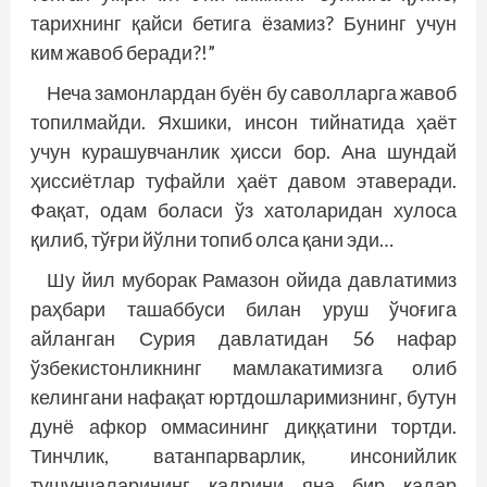
тарихнинг қайси бетига ёзамиз? Бунинг учун
ким жавоб беради?!”
Неча замонлардан буён бу саволларга жавоб
топилмайди. Яхшики, инсон тийнатида ҳаёт
учун курашувчанлик ҳисси бор. Ана шундай
ҳиссиётлар туфайли ҳаёт давом этаверади.
Фақат, одам боласи ўз хатоларидан хулоса
қилиб, тўғри йўлни топиб олса қани эди…
Шу йил муборак Рамазон ойида давлатимиз
раҳбари ташаббуси билан уруш ўчоғига
айланган Сурия давлатидан 56 нафар
ўзбекистонликнинг мамлакатимизга олиб
келингани нафақат юртдошларимизнинг, бутун
дунё афкор оммасининг диққатини тортди.
Тинчлик, ватанпарварлик, инсонийлик
тушунчаларининг қадрини яна бир қадар