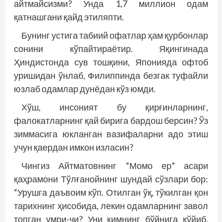
айтмайсизми? Унда 1,7 миллион одам
қатнашгани қайд этиляпти.
Бунинг устига табиий офатлар ҳам қурбонлар
сонини кўпайтираётир. Яқингинада
Ҳиндистонда сув тошқини, Японияда офтоб
уришидан ўнлаб, Филиппинда безгак туфайли
юзлаб одамлар дунёдан кўз юмди.
Хўш, инсоният бу қирғинларнинг,
фалокатларнинг қай бирига бардош берсин? Ўз
зиммасига юкланган вазифаларни адо этиш
учун қаердан имкон изласин?
Чингиз Айтматовнинг “Момо ер” асари
қаҳрамони Тўлғанойнинг шундай сўзлари бор:
“Урушга даъвоим кўп. Отилган ўқ, тўкилган қон
тарихнинг ҳисобида, лекин одамларнинг завол
топган умри-чи? Уни кимнинг бўйнига қўйиб,