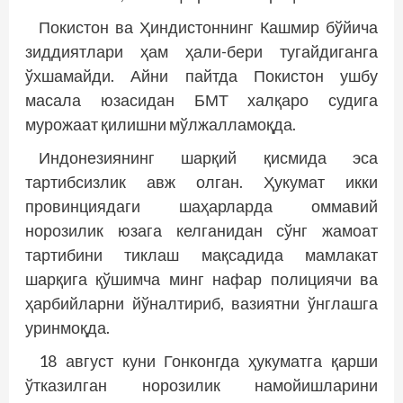
Покистон ва Ҳиндистоннинг Кашмир бўйича
зиддиятлари ҳам ҳали-бери тугайдиганга
ўхшамайди. Айни пайтда Покистон ушбу
масала юзасидан БМТ халқаро судига
мурожаат қилишни мўлжалламоқда.
Индонезиянинг шарқий қисмида эса
тартибсизлик авж олган. Ҳукумат икки
провинциядаги шаҳарларда омма­вий
норозилик юзага келганидан сўнг жамоат
тартибини тиклаш мақсадида мамлакат
шарқига қўшимча минг нафар полициячи ва
ҳарбийларни йўналтириб, вазиятни ўнглашга
уринмоқда.
18 август куни Гонконгда ҳукуматга қарши
ўтказилган норозилик намо­йишларини