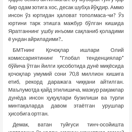
бир одам зотига хос, десак шубҳа йўқдир. Аммо
инсон ўз юртидан ҳаловат тополмаса-чи? Ўз
юртини тарк этишга мажбур бўлган кишида
Яратганнинг ушбу инъоми сақланиб қоладими
ё ундан айриладими?..
БМТнинг Қочоқлар ишлари Олий
комиссариятининг “Глобал тенденция­лар”
бўйича ўтган йилги ҳисоботида дунё миқёсида
қочоқлар умумий сони 70,8 миллион кишига
етиб, рекорд даражага чиққани айтилган.
Маълумотда қайд этилишича, мазкур рақамлар
дунёда инсон ҳуқуқлари бузилиши ва турли
минтақаларда давом этаётган урушлар
ҳисобига ортган.
Демак, ватан туйғуси тинч-осойишта