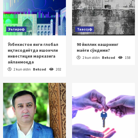
Эътироф
Таассуф
Ўзбекистон янги глобал
90 йиллик нашрнинг
иқтисодиётда ишончли
маёғи сўндими?
инвестиция марказига
2 kun oldin
Behzod
158
айланмоқда
2 kun oldin
Behzod
202