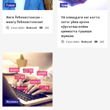
Ғурур
Ҳуқуқ
Янги Ўзбекистонсан –
Уй олишдаги энг катта
мангу Ўзбекистонсан!
хато: уйни арзон
кўрсатиш кейин
2 kun oldin
Behzod
143
қимматга тушиши
мумкин
2 kun oldin
Behzod
160
Муаммо