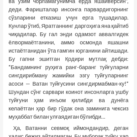
ва ўзим чорламагунимча ерда яшайверсин”,
деди. Фаришталар инсонга парвардигорнинг
сўзларини етказиш учун ерга тушадилар.
Кунлар ўтиб, Яратганнинг даргоҳига яна қайтиб
чиқадилар. Бу гал энди одамзот аввалгидек
ёлвормаётганини, аммо осмонда яшашни
истаётганидан ўта ғамгин юрганини айтишади.
Бу гапни эшитган Қодири мутлақ дебди:
“Бандамнинг руҳига ранг-баранг туйғуларни
сингдирибману жамийки эзгу туйғуларнинг
асоси — Ватан туйғусини синг­дирмабман-ку!”
Шундан сўнг сарвари коинот инсонларга ушбу
туйғуни ҳам инъом қилибди ва дунёга
келаётган ҳар бир гўдак она заминига чексиз
муҳаббат билан улғаядиган бўлибди…
Ҳа, Ватанни севмоқ иймондандир, деган
ҳадис бежиз айтилмаган. Бу муборак туйғу ҳар