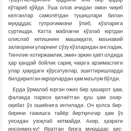
кўтариб қўйди. Ўша олов ичидан омон чиқиб
келганлар самолётдан тушишлари билан
муқаддас тупроғимизни ўпиб, кўзларига
суртишди. Катта маблағни кўзлаб юртдан
олислаб кетишнинг машаққати, маънавий
залворини уларнинг сўзу кўзларидан англадик.
Тинчлик-хотиржамлик, эмин-эркин ҳаёт олдида
ҳар қандай бойлик сариқ чақага арзимаслиги
улар ҳақидаги кўрсатувлар, эшиттиришларда
билдирилган иқрорлардан ҳам маълум бўлди.
Ерда ўрмалаб юрган ожиз бир ҳашарот ҳам,
фалакда парвоз қилаётган қуш ҳам охир-
оқибат ўз ошиёнига интилади. Оч қолса бир-
бирини ғажишга тайёр йиртқичлар ҳам ўз
уясидан узоқлаб кетмайди. Ахир, ҳазрати
инсонмиз-ку! Яратган бизга муқаддас ҳис-