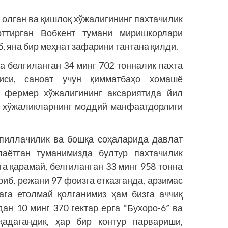
 олган ва қишлоқ хўжалигининг пахтачилик
рттирган Вобкент тумани миришкорлари
, яна бир меҳнат зафарини тантана қилди.
 белгиланган 34 минг 702 тонналик пахта
иси, саноат учун қимматбаҳо хомашё
а фермер хўжалигининг аксариятида йил
, хўжаликларнинг моддий манфаатдорлиги
 пиллачилик ва бошқа соҳаларида давлат
лаётган туманимизда бултур пахтачилик
га қарамай, белгиланган 33 минг 958 тонна
риб, режани 97 фоизга етказганда, арзимас
ага етолмай қолганимиз ҳам бизга аччиқ
дан 10 минг 370 гектар ерга “Бухоро-6” ва
қадагандик, ҳар бир контур парвариши,