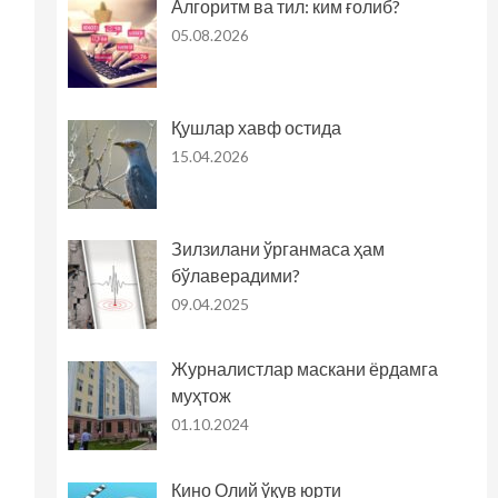
Алгоритм ва тил: ким ғолиб?
05.08.2026
Қушлар хавф остида
15.04.2026
Зилзилани ўрганмаса ҳам
бўлаверадими?
09.04.2025
Журналистлар маскани ёрдамга
муҳтож
01.10.2024
Кино Олий ўқув юрти