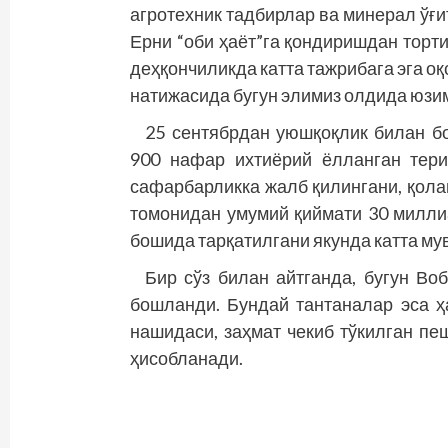
агротехник тадбирлар ва минерал ўғи
Ерни “оби ҳаёт”га қондиришдан торти
деҳқончиликда катта тажрибага эга о
натижасида бугун элимиз олдида юзим
25 сентябрдан уюш­қоқлик билан б
900 нафар ихтиё­рий ёлланган тер
сафар­барликка жалб қи­лингани, қол
томонидан умумий қиймати 30 миллиа
бошида тарқатилгани якунда катта м
Бир сўз билан айтганда, бугун Во
бошланди. Бундай тантаналар эса ҳ
нашидаси, заҳмат чекиб тўкилган пе
ҳисобланади.