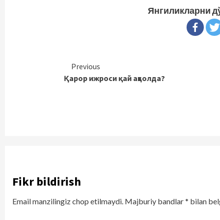
Янгиликларни д
Continue
Previous
Қарор ижроси қай аҳволда?
Reading
Fikr bildirish
Email manzilingiz chop etilmaydi.
Majburiy bandlar
*
bilan bel