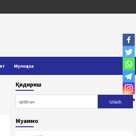
ят
Мулоҳаза
Қидириш
Qidirshish:
Муаммо