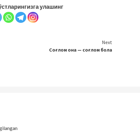
ўстларингизга улашинг
Next
Соғлом она — соғлом бола
gilangan