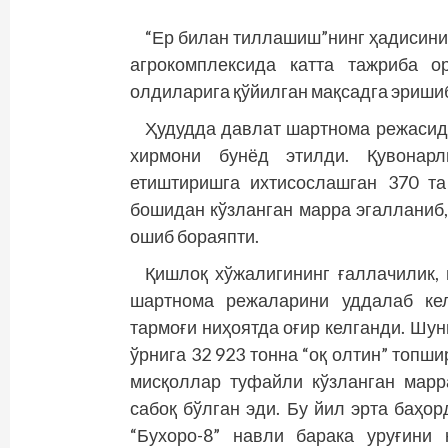
“Ер билан тиллашиш”нинг ҳадисини
агрокомплексида катта тажриба о
олдиларига қўйилган мақсадга эришиб
Ҳудудда давлат шартнома режасида
хирмони бунёд этилди. Қувонарл
етиштиришга ихтисослашган 370 т
бошидан кўзланган марра эгалланиб
ошиб бораяпти.
Қишлоқ хўжалигининг ғаллачилик,
шарт­нома режаларини уддалаб ке
тармоғи ниҳоятда оғир келганди. Шун
ўрнига 32 923 тонна “оқ олтин” топши
мисқоллар туфайли кўзланган марр
сабоқ бўлган эди. Бу йил эрта баҳор
“Бухоро-8” навли барака уруғини 