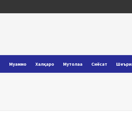
Т
Муаммо
Халқаро
Мутолаа
Сиёсат
Шеъри