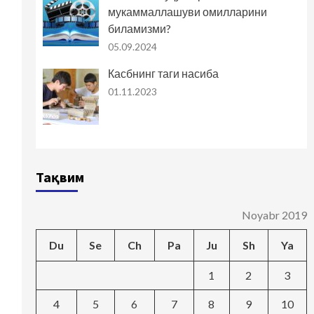
мукаммаллашуви омилларини
биламизми?
05.09.2024
Касбнинг таги насиба
01.11.2023
Тақвим
Noyabr 2019
Du
Se
Ch
Pa
Ju
Sh
Ya
1
2
3
4
5
6
7
8
9
10