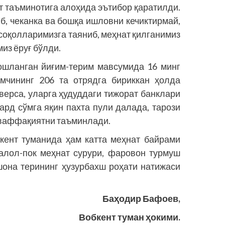
т таъминотига алоҳида эътибор қаратилди.
б, чеканка ва бош­қа ишловни кечиктирмай,
қсоқолларимизга таяниб, меҳнат қилганимиз
из ёруғ бўлди.
ошланган йиғим-терим мавсумида 16 минг
имчининг 206 та отрядга бириккан ҳолда
аверса, уларга ҳудуддаги тижорат банклари
рд сўмга яқин пахта пули далада, тарози
уваффақиятни таъминлади.
бкент туманида ҳам катта меҳнат байрами
алол-пок меҳнат сурури, фаровон турмуш
шона терининг ҳузурбахш роҳати натижаси
Баҳодир Бафоев,
Вобкент туман ҳокими.