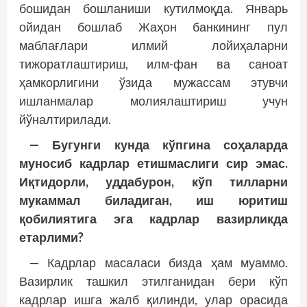
бошидан бошланиши кутилмоқда. Январь
ойидан бошлаб Жаҳон банкининг пул
маблағлари илмий лойиҳаларни
тижоратлаштириш, илм-фан ва саноат
ҳамкорлигини ўзида мужассам этувчи
ишланмалар молиялаштириш учун
йўналтирилади.
— Бугунги кунда кўпгина соҳаларда
муносиб кадрлар етишмаслиги сир эмас.
Иқтидорли, уддабурон, кўп тилларни
мукаммал биладиган, иш юритиш
қобилиятига эга кадрлар вазирликда
етарлими?
— Кадрлар масаласи бизда ҳам муаммо.
Вазирлик ташкил этилганидан бери кўп
кадрлар ишга жалб қилинди, улар орасида