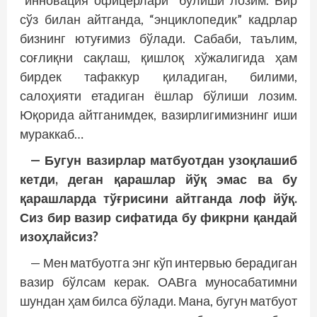
сўз билан айтганда, “энциклопедик” кадрлар
бизнинг ютуғимиз бўлади. Сабаби, таълим,
соғлиқни сақлаш, қишлоқ хўжалигида ҳам
бирдек тафаккур қиладиган, билими,
салоҳияти етадиган ёшлар бўлиши лозим.
Юқорида айтганимдек, вазирлигимизнинг иши
мураккаб…
— Бугун вазирлар матбуотдан узоқлашиб
кетди, деган қарашлар йўқ эмас ва бу
қарашларда тўғрисини айтганда лоф йўқ.
Сиз бир вазир сифатида бу фикрни қандай
изоҳлайсиз?
— Мен матбуотга энг кўп интервью берадиган
вазир бўлсам керак. ОАВга муносабатимни
шундан ҳам билса бўлади. Мана, бугун матбуот