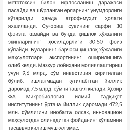
метатоксин билан ифлосланиш даражаси
пасайди ва шўрланган ерларнинг унумдорлиги
кўтарилди ҳамда атроф-муҳит ҳолати
яхшиланди. Суғориш сувининг сарфи 30
фоизга камайди ва бунда қишлоқ хўжалиги
экинларининг ҳосилдорлиги 30-50 фоиз
кўпайди. Буларнинг барчаси қишлоқ хўжалиги
маҳсулотлари экс­портининг оширилишига
олиб келди. Мазкур лойиҳани молиялаштириш
учун 9,6 млрд. сўм инвестиция киритилган
бўлиб, ишланмадан кутилаётган йиллик
даромад 7,5 млрд. сўмни ташкил қилади. Ҳозир
ФА Микробиология илмий тадқиқот
институтининг ўртача йиллик даромади 472,5
млн. сўмлигини инобатга олсак, инновацион
маҳсулотдан олинадиган фойданинг кўламини
тасаввур қилиш мушкул эмас.