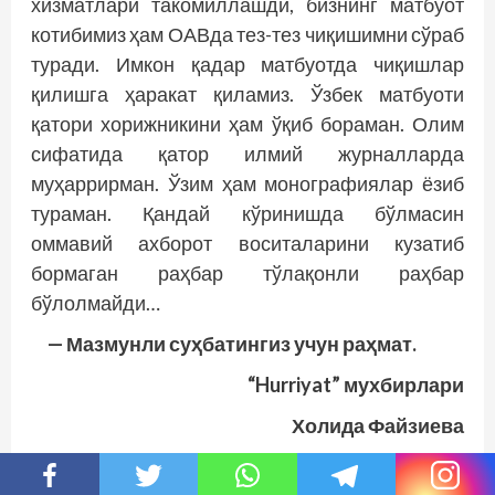
хизматлари такомиллашди, бизнинг матбуот
котибимиз ҳам ОАВда тез-тез чиқишимни сўраб
туради. Имкон қадар матбуотда чиқишлар
қилишга ҳаракат қиламиз. Ўзбек матбуоти
қатори хорижникини ҳам ўқиб бораман. Олим
сифатида қатор илмий журналларда
муҳаррирман. Ўзим ҳам монографиялар ёзиб
тураман. Қандай кўринишда бўлмасин
оммавий ахборот воситаларини кузатиб
бормаган раҳбар тўлақонли раҳбар
бўлолмайди…
— Мазмунли суҳбатингиз учун раҳмат.
“Hurriyat” мухбирлари
Холида Файзиева
ва Феруза Раҳимова