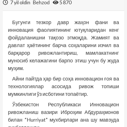
7 yil oldin
Behzod
5 870
Бугунги тезкор давр жаҳон фани ва
инновация фаолиятининг ютуқларидан кенг
фойдаланишни тақозо этмоқда. Жамият ва
давлат ҳаётининг барча соҳаларини изчил ва
барқарор ривожлантириш, мамлакатнинг
муносиб келажагини барпо этиш учун бу жуда
муҳим.
Айни пайтда ҳар бир соҳа инновацион ғоя ва
технологиялар асосида ривож топиши
мумкинлиги ўз исботини топаётир.
Ўзбекистон Республикаси Инновацион
ривожланиш вазири Иброҳим Абдураҳмонов
билан “Hurriyat” мухбирлари ана шу мавзуда