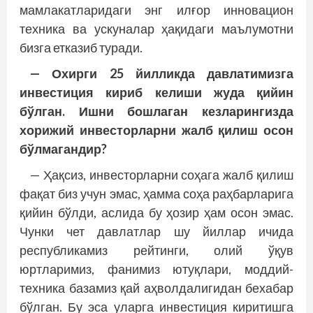
мамлакатларидаги энг илғор инновацион
техника ва ускуналар ҳақидаги маълумотни
бизга етказиб туради.
— Охирги 25 йилликда давлатимизга
инвестиция кириб келиши жуда қийин
бўлган. Ишни бошлаган кезларингизда
хорижий инвесторларни жалб қилиш осон
бўлмагандир?
— Ҳақсиз, инвесторларни соҳага жалб қилиш
фақат биз учун эмас, ҳамма соҳа раҳбарларига
қийин бўлди, аслида бу ҳозир ҳам осон эмас.
Чунки чет давлатлар шу йиллар ичида
республикамиз рейтинги, олий ўқув
юртларимиз, фанимиз ютуқлари, моддий-
техника базамиз қай аҳволдалигидан бехабар
бўлган. Бу эса уларга инвес­тиция киритишга