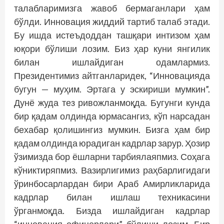
талабларимизга жавоб бермаганлари ҳам
бўлди. Инновация жиддий тартиб талаб этади.
Бу ишда истеъдоддан ташқари интизом ҳам
юқори бўлиши лозим. Биз ҳар куни янгилик
билан ишлайдиган одамлармиз.
Президентимиз айтганларидек, “Инновацияда
бугун — муҳим. Эртага у эскириши мумкин”.
Дунё жуда тез ривожланмоқда. Бугунги кунда
бир қадам олдинда юрмасангиз, кўп нарсадан
бехабар қолишингиз мумкин. Бизга ҳам бир
қадам олдинда юрадиган кадрлар зарур. Ҳозир
ўзимизда бор ёшларни тарбиялаяпмиз. Соҳага
кўниктиряпмиз. Вазирлигимиз раҳбарлигидаги
ўринбосарлардан бири Араб Амирликларида
кадрлар билан ишлаш техникасини
ўрганмоқда. Бизда ишлайдиган кадрлар
“инновация офицерлари” бўлиши лозим. Бир