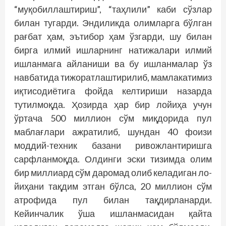
“муқобиллаштириш”, “таҳлили” каби сўзлар
билан тугарди. Эндиликда олимларга бўлган
рағбат ҳам, эътибор ҳам ўзгарди, шу билан
бирга илмий ишларнинг натижалари илмий
ишланмага айланиши ва бу ишланмалар ўз
навбатида тижоратлаштирилиб, мамлакатимиз
иқтисодиётига фойда келтириши назарда
тутилмоқда. Ҳозирда ҳар бир лойиҳа учун
ўртача 500 миллион сўм миқдорида пул
маблағлари ажратилиб, шундан 40 фоизи
моддий-техник базани ривожлантиришга
сарфланмоқда. Олдинги эски тизимда олим
бир миллиард сўм даромад олиб келадиган ло­
йиҳани тақдим этган бўлса, 20 миллион сўм
атрофида пул билан тақдирланарди.
Кейинчалик ўша ишланмасидан қайта