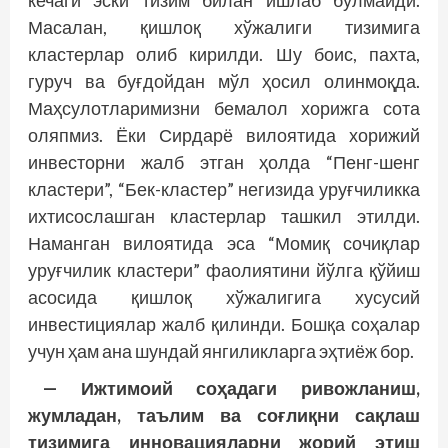
Масалан, қишлоқ хўжалиги тизимига
кластерлар олиб кирилди. Шу боис, пахта,
гуруч ва буғдойдан мўл ҳосил олинмоқда.
Маҳсулотларимизни бемалол хорижга сота
оляпмиз. Ёки Сирдарё вилоятида хорижий
инвесторни жалб этган ҳолда “Пенг-шенг
кластери”, “Бек-кластер” негизида уруғчиликка
ихтисослашган кластерлар ташкил этилди.
Наманган вилоятида эса “Момиқ сочиқлар
уруғчилик кластери” фаолиятини йўлга қўйиш
асосида қишлоқ хўжалигига хусусий
инвестициялар жалб қилинди. Бош­қа соҳалар
учун ҳам ана шундай янгиликларга эҳтиёж бор.
— Ижтимоий соҳадаги ривожланиш,
жумладан, таълим ва соғлиқни сақлаш
тизимига инновацияларни жорий этиш