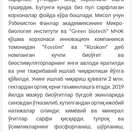
туширдик. Бугунги кунда биз пул сарфлаган
корхоналар фойда кўра бошлади. Мисол учун
Ўзбекистон Фанлар академиясининг Микро­
биология инс­титути ва “Green biotech” МЧЖ
қўшма корхонаси инновацион компанияси
томонидан “Fosstim” ва “Rizokom” деб
номланган кучли биоўғит ва
биостимуляторларнинг янги авлоди яратилди
ва уни тажрибавий ишлаб чиқарилиши йўлга
қўйилди. Унинг ишлаб чиқариш қуввати 2 млн.
гектардан ортиқ ерни таъминлашга етади. 2019
йилда мазкур биоўғитлар буғдой экинларида
синовдан ўтказилиб, кутилгандан ортиқ ижобий
натижалар олинди: кимёвий ва минерал
ўғитлар сарфи қисқарди, тупроқ ва
ўсимликларнинг фосфорланиш, шўрланиш,