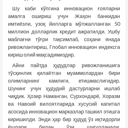
Шу каби кўпгина инновацион ғояларни
амалга ошириш учун Жаҳон банкидан
имтиёзли, узоқ йилларга мўлжалланган 50
миллион долларлик кредит ажратилди. Ушбу
маблағни тўғри тақсимлаб, соҳани янада
ривожлантириш, Глобал инновацион индексга
кириш олий мақсадимиздир.
Айни пайтда ҳудудлар ривожланишига
тўсқинлик қилаётган муаммолардан бири
олимларнинг камлиги, етишмаслигидир.
Шунинг учун ҳудудий дастурларни ишлаб
чиқдик. Ҳозир Наманган, Сурхондарё, Хоразм
ва Навоий вилоятларида хусусий капитал
асосида инновацион марказлар ташкил этишга
киришилди. Энди ҳар бир ҳудуд ўз иқтидорли
ёшлари билан ўзи шуғулланади.