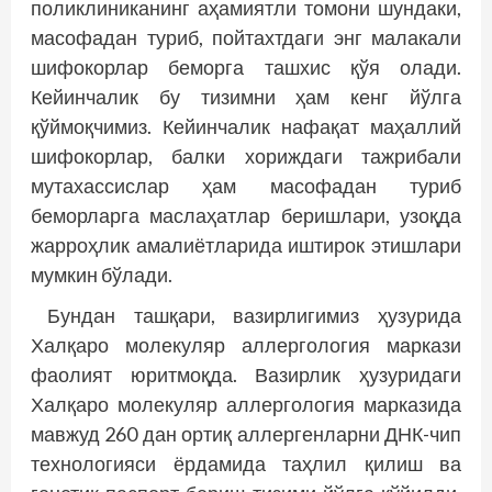
поликлиниканинг аҳамиятли томони шундаки,
масофадан туриб, пойтахтдаги энг малакали
шифокорлар беморга ташхис қўя олади.
Кейинчалик бу тизимни ҳам кенг йўлга
қўймоқчимиз. Кейин­чалик нафақат маҳаллий
шифокорлар, балки хориждаги тажрибали
мутахассислар ҳам масофадан туриб
беморларга маслаҳатлар беришлари, узоқда
жарроҳлик амалиётларида иштирок этишлари
мумкин бўлади.
Бундан ташқари, вазирлигимиз ҳузурида
Халқаро молекуляр аллергология маркази
фаолият юритмоқда. Вазирлик ҳузуридаги
Халқаро молекуляр аллергология марказида
мавжуд 260 дан ортиқ аллергенларни ДНК-чип
техноло­гияси ёрдамида таҳлил қилиш ва