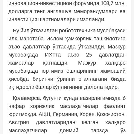
инновацион-инвестицион форумида 108,7 млн.
долларга тенг англашув меморандумлари ва
инвестиция шартномалари имзоланди.
Бу йил ўтказилган робототехника мусобақаси
илк маротаба Ислом ҳамкорлик ташкилотига
аъзо давлатлар ўртасида ўтказилди. Мазкур
мусобақада ИҲТга аъзо 25 давлатдан
жамоалар қатнашди. Мазкур халқаро
мусобақада юртимиз ёшларининг жамоавий
ҳисобда биринчи ўринни эгаллагани бизда
иқтидорли ёшлар кўплигининг далолатидир.
Қолаверса, бугунги кунда вазирлигимизда 6
нафар хорижлик маслаҳатчилар фаолият
юритмоқда. АҚШ, Германия, Корея, Қозоғистон,
Австрия давлатларидан келган халқаро
маслаҳатчилар доимий тарзда ўз