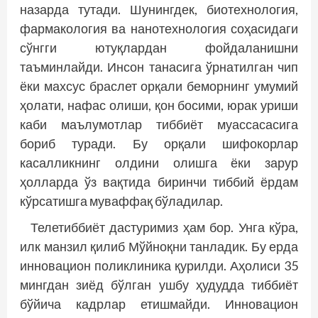
назарда тутади. Шунингдек, биотехнология,
фармакология ва нанотехнология соҳасидаги
сўнгги ютуқлардан фойдаланишни
таъминлайди. Инсон танасига ўрнатилган чип
ёки махсус браслет орқали беморнинг умумий
ҳолати, нафас олиши, қон босими, юрак уриши
каби маълумотлар тиббиёт муассасасига
бориб туради. Бу орқали шифокорлар
касалликнинг олдини олишга ёки зарур
ҳолларда ўз вақтида биринчи тиббий ёрдам
кўрсатишга муваффақ бўладилар.
Телетиббиёт дастуримиз ҳам бор. Унга кўра,
илк манзил қилиб Мўйноқни танладик. Бу ерда
инновацион поликлиника қурилди. Аҳолиси 35
мингдан зиёд бўлган ушбу ҳудудда тиббиёт
бўйича кадр­лар етишмайди. Инновацион