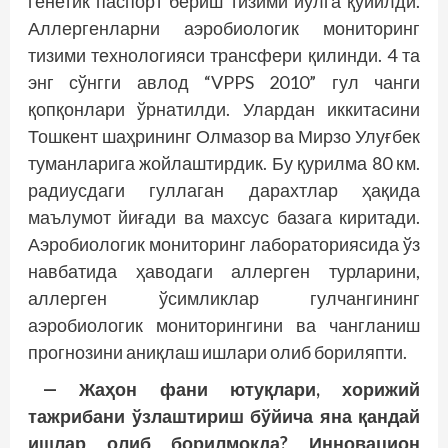
генетик паспорт бериш тизими йўлга қўйилди.
Аллергенларни аэробиологик мониторинг
тизими технологияси трансфери қилинди. 4 та
энг сўнгги авлод “VPPS 2010” гул чанги
қопқонлари ўрнатилди. Улардан иккитасини
Тошкент шаҳрининг Олмазор ва Мирзо Улуғбек
туманларига жойлаштирдик. Бу қурилма 80 км.
радиусдаги гуллаган дарахтлар ҳақида
маълумот йиғади ва махсус базага киритади.
Аэробиологик мониторинг лабораториясида ўз
навбатида ҳаводаги аллерген турларини,
аллерген ўсимликлар гулчангининг
аэробиологик мониторингини ва чангланиш
прогнозини аниқлаш ишлари олиб бориляпти.
— Жаҳон фани ютуқлари, хорижий
тажрибани ўзлаштириш бўйича яна қандай
ишлар олиб борилмоқда? Инновацион