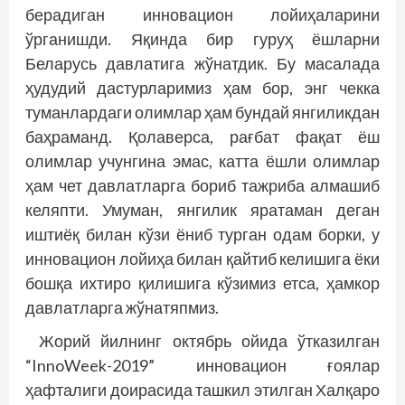
берадиган инновацион лойиҳаларини
ўрганишди. Яқинда бир гуруҳ ёшларни
Беларусь давлатига жўнатдик. Бу масалада
ҳудудий дастурларимиз ҳам бор, энг чекка
туманлардаги олимлар ҳам бундай янгиликдан
баҳраманд. Қолаверса, рағбат фақат ёш
олимлар учунгина эмас, катта ёшли олимлар
ҳам чет давлатларга бориб тажриба алмашиб
кел­япти. Умуман, янгилик яратаман деган
иштиёқ билан кўзи ёниб турган одам борки, у
инновацион лойиҳа билан қайтиб келишига ёки
бошқа ихтиро қилишига кўзимиз етса, ҳамкор
давлатларга жўнатяпмиз.
Жорий йилнинг октябрь ойида ўтказилган
“InnoWeek-2019” инновацион ғоялар
ҳафталиги доирасида ташкил этилган Халқаро