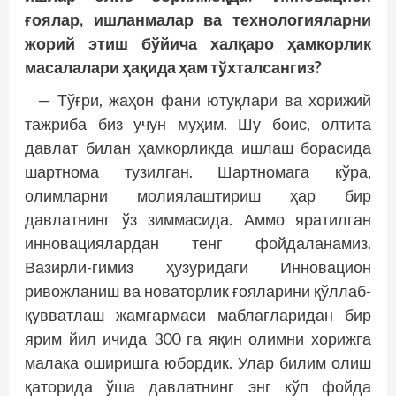
ғоялар, ишланмалар ва технологияларни
жорий этиш бўйича халқаро ҳамкорлик
масалалари ҳақида ҳам тўхталсангиз?
— Тўғри, жаҳон фани ютуқлари ва хорижий
тажриба биз учун муҳим. Шу боис, олтита
давлат билан ҳамкорликда ишлаш борасида
шартнома тузилган. Шартномага кўра,
олимларни молиялаштириш ҳар бир
давлатнинг ўз зиммасида. Аммо яратилган
инновациялардан тенг фойдаланамиз.
Вазирли-гимиз ҳузуридаги Инновацион
ривожланиш ва новаторлик ғояларини қўллаб-
қувватлаш жамғармаси маблағларидан бир
ярим йил ичида 300 га яқин олимни хорижга
малака оширишга юбордик. Улар билим олиш
қаторида ўша давлатнинг энг кўп фойда