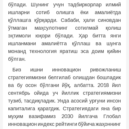
бўлади. Шунинг учун тадбиркорлар илмий
ишларни сотиб олишга ёки амалиётда
қўллашга қўрқарди. Сабаби, ҳали синовдан
ўтмаган маҳсулотнинг сотилмай қолиш
эҳтимоли юқори бўлади. Ҳар битта янги
ишланмани амалиётга қўллаш ва шунга
монанд технология яратиш эса доим қийин
бўлган.
Биз ишни инновацион ривожланиш
стратегиямизни белгилаб олишдан бошладик
ва бу осон бўлгани йўқ, албатта. 2018 йил
сентябрь ойида уч йиллик стратегиямизни
тузиб, тасдиқладик. Унда асосий урғуни инсон
капиталига қаратдик. Стратегиядаги яна бир
муҳим вазифамиз 2030 йилгача Глобал
инновацион индекс рейтинги бўйича жаҳоннинг