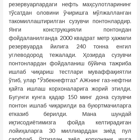
резервуарлардаги нефть маҳсулотларининг
тўсатдан оловини ўчиришга мўлжалланган
такомиллаштирилган сузувчи понтонлардир.
Янги конструкцияли понтондан
фойдаланилганда 2000 квадрат метр ҳажмли
резервуарда йилига 240 тонна енгил
углеводород тежалади. Ҳозирда сузувчи
понтонлардан фойдаланиш бўйича тажриба
ишлаб чиқариш тестлари муваффақиятли
ўтиб, улар “Ўзбекнефтгаз” АЖнинг газ-нефт­ни
қайта ишлаш корхоналарига жорий этилди.
Бугунги кунга қадар 150 минг дона сузувчи
понтон ишлаб чиқарилди ва буюртмачиларга
етказиб берилди. Мана шундай
иқтисодиётимизга фойда келтирадиган
лойиҳаларга 30 миллиарддан зиёд пул
сарфлаб, ўттиздан зиёд корхонани ишга