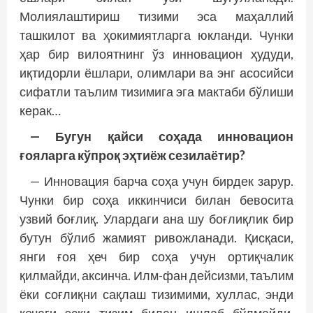
Молиялаштириш тизими эса маҳаллий
ташкилот ва ҳокимиятларга юкланди. Чунки
ҳар бир вилоятнинг ўз инновацион ҳудуди,
иқтидорли ёшлари, олимлари ва энг асосийси
сифатли таълим тизимига эга мактаби бўлиши
керак…
— Бугун қайси соҳада инновацион
ғояларга кўпроқ эҳтиёж сезилаётир?
— Инновация барча соҳа учун бирдек зарур.
Чунки бир соҳа иккинчиси билан бевосита
узвий боғлиқ. Улардаги ана шу боғлиқлик бир
бутун бўлиб жамият ривожланади. Қисқаси,
янги ғоя ҳеч бир соҳа учун ортиқчалик
қилмайди, аксинча. Илм-фан дейсизми, таълим
ёки соғлиқни сақлаш тизимими, хуллас, энди
кечаги эски тизим билан ишлаб бўлмайди.