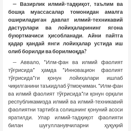
— Вазирлик илмий-тадқиқот, таълим ва
бошқа муассасалар томонидан амалга
ошириладиган давлат илмий-техникавий
дастурлари ва лойиҳаларининг ягона
буюртмачиси ҳисобланади. Айни пайтга
қадар қандай янги лойиҳалар устида иш
олиб борилди ва борилмоқда?
— Аввало, “Илм-фан ва илмий фаолият
тўғрисида” ҳамда “Инновацион фаолият
тўғрисида”ги қонун лойиҳалари ишлаб
чиқилганини таъкидлаб ўтмоқчиман. “Илм-фан
ва илмий фаолият тўғрисида”ги қонун орқали
республикамизда илмий ва илмий-техникавий
фаолиятни тартибга солишнинг қонуний асоси
яратилди. Улар илмий-тадқиқот фаолияти
билан шуғулланувчиларни ҳуқуқий