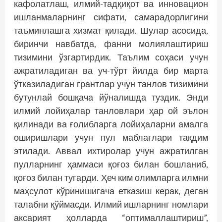
кафолатлаш, илмий-тадқиқот ва инновацион
ишланмаларнинг сифати, самарадорлигини
таъминлашга хизмат қилади. Шулар асосида,
биринчи навбатда, фанни молиялаштириш
тизимини ўзгартирдик. Таълим соҳаси учун
ажратиладиган ва уч-тўрт йилда бир марта
ўтказиладиган грантлар учун танлов тизимини
бутунлай бошқача йўналишда туздик. Энди
илмий лойиҳалар танловлари ҳар ой эълон
қилинади ва ғолибларга лойиҳаларни амалга
оширишлари учун пул маблағлари тақдим
этилади. Аввал ихтиролар учун ажратилган
пулларнинг ҳаммаси қоғоз билан бошланиб,
қоғоз билан тугарди. Ҳеч ким олимларга илмни
маҳсулот кўринишигача етказиш керак, деган
талабни қўймасди. Илмий ишларнинг номлари
аксарият ҳолларда “оптималлаштириш”,