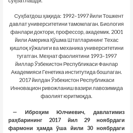
суҳбатлашди.
Суҳбатдош ҳақида: 1992–1997 йили Тошкент
давлат университетини тамомлаган. Биология
фанлари доктори, профессор, академик. 2001
йили Америка Қўшма Штатларининг Техас
қишлоқ хўжалиги ва механика университетини
тугатган. Меҳнат фаолиятини 1993–1997
йиллар Ўзбекистон Республикаси Фанлар
Академияси Генетика институтида бошлаган.
2017 йилдан Ўзбекистон Республикаси
Инновацион ривожланиш вазири лавозимида
фаолият юритмоқда.
— Иброҳим Юлчиевич, давлатимиз
раҳбарининг 2017 йил 29 ноябрдаги
фармони ҳамда ўша йили 30 ноябрдаги