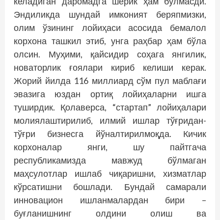
келадиган даромадга шерик ҳам бўлмасди.
Эндиликда шундай имконият беряпмизки,
олим ўзининг лойиҳаси асосида бемалол
корхона ташкил этиб, унга раҳбар ҳам бўла
олсин. Муҳими, қайсидир соҳага янгилик,
новаторлик ғоялари кириб келиши керак.
Жорий йилда 116 миллиард сўм пул маблағи
эвазига юздан ортиқ лойиҳаларни ишга
туширдик. Қолаверса, “стартап” ло­йиҳалари
молиялаштирилиб, илмий ишлар тўғридан-
тўғри бизнесга йўналтирилмоқда. Кичик
корхоналар янги, шу пайтгача
республикамизда мавжуд бўлмаган
маҳсулотлар ишлаб чиқаришни, хизматлар
кўрсатишни бошлади. Бундай самарали
инновацион ишланмалардан бири –
буғланишнинг олдини олиш ва