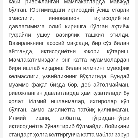
каби ривожланган мамлакатларда мавжуд
бўлган. Юртимиздаги иқтисодий ўсиш етарли
эмаслиги, инновацион иқтисодиётни
давлатимизга олиб киришга бўлган эҳтиёж
туфайли ушбу вазирлик ташкил этилди.
Вазирликнинг асосий мақсади, бир сўз билан
айтганда, иқтисодиётни юқори кўтариш.
Мамлакатимиздаги энг катта муаммолардан
бири ишлаб чиқариш билан илмнинг мувофиқ
келмаслиги, узвийликнинг йўқлигида. Бундай
муаммо фақат бизда бор, деб айтолмайман,
ривожланган давлатларда ҳам кузатилади бу
ҳолат. Илмий ишланмалар, ихтиролар кўп
бўлган, аммо амалиётга татбиқ қилинмаган.
Илмий ишни, албатта, тўғридан-тўғри
иқтисодиётга йўналтириб бўлмайди. Лойиҳани
стандарт ҳолга келтиргунча катта маблағ зарур