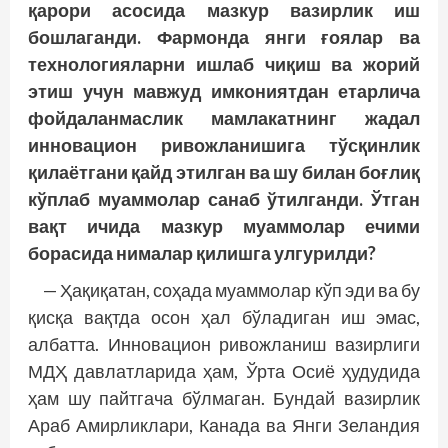
қарори асосида мазкур вазирлик иш
бошлаганди. Фармонда янги ғоялар ва
технологияларни ишлаб чиқиш ва жорий
этиш учун мавжуд имкониятдан етарлича
фойдаланмаслик мамлакатнинг жадал
инновацион ривожланишига тўсқинлик
қилаётгани қайд этилган ва шу билан боғлиқ
кўплаб муаммолар санаб ўтилганди. Ўтган
вақт ичида мазкур муаммолар ечими
борасида нималар қилишга улгурилди?
— Ҳақиқатан, соҳада муаммолар кўп эди ва бу
қисқа вақтда осон ҳал бўладиган иш эмас,
албатта. Инновацион ривожланиш вазирлиги
МДҲ давлатларида ҳам, Ўрта Осиё ҳудудида
ҳам шу пайтгача бўлмаган. Бундай вазирлик
Араб Амирликлари, Канада ва Янги Зеландия