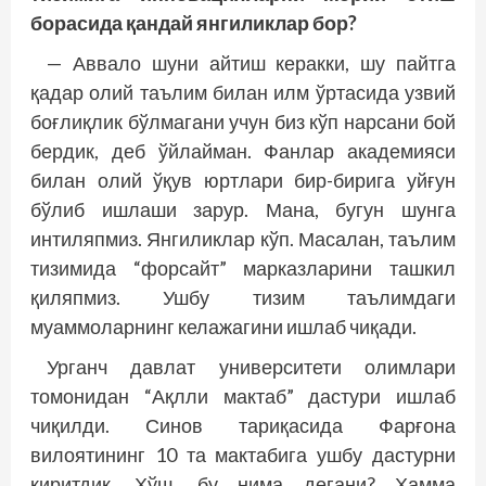
борасида қандай янгиликлар бор?
— Аввало шуни айтиш керакки, шу пайтга
қадар олий таълим билан илм ўртасида узвий
боғлиқлик бўлмагани учун биз кўп нарсани бой
бердик, деб ўйлайман. Фанлар академияси
билан олий ўқув юртлари бир-бирига уйғун
бўлиб ишлаши зарур. Мана, бугун шунга
интиляпмиз. Янгиликлар кўп. Масалан, таълим
тизимида “форсайт” марказларини ташкил
қиляпмиз. Ушбу тизим таълимдаги
муаммоларнинг келажагини ишлаб чиқади.
Урганч давлат университети олимлари
томонидан “Ақлли мактаб” дастури ишлаб
чиқилди. Синов тариқасида Фарғона
вилоятининг 10 та мактабига ушбу дастурни
киритдик. Хўш, бу нима дегани? Ҳамма