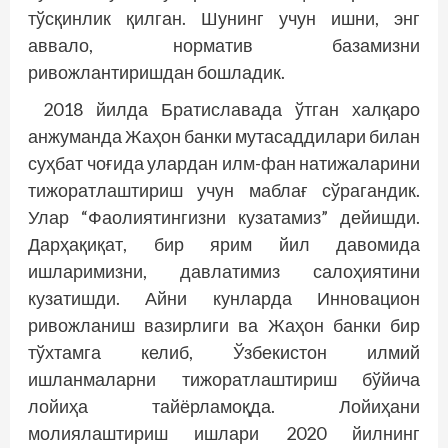
тўсқинлик қилган. Шунинг учун ишни, энг
аввало, норматив базамизни
ривожлантиришдан бошладик.
2018 йилда Братиславада ўтган халқаро
анжуманда Жаҳон банки мутасаддилари билан
суҳбат чоғида улардан илм-фан натижаларини
тижоратлаштириш учун маблағ сўрагандик.
Улар “Фаолиятингизни кузатамиз” дейишди.
Дар­ҳақиқат, бир ярим йил давомида
ишларимизни, давлатимиз салоҳиятини
кузатишди. Айни кунларда Инновацион
ривожланиш вазирлиги ва Жаҳон банки бир
тўхтамга келиб, Ўзбекистон илмий
ишланмаларни тижоратлаштириш бўйича
лойиҳа тайёрламоқда. Ло­йиҳани
молиялаштириш ишлари 2020 йилнинг