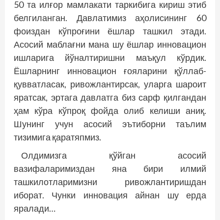
50 та илғор мамлакати таркибига кириш этиб
белгиланган. Давлатимиз аҳолисининг 60
фоиздан кўпроғини ёшлар ташкил этади.
Асосий маблағни мана шу ёшлар инновацион
ишларига йўналтиришни маъқул кўрдик.
Ёшларнинг инновацион ғояларини қўллаб-
қувватласак, ривожлантирсак, уларга шароит
яратсак, эртага давлатга биз сарф қилгандан
ҳам кўра кўпроқ фойда олиб келиши аниқ.
Шунинг учун асосий эътиборни таълим
тизимига қаратяпмиз.
Олдимизга қўйган асосий
вазифаларимиздан яна бири илмий
ташкилотларимизни ривожлантиришдан
иборат. Чунки инновация айнан шу ерда
яралади…