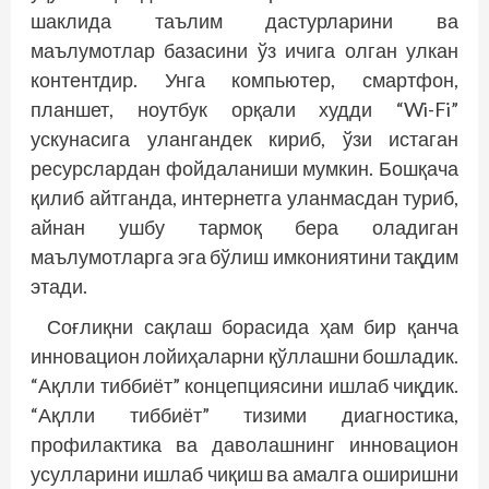
шаклида таълим дастурларини ва
маълумотлар базасини ўз ичига олган улкан
контентдир. Унга компьютер, смартфон,
планшет, ноутбук орқали худди “Wi-Fi”
ускунасига улангандек кириб, ўзи истаган
ресурслардан фойдаланиши мумкин. Бошқача
қилиб айтганда, интернетга уланмасдан туриб,
айнан ушбу тармоқ бера оладиган
маълумотларга эга бўлиш имкониятини тақдим
этади.
Соғлиқни сақлаш борасида ҳам бир қанча
инновацион лойиҳаларни қўллашни бошладик.
“Ақлли тиббиёт” концепциясини ишлаб чиқдик.
“Ақлли тиббиёт” тизими диагностика,
профилактика ва даволашнинг инновацион
усулларини ишлаб чиқиш ва амалга оширишни