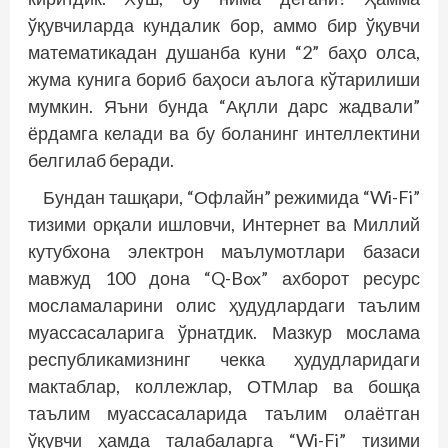
ўқувчиларда кундалик бор, аммо бир ўқувчи
математикадан душанба куни “2” баҳо олса,
жума кунига бориб баҳоси аълога кўтарилиши
мумкин. Яъни бунда “Ақлли дарс жадвали”
ёрдамга келади ва бу боланинг интеллектини
белгилаб беради.
Бундан ташқари, “Офлайн” режимида “Wi-Fi”
тизими орқали ишловчи, Интернет ва Миллий
кутубхона электрон маълумотлари базаси
мавжуд 100 дона “Q-Box” ахборот ресурс
мосламаларини олис ҳудудлардаги таълим
муассасаларига ўрнатдик. Мазкур мослама
республикамизнинг чекка ҳудудларидаги
мактаблар, коллежлар, ОТМлар ва бошқа
таълим муассасаларида таълим олаётган
ўқувчи ҳамда талабаларга “Wi-Fi” тизими