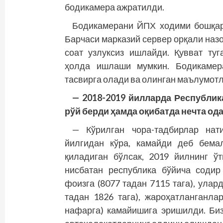
бодикамера ажратилди.
Бодикамерани ЙПХ ходими бошқарм
Барчаси марказий сервер орқали назо
соат узлуксиз ишлайди. Қувват туг
ҳолда ишлаши мумкин. Бодикамера
тасвирга олади ва олинган маълумотл
— 2018-2019 йилларда Республик
рўй берди ҳамда оқибатда нечта од
— Кўрилган чора-тадбирлар нат
йилгидан кўра, камайди деб бема
қиладиган бўл­сак, 2019 йилнинг 
нисбатан республика бўйича содир
фоизга (8077 тадан 7115 тага), улар
тадан 1826 тага), жароҳатланганла
нафарга) камайишига эришилди. Биз