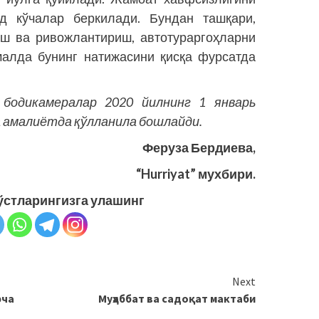
 кўчалар беркилади. Бундан ташқари,
иш ва ривожлантириш, автотураргоҳларни
малда бунинг натижасини қисқа фурсатда
бодикамералар 2020 йилнинг 1 январь
а амалиётда қўлланила бошлайди.
Феруза Бердиева,
“Hurriyat” мухбири.
ўстларингизга улашинг
Next
рча
Муҳаббат ва садоқат мактаби