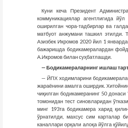
Куни кеча Президент Администр
коммуникациялар агентлигида йўл
оширилган чора-тадбирлар ва галд
матбуот анжумани ташкил этилди. 
Азизбек Икромов 2020 йил 1 январд
бажаришда бодикамералардан фойд
А.Икромов билан суҳбатлашди.
— Бодикамераларнинг ишлаш тарт
— ЙПХ ходимларини бодикамералар
жараёнини амалга оширдик. Хитойнин
чиқилган бодикамеранинг 50 донас
томонидан тест синовларидан ўтказ
минг 193та бодикамера харид қили
ўрнатилди, махсус сим карталар 
каналлари орқали алоқа йўлга қўйил