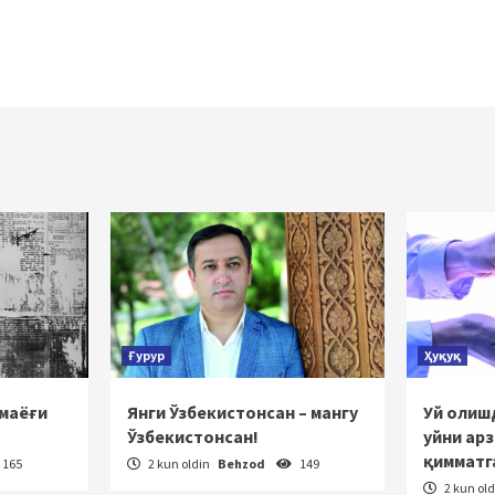
Ғурур
Ҳуқуқ
 маёғи
Янги Ўзбекистонсан – мангу
Уй олишд
Ўзбекистонсан!
уйни ар
қимматг
165
2 kun oldin
Behzod
149
2 kun ol