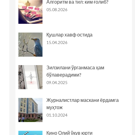
Алгоритм ва тил: ким ғолиб?
05.08.2026
Қушлар хавф остида
15.04.2026
Зилзилани ўрганмаса ҳам
бўлаверадими?
09.04.2025
Журналистлар маскани ёрдамга
муҳтож
01.10.2024
Кино Олий ўқув юрти