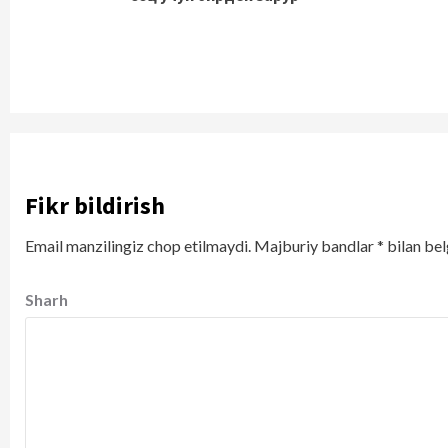
Fikr bildirish
Email manzilingiz chop etilmaydi.
Majburiy bandlar
*
bilan bel
Sharh