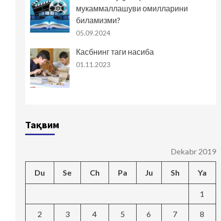
мукаммаллашуви омилларини
биламизми?
05.09.2024
Касбнинг таги насиба
01.11.2023
Тақвим
Dekabr 2019
Du
Se
Ch
Pa
Ju
Sh
Ya
1
2
3
4
5
6
7
8