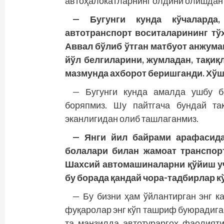
автоҳалокатларнинг олдини олишдан 
— Бугунги кунда кўчаларда,
автотранспорт воситаларининг тў
Аввал бўлиб ўтган матбуот анжума
йўл белгиларини, жумладан, тақиқ
мазмунда ахборот беришганди. Хўш
— Бугунги кунда амалда ушбу б
боряпмиз. Шу пайт­гача бундай та
эканлигидан олиб ташлаганмиз.
— Янги йил байрами арафасид
болалари билан жамоат транспор
Шахсий автомашиналарни қўйиш уч
бу борада қандай чора-тадбирлар 
— Бу бизни ҳам ўйлантирган энг к
фуқаролар энг кўп ташриф буюрадиган
та манзилда автотураргоҳ фаолият