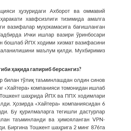
ацияси ҳузуридаги Ахборот ва оммавий
 ҳаракати хавфсизлиги тизимида амалга
аги вазифалар муҳокамасига бағишланган
Тадбирда Ички ишлар вазири ўринбосари
ан бошлаб ЙПХ ходими хизмат вазифасини
аланилишини маълум қилди. Мухбиримиз
иби ҳақида гапириб берсангиз?
 билан тўлиқ таъминлашдан олдин синов
г «Хайтера» компа­нияси томонидан ишлаб
и Тошкент шаҳрида ЙПХ ва ППХ ходимлари
илди. Ҳозирда «Хайтера» компаниясидан 6
нди. Бу қурилмаларга тегишли дастурлар
билан таъминланди ва ҳимояланган VPN-
ди. Биргина Тошкент шаҳрига 2 минг 876та