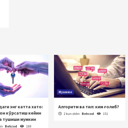
Муаммо
аги энг катта хато:
Алгоритм ва тил: ким ғолиб?
зон кўрсатиш кейин
2 kun oldin
Behzod
151
а тушиши мумкин
din
Behzod
169