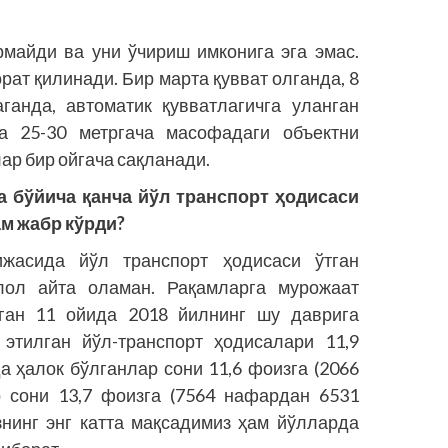
айди ва уни ўчириш имконига эга эмас.
рат қилинади. Бир марта қувват олганда, 8
аганда, автоматик қувватлагичга уланган
 25-30 метргача масофадаги объектни
ар бир ойгача сақланади.
а бўйича қанча йўл транспорт ҳодисаси
ам жабр кўрди?
ижасида йўл транспорт ҳодисаси ўтган
лол айта оламан. Рақамларга мурожаат
ўтган 11 ойида 2018 йилнинг шу даврига
 этилган йўл-транспорт ҳодисалари 11,9
да ҳалок бўлганлар сони 11,6 фоизга (2066
р сони 13,7 фоизга (7564 нафардан 6531
нинг энг катта мақсадимиз ҳам йўлларда