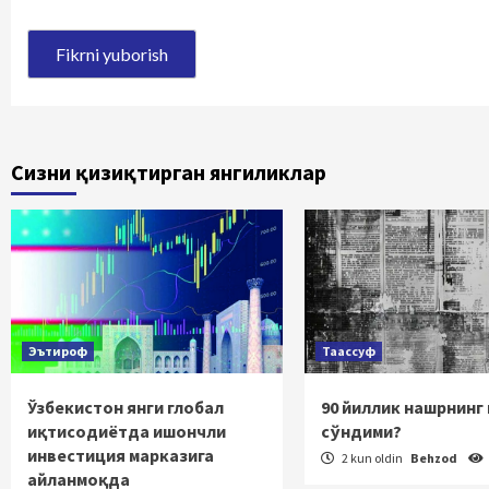
Сизни қизиқтирган янгиликлар
Эътироф
Таассуф
Ўзбекистон янги глобал
90 йиллик нашрнинг
иқтисодиётда ишончли
сўндими?
инвестиция марказига
2 kun oldin
Behzod
айланмоқда