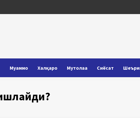
Т
Муаммо
Халқаро
Мутолаа
Сиёсат
Шеъри
 ишлайди?