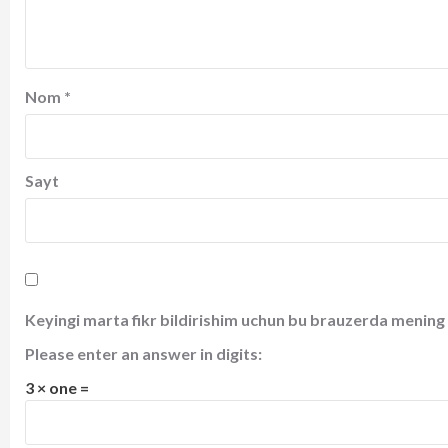
Nom
*
Sayt
Keyingi marta fikr bildirishim uchun bu brauzerda mening 
Please enter an answer in digits:
3 × one =