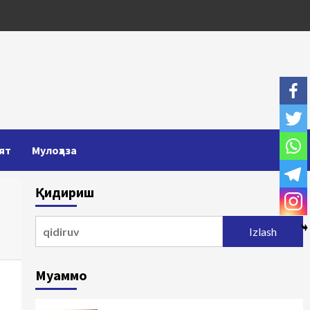
ят
Мулоҳаза
Қидириш
Qidirshish:
Муаммо