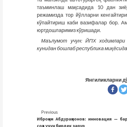
таъминлаш мақсадида 10 дан зиёд
режамизда тор йўлларни кенгайтир
кўпайтириш каби вазифалар бор. А
юртдошларимиз кўришади.
Маълумот учун: ЙПХ ходимлари 
кунидан бошлаб республика миқёсид
Янгиликларни д
Continue
Previous
Иброҳим Абдураҳмонов: инновация — ба
Reading
соҳа учун бирдек зарур