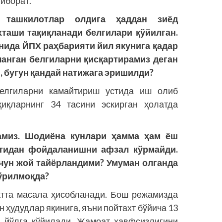
иборат.
 ташкилотлар олдига ҳаддан зиёд
хташи тақиқланади белгилари қўйилган.
нида ЙПХ раҳбарияти йил якунига қадар
ланган белгиларни қисқартирамиз деган
, бугун қандай натижага эришилди?
елгиларни камайтириш устида иш олиб
қиқларнинг 34 тасини эскирган ҳолатда
амиз. Шодиёна кунлари ҳамма ҳам ёш
тидан фойдаланишни афзал кўрмайди.
ун жой тайёрландими? Умуман олганда
кўрилмоқда?
атта масала ҳисобланади. Бош режамизда
 ҳудудлар яқинига, яъни пойтахт бўйича 13
и йўлга қўйилади. Жамоат хавфсизлигини