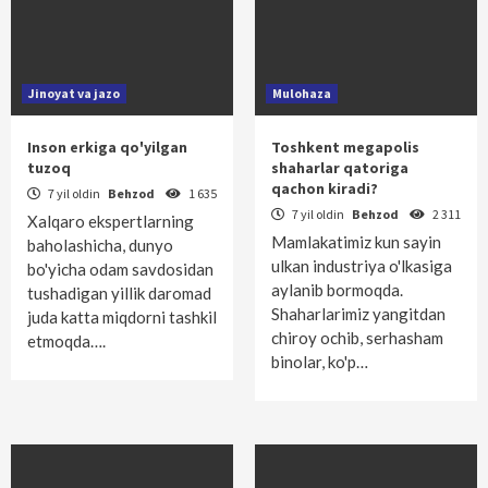
Jinoyat va jazo
Mulohaza
Inson erkiga qo'yilgan
Toshkent megapolis
tuzoq
shaharlar qatoriga
qachon kiradi?
7 yil oldin
Behzod
1 635
7 yil oldin
Behzod
2 311
Xalqaro ekspertlarning
Mamlakatimiz kun sayin
baholashicha, dunyo
ulkan industriya o'lkasiga
bo'yicha odam savdosidan
aylanib bormoqda.
tushadigan yillik daromad
Shaharlarimiz yangitdan
juda katta miqdorni tashkil
chiroy ochib, serhasham
etmoqda….
binolar, ko'p…