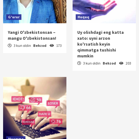
G'urur
Huquq
Yangi O'zbekistonsan –
Uy olishdagi eng katta
mangu O'zbekistonsan!
xato: uyni arzon
ko'rsatish keyin
3 kun oldin
Behzod
173
qimmatga tushishi
mumkin
3 kun oldin
Behzod
203
Muammo