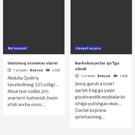
Ma'naviyat
Jinoyat va jazo
Unutmoq osonmas ularni
Narkokuryerlar qo'lga
olindi
7 yil oldin
Behzod
3 028
7 yil oldin
Behzod
1 858
Abdulla Qodiriy
jinoiy guruh a'zolari
tavalludining 125 yilligi …
qariyb 6 kg.ga yaqin
Aksariyat sodda, jo'n
giyohvandlik moddalarini
asarlarni tushunish, hazm
ichiga yutishgan ekan…
etish ancha oson:…
Davlat bojxona
qo'mitasining…