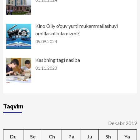
01.10.2024
Kino Oliy o'quv yurti mukammallashuvi
omillarini bilamizmi?
05.09.2024
Kasbning tagi nasiba
01.11.2023
Taqvim
Dekabr 2019
Du
Se
Ch
Pa
Ju
Sh
Ya