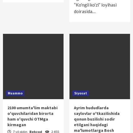
“Ko'ngil ko'zi” loyihasi
doirasida…
Muammo
Siyosat
2100 umumta'lim maktabi
Ayrim hududlarda
o'quvchilaridan birorta
saylovlar o'tkazilishida
ham o'quvchi OTMga
qonun buzilishi sodir
kirmagan
etilgani haqidagi
ma'lumotlarga Bosh
7 yil oldin
Behzod
2 455