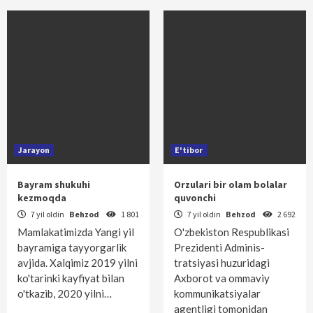
Jarayon
E'tibor
Bayram shukuhi
Orzulari bir olam bolalar
kezmoqda
quvonchi
7 yil oldin
Behzod
1 801
7 yil oldin
Behzod
2 692
Mamlakatimizda Yangi yil
O'zbekiston Respublikasi
bayramiga tayyorgarlik
Prezidenti Adminis­
avjida. Xalqimiz 2019 yilni
tratsiyasi huzuridagi
ko'tarinki kayfiyat bilan
Axborot va ommaviy
o'tkazib, 2020 yilni…
kommunikatsiyalar
agentligi tomonidan