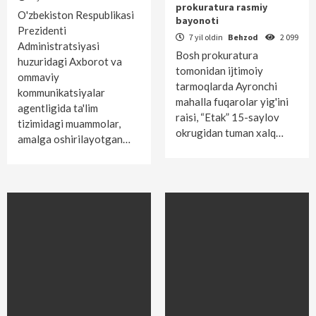
prokuratura rasmiy
O'zbekiston Respublikasi
bayonoti
Prezidenti
7 yil oldin
Behzod
2 099
Administratsiyasi
Bosh prokuratura
huzuridagi Axborot va
tomonidan ijtimoiy
ommaviy
tarmoqlarda Ayronchi
kommunikatsiyalar
mahalla fuqarolar yig'ini
agentligida ta'lim
raisi, “Etak” 15-saylov
tizimidagi muammolar,
okrugidan tuman xalq…
amalga oshirilayotgan…