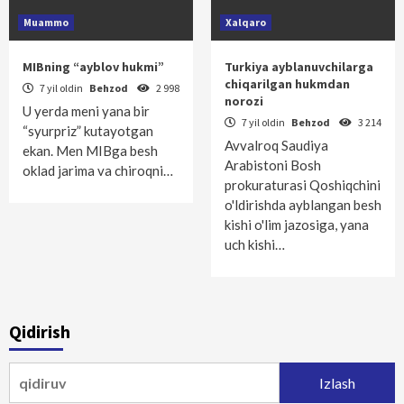
Muammo
Xalqaro
MIBning “ayblov hukmi”
Turkiya ayblanuvchilarga
chiqarilgan hukmdan
7 yil oldin
Behzod
2 998
norozi
U yerda meni yana bir
7 yil oldin
Behzod
3 214
“syurpriz” kutayotgan
Avvalroq Saudiya
ekan. Men MIBga besh
Arabistoni Bosh
oklad jarima va chiroqni…
prokuraturasi Qoshiqchini
o'ldirishda ayblangan besh
kishi o'lim jazosiga, yana
uch kishi…
Qidirish
Qidirshish: