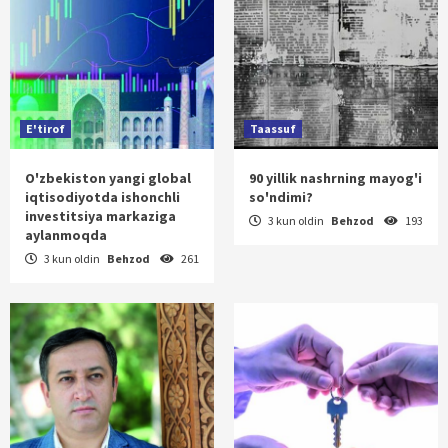
E'tirof
Taassuf
O'zbekiston yangi global
90 yillik nashrning mayog'i
iqtisodiyotda ishonchli
so'ndimi?
investitsiya markaziga
3 kun oldin
Behzod
193
aylanmoqda
3 kun oldin
Behzod
261