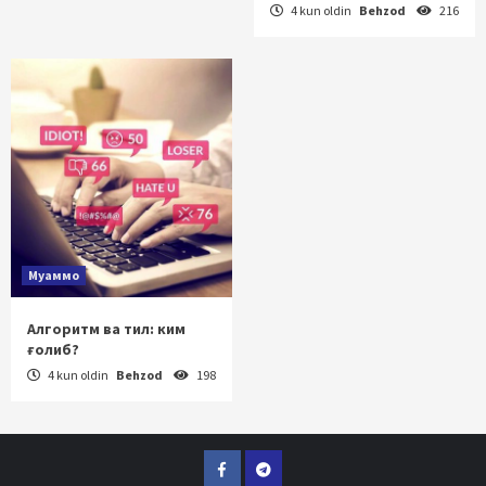
4 kun oldin
Behzod
216
Муаммо
Алгоритм ва тил: ким
ғолиб?
4 kun oldin
Behzod
198
Facebook
Telegram