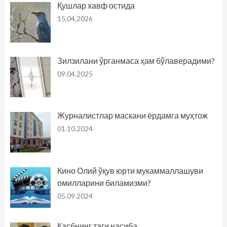
Қушлар хавф остида
15.04.2026
Зилзилани ўрганмаса ҳам бўлаверадими?
09.04.2025
Журналистлар маскани ёрдамга муҳтож
01.10.2024
Кино Олий ўқув юрти мукаммаллашуви
омилларини биламизми?
05.09.2024
Касбнинг таги насиба