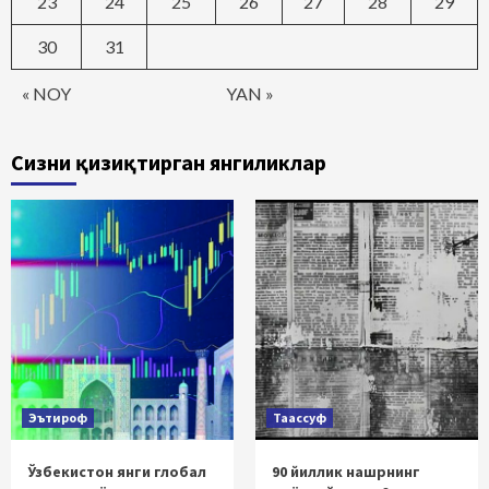
23
24
25
26
27
28
29
30
31
« NOY
YAN »
Сизни қизиқтирган янгиликлар
Эътироф
Таассуф
Ўзбекистон янги глобал
90 йиллик нашрнинг