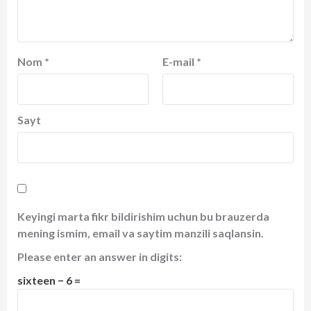
Nom
*
E-mail
*
Sayt
Keyingi marta fikr bildirishim uchun bu brauzerda
mening ismim, email va saytim manzili saqlansin.
Please enter an answer in digits:
sixteen − 6 =