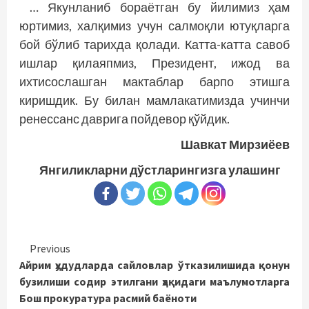
… Якунланиб бораётган бу йилимиз ҳам
юртимиз, халқимиз учун салмоқли ютуқларга
бой бўлиб тарихда қолади. Катта-катта савоб
ишлар қилаяпмиз, Президент, ижод ва
ихтисослашган мактаблар барпо этишга
киришдик. Бу билан мамлакатимизда учинчи
ренессанс даврига пойдевор қўйдик.
Шавкат Мирзиёев
Янгиликларни дўстларингизга улашинг
Continue
Previous
Айрим ҳудудларда сайловлар ўтказилишида қонун
Reading
бузилиши содир этилгани ҳақидаги маълумотларга
Бош прокуратура расмий баёноти