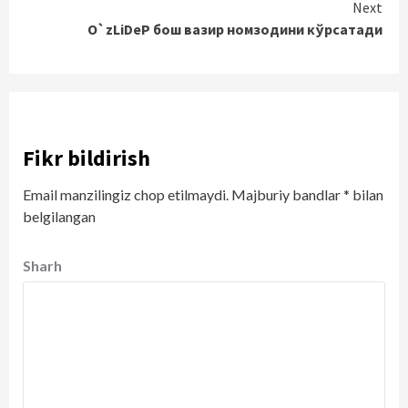
Next
O`zLiDeP бош вазир номзодини кўрсатади
Fikr bildirish
Email manzilingiz chop etilmaydi.
Majburiy bandlar
*
bilan
belgilangan
Sharh