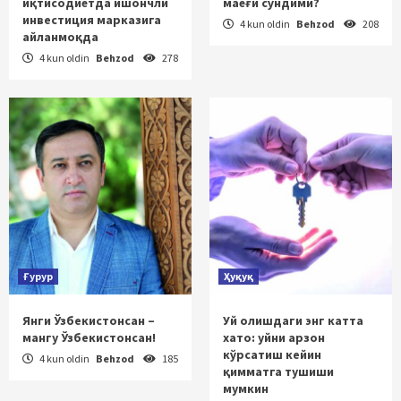
иқтисодиётда ишончли
маёғи сўндими?
инвестиция марказига
4 kun oldin
Behzod
208
айланмоқда
4 kun oldin
Behzod
278
Ғурур
Ҳуқуқ
Янги Ўзбекистонсан –
Уй олишдаги энг катта
мангу Ўзбекистонсан!
хато: уйни арзон
кўрсатиш кейин
4 kun oldin
Behzod
185
қимматга тушиши
мумкин