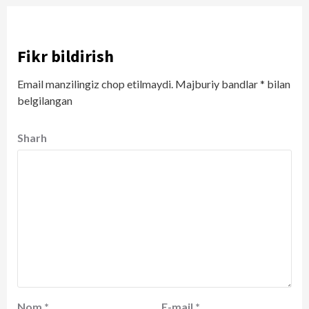
Fikr bildirish
Email manzilingiz chop etilmaydi.
Majburiy bandlar
*
bilan
belgilangan
Sharh
Nom
*
E-mail
*