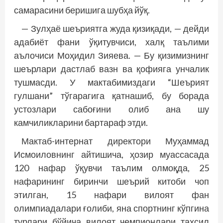
самарасини беришига шубҳа йўқ.
— Зулҳаё шеъриятга жуда қизиқади, — дейди
адабиёт фани ўқитувчиси, халқ таълими
аълочиси Моҳидил Зияева. — Бу қизимизнинг
шеърлари дастлаб вазн ва қофияга унчалик
тушмасди. У мактабимиздаги “Шеърият
гулшани” тўгарагига қатнашиб, бу борада
устозлари сабоғини олиб ана шу
камчиликларини бартараф этди.
Мактаб-интернат директори Муҳам­мад
Исмоиловнинг айтишича, ҳозир муассасада
120 нафар ўқувчи таълим олмоқда, 25
нафарининг биринчи шеърий китоби чоп
этилган, 15 нафари вилоят фан
олимпиадалари ғолиби, яна спортнинг кўпгина
турлари бўйича вилоят чемпионлари таҳсил