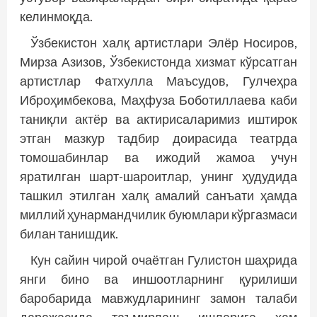
келинмоқда.
Ўзбекистон халқ артистлари Элёр Носиров,
Мирза Азизов, Ўзбекистонда хизмат кўрсатган
артистлар Фатхулла Маъсудов, Гулчеҳра
Иброҳимбекова, Маҳфуза Боботиллаева каби
таниқли акт­ёр ва актирисаларимиз иштирок
этган мазкур тадбир доирасида театрда
томошабинлар ва ижодий жамоа учун
яратилган шарт-шароитлар, унинг ҳудудида
ташкил этилган халқ амалий санъати ҳамда
миллий ҳунармандчилик буюмлари кўргазмаси
билан танишдик.
Кун сайин чирой очаётган Гулис­тон шаҳрида
янги бино ва иншоотларнинг қурилиши
баробарида мавжудларининг замон талаби