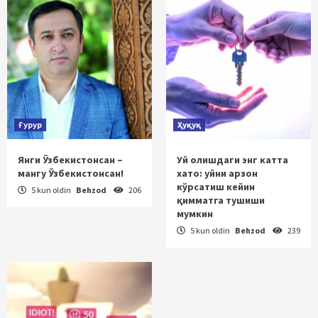
Ғурур
Ҳуқуқ
Янги Ўзбекистонсан –
Уй олишдаги энг катта
мангу Ўзбекистонсан!
хато: уйни арзон
кўрсатиш кейин
5 kun oldin
Behzod
206
қимматга тушиши
мумкин
5 kun oldin
Behzod
239