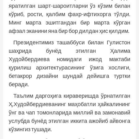
яратилган шарт-шароитларни ўз кўзим билан
кўриб, рости, қалбим фахр-ифтихорга тўлди.
Минг марта эшитгандан бир марта кўрган
афзал эканини яна бир бор дилдан ҳис қилдим.
Президентимиз ташаббуси билан Гулистон
шаҳрида бунёд этилган Ҳалима
Худойбердиева номидаги ижод мактаби
қурилиш архи­тектyра­сининг ўзига хослиги,
бетакрор дизайни шундай дейишга туртки
беради.
Таълим даргоҳига кираверишда ўрнатилган
Ҳ.Худойбердиеванинг маҳобатли ҳайкалининг
ўнг ва чап томонларида миллий ва замонавий
услубда бунёд этилган иккита ажойиб айвонга
кўзингиз тушади.