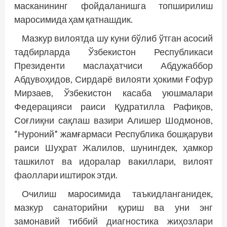
масканининг фойдаланишга топширилиш
маросимида ҳам қатнашдик.
Мазкур вилоятда шу куни бўлиб ўтган асосий
тадбирларда Ўзбе­кис­тон Республикаси
Президенти маслаҳатчиси Абдужаббор
Абдувоҳидов, Сирдарё вилояти ҳокими Ғофур
Мирзаев, Ўзбекистон касаба уюшмалари
Федерацияси раиси Қудратилла Рафиқов,
Соғлиқни сақлаш вазири Алишер Шодмонов,
“Нуроний” жамғармаси Республика бошқаруви
раиси Шуҳрат Жалилов, шунингдек, ҳамкор
ташкилот ва идоралар вакиллари, вилоят
фаоллари иштирок этди.
Очилиш маросимида таъкидланганидек,
мазкур санаторийни қуриш ва уни энг
замонавий тиббий диагностика жиҳозлари