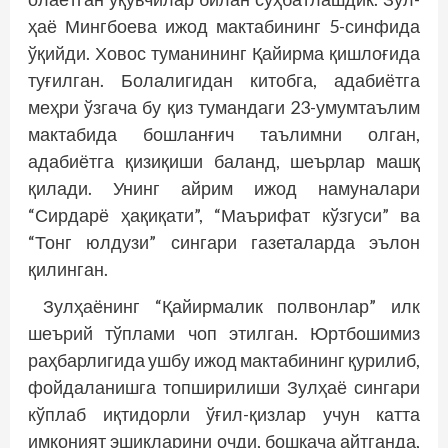
ҳаё Мингбоева ижод мактабининг 5-синфида
ўқийди. Ховос туманининг Қайирма қишлоғида
туғилган. Болалигидан китобга, адабиётга
меҳри ўзгача бу қиз тумандаги 23-умумтаълим
мактабида бошланғич таълимни олган,
адабиётга қизиқиши баланд, шеърлар машқ
қилади. Унинг айрим ижод намуналари
“Сирдарё ҳақиқати”, “Маърифат кўзгуси” ва
“Тонг юлдузи” сингари газеталарда эълон
қилинган.
Зулҳаёнинг “Қайирмалик полвонлар” илк
шеърий тўплами чоп этилган. Юртбошимиз
раҳбарлигида ушбу ижод мактабининг қурилиб,
фойдаланишга топширилиши Зул­ҳаё сингари
кўплаб иқтидорли ўғил-қизлар учун катта
имконият эшикларини очди, бошқача айтганда,