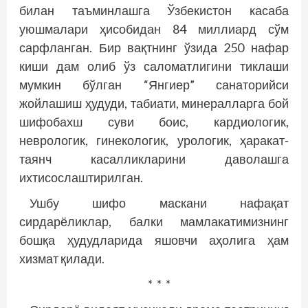
билан таъминлашга Ўзбекистон касаба
уюшмалари ҳисобидан 84 миллиард сўм
сарфланган. Бир вақтнинг ўзида 250 нафар
киши дам олиб ўз саломатлигини тиклаши
мумкин бўлган “Янгиер” санаторийси
жойлашиш ҳудуди, табиати, минералларга бой
шифобахш суви боис, кардиологик,
неврологик, гинекологик, урологик, ҳаракат-
таянч касалликларини даволашга
ихтисослаштирилган.
Ушбу шифо маскани нафақат
сирдарёликлар, балки мамлакатимизнинг
бошқа ҳудудларида яшовчи аҳолига ҳам
хизмат қилади.
* * *