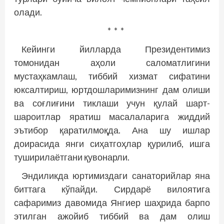
олади.
* * *
Кейинги йилларда Президентимиз
томонидан аҳоли саломатлигини
мустаҳкамлаш, тиббий хизмат сифатини
юксалтириш, юртдошларимизнинг дам олиши
ва соғлиғини тиклаши учун қулай шарт-
шароитлар яратиш масалаларига жиддий
эътибор қаратилмоқда. Ана шу ишлар
доирасида янги сиҳатгоҳлар қурилиб, ишга
туширилаётгани қувонарли.
Эндиликда юртимиздаги санаторийлар яна
биттага кўпайди. Сирдарё вилоятига
сафаримиз давомида Янгиер шаҳрида барпо
этилган ажойиб тиббий ва дам олиш