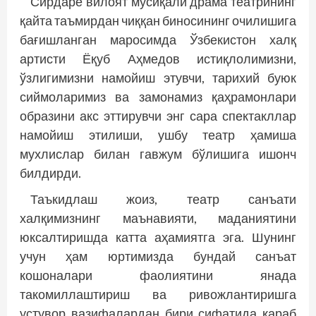
Сирдарё вилоят мусиқали драма театрининг
қайта таъмирдан чиққан биносининг очилишига
бағишланган маросимда Ўзбекистон халқ
артисти Ёқуб Аҳмедов истиқлолимизни,
ўзлигимизни намойиш этувчи, тарихий буюк
сиймоларимиз ва замонамиз қаҳрамонлари
образини акс эттирувчи энг сара спектакллар
намойиш этилиши, ушбу театр ҳамиша
мухлислар билан гавжум бўлишига ишонч
билдирди.
Таъкидлаш жоиз, театр санъати
халқимизнинг маънавияти, маданиятини
юксалтиришда катта аҳамиятга эга. Шунинг
учун ҳам юртимизда бундай санъат
кошоналари фаолиятини янада
такомиллаштириш ва ривожлантиришга
устувор вазифалардан бири сифатида қараб