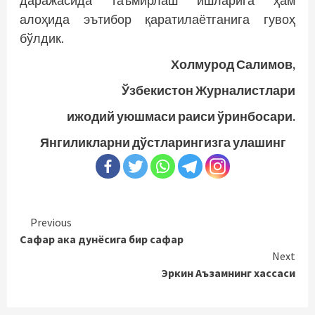
даражасида таъмирлаш ишларига ҳам
алоҳида эътибор қаратилаётганига гувоҳ
бўлдик.
Холмурод Салимов,
Ўзбекистон Журналистлари
ижодий уюшмаси раиси
ўринбосари.
Янгиликларни дўстларингизга улашинг
Continue
Previous
Сафар ака дунёсига бир сафар
Reading
Next
Эркин Аъзамнинг хассаси