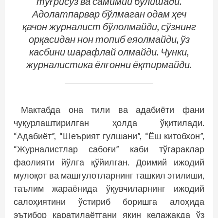
тўғрисўз ва самимий бўлишади.
Адолатпарвар бўлмаган одам ҳеч
қачон журналист бўлолмайди, сўзнинг
орқасидан нон топиб еяолмайди, ўз
касбини шарафлай олмайди. Чунки,
журналистика ёлғонни ёқтирмайди.
Мактабда она тили ва адабиёти фани
чуқурлаштирилган ҳолда ўқитилади.
“Адабиёт”, “Шеърият гулшани”, “Ёш китобхон”,
“Журналистлар сабоғи” каби тўгараклар
фаолияти йўлга қўйилган. Доимий ижодий
мулоқот ва машғулотларнинг ташкил этилиши,
таълим жараёнида ўқувчиларнинг ижодий
салоҳиятини ўстириб боришга алоҳида
эътибор қаратилаётгани яқин келажакда ўз