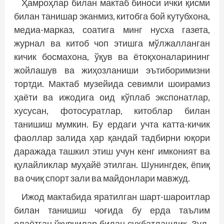
Ҳамроҳлар билан мактаб биноси ички қисми
билан танишар эканмиз, китобга бой кутубхона,
медиа-марказ, соатига минг нусха газета,
журнал ва китоб чоп этишга мўлжалланган
кичик босмахона, ўқув ва ётоқхоналарининг
жойлашув ва жиҳозланиши эътиборимизни
тортди. Мактаб музейида севимли шоирамиз
ҳаёти ва ижодига оид кўплаб экспонатлар,
хусусан, фотосуратлар, китоб­лар билан
танишиш мумкин. Бу ердаги учта катта-кичик
фаоллар залида ҳар қандай тадбирни юқори
даражада ташкил этиш учун кенг имконият ва
қулайликлар муҳайё этилган. Шунингдек, ёпиқ
ва очиқ спорт зали ва майдонлари мавжуд.
Ижод мактабида яратилган шарт-шароитлар
билан танишиш чоғида бу ерда таълим
олаётган ўқувчилар билан суҳбатлашдик. Зул­