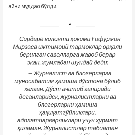
айни муддао бўлди.
Сирдарё вилояти ҳокими Ғофуржон
Мирзаев ижтимоий тармоқлар орқали
берилган саволларга жавоб берар
экан, жумладан шундай деди:
— Журналист ва блогерларга
муносабатим ҳамиша дўстона бўлиб
келган. Дўст ачитиб гапиради
деганларидек, журналистларни ва
блогерларни ҳамиша
ҳақиқатгўйликлари,
адолатпарварликлари учун ҳурмат
қиламан. Журналистлар табиатан