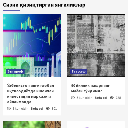
Сизни қизиқтирган янгиликлар
Эътироф
Таассуф
Ўзбекистон янги глобал
90 йиллик нашрнинг
иқтисодиётда ишончли
маёғи сўндими?
инвестиция марказига
5 kun oldin
Behzod
228
айланмоқда
5 kun oldin
Behzod
301