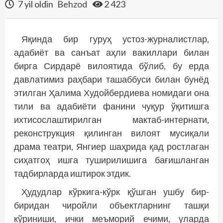
7 yil oldin
Behzod
2 423
Яқинда бир гуруҳ устоз-журналистлар,
адабиёт ва санъат аҳли вакиллари билан
бирга Сирдарё вилоятида бўлиб, бу ерда
давлатимиз раҳбари ташаббуси билан бунёд
этилган Ҳалима Худойбердиева номидаги она
тили ва адабиёти фанини чуқур ўқитишга
ихтисослаштирилган мактаб-интернати,
реконструкция қилинган вилоят мусиқали
драма театри, Янгиер шаҳрида қад ростлаган
сиҳатгоҳ ишга туширилишига бағишланган
тадбирларда иштирок этдик.
Ҳудудлар кўркига-кўрк қўшган ушбу бир-
биридан чиройли объектларнинг ташқи
кўриниши, ички меъморий ечими, уларда