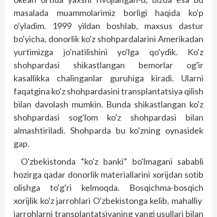
masalada muammolarimiz borligi haqida ko'p
o'yladim. 1999 yildan boshlab, maxsus dastur
bo'yicha, donorlik ko'z shohpardalarini Amerikadan
yurtimizga jo'natilishini yo'lga qo'ydik. Ko'z
shohpardasi shi­kastlangan bemorlar og'ir
kasallikka chalinganlar guruhiga kiradi. Ularni
faqatgina ko'z shohpardasini transplantatsiya qilish
bilan davolash mumkin. Bunda shikastlangan ko'z
shohpardasi sog'lom ko'z shohpardasi bilan
almashtiriladi. Shohparda bu ko'zning oynasidek
gap.
O'zbekistonda “ko'z banki” bo'lmagani sababli
hozirga qadar donorlik materiallarini xorijdan sotib
olishga to'g'ri kelmoqda. Bosqichma-bosqich
xorijlik ko'z jarrohlari O'zbekistonga kelib, mahalliy
jarrohlarni transplantatsiyaning yangi usullari bilan