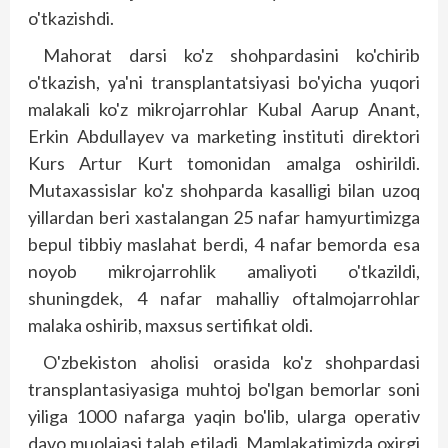
o'tkazishdi.
Mahorat darsi ko'z shohpardasini ko'chirib
o'tkazish, ya'ni trans­plantatsiyasi bo'yi­cha yuqo­­ri
malakali ko'z mikrojarrohlar Kubal Aarup Anant,
Erkin Abdullayev va marketing ins­tituti direktori
Kurs Artur Kurt tomonidan amalga oshirildi.
Mutaxassislar ko'z shohparda kasalligi bilan uzoq
yillardan beri xastalangan 25 nafar hamyurtimizga
bepul tibbiy maslahat berdi, 4 nafar bemorda esa
noyob mikrojarrohlik amaliyoti o'tkazildi,
shuningdek, 4 nafar mahalliy oftalmojarrohlar
malaka oshirib, maxsus sertifikat oldi.
O'zbekiston aholisi orasida ko'z shohpardasi
transplanta­siyasiga muhtoj bo'lgan bemorlar soni
yiliga 1000 nafarga yaqin bo'lib, ularga operativ
davo muolajasi talab etiladi. Mamlakatimizda oxirgi