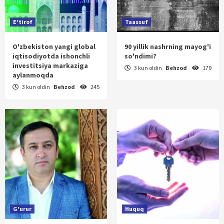
E'tirof
Taassuf
O'zbekiston yangi global
90 yillik nashrning mayog'i
iqtisodiyotda ishonchli
so'ndimi?
investitsiya markaziga
3 kun oldin
Behzod
179
aylanmoqda
3 kun oldin
Behzod
245
G'urur
Huquq