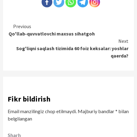
Continue
Previous
Qo'llab-quvvatlovchi maxsus sihatgoh
Reading
Next
Sog'liqni saqlash tizimida 60 foiz keksalar: yoshlar
qaerda?
Fikr bildirish
Email manzilingiz chop etilmaydi.
Majburiy bandlar
*
bilan
belgilangan
Sharh