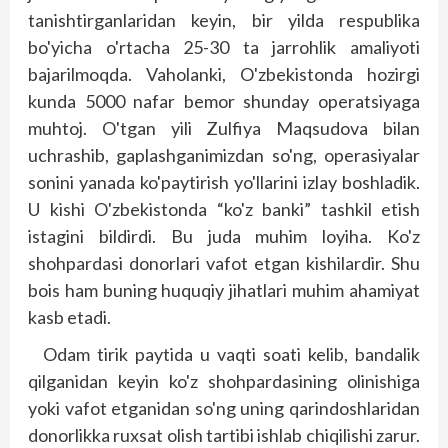
tanishtirganlaridan keyin, bir yilda respublika
bo'yicha o'rtacha 25-30 ta jarrohlik amaliyoti
bajarilmoqda. Vaholanki, O'zbekistonda hozirgi
kunda 5000 nafar bemor shunday operatsiyaga
muhtoj. O'tgan yili Zulfiya Maqsudova bilan
uchrashib, gap­lashganimizdan so'ng, opera­siyalar
sonini yanada ko'paytirish yo'llarini izlay boshladik.
U kishi O'zbekistonda “ko'z banki” tashkil etish
istagini bildirdi. Bu juda muhim lo­yiha. Ko'z
shohpardasi donorlari vafot etgan kishilardir. Shu
bois ham buning huquqiy jihatlari muhim ahamiyat
kasb etadi.
Odam tirik paytida u vaqti soati kelib, bandalik
qilganidan keyin ko'z shohpardasining olinishiga
yoki vafot etganidan so'ng uning qarindoshlaridan
donorlikka ruxsat olish tartibi ishlab chiqilishi zarur.