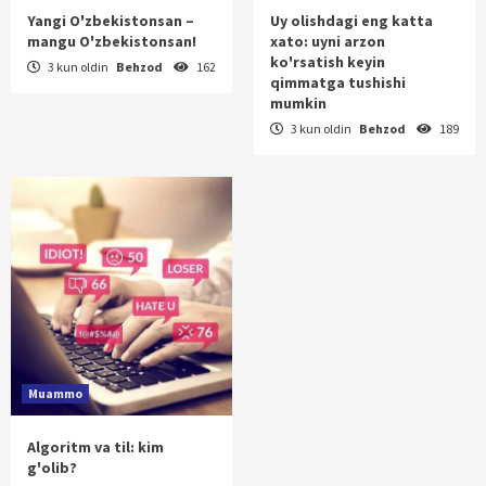
Yangi O'zbekistonsan –
Uy olishdagi eng katta
mangu O'zbekistonsan!
xato: uyni arzon
ko'rsatish keyin
3 kun oldin
Behzod
162
qimmatga tushishi
mumkin
3 kun oldin
Behzod
189
Muammo
Algoritm va til: kim
g'olib?