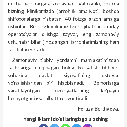
necha barobarga arzonlashadi. Vaholanki, hozirda
bizning klinikamizda jarrohlik amaliyoti, boshqa
shifoxonalarga nisbatan, 40 foizga arzon amalga
oshiriladi. Bizning klinikamiz texnik jihatdan bunday
operatsiyalar qilishga tayyor, eng zamonaviy
uskunalar bilan jihozlangan, jarrohlarimizning ham
tajribalari yetarli.
Zamonaviy tibbiy yordamni mamlakatimizdan
tashqariga chiqmagan holda ko'rsatish tibbiyot
sohasida davlat siyosatining ustuvor
yo'nalishlaridan biri hisoblanadi. Bemorlarga
yaratilayotgan imkoniyatlarning ko'payib
borayotgani esa, albatta quvontiradi.
Feruza Berdiyeva.
Yangiliklarni do'stlaringizga ulashing