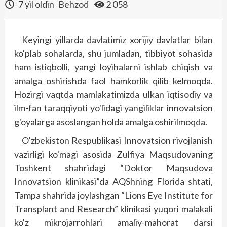
7 yil oldin
Behzod
2 058
Keyingi yillarda davlatimiz xorijiy davlatlar bilan
ko'plab sohalarda, shu jumladan, tibbiyot sohasida
ham istiqbolli, yangi loyihalarni ishlab chiqish va
amalga oshirishda faol hamkorlik qilib kelmoqda.
Hozirgi vaqtda mamlakatimizda ulkan iqtisodiy va
ilm-fan taraqqiyoti yo'lidagi yangiliklar innovatsion
g'oyalarga asoslangan holda amalga oshirilmoqda.
O'zbekiston Respublikasi Innovatsion rivojlanish
vazirligi ko'magi asosida Zulfiya Maqsudovaning
Toshkent shahridagi “Doktor Maqsudova
Innovatsion klinikasi”da AQShning Florida shtati,
Tampa shahrida joylashgan “Lions Eye Institute for
Transplant and Research” klinikasi yuqori malakali
ko'z mikrojarrohlari amaliy-mahorat darsi