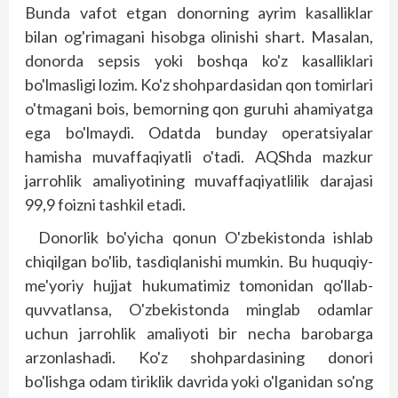
Bunda vafot etgan donorning ayrim kasalliklar
bilan og'rimagani hisobga olinishi shart. Masalan,
donorda sepsis yoki boshqa ko'z kasal­liklari
bo'lmasligi lozim. Ko'z shohpardasidan qon tomirlari
o'tmagani bois, bemorning qon guruhi ahamiyatga
ega bo'lmaydi. Odatda bunday operatsiyalar
hamisha muvaffaqiyatli o'tadi. AQShda mazkur
jarrohlik amaliyotining muvaffaqiyatlilik darajasi
99,9 foizni tashkil etadi.
Donorlik bo'yicha qonun O'zbekistonda ishlab
chiqilgan bo'lib, tasdiqlanishi mumkin. Bu huquqiy-
me'yoriy hujjat hukumatimiz tomonidan qo'llab-
quvvatlansa, O'zbekis­tonda minglab odamlar
uchun jarrohlik amaliyoti bir necha barobarga
arzonlashadi. Ko'z shohpardasining donori
bo'lishga odam tiriklik davrida yoki o'lganidan so'ng