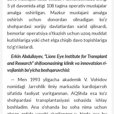
5 yil davomida atigi 108 tagina operativ muolajalar
amalga oshirilgan. Mazkur muolajani amalga
oshirish uchun donordan olinadigan ko'z
shohpardasi xorijiy davlatlardan xarid qilinardi,
bemorlar operatsiya o'tkazish uchun uzoq muddat
kutishlariga yoki chet elga chiqib davo topishlariga
to'g'ri kelardi.
Erkin Abdullayev, “Lions Eye Institute for Transplant
and Research” shifoxonasining klinik va innovatsion ri­
vojlanish bo'yicha boshqaruvchisi:
— Men 1993 yilgacha akademik V. Vohidov
nomidagi Jarrohlik ilmiy markazida kardiojarroh
sifatida faoliyat yuritganman. AQShda esa ko'z
shohpardasi transplanta­siyasi sohasida ishlay
boshladim. Ana o'shanda bu soha nima uchun
okean ortida yaxshi rivoj­langan-u, bizda esa bu