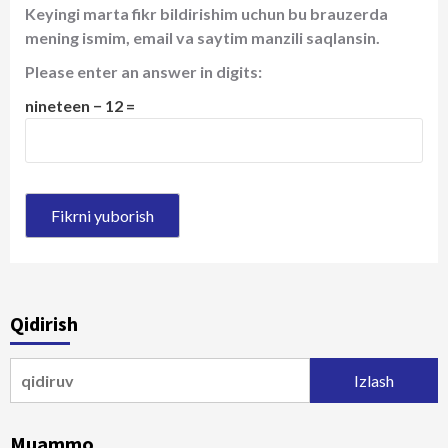
Keyingi marta fikr bildirishim uchun bu brauzerda
mening ismim, email va saytim manzili saqlansin.
Please enter an answer in digits:
nineteen − 12 =
Qidirish
Qidirshish:
Muammo