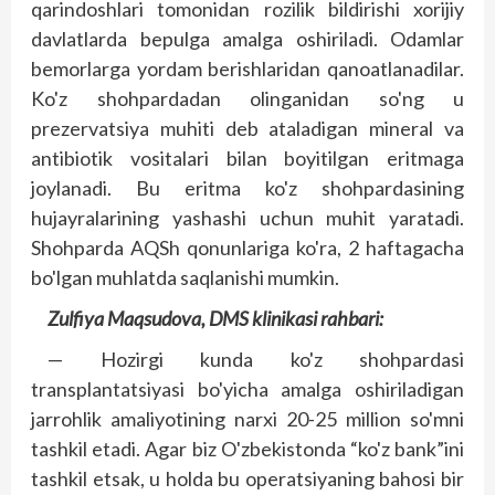
qarindosh­lari tomonidan rozilik bildirishi xorijiy
davlatlarda bepulga amalga oshiriladi. Odamlar
bemorlarga yordam berishlaridan qanoatlanadilar.
Ko'z shohpardadan olinganidan so'ng u
prezervatsiya muhiti deb ataladigan mineral va
antibiotik vositalari bilan boyitilgan eritmaga
joylanadi. Bu eritma ko'z shohpardasining
hujayralarining yashashi uchun muhit yaratadi.
Shohparda AQSh qonunlariga ko'ra, 2 haftagacha
bo'lgan muhlatda saqlanishi mumkin.
Zulfiya Maqsudova, DMS klinikasi rahbari:
— Hozirgi kunda ko'z shohpardasi
transplantatsiyasi bo'yicha amalga oshiriladigan
jarrohlik amaliyotining narxi 20-25 million so'mni
tashkil etadi. Agar biz O'zbekistonda “ko'z bank”ini
tashkil etsak, u holda bu operatsiyaning bahosi bir