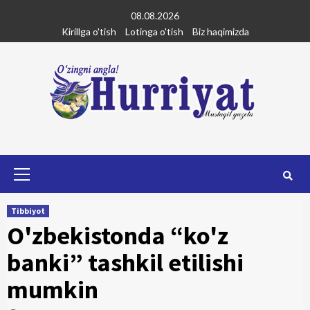
Skip
08.08.2026
to
Kirillga o'tish
Lotinga o'tish
Biz haqimizda
content
Primary
Menu
Tibbiyot
O'zbekistonda “ko'z
banki” tashkil etilishi
mumkin