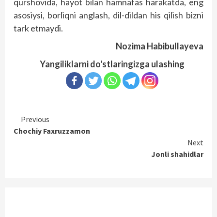
qurshovida, hayot bilan hamnafas harakatda, eng
asosiysi, borliqni anglash, dil-dildan his qilish bizni
tark etmaydi.
Nozima Habibullayeva
Yangiliklarni do'stlaringizga ulashing
Continue
Previous
Chochiy Faxruzzamon
Reading
Next
Jonli shahidlar