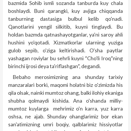
bazmida Sohib ismli sozanda tanburda kuy chala
boshlaydi. Buni qarangki, kuy avjiga chiqqanda
tanburning dastasiga bulbul kelib qo'nadi.
Qanotlarini yengil silkitib, kuyni tinglaydi. Bu
holdan bazmda qatnashayotganlar, ya'ni saroy ahli
hushini yo'qotadi. Xizmatkorlar ularning yuziga
gulob sepib, o'ziga keltirishadi. O'sha paytlar
yashagan roviylar bu sehrli kuyni “Cho'li Iroq”ning
birinchi ijrosi deya ta'riflashgan”, degandi.
Bebaho merosimizning ana shunday tarixiy
manzaralari borki, maqomi holatni biz o'zimizda his
qila olsak, nainki mumtoz ohang, balki ilohiy ekaniga
shubha qolmaydi kishida. Ana o'shanda milliy-
mumtoz kuylarga mehrimiz o'n karra, yuz karra
oshsa, ne ajab. Shunday ohang­larimiz bor ekan
san'atimizning umri boqiy, qalblarimiz hissiyotlar