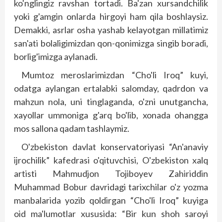
ko'nglingiz ravshan tortadi. Ba'zan xursandchilik
yoki g'amgin onlarda hirgoyi ham qila boshlaysiz.
Demakki, asrlar osha yashab kelayotgan millatimiz
san'ati bolaligimizdan qon-qonimizga singib boradi,
borlig'imizga aylanadi.
Mumtoz meroslarimizdan “Cho'li Iroq” kuyi,
odatga aylangan ertalabki salomday, qadrdon va
mahzun nola, uni tinglaganda, o'zni unutgancha,
xayollar ummoniga g'arq bo'lib, xonada ohangga
mos sallona qadam tashlaymiz.
O'zbekiston davlat konservatoriyasi “An'anaviy
ijrochilik” kafedrasi o'qituvchisi, O'zbekiston xalq
artisti Mahmudjon Tojiboyev Zahiriddin
Muhammad Bobur davridagi tarixchilar o'z yozma
manbalarida yozib qoldirgan “Cho'li Iroq” kuyiga
oid ma'lumotlar xususida: “Bir kun shoh saroyi