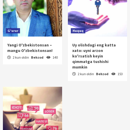
G'urur
Huquq
Yangi O'zbekistonsan –
Uy olishdagi eng katta
mangu O'zbekistonsan!
xato: uyni arzon
ko'rsatish keyin
2 kun oldin
Behzod
140
qimmatga tushishi
mumkin
2 kun oldin
Behzod
153