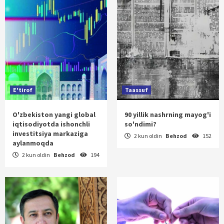
E'tirof
Taassuf
O'zbekiston yangi global
90 yillik nashrning mayog'i
iqtisodiyotda ishonchli
so'ndimi?
investitsiya markaziga
2 kun oldin
Behzod
152
aylanmoqda
2 kun oldin
Behzod
194