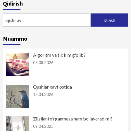
Qidirish
Qidirshish:
Muammo
Algoritm va til: kim g'olib?
05.08.2026
Qushlar xavf ostida
15.04.2026
Zilzilani o'rganmasa ham bo'laveradimi?
09.04.2025