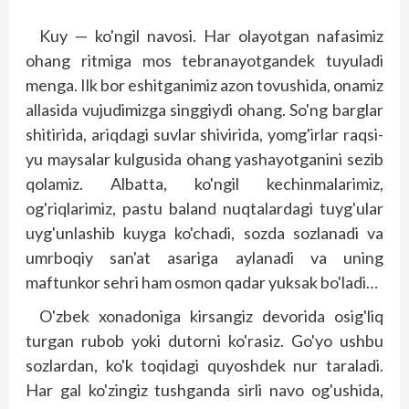
Kuy — ko'ngil navosi. Har olayotgan nafasimiz
ohang ritmiga mos tebranayotgandek tuyuladi
menga. Ilk bor eshitganimiz azon tovushida, onamiz
allasida vujudimizga singgiydi ohang. So'ng barglar
shitirida, ariqdagi suvlar shivirida, yomg'irlar raqsi-
yu maysalar kulgusida ohang yashayotganini sezib
qolamiz. Albatta, ko'ngil kechinmalarimiz,
og'riqlarimiz, past­­­u baland nuqtalardagi tuyg'ular
uyg'unlashib kuyga ko'chadi, sozda sozlanadi va
umrboqiy san'at asariga aylanadi va uning
maftunkor sehri ham osmon qadar yuksak bo'ladi…
O'zbek xonadoniga kirsangiz devorida osig'liq
turgan rubob yoki dutorni ko'rasiz. Go'yo ushbu
sozlardan, ko'k toqidagi quyoshdek nur taraladi.
Har gal ko'zingiz tushganda sirli navo og'ushida,