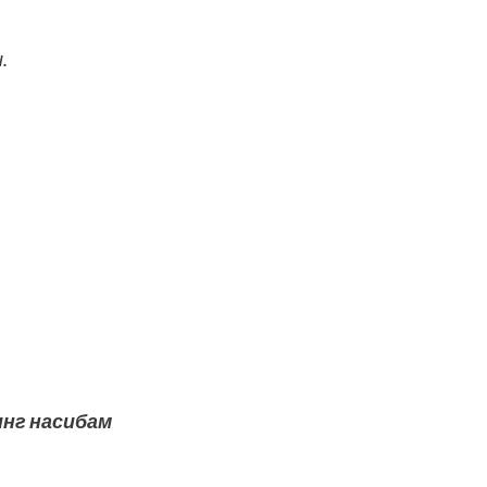
.
нг насибам