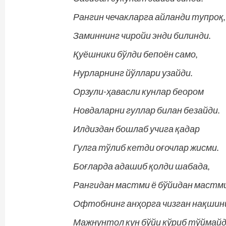
Рангин чечакларга айланди тупроқ,
Заминнинг чиройи энди билинди.
Қуёшники бўлди бепоён само,
Нурларнинг йўллари узайди.
Орзули-ҳавасли кунлар беором
Новдаларни гуллар билан безайди.
Илдиздан бошлаб учига қадар
Гулга тўлиб кетди оғочлар жисми.
Боғларда адашиб қолди шабада,
Рангидан мастми ё бўйидан мастми
Офтобнинг анҳорга чизган нақшин
Мажнунтол кун бўйи кўриб тўймайд