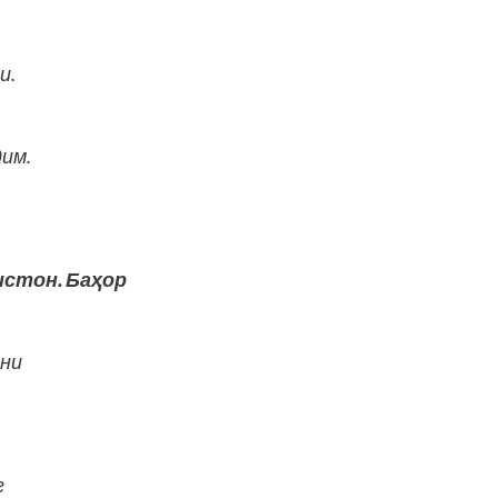
и.
,
им.
истон. Баҳор
қни
г