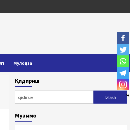
ят
Мулоҳаза
Қидириш
Qidirshish:
Муаммо