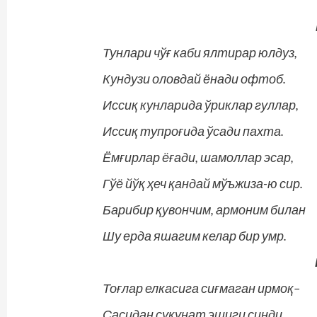
Тунлари чўғ каби ялтирар юлдуз,
Кундузи оловдай ёнади офтоб.
Иссиқ кунларида ўриклар гуллар,
Иссиқ тупроғида ўсади пахта.
Ёмғирлар ёғади, шамоллар эсар,
Гўё йўқ ҳеч қандай мўъжиза-ю сир.
Барибир қувончим, армоним билан
Шу ерда яшагим келар бир умр.
Тоғлар елкасига сиғмаган ирмоқ–
Сасидан сукунат эшиги синди.