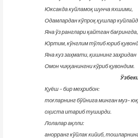
Юксакда куйламоқ шунча яхшими,
Одамлардан кўпроқ қушлар куйлайд
Яна ўз ранглари қайтган бағрингда
Юртим, кўнглим тўлиб юриб қувонд
Яна куз заҳмати, қишнинг заҳридан
Омон чиққанингни кўриб қувондим.
Ўзбек
Қуёш – бир меҳрибон:
тоғларнинг бўйнига минган муз– ю
оҳиста итариб туширди.
Лолалар ақлли:
анорранг кўйлак кийиб, тошларнин