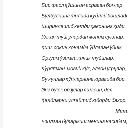
Бир фасл қўшиғин асраган боғлар
Булбулнинг тилида куйлай бошлади
Ширинлашиб кетди ҳавонинг ҳиди,
Улкан туйғулардан жоним суюнар.
Қиш, сокин хонамда ўйлаган ўйим,
Орзуим ўзимга кичик туйилар.
Кўряпман: мовий кўк, алвон уфқлар,
Бу кунлар кўпларнинг юрагида бор.
Энг буюк орзулар яшасин, дея
Қалбларни улғайтиб юборди баҳор.
Мени
Ёзилган бўлармиш менинг насибам,