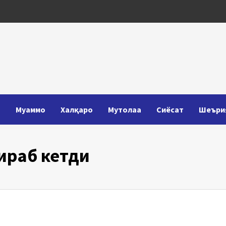
Т
Муаммо
Халқаро
Мутолаа
Сиёсат
Шеъри
ираб кетди