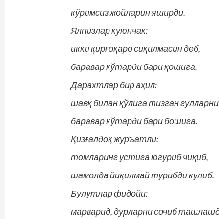
кўримсиз жойларин яширди.
Ялпизлар куюнчак:
икки қирғоқаро сиқилмасин деб,
баравар кўтарди бари қошига.
Дарахтлар бир аҳил:
шавқ билан қўлига тизган гулларни
баравар кўтарди бари бошига.
Қизғалдоқ журъатли:
томларинг устига югуриб чиқиб,
шамолда йиқилмай турибди кулиб.
Булутлар фидойи:
марварид, дурларни сочиб ташлашд