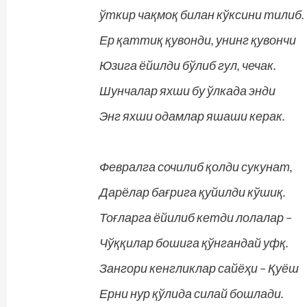
ўткир чақмоқ билан кўксини тилиб.
Ер қаттиқ қувонди, унинг қувончи
Юзига ёйилди бўлиб гул, чечак.
Шунчалар яхши бу ўлкада энди
Энг яхши одамлар яшаши керак.
Февралга сочилиб қолди сукунат,
Дарёлар бағрига қуйилди кўшиқ.
Тоғларга ёйилиб кетди лолалар –
Чўққилар бошига қўнгандай уфқ.
Зангори кенгликлар сайёҳи – Қуёш
Ерни нур қўлида силай бошлади.