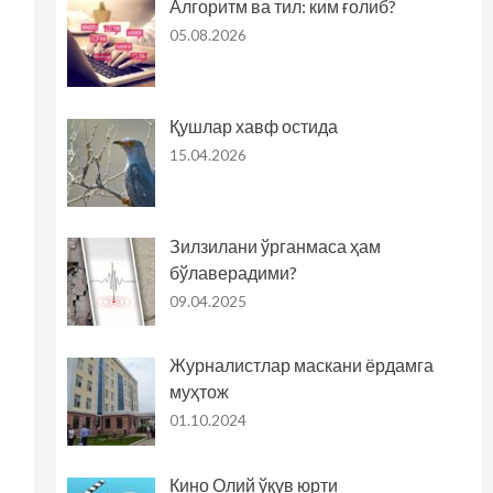
Алгоритм ва тил: ким ғолиб?
05.08.2026
Қушлар хавф остида
15.04.2026
Зилзилани ўрганмаса ҳам
бўлаверадими?
09.04.2025
Журналистлар маскани ёрдамга
муҳтож
01.10.2024
Кино Олий ўқув юрти