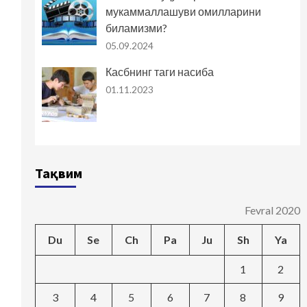
мукаммаллашуви омилларини
биламизми?
05.09.2024
Касбнинг таги насиба
01.11.2023
Тақвим
Fevral 2020
Du
Se
Ch
Pa
Ju
Sh
Ya
1
2
3
4
5
6
7
8
9