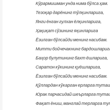
Кўрармишман унда нима бўлса ҳам.
Тезоқар дарёнинг тўлқинларига,
Янги ёнган гулхан ёлқинларига,
Ҳақиқат сўзининг яқинларига
Ёзилган бўлсайди менинг насибам.
Митти бойчечакнинг бардошлариг
Баҳор булутининг бахт ёшларига,
Саратон кўкининг қуёшларига,
Ёзилган бўлсайди менинг насибам.
Қўллардан кўкарган ерларга туташ
Юрак парчасидай шеърларга тута
Фақат ёниш, манглай терларга т