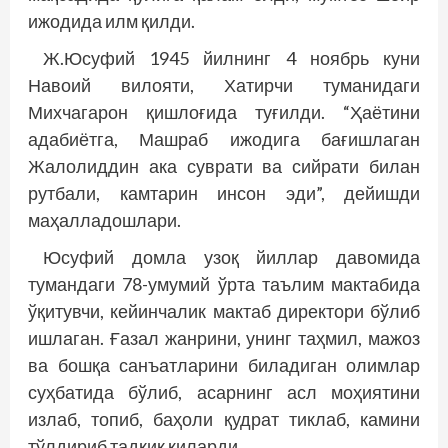
ижодида илм қилди.
Ж.Юсуфий 1945 йилнинг 4 ноябрь куни
Навоий вилояти, Хатирчи туманидаги
Михчагарон қишлоғида туғилди. “Ҳаётини
адабиётга, Машраб ижодига бағишлаган
Жалолиддин ака суврати ва сийрати билан
рутбали, камтарин инсон эди”, дейишди
маҳалладошлари.
Юсуфий домла узоқ йиллар давомида
тумандаги 78-умумий ўрта таълим мактабида
ўқитувчи, кейинчалик мактаб директори бўлиб
ишлаган. Ғазал жанрини, унинг таҳмил, мажоз
ва бошқа санъатларини биладиган олимлар
суҳбатида бўлиб, асарнинг асл моҳиятини
излаб, топиб, баҳоли қудрат тиклаб, камини
тўлдириб тад­қиқ қиларди.