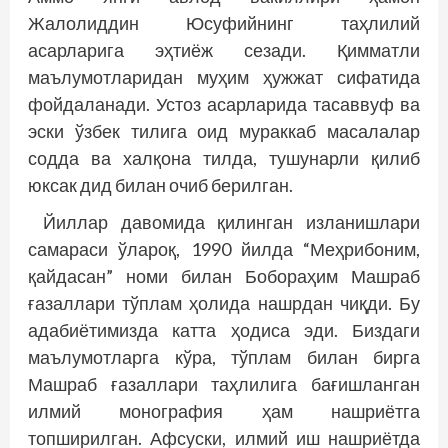
Жалолиддин Юсуфийнинг таҳлилий
асарларига эҳтиёж сезади. Қимматли
маълумотларидан муҳим ҳужжат сифатида
фойдаланади. Устоз асарларида тасаввуф ва
эски ўзбек тилига оид мураккаб масалалар
содда ва халқона тилда, тушунарли қилиб
юксак дид билан очиб берилган.
Йиллар давомида қилинган изланишлари
самараси ўла­роқ, 1990 йилда “Меҳрибоним,
қайдасан” номи билан Бобораҳим Машраб
ғазаллари тўплам ҳолида нашр­дан чиқди. Бу
адабиётимизда катта ҳодиса эди. Биздаги
маълумотларга кўра, тўплам билан бирга
Машраб ғазаллари таҳлилига бағишланган
илмий монография ҳам наш­риётга
топширилган. Афсуски, илмий иш нашриётда