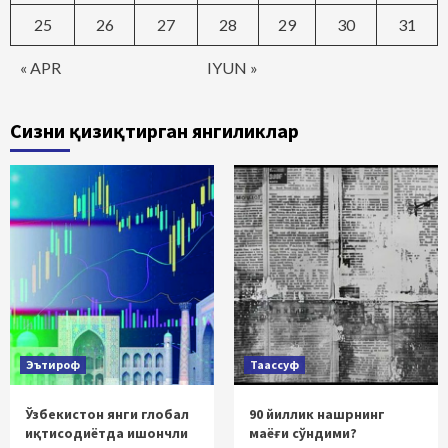
25
26
27
28
29
30
31
« APR
IYUN »
Сизни қизиқтирган янгиликлар
Эътироф
Таассуф
Ўзбекистон янги глобал
90 йиллик нашрнинг
иқтисодиётда ишончли
маёғи сўндими?