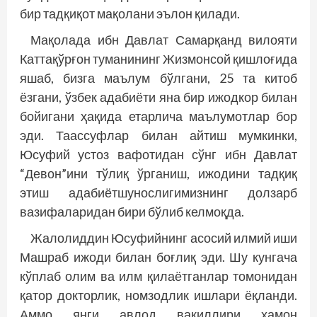
бир тадқиқот мақолани эълон қилади.
Мақолада ибн Давлат Самарқанд вилояти
Каттақўр­ғон туманининг Жизмонсой қишлоғида
яшаб, бизга маълум бўлгани, 25 та китоб
ёзгани, ўзбек адабиёти яна бир ижодкор билан
бойигани ҳақида етарлича маълумотлар бор
эди. Таассуфлар билан айтиш мумкинки,
Юсуфий устоз вафотидан сўнг ибн Давлат
“Девон”ини тўлиқ ўрганиш, ижодини тадқиқ
этиш адабиётшунослигимизнинг долзарб
вазифаларидан бири бўлиб келмоқда.
Жалолиддин Юсуфийнинг асосий илмий иши
Машраб ижоди билан боғлиқ эди. Шу кунгача
кўплаб олим ва илм қилаётганлар томонидан
қатор докторлик, номзодлик ишлари ёқланди.
Аммо янги авлод вакиллири ҳамон