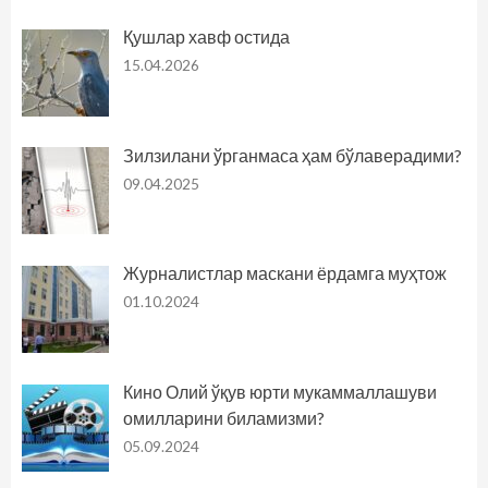
Қушлар хавф остида
15.04.2026
Зилзилани ўрганмаса ҳам бўлаверадими?
09.04.2025
Журналистлар маскани ёрдамга муҳтож
01.10.2024
Кино Олий ўқув юрти мукаммаллашуви
омилларини биламизми?
05.09.2024