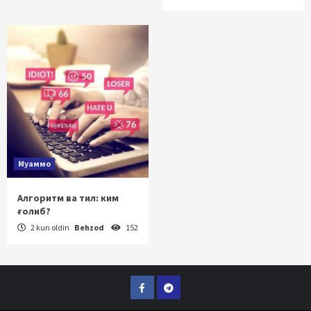
Муаммо
Алгоритм ва тил: ким
ғолиб?
2 kun oldin
Behzod
152
Facebook
Telegram