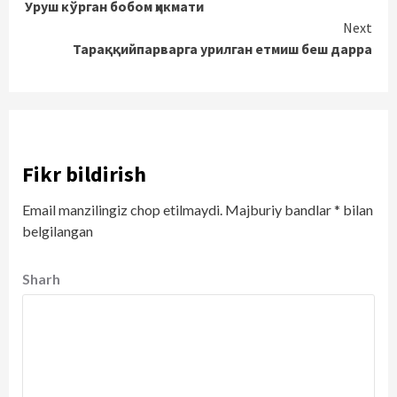
Уруш кўрган бобом ҳикмати
Reading
Next
Тараққийпарварга урилган етмиш беш дарра
Fikr bildirish
Email manzilingiz chop etilmaydi.
Majburiy bandlar
*
bilan
belgilangan
Sharh