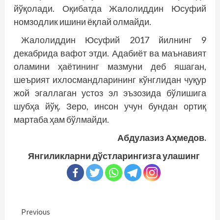
йўқолади. Оқибатда Жалолиддин Юсуфий
номзодлик ишини ёқлай олмайди.
Жалолиддин Юсуфий 2017 йилнинг 9
декабрида вафот этди. Адабиёт ва маънавият
оламини ҳаётининг мазмуни деб яшаган,
шеърият ихлосмандларининг кўнглидан чуқур
жой эгаллаган устоз эл эъзозида бўлишига
шубҳа йўқ. Зеро, инсон учун бундан ортиқ
мартаба ҳам бўлмайди.
Абдулазиз Аҳмедов.
Янгиликларни дўстларингизга улашинг
Continue
Previous