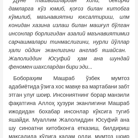
Дунё
ташвишлардан
холи
,
бекорчи
дамларга
кўз
юмиб
,
қоғоз
билан
китобга
кўмилиб
,
маънавиятни
юксалтириш
,
илм
конидан
хазина
излаш
билан
машғул
бўлган
инсонлар
борлигидан
азалий
маънавиятимиз
сарчашмалари
тинмаслигини
,
нурли
йўллар
ҳ
али
ойдин
эканлигини
англаб
яшайсан
.
Жалолиддин Юсуфий ҳам ана шундай
феномен шахслардан бири эди…
Бобораҳим Машраб ўзбек мумтоз
адабиётида ўзига хос мавқе ва мартабани забт
этган улуғ шоир. Инсониятнинг борар манзили
фақатгина Аллоҳ ҳузури эканлигини Машраб
ижодидан бохабар инсонлар кўксига тугиб
яшайди. Муаллим Жалолиддин Юсуфий ана
шу синоатни китобхонга етказиш, билдириш
мақсадида қўлига қалам олди, мумтоз шоир