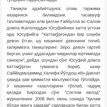
Таниқли адабиётшунос олим, таржима
назарияси билимдони, тасаввуф
таълимотидан илм қилган Ғайбулла ас-Салом
домла Жалолиддин Юсуфийнинг катта устози
эди. Юсуфийга: “Каттақўр­ғондан бир соҳиби
девон ўтган, шу кишининг девонини топиб,
халқимизга таништиринг. Зеро, девон тартиб
берган, унинг уддасидан чиққанлар юртимизда
саноқли”, дейди. Шундан сўнг Юсуфий домла
Каттақўрғон туманига бориб, шоир
Саййидмуҳаммад Халифа Йўлдош ибн Давлат
ҳақида ҳам қимматли маълумотлар тўплайди.
У кишининг ғазалларини тўплаб, тад­қиқ
қилади. Бироздан сўнг “Соғлом авлод”
журналининг 2008 йил, июнь сонида “Қалам
бўлди манга ҳамдам” сарлавҳаси билан катта