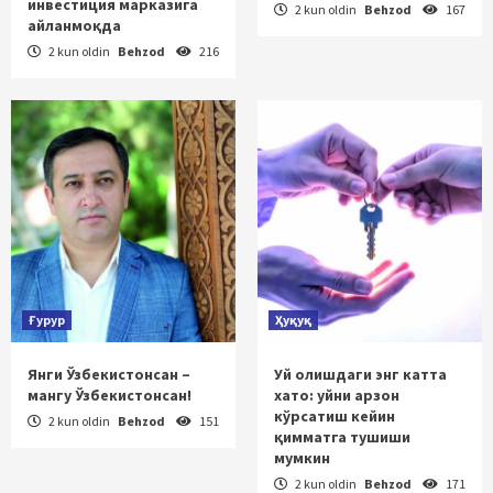
инвестиция марказига
2 kun oldin
Behzod
167
айланмоқда
2 kun oldin
Behzod
216
Ғурур
Ҳуқуқ
Янги Ўзбекистонсан –
Уй олишдаги энг катта
мангу Ўзбекистонсан!
хато: уйни арзон
кўрсатиш кейин
2 kun oldin
Behzod
151
қимматга тушиши
мумкин
2 kun oldin
Behzod
171