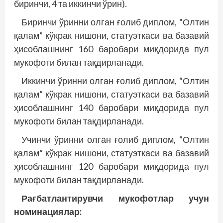
биринчи, 4 та иккинчи ўрин).
Биринчи ўринни олган ғолиб диплом, “Олтин
қалам” кўк­рак нишони, статуэткаси ва базавий
ҳисоблашнинг 160 баробари миқдорида пул
мукофоти билан тақдирланади.
Иккинчи ўринни олган ғолиб диплом, “Олтин
қалам” кўкрак нишони, статуэт­каси ва базавий
ҳисоблашнинг 140 баробари миқдорида пул
мукофоти билан тақдирланади.
Учинчи ўринни олган ғолиб диплом, “Олтин
қалам” кўкрак нишони, статуэткаси ва базавий
ҳисоблашнинг 120 баробари миқдорида пул
мукофоти билан тақдирланади.
Рағбатлантирувчи мукофотлар учун
номинациялар: