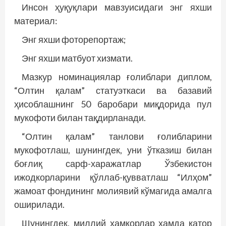
Инсон ҳуқуқлари мавзуисидаги энг яхши
материал:
Энг яхши фоторепортаж;
Энг яхши матбуот хизмати.
Мазкур номинациялар ғолиблари диплом,
“Олтин қалам” статуэткаси ва базавий
ҳисоблашнинг 50 баробари миқдорида пул
мукофоти билан тақдирланади.
“Олтин қалам” танлови ғолибларини
мукофотлаш, шунингдек, уни ўтказиш билан
боғлиқ сарф-харажатлар Ўзбекистон
ижодкорларини қўллаб-қувватлаш “Илҳом”
жамоат фондининг молиявий кўмагида амалга
оширилади.
Шунингдек, миллий ҳамкорлар ҳамда қатор