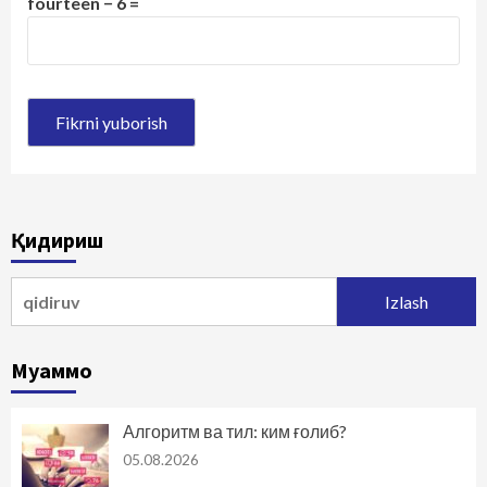
fourteen − 6 =
Қидириш
Qidirshish:
Муаммо
Алгоритм ва тил: ким ғолиб?
05.08.2026