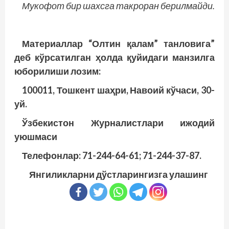
Мукофот бир шахсга такроран берилмайди.
Материаллар “Олтин қалам” танловига”
деб кўрсатилган ҳолда қуйидаги манзилга
юборилиши лозим:
100011, Тошкент шаҳри, Навоий кўчаси, 30-
уй.
Ўзбекистон Журналистлари ижодий
уюшмаси
Телефонлар: 71-244-64-61; 71-244-37-87.
Янгиликларни дўстларингизга улашинг