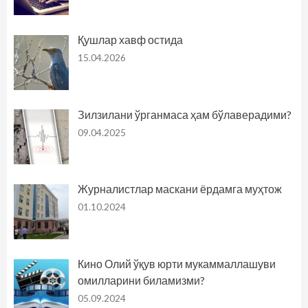
Қушлар хавф остида
15.04.2026
Зилзилани ўрганмаса ҳам бўлаверадими?
09.04.2025
Журналистлар маскани ёрдамга муҳтож
01.10.2024
Кино Олий ўқув юрти мукаммаллашуви
омилларини биламизми?
05.09.2024