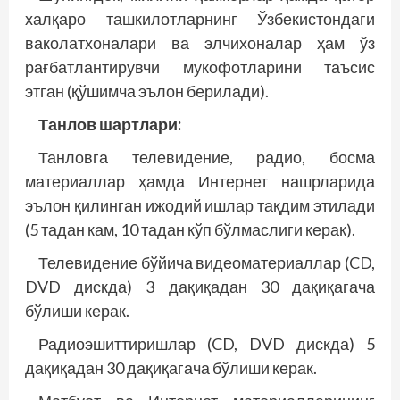
халқаро ташкилотларнинг Ўзбекис­тондаги
ваколатхоналари ва элчихоналар ҳам ўз
рағбатлантирувчи мукофотларини таъсис
этган (қўшимча эълон берилади).
Танлов шартлари:
Танловга телевидение, радио, босма
материаллар ҳамда Интернет нашрларида
эълон қилинган ижодий ишлар тақдим этилади
(5 тадан кам, 10 тадан кўп бўлмаслиги керак).
Телевидение бўйича видеоматериаллар (CD,
DVD дискда) 3 дақиқадан 30 дақиқагача
бўлиши керак.
Радиоэшиттиришлар (CD, DVD дискда) 5
дақиқадан 30 дақиқагача бўлиши керак.