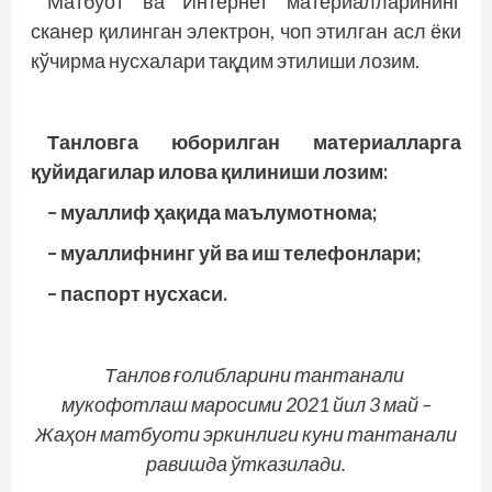
Матбуот ва Интернет материалларининг
сканер қилинган электрон, чоп этилган асл ёки
кўчирма нусхалари тақдим этилиши лозим.
Танловга юборилган материалларга
қуйидагилар илова қилиниши лозим:
– муаллиф ҳақида маълумотнома;
– муаллифнинг уй ва иш телефонлари;
– паспорт нусхаси.
Танлов ғолибларини тантанали
мукофотлаш маросими 2021 йил 3 май –
Жаҳон матбуоти эркинлиги куни тантанали
равишда ўтказилади.