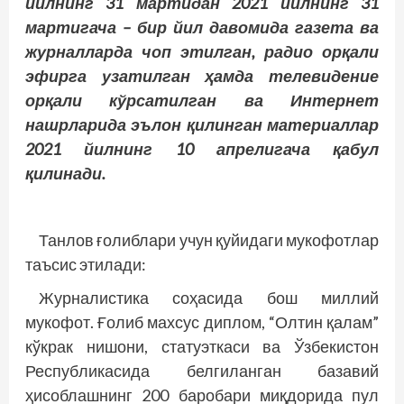
йилнинг 31 мартидан 2021 йилнинг 31
мартигача – бир йил давомида газета ва
журналларда чоп этилган, радио орқали
эфирга узатилган ҳамда телевидение
орқали кўрсатилган ва Интернет
нашрларида эълон қилинган материаллар
2021 йилнинг 10 апрелигача қабул
қилинади.
Танлов ғолиблари учун қуйидаги мукофотлар
таъсис этилади:
Журналистика соҳасида бош миллий
мукофот. Ғолиб махсус дип­лом, “Олтин қалам”
кўкрак нишони, статуэткаси ва Ўзбекистон
Респуб­ликасида белгиланган базавий
ҳисоблашнинг 200 баробари миқдорида пул