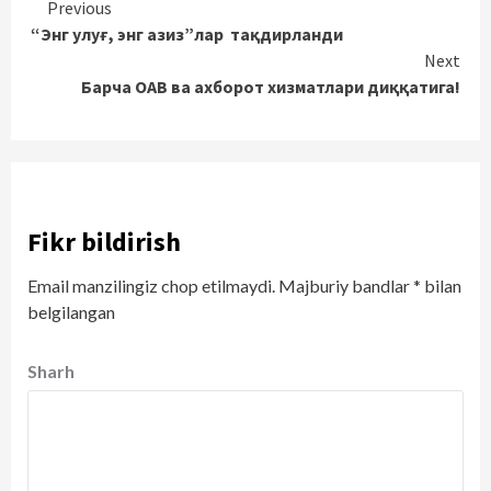
Continue
Previous
“Энг улуғ, энг азиз”лар тақдирланди
Reading
Next
Барча ОАВ ва ахборот хизматлари диққатига!
Fikr bildirish
Email manzilingiz chop etilmaydi.
Majburiy bandlar
*
bilan
belgilangan
Sharh