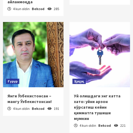
айланмоқда
4 kun oldin
Behzod
285
Ғурур
Ҳуқуқ
Янги Ўзбекистонсан –
Уй олишдаги энг катта
мангу Ўзбекистонсан!
хато: уйни арзон
кўрсатиш кейин
4 kun oldin
Behzod
191
қимматга тушиши
мумкин
4 kun oldin
Behzod
221