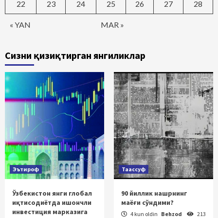
22
23
24
25
26
27
28
« YAN
MAR »
Сизни қизиқтирган янгиликлар
Эътироф
Таассуф
Ўзбекистон янги глобал
90 йиллик нашрнинг
иқтисодиётда ишончли
маёғи сўндими?
инвестиция марказига
4 kun oldin
Behzod
213