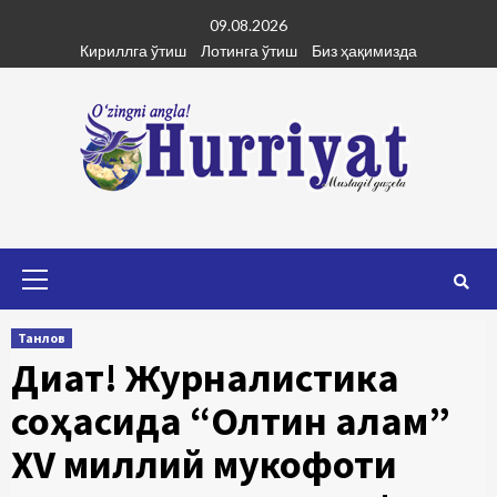
Skip
09.08.2026
to
Кириллга ўтиш
Лотинга ўтиш
Биз ҳақимизда
content
Primary
Menu
Танлов
Диққат! Журналистика
соҳасида “Олтин қалам”
ХV миллий мукофоти