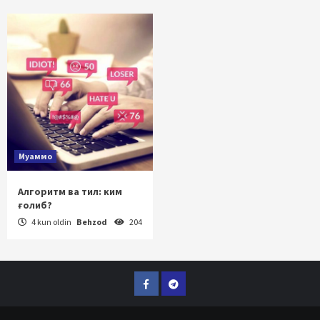
Муаммо
Алгоритм ва тил: ким
ғолиб?
4 kun oldin
Behzod
204
Facebook
Telegram