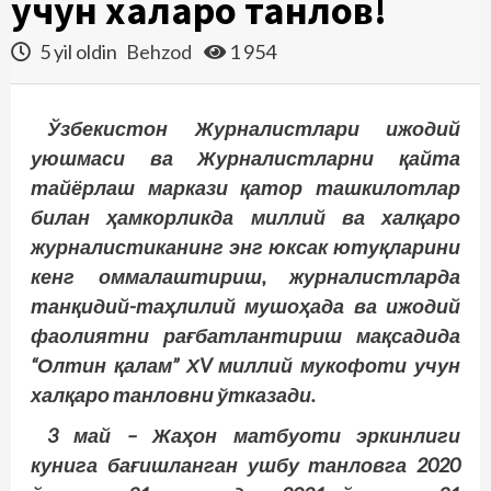
учун халқаро танлов!
5 yil oldin
Behzod
1 954
Ўзбекистон Журналистлари ижодий
уюшмаси ва Журналистларни қайта
тайёрлаш маркази қатор ташкилотлар
билан ҳамкорликда миллий ва халқаро
журналистиканинг энг юксак ютуқларини
кенг оммалаштириш, журналистларда
танқидий-таҳлилий мушоҳада ва ижодий
фаолиятни рағбатлантириш мақсадида
“Олтин қалам” ХV миллий мукофоти учун
халқаро танловни ўтказади.
3 май – Жаҳон матбуоти эркинлиги
кунига бағишланган ушбу танловга 2020