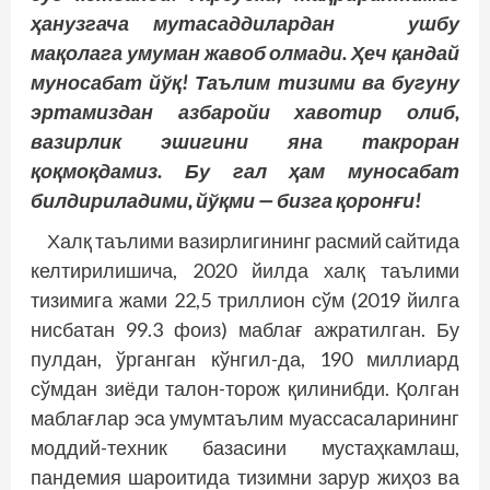
ҳанузгача мутасаддилардан ушбу
мақолага умуман жавоб олмади. Ҳеч қандай
муносабат йўқ! Таълим тизими ва бугуну
эртамиздан азбаройи хавотир олиб,
вазирлик эшигини яна такроран
қоқмоқдамиз. Бу гал ҳам муносабат
билдириладими, йўқми — бизга қоронғи!
Халқ таълими вазирлигининг расмий сайтида
келтирилишича, 2020 йилда халқ таълими
тизимига жами 22,5 триллион сўм (2019 йилга
нисбатан 99.3 фоиз) маблағ ажратилган. Бу
пулдан, ўрганган кўнгил-да, 190 миллиард
сўмдан зиёди талон-торож қилинибди. Қолган
маблағлар эса умумтаълим муассасаларининг
моддий-техник базасини мустаҳкамлаш,
пандемия шароитида тизимни зарур жиҳоз ва