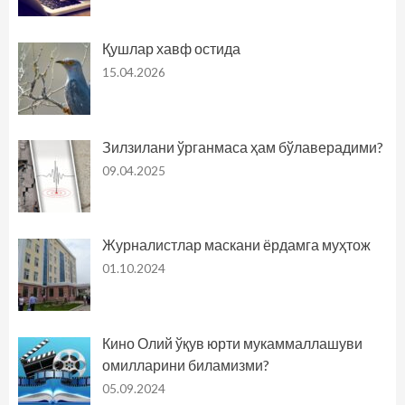
Қушлар хавф остида
15.04.2026
Зилзилани ўрганмаса ҳам бўлаверадими?
09.04.2025
Журналистлар маскани ёрдамга муҳтож
01.10.2024
Кино Олий ўқув юрти мукаммаллашуви
омилларини биламизми?
05.09.2024