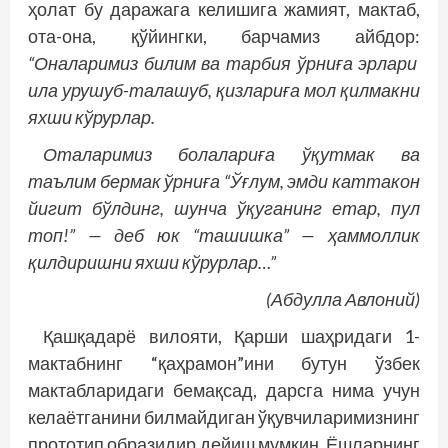
ҳолат бу даражага келишига жамият, мактаб,
ота-она, қўйингки, барчамиз айбдор:
“Оналаримиз билим ва тарбия ўрниға эрлари
ила урушуб-талашуб, қизлариға мол қилмакни
яхши кўрурлар.
Оталаримиз болалариға ўқутмак ва
таълим бермак ўрниға “Ўғлум, эмди каттакон
йигит бўлдинг, шунча ўқуганинг етар, пул
топ!” — деб юк “ташишка” — ҳаммоллик
қилдиришни яхши кўрурлар…”
(Абдулла Авлоний)
Қашқадарё вилояти, Қарши шаҳридаги 1-
мактабнинг “қаҳрамон”ини бутун ўзбек
мактабларидаги бемақсад, дарсга нима учун
келаётганини билмайдиган ўқувчиларимизнинг
прототип образидир дейиш мумкин. Ёшларнинг