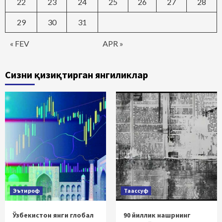
22
23
24
25
26
27
28
29
30
31
« FEV
APR »
Сизни қизиқтирган янгиликлар
Эътироф
Таассуф
Ўзбекистон янги глобал
90 йиллик нашрнинг