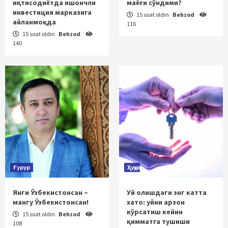
иқтисодиётда ишончли
маёғи сўндими?
инвестиция марказига
15 soat oldin
Behzod
айланмоқда
116
15 soat oldin
Behzod
140
Ғурур
Ҳуқуқ
Янги Ўзбекистонсан –
Уй олишдаги энг катта
мангу Ўзбекистонсан!
хато: уйни арзон
кўрсатиш кейин
15 soat oldin
Behzod
қимматга тушиши
108