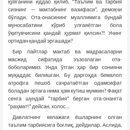
қўйганини иддао қилиб, “Таълим ва тарбия
сизнинг — мактабнинг вазифаси”, демоқчи
бўлади. Ота-онасининг муаллимига бундай
муносабатини кўриб улғаяётган бола
ўқитувчисини қандай ҳурмат қилсин?! Унинг
ортидан қандай эргашади?
Бир пайтлар мактаб ва мадраса­ларни
масжид сифатида эъзозлаган ота-
боболаримиз. Унда ўтган ҳар бир сонияни
муқаддас билишган. Бу даргоҳда бемалол
атрофга пешоб сачратаётган одамсифат
боладан эртага нима ҳам кутиш мумкин? Фақат
сенга шундай “тарбия” берган ота-онангга
“раҳмат!” дейсан, холос…
Давлатнинг келажаги ёшларнинг олган
таълим-тарбиясига боғлиқ, дей­дилар. Аслида,