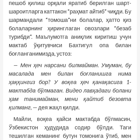
пешоб қилиш орқали яратиб берилган шарт-
шароитларга каттакон “раҳмат айтиб” чиқди. Бу
шармандали “томоша”ни болалар, ҳатто қиз
болаларнинг ҳиринглаган овозлари “безаб
турибди”. Маълумотга аниқлик киритиш учун
мактаб ўқитувчиси Бахтигул опа билан
боғланганимизда, устоз:
— Мен ҳеч нарсани билмайман. Умуман, бу
масалада мен билан боғланишга нима
ҳаққингиз бор? У воқеа ҳеч қанақасига 1-
мактабда бўлмаган. Видео лавҳадаги болани
ҳам танимайман, мени қайтиб безов­та
қилманг,
— дея жаҳл қилди.
Майли, воқеа қайси мактабда бўлмасин,
Ўзбекистон ҳудудида содир бўлди. Таги
тешилган кеманинг бутун томонига ўтиб, мен