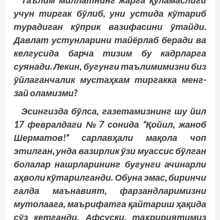
Таълим миллатнинг жарга қуламаслиги
учун тиргак бўлиб, уни устида кўтариб
турадиган кўп­рик вазифасини ўтайди.
Давлат устунларини тайёрлаб беради ва
келгусида барча тизим бу кадрларга
суянади. Лекин, бугунги таълимимизни биз
ўйлаганчалик мустаҳкам тиргакка менг­
зай оламизми?
Эсингизда бўлса, газетамизнинг шу йил
17 февралдаги №7 сонида “Қойил, жаноб
Шерматов!” сарлавҳали мақола чоп
этилган, унда вазирлик ўзи муассис бўлган
болалар нашрларининг бугунги ачинарли
аҳволи кўтарилганди.
Обуна эмас, биринчи
галда маънавият, фарзандларимизни
мутолаага, маърифатга қайтариш ҳақида
сўз кетганди. Афсуски, таҳририятимиз