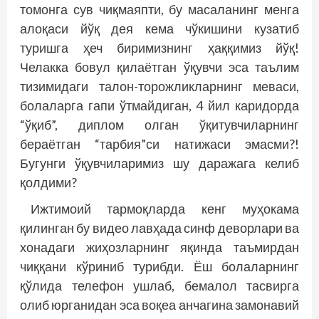
томонга сув чиқмаяпти, бу масаланинг менга
алоқаси йўқ дея кема чўкишини кузатиб
туришга ҳеч биримизнинг ҳаққимиз йўқ!
Челакка бовул қилаётган ўқувчи эса таълим
тизимидаги талон-торожлик­ларнинг меваси,
болаларга гапи ўтмайдиган, 4 йил каридорда
“ўқиб”, дип­лом олган ўқитувчиларнинг
бераётган “тарбия”си натижаси эмасми?!
Бугунги ўқувчиларимиз шу даражага келиб
қолдими?
Ижтимоий тармоқларда кенг муҳокама
қилинган бу видео лавҳада синф деворлари ва
хонадаги жиҳозларнинг яқинда таъмирдан
чиққани кўриниб турибди. Ёш болаларнинг
қўлида телефон ушлаб, бемалол тасвирга
олиб юрганидан эса воқеа анчагина замонавий