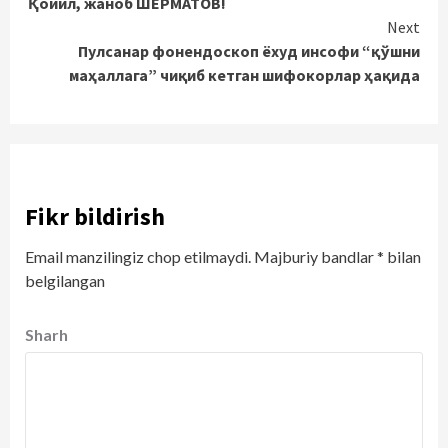
Қойил, жаноб ШЕРМАТОВ!
Reading
Next
Пулсанар фонендоскоп ёхуд инсофи “қўшни
маҳаллага” чиқиб кетган шифокорлар ҳақида
Fikr bildirish
Email manzilingiz chop etilmaydi.
Majburiy bandlar
*
bilan
belgilangan
Sharh