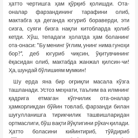
ҳатто чертишга ҳам қўрқиб қолишди. Ота-
оналар фарзандининг тарафини олиб,
мактабга ҳа деганда югуриб бораверди, эти
сизга, суяги бизга нақли китобларда қолиб
кетди. Хўш, тепадаги ҳолатда ҳам боланинг
ота-онаси: “Бу менинг ўғлим, унинг нима гуноҳи
бор?”, деб югуриб чиқсин, ўқитувчининг
ёқасидан олиб, мактабда жанжал қилсин-чи!
Ҳа, шундай бўлишиям мумкин!
Шу ерда яна бир оғриқли масала кўзга
ташланади. Устоз меҳнати, таълим ва илмнинг
қадрига етмаган кўпчилик ота-оналар
ҳамкорликдан бўйин товлаб, фарзанди билан
шуғулланишга тирикчилик ташвишларидан
ортмаслиги, бўш вақти йўқлигини рўкач қилади.
Ҳатто боласини кийинтириб, тўйдириб