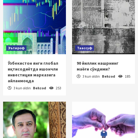
Эътироф
Таассуф
Ўзбекистон янги глобал
90 йиллик нашрнинг
иқтисодиётда ишончли
маёғи сўндими?
инвестиция марказига
3 kun oldin
Behzod
185
айланмоқда
3 kun oldin
Behzod
253