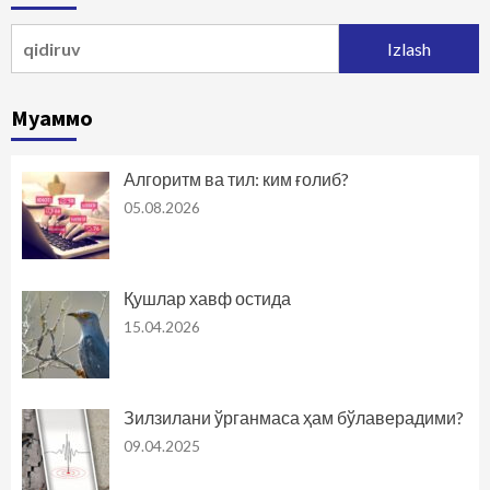
Qidirshish:
Муаммо
Алгоритм ва тил: ким ғолиб?
05.08.2026
Қушлар хавф остида
15.04.2026
Зилзилани ўрганмаса ҳам бўлаверадими?
09.04.2025