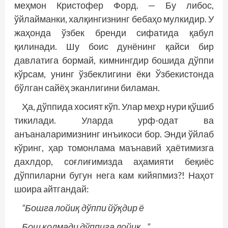
меҳмон Кристофер Форд. — Бу либос,
ўйлайманки, халқингизнинг бебаҳо мулкидир. У
жаҳонда ўзбек бренди сифатида қабул
қилинади. Шу боис дунёнинг қайси бир
давлатига бормай, кимнингдир бошида дўппи
кўрсам, унинг ўзбеклигини ёки Ўзбекистонда
бўлган сайёҳ эканлигини биламан.
Ҳа, дўппида хосият кўп. Улар меҳр нури қўшиб
тикилади. Уларда урф-одат ва
анъаналаримизнинг инъикоси бор. Энди ўйлаб
кўринг, ҳар томонлама маънавий ҳаётимизга
дахлдор, соғлиғимизда аҳамияти беқиёс
дўппиларни бугун нега кам кийяпмиз?! Наҳот
шоира aйтгандай:
“Бошга лойиқ дўппи йўқдир ё
Бош қолмади дўппига лойиқ…”