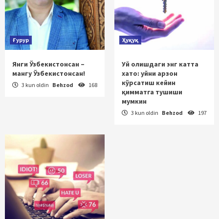
Ғурур
Ҳуқуқ
Янги Ўзбекистонсан –
Уй олишдаги энг катта
мангу Ўзбекистонсан!
хато: уйни арзон
кўрсатиш кейин
3 kun oldin
Behzod
168
қимматга тушиши
мумкин
3 kun oldin
Behzod
197