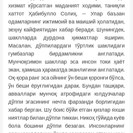
хизмат кўрсатган маданият ходими, таниқли
хаттот Ҳабибулло Солиҳ. — Улар баъзан
одамларнинг ижтимоий ва маиший ҳолатидан,
зеҳну кайфиятидан хабар беради. Шунингдек,
шаклларда дурдона ҳикматлар яширин.
Масалан, дўппилардаги тўртлик шаклидаги
гумбазлар бирдамликни англатади.
Мунчоқсимон шакллар эса инсон токи ҳаёт
экан, ҳамиша ҳаракатда эканлигини англатади.
Оқ-қора ранг эса ойнинг ўн беши қоронғи бўлса,
ўн беши ёруғлигидан дарак. Бундан ташқари,
авваллари мунчоқ атрофидаги юлдузчалар
дўппи эгасининг неч­та фарзанди борлигидан
хабар берган. Шу боис бўйи етган қизлар яхши
ниятлар билан дўппи тиккан. Никоҳ тўйида куёв
бола бошини дўппи безаган. Инсонларнинг