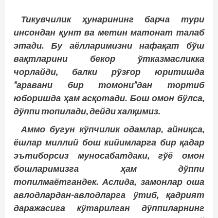
Тикувчилик ҳунарининг барча тури
инсондан қунт ва метин матонат талаб
этади. Бу аёлларимизни нафақат бўш
вақтларини бекор ўтказмасликка
чорлайди, балки рўзғор юритишда
“аравани бир томони”дан тортиб
юборишда ҳам асқотади. Бош омон бўлса,
дўппи топилади, дейди халқимиз.
Аммо бугун кўпчилик одамлар, айниқса,
ёшлар миллий бош кийимларга бир қадар
эътиборсиз муносабатдаки, гўё омон
бошларимизга ҳам дўппи
топилмаётгандек. Аслида, замонлар оша
авлодлардан-авлодларга ўтиб, қадрият
даражасига кўтарилган дўппиларнинг