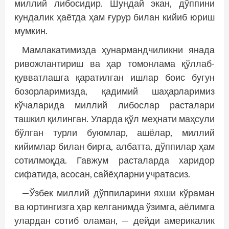
миллий либосидир. Шундай экан, дўппини
кундалик ҳаётда ҳам ғурур билан кийиб юриш
мумкин.
Мамлакатимизда ҳунармандчиликни янада
ривожлантириш ва ҳар томонлама қўллаб-
қувватлашга қаратилган ишлар боис бугун
бозорларимизда, қадимий шаҳарларимиз
кўчаларида миллий либослар расталари
ташкил қилинган. Уларда қўл меҳнати маҳсули
бўлган турли буюмлар, ашёлар, миллий
кийимлар билан бирга, албатта, дўппилар ҳам
сотилмоқда. Гавжум расталарда харидор
сифатида, асосан, сайёҳларни учратасиз.
—Ўзбек миллий дўппиларини яхши кўраман
ва юртингизга ҳар келганимда ўзимга, аёлимга
улардан сотиб оламан, — дейди америкалик