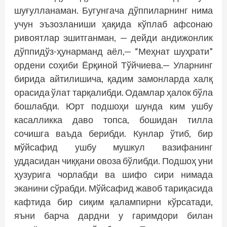
шуғулланаман. Бугунгача дўппиларнинг нима
учун эъзозланиши ҳақида кўплаб афсонаю
ривоятлар эшитганман, — дейди андижонлик
дўппидўз-ҳунарманд аёл,— “Меҳнат шуҳрати”
ордени соҳиби Ёрқиной Тўйчиева.— Уларнинг
бирида айтилишича, қадим замонларда халқ
орасида ўлат тарқалибди. Одамлар ҳалок бўла
бошлабди. Юрт подшоҳи шунда ким ушбу
касалликка даво топса, бошидан тилла
сочишга ваъда берибди. Кунлар ўтиб, бир
мўйсафид ушбу мушкул вазифанинг
уддасидан чиққани овоза бўлибди. Подшоҳ уни
ҳузурига чорлабди ва шифо сири нимада
эканини сўрабди. Мўйсафид жавоб тариқасида
кафтида бир сиқим қалампирни кўрсатади,
яъни барча дардни у гаримдори билан