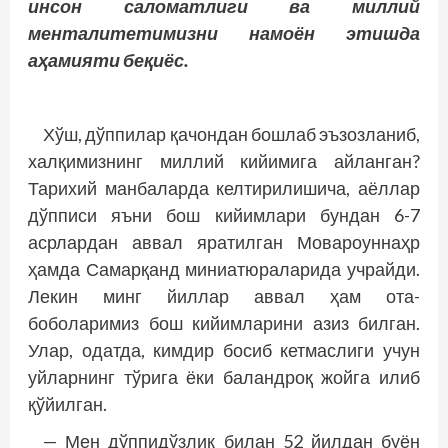
инсон саломатлиги ва миллий
менталитетимизни намоён этишда
аҳамияти беқиёс.
Хўш, дўппилар қачондан бошлаб эъзозланиб,
халқимизнинг миллий кийимига айланган?
Тарихий манбаларда келтирилишича, аёллар
дўпписи яъни бош кийимлари бундан 6-7
асрлардан аввал яратилган Мовароуннаҳр
ҳамда Самарқанд миниатюраларида учрайди.
Лекин минг йиллар аввал ҳам ота-
боболаримиз бош кийимларини азиз билган.
Улар, одатда, кимдир босиб кетмаслиги учун
уйларнинг тўрига ёки баландроқ жойга илиб
қўйилган.
— Мен дўппидўзлик билан 52 йилдан буён