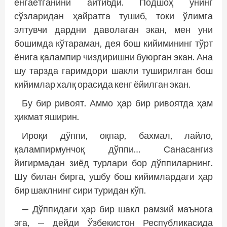
енгаётганини айтибди. Подшоҳ унинг
сўзларидан ҳайратга тушиб, токи ўлимга
элтувчи дардни даволаган экан, мен уни
бошимда кўтараман, дея бош кийимининг тўрт
ёнига қалампир чиздиришни буюрган экан. Ана
шу тарзда гаримдори шакли туширилган бош
кийимлар халқ орасида кенг ёйилган экан.
Бу бир ривоят. Аммо ҳар бир ривоятда ҳам
ҳикмат яширин.
Ироқи дўппи, оқпар, бахмал, лайло,
қалампирмунчоқ дўппи… Санасангиз
йигирмадан зиёд турлари бор дўппиларнинг.
Шу билан бирга, ушбу бош кийимлардаги ҳар
бир шаклнинг сири туридан кўп.
— Дўппидаги ҳар бир шакл рамзий маънога
эга, — дейди Ўзбекистон Респуб­ликасида