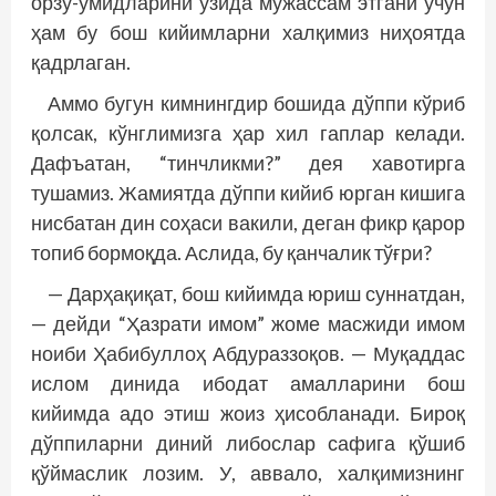
орзу-умидларини ўзида мужассам этгани учун
ҳам бу бош кийимларни халқимиз ниҳоятда
қадрлаган.
Аммо бугун кимнингдир бошида дўппи кўриб
қолсак, кўнглимизга ҳар хил гап­лар келади.
Дафъатан, “тинчликми?” дея хавотирга
тушамиз. Жамиятда дўппи кийиб юрган кишига
нисбатан дин соҳаси вакили, деган фикр қарор
топиб бормоқда. Аслида, бу қанчалик тўғри?
— Дарҳақиқат, бош кийимда юриш суннатдан,
— дейди “Ҳазрати имом” жоме масжиди имом
ноиби Ҳабибуллоҳ Абдураззоқов. — Муқаддас
ислом динида ибодат амалларини бош
кийимда адо этиш жоиз ҳисобланади. Бироқ
дўппиларни диний либослар сафига қўшиб
қўймаслик лозим. У, аввало, халқимизнинг