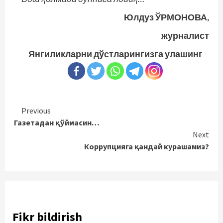
Юлдуз ЎРМОНОВА,
журналист
Янгиликларни дўстларингизга улашинг
Continue
Previous
Газетадан қўймасин…
Reading
Next
Коррупцияга қандай курашамиз?
Fikr bildirish