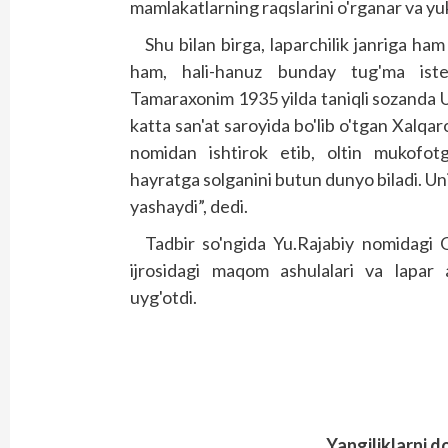
mamlakatlarning raqslarini o'rganar va yuk
Shu bilan birga, laparchilik janriga h
ham, hali-hanuz bunday tug'ma iste'
Tamaraxonim 1935 yilda taniqli sozanda 
katta san'at saroyida bo'lib o'tgan Xalqaro
nomidan ishtirok etib, oltin mukofotg
hayratga solganini butun dunyo biladi. Un
yashaydi”, dedi.
Tadbir so'ngida Yu.Rajabiy nomidagi O'
ijrosidagi maqom ashulalari va lapar ay
uyg'otdi.
Yangiliklarni d