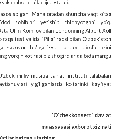
sak mahorat bilan ijro etardi.
am asos solgan. Mana oradan shuncha vaqt o'tsa
dod sohiblari yetishib chiqayotgani yo'q.
Usta Olim Komilov bilan Londonning Albert Xoll
 raqs festivalida “Pilla” raqsi bilan O'zbekiston
a sazovor bo'lgani-yu London qirolichasini
ing yorqin xotirasi biz shogirdlar qalbida mangu
zbek milliy musiqa san'ati instituti talabalari
tishuvlari yig'ilganlarda ko'tarinki kayfiyat
“O'zbekkonsert” davlat
muassasasi axborot xizmati
o'stlaringizga ulashing