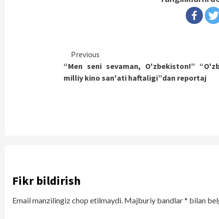
Continue
Previous
“Men seni sevaman, O'zbekiston!” “O'z
Reading
milliy kino san'ati haftaligi”dan reportaj
Fikr bildirish
Email manzilingiz chop etilmaydi.
Majburiy bandlar
*
bilan bel