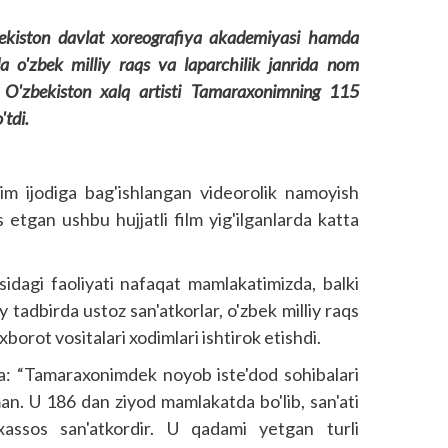
ekiston davlat xoreografiya akademiyasi hamda
 o'zbek milliy raqs va laparchilik janrida nom
, O'zbekis­ton xalq artisti Tamaraxonimning 115
'tdi.
im ijodiga bag'ishlangan videorolik namoyish
s etgan ushbu hujjatli film yig'ilganlarda katta
idagi faoliyati nafaqat mamlakatimizda, balki
tadbirda ustoz san'atkorlar, o'zbek milliy raqs
xborot vositalari xodimlari ishtirok etishdi.
va: “Tamaraxonimdek noyob iste'dod sohibalari
an. U 186 dan ziyod mamlakatda bo'lib, san'ati
assos san'atkordir. U qadami yetgan turli