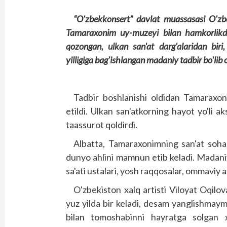
“O'zbekkonsert” davlat muassasasi O'zb
Tamaraxonim uy-muzeyi bilan hamkorlikda
qozongan, ulkan san'at darg'alaridan biri
yilligiga bag'ishlangan madaniy tadbir bo'lib o
Tadbir boshlanishi oldidan Tamaraxon
etildi. Ulkan san'atkorning hayot yo'li ak
taassurot qoldirdi.
Albatta, Tamaraxonimning san'at sohas
dunyo ahlini mamnun etib keladi. Madaniy 
sa'ati ustalari, yosh raqqosalar, ommaviy a
O'zbekiston xalq artisti Viloyat Oqilo
yuz yilda bir keladi, desam yanglishmaym
bilan tomoshabinni hayratga solgan x