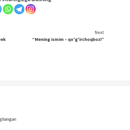
Next
bek
“Mening ismim – qo'g'irchoqboz!”
gilangan