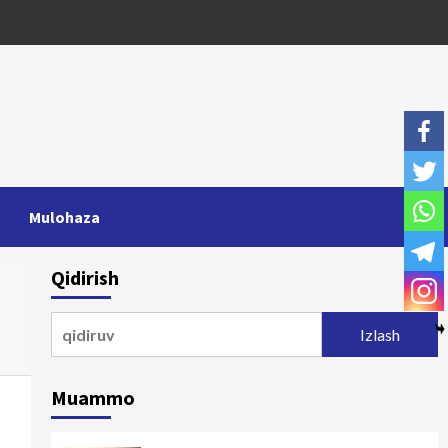
Mulohaza
Qidirish
Qidirshish:
Muammo