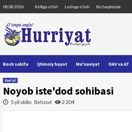
Skip
08.08.2026
Kirillga o'tish
Lotinga o'tish
Biz haqimizda
to
content
Bosh sahifa
Ijtimoiy hayot
Ma'naviyat
OAV va AT
San'at
Noyob iste'dod sohibasi
5 yil oldin
Behzod
2 204