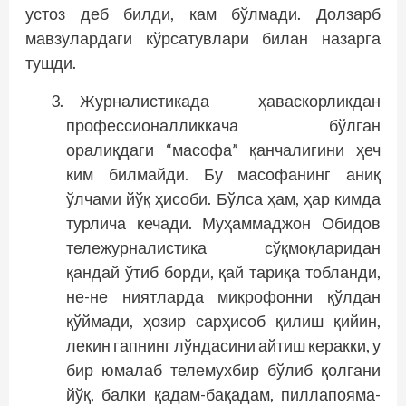
устоз деб билди, кам бўлмади. Долзарб
мавзулардаги кўрсатувлари билан назарга
тушди.
Журналистикада ҳаваскорликдан
профессионалликкача бўлган
оралиқдаги “масофа” қанчалигини ҳеч
ким билмайди. Бу масофанинг аниқ
ўлчами йўқ ҳисоби. Бўлса ҳам, ҳар кимда
турлича кечади. Муҳаммаджон Обидов
тележурналистика сўқмоқларидан
қандай ўтиб борди, қай тариқа тобланди,
не-не ниятларда микрофонни қўлдан
қўймади, ҳозир сарҳисоб қилиш қийин,
лекин гапнинг лўндасини айтиш керакки, у
бир юмалаб телемухбир бўлиб қолгани
йўқ, балки қадам-бақадам, пиллапояма-