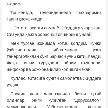
кетдим.
Тошкентда, телевидениеда раҳбаримиз
гапни қисқа қилди:
– Эртага, охирги самолёт Жиддага учар экан.
Сиз унда ҳажга борасиз. Топшириқ шундай.
Мен турган жойимда қотиб қолдим. Чунки
ўзбе­кистонлик зиёратчилар узоқ
тайёргарликдан сўнг барчаси учиб кетишганди.
Фақат ишчи гуруҳнинг айрим аъзолари,
шифокор ва божхоначилар қолишган экан.
Хуллас, эртасига сўнгги самолётда Жиддага
учдик.
Саудия ҳаво дарвозасида бизни кутиб
олдилар. Янги қурилган “Доруссалом”
меҳмонхонаси Ўзбе­кистондан келган