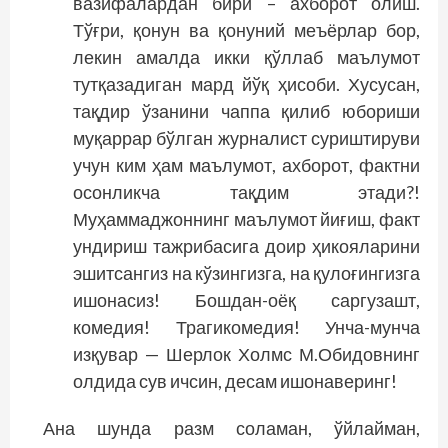
вазифалардан бири – ахборот олиш.
Тўғри, қонун ва қонуний меъёрлар бор,
лекин амалда икки қўллаб маълумот
тутқазадиган мард йўқ ҳисоби. Хусусан,
тақдир ўзанини чаппа қилиб юбориши
муқаррар бўлган журналист суриштируви
учун ким ҳам маълумот, ахборот, фактни
осонликча тақдим этади?!
Муҳаммаджоннинг маълумот йиғиш, факт
ундириш тажрибасига доир ҳикояларини
эшитсангиз на кўзингизга, на қулоғингизга
ишонасиз! Бошдан-оёқ саргузашт,
комедия! Трагикомедия! Унча-мунча
изқувар — Шерлок Холмс М.Обидовнинг
олдида сув ичсин, десам ишонаверинг!
Ана шунда разм соламан, ўйлайман,