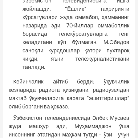
Ўзбекистон телевидениесига ишга
жойлашди. “Ёшлик” таҳририяти
кўрсатувлари жуда оммабоп, ҳамманинг
назарида эди. 70-йиллар оммабоплик
борасида телекўрсатувларга тенг
келадигани кўп бўлмаган. М.Оби­дов
саноқли курсдошлар қатори пухтароқ
чиқди, яъни тележурналистикани
танлади.
Кейинчалик айтиб берди: ўқувчилик
кезларида радиога қизиққани, радиоузелдан
мактаб ўқувчиларига қарата “эшиттиришлар”
олиб боргани ва ҳоказо.
Ўзбекистон телевидениесида Элбек Мусаев
жуда машҳур эди, Муҳаммаджон ўша
инсоннинг этагидан маҳкам тутди – ўзи учун