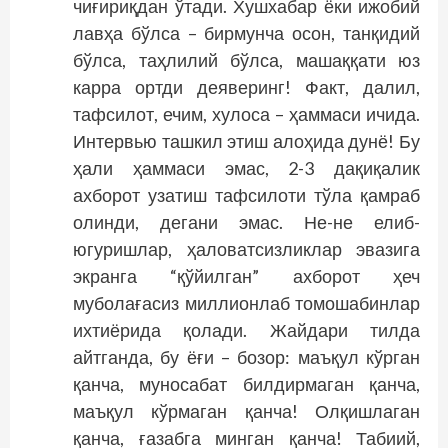
чиғириқдан ўтади. Хушхабар ёки ижобий
лавҳа бўлса – бирмунча осон, танқидий
бўлса, таҳлилий бўлса, машаққати юз
карра ортди деяверинг! Факт, далил,
тафсилот, ечим, хулоса – ҳаммаси ичида.
Интервью ташкил этиш алоҳида дунё! Бу
ҳали ҳаммаси эмас, 2-3 дақиқалик
ахборот узатиш тафсилоти тўла қамраб
олинди, дегани эмас. Не-не елиб-
югуришлар, ҳаловатсизликлар эвазига
экранга “қўйилган” ахборот ҳеч
муболағасиз миллионлаб томошабинлар
ихтиёрида қолади. Жайдари тилда
айтганда, бу ёғи – бозор: маъқул кўрган
қанча, муносабат билдирмаган қанча,
маъқул кўрмаган қанча! Олқишлаган
қанча, ғазабга минган қанча! Табиий,