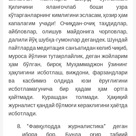
Қиличини яланғочлаб боши узра
кўтарганларнинг кимлигини эсласам, ҳозир ҳам
капалагим учади! Очиқдан-очиқ таҳдидлар,
айбловлар, олишув майдонига чорловлар,
далили йўқ шубҳа-гумонлар дегандек. Шундай
пайтларда медитация санъатидан келиб чиқиб,
муроса йўлини тутақолайлик, деган жойларим
ҳам бўлган, бироқ Муҳаммаджон ўзининг
ҳақлигини исботлаш, виж
дони, фарзандлари
ва касбимиз олдида юзи ёруғлигини
исботламагунича бир қадам ҳам ортга
қайтмади. Курашдан толмади. Ҳақиқий
журналист қандай бўлмоғи кераклигини ҳаётда
исботлади.
“Фавқулодда журналистика” деган
ибора бор. Бунда оғир табиий