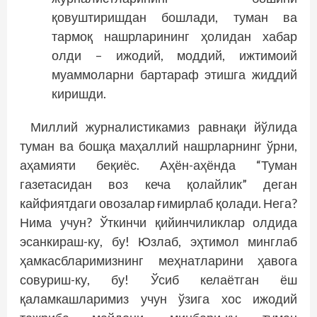
қовуштиришдан бошлади, туман ва
тармоқ нашрларининг ҳолидан хабар
олди – ижодий, моддий, ижтимоий
муаммоларни бартараф этишга жиддий
киришди.
Миллий журналистикамиз равнақи йўлида
туман ва бошқа маҳаллий нашрларнинг ўрни,
аҳамияти беқиёс. Аҳён-аҳёнда “Туман
газетасидан воз кеча қолайлик” деган
кайфиятдаги овозалар ғимирлаб қолади. Нега?
Нима учун? Ўткинчи қийинчиликлар олдида
эсанкираш-ку, бу! Юзлаб, эҳтимол минглаб
ҳамкасбларимизнинг меҳнатларини ҳавога
совуриш-ку, бу! Ўсиб келаётган ёш
қаламкашларимиз учун ўзига хос ижодий