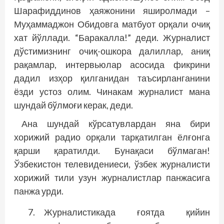
Шарафиддинов ҳаяжонини яширолмади –
Муҳаммаджон Обидовга матбуот орқали очиқ
хат йўллади. “Баракалла!” деди. Журналист
дўстимизнинг очиқ-ошкора далиллар, аниқ
рақамлар, интервьюлар асосида фикрини
дадил изҳор қилганидан таъсирланганини
ёзди устоз олим. Чинакам журналист мана
шундай бўлмоғи керак, деди.
Ана шундай кўрсатувлардан яна бири
хорижий радио орқали тарқатилган ёлғонга
қарши қаратилди. Бунақаси бўлмаган!
Ўзбекистон телевидениеси, ўзбек журналисти
хорижий тили узун журналистлар панжасига
панжа урди.
Журналистикада ғоятда қийин