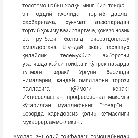
телетомошабин халқи минг бир тоифа –
энг оддий аҳолидан тортиб давлат
раҳбаригача, ҳукумат аъзоларидан
тортиб ҳокиму вазирларгача, ҳоказо нозик
ва рутбаси баланд сиёсатдонлару
амалдоргача. Шундай экан, тасаввур
қилайлик: телемухбир ахборотни
узатишда қайси тоифани кўпроқ назарда
тутмоғи керак? Урғуни беришда
нималарни, қандай омилларни торози
палласига қўймоғи керак?
Ихтисослашган, профессионал мақомга
кўтарилган муаллифнинг “товар”и
бозорда харидорсиз қолиб кетмаслиги
муқаррар, аммо-лекин…
Хуллас, энг олий тоифадаги томошабинлар