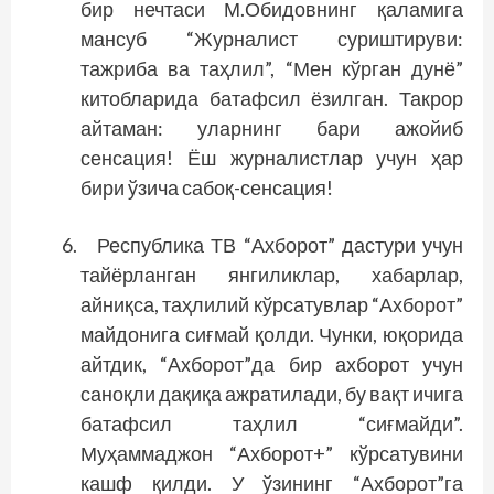
бир нечтаси М.Обидовнинг қаламига
мансуб “Журналист суриштируви:
тажриба ва таҳлил”, “Мен кўрган дунё”
китобларида батафсил ёзилган. Такрор
айтаман: уларнинг бари ажойиб
сенсация! Ёш журналистлар учун ҳар
бири ўзича сабоқ-сенсация!
Республика ТВ “Ахборот” дастури учун
тайёрланган янгиликлар, хабарлар,
айниқса, таҳлилий кўрсатувлар “Ахборот”
майдонига сиғмай қолди. Чунки, юқорида
айтдик, “Ахборот”да бир ахборот учун
саноқли дақиқа ажратилади, бу вақт ичига
батафсил таҳлил “сиғмайди”.
Муҳаммаджон “Ахборот+” кўрсатувини
кашф қилди. У ўзининг “Ахборот”га