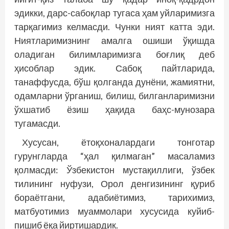
эдикки, дарс-сабоқлар тугаса ҳам уйларимизга
тарқагимиз келмасди. Чунки ният катта эди.
Ниятларимизнинг амалга ошиши ўқишда
оладиган билимларимизга боғлиқ деб
ҳисоблар эдик. Сабоқ пайтларида,
танаффусда, бўш қолганда дунёни, жамиятни,
одамларни ўрганиш, билиш, билганларимизни
ўхшатиб ёзиш ҳақида баҳс-мунозара
тугамасди.
Хусусан, ётоқхоналардаги тонготар
гурунгларда “ҳал қилмаган” масаламиз
қолмасди: Ўзбекистон мустақиллиги, ўзбек
тилининг нуфузи, Орол денгизининг қуриб
бораётгани, адабиётимиз, тарихимиз,
матбуотимиз муаммолари хусусида куйиб-
пишиб ёқа йиртишардик.