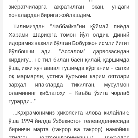
зиёратчиларга ажратилган экан, ундаги
хоналардан бирига жойлашдим.
Тилимиздан “Лаббайка”ни қўймай пиёда
Харами Шарифга томон йўл олдик. Диний
идорамиз вакили бўлган Бобуржон исмли йигит
йўлбошчи эди. “Ассалом” дарвозасидан
кирдигу… не тил билан баён қилай, қаршимда
ўша, икки кун аввал тушимда кўрганим – сатҳи
оқ мармарли, устига Қуръони карим оятлари
зарҳал ипакларда тикилган, мусулмон
оламининг қиблагоҳи – Каъба ўзига чорлаб
турарди…”
…Қаҳрамонимиз ҳикоясига илова қилайлик:
ўша 1994 йилда Ўзбекистон телевидениесида
биринчи марта (такрор ва такрор) намойиш
этилган юртдош­ларимизнинг муқаддас