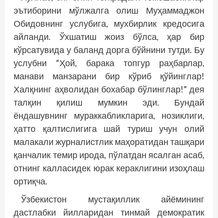
эътиборини мўлжалга олиш Муҳаммаджон
Обидовнинг услубига, мухбирлик кредосига
айланди. Ўхшатиш жоиз бўлса, ҳар бир
кўрсатувида у баланд дорга бўйнини тутди. Бу
услубни “Ҳой, барака топгур раҳбарлар,
манави манзарани бир кўриб қўйинглар!
Халқнинг аҳволидан бохабар бўлинглар!” дея
талқин қилиш мумкин эди. Бундай
ёндашувнинг мурак­кабликларига, нозиклиги,
ҳатто қалтислигига шай туриш учун олий
малакали журналистлик маҳоратидан ташқари
қанчалик темир ирода, пўлатдан ясалган асаб,
отнинг калласидек юрак кераклигини изоҳлаш
ортиқча.
Ўзбекистон мустақиллик айёмининг
дастлабки йилларидан тинмай демократик