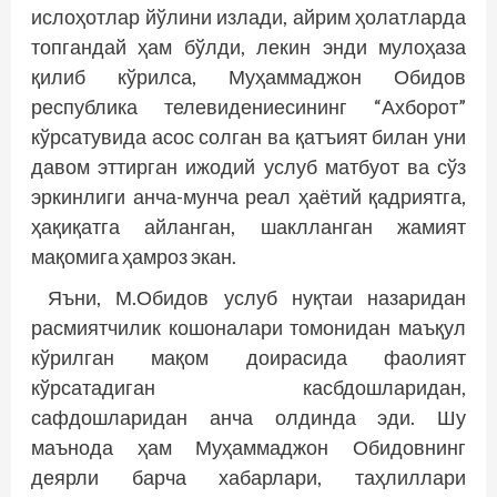
ислоҳотлар йўлини излади, айрим ҳолатларда
топгандай ҳам бўлди, лекин энди мулоҳаза
қилиб кўрилса, Муҳаммаджон Обидов
республика телевидениесининг “Ахборот”
кўрсатувида асос солган ва қатъият билан уни
давом эттирган ижодий услуб матбуот ва сўз
эркинлиги анча-мунча реал ҳаётий қадриятга,
ҳақиқатга айланган, шаклланган жамият
мақомига ҳамроз экан.
Яъни, М.Обидов услуб нуқтаи назаридан
расмиятчилик кошоналари томонидан маъқул
кўрилган мақом доирасида фаолият
кўрсатадиган касбдошларидан,
сафдошларидан анча олдинда эди. Шу
маънода ҳам Муҳаммаджон Обидовнинг
деярли барча хабарлари, таҳлиллари