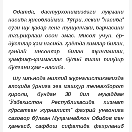
Одатда, дастурхонимиздаги луқмани
насиба ҳисоблаймиз. Тўғри, лекин “насиба”
сўзи шу қадар кенг тушунчаки, барчасини
таърифлаш осон эмас. Мисол учун, ёр-
дўстлар ҳам насиба. Ҳаётда кимлар билан,
қандай инсонлар билан яқинлашиш,
ҳамфикр-ҳаммаслак бўлиб яшаш тақдир
бўлгани ҳам – насиба.
Шу маънода миллий журналистикамизда
алоҳида ўрнига эга машҳур телеахборот
қироли, бундан 30 йил муқаддам
“Ўзбекистон Республикасида хизмат
кўрсатган журналист” фахрий унвонига
сазовор бўлган Муҳаммаджон Обидов мен
ҳамкасб, сафдош сифатида фахрланиб