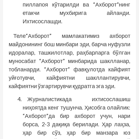
пиллапоя кўтарилди ва “Ахборот”нинг
етакчи мухбирига айланди.
Ихтисослашди.
Теле“Ахборот” мамлакатимиз ахборот
майдонининг бош минбари эди, барча нуфузли
идоралар, ташкилотлар, раҳбарларга бўлган
муносабат “Ахборот” минбарида шаклланар,
тобланарди. “Ахборот” фавқулотда кайфият
уйғотувчи, кайфиятни шакл­лантирувчи,
кайфиятни ўзгартирувчи қудратга эга эди.
Журналистикада ихтисослашиш
ниҳоятда кенг тушунча. Ҳисобга олайлик:
“Ахборот”да бир ахборот учун, нари
борса, 2-3 дақиқа берилади. Ҳар лаҳза,
ҳар бир сўз, ҳар бир манзара юз