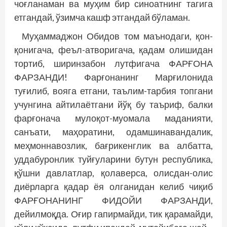
чоғланаман ва муҳим бир синоатнинг тагига
етгандай, ўзимча кашф этгандай бўламан.
Муҳаммаджон Обидов том маънодаги, қон-
қонигача, феъл-атворигача, қадам олишидан
тортиб, ширинзабон лутфигача ФАРҒОНА
ФАРЗАНДИ! Фарғонанинг Марғилонида
туғилиб, вояга етгани, таълим-тарбия топгани
учунгина айтилаётгани йўқ бу таъриф, балки
фарғонача мулоқот-муомала маданияти,
санъати, маҳоратини, одамшинавандалик,
меҳмоннавозлик, бағрикенглик ва албатта,
уддабуронлик туйғуларини бутун республика,
қўшни давлатлар, қолаверса, олисдан-олис
диёрларга қадар ёя олганидан келиб чиқиб
ФАРҒОНАНИНГ ФИДОЙИ ФАРЗАНДИ,
дейилмоқда. Оғир гапирмайди, тик қарамайди,