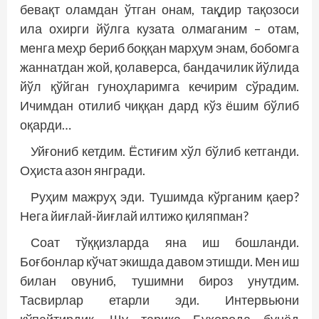
бевақт оламдан ўтган онам, тақдир тақозоси
ила охирги йўлга кузата олмаганим – отам,
менга меҳр бериб боққан марҳум энам, бобомга
жаннатдан жой, қолаверса, бандачилик йўлида
йўл қўйган гуноҳларимга кечирим сўрадим.
Ичимдан отилиб чиққан дард кўз ёшим бўлиб
оқарди…
Уйғониб кетдим. Ёстиғим хўл бўлиб кетганди.
Оҳиста азон янгради.
Руҳим мажруҳ эди. Тушимда кўрганим қаер?
Нега йиғлай-йиғлай илтижо қиляпман?
Соат тўққизларда яна иш бошланди.
Боғбонлар кўчат экишда давом этишди. Мен иш
билан овуниб, тушимни бироз унутдим.
Тасвирлар етарли эди. Интервьюни