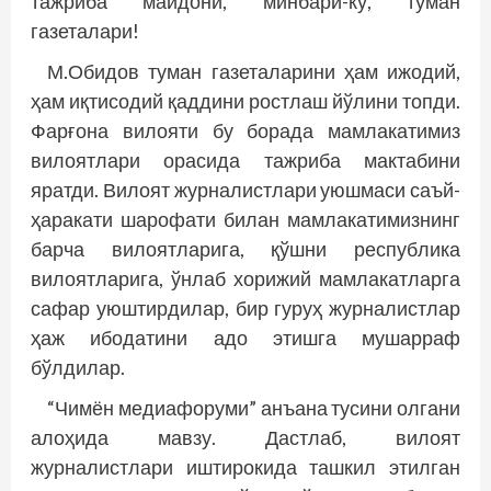
тажриба майдони, минбари-ку, туман
газеталари!
М.Обидов туман газеталарини ҳам ижодий,
ҳам иқтисодий қаддини ростлаш йўлини топди.
Фарғона вилояти бу борада мамлакатимиз
вилоятлари орасида тажриба мактабини
яратди. Вилоят журналистлари уюшмаси саъй-
ҳаракати шарофати билан мамлакатимизнинг
барча вилоятларига, қўшни респуб­лика
вилоятларига, ўнлаб хорижий мамлакатларга
сафар уюштирдилар, бир гуруҳ журналистлар
ҳаж ибодатини адо этишга мушарраф
бўлдилар.
“Чимён медиафоруми” анъана тусини олгани
алоҳида мавзу. Дастлаб, вилоят
журналистлари иштирокида ташкил этилган