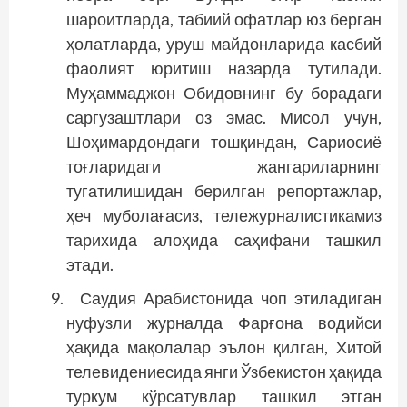
шароитларда, табиий офатлар юз берган
ҳолатларда, уруш майдонларида касбий
фаолият юритиш назарда тутилади.
Муҳаммаджон Обидовнинг бу борадаги
саргузаштлари оз эмас. Мисол учун,
Шоҳимардондаги тошқиндан, Сариосиё
тоғларидаги жангариларнинг
тугатилишидан берилган репортажлар,
ҳеч муболағасиз, тележурналистикамиз
тарихида алоҳида саҳифани ташкил
этади.
Саудия Арабистонида чоп этиладиган
нуфузли журналда Фарғона водийси
ҳақида мақолалар эълон қилган, Хитой
телевидениесида янги Ўзбекистон ҳақида
туркум кўрсатувлар ташкил этган