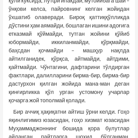
қўли кўксида, лутфи ипакдай, мутойибага шай –
ўнқови келса, пайровнинг келган жойидан
ўхшатиб олаверади. Бироқ қаттиққўлликда
дўстини ҳам аямайди, бошлаган ишини адоғига
етказмай қўймайди, тутган жойини қўйиб
юбормайди, иккиланмайди, қўрқмайди,
баҳсдан қочмайди – машҳур нақлда
айтилганидек, қўрқса, айтмайди, айтдими,
қайтмайди. Чўнтагини, дафтарини тўлдирган
фактлари, далилларини бирма-бир, бирма-бир
дастурхон қилган жо­йида мана-ман деган
қинғирликка қўл урган устомону учарлар
қочарга жой тополмай қолади.
Бир аччиқ ҳақиқатни айтиш ўрни келди. Гоҳо
яқинлигимиз юзасидан, гоҳо хизмат юзасидан
Муҳаммаджоннинг бошида қора булутлар
айланган пайт­ларга шоҳид бўлганман.