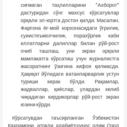
сиғмаган таҳлилларини “Ахборот”
дастуридан сўнг махсус кўрсатувлар
орқали эл-юртга достон қилди. Масалан,
Фарғона ёғ-мой корхонасидаги ўғрилик,
суиис­теъмолчилик, порахўрлик каби
иллатларни далиллар билан рўй-рост
очиб ташлаш, уни экран орқали
мамлакатга кўрсатиш учун журналистга
жасоратнинг ўзигина кифоя қилмасди.
Ҳақиқат йўлидаги ватанпарварлик устун
туриши керак бўлди. Рақамлар,
жадваллар, қиёслар, улардан келиб
чиқадиган кирдикорлар рўй-рост экран
юзини кўрди.
Кўрсатувдан таъсирланган Ўзбекистон
Қаҳрамони, атоқли адабиётшунос олим Озод