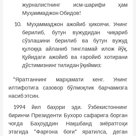
журналистнинг исм-шарифи ҳам
Муҳаммаджон Обидов!
Муҳаммаджон ажойиб ҳикоячи. Унинг
берилиб, бутун вужудидан чиқариб
сўзлашини берилиб ва бутун вужуд
қулоққа айланиб тингламай илож йўқ.
Қуйидаги ажойиб ва ғаройиб хотирани
дўстимизнинг тилидан ўқиймиз:
“Яратганнинг марҳамати кенг. Унинг
илтифотига сазовор бўлмоқлик барчамизга
насиб этсин.
1994 йил баҳори эди. Ўзбекистоннинг
биринчи Президенти Бухоро сафарига борган
чоғда Баҳоуддин Нақшбанд зиёратгоҳи
этагида “Фарғона боғи” яратилса, деган