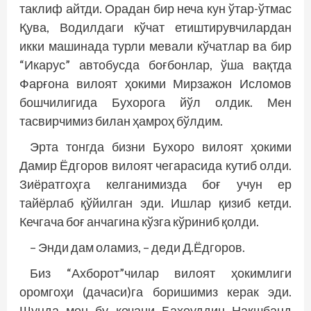
таклиф айтди. Орадан бир неча кун ўтар-ўтмас
Қува, Водилдаги кўчат етиштирувчилардан
икки машинада турли мевали кўчатлар ва бир
“Икарус” автобусда боғбонлар, ўша вақтда
Фарғона вилоят ҳокими Мирзажон Исломов
бошчилигида Бухорога йўл олдик. Мен
тасвирчимиз билан ҳамроҳ бўлдим.
Эрта тонгда бизни Бухоро вилоят ҳокими
Дамир Ёдгоров вилоят чегарасида кутиб олди.
Зиёратгоҳга келганимизда боғ учун ер
тайёрлаб қўйилган эди. Ишлар қизиб кетди.
Кечгача боғ анчагина кўзга кўриниб қолди.
– Энди дам оламиз, – деди Д.Ёдгоров.
Биз “Ахборот”чилар вилоят ҳокимлиги
оромгоҳи (дачаси)га боришимиз керак эди.
Шунда мен бу кечани Баҳоуддин Нақшбанд