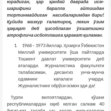
юрадиган, ҳар қандай даврада исм-
шарифини баралла айтишдан
тортинмайдиган насибаларимдан бири!
Қу­йида мазкур ғалатироқ, лекин ўзим
ҳақиқат деб ҳисоблаган ўхшатишни
атрофлича исботлашга ҳаракат қиламан.
1968 – 1973 йиллар. Ҳозирги Ўзбекистон
Миллий университети ўша пайтларда
Тошкент давлат университети деб
аталарди. Журналистика факультети
талабасиман, десангиз унча-мунча
одамнинг капалаги учарди.
Журналистнинг обрўси осмон эди-да!
Турли вилоятлардан, қўшни
республикалардан оқиб келган салкам 40
йигит-қиз талаба шу қадар иноқ-қадрдон