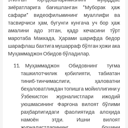
зиёратларига бағишланган “Муборак ҳаж
сафари” видеофильмининг муаллифи ва
тасвирчиси ҳам, бугунги кунгача уч бор ҳаж
амалини адо этган, қадр кечасини тўрт
маротаба Маккада, Ҳарами шарифда бедор
шарафлаш бахтига мушарраф бўлган ҳожи ака
Муҳаммаджон Обидов бўладилар.
Муҳаммаджон Обидовнинг туғма
ташкилотчилик қобилияти, табиатан
тиниб-тинчимаслиги, ҳаловатни
беҳаловатликдан топишга мойиллигини у
Ўзбекистон журналистлари ижодий
уюшмасининг Фарғона вилоят бўлими
раҳбарлигидаги фаолиятида алоҳида
намоён этди. Ишни вилоят
журналистларининг бошини