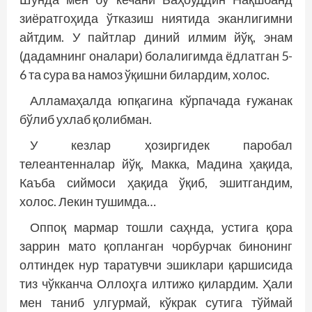
зиёратгоҳида ўтказиш ниятида эканлигимни
айтдим. У пайтлар диний илмим йўқ, энам
(дадамнинг оналари) болалигимда ёдлатган 5-
6 та сура ва намоз ўқишни билардим, холос.
Алламаҳалда юпқагина кўрпачада ғужанак
бўлиб ухлаб қолибман.
У кезлар ҳозиргидек паробал
телеантенналар йўқ, Макка, Мадина ҳақида,
Каъба сиймоси ҳақида ўқиб, эшитгандим,
холос. Лекин тушимда…
Оппоқ мармар тошли саҳнда, устига қора
заррин мато қопланган чорбурчак бинонинг
олтиндек нур таратувчи эшиклари қаршисида
тиз чўкканча Оллоҳга илтижо қилардим. Ҳали
мен таниб улгурмай, кўкрак сутига тўймай