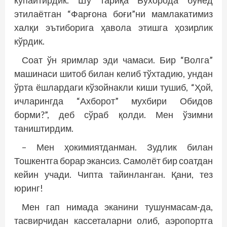
кўпайтирдик. Шу тариқа Бухорода бунёд
этилаётган “Фарғона боғи”ни мамлакатимиз
халқи эътиборига ҳавола этишга ҳозирлик
кўрдик.
Соат ўн яримлар эди чамаси. Бир “Волга”
машинаси шитоб билан келиб тўхтадию, ундан
ўрта ёшлардаги кўзойнакли киши тушиб, “Ҳой,
ичларингда “Ахборот” мухбири Обидов
борми?”, деб сўраб қолди. Мен ўзимни
таништирдим.
– Мен ҳокимиятданман. Зудлик билан
Тошкентга борар экансиз. Самолёт бир соатдан
кейин учади. Чипта тайинланган. Қани, тез
юринг!
Мен гап нимада эканини тушунмасам-да,
тасвирчидан кассеталарни олиб, аэропортга