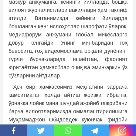
мазкур анжуманга, ке­йинги йилларда бошқа
вилоят журналистлари вакиллари ҳам таклиф
этилди. Ватанимизда кейинги йилларда
бошланган кенг ислоҳотлар шарофати ўлароқ,
медиафорум анжумани глобал миқёсларга
довур кенгайди. Унинг минбаридан гоҳ
бевосита, гоҳ видеомослама орқали дунёнинг
турли бурчакларида яшаётган, фаолият
юритаётган ҳамкасблар очиқ ва эмин-эркин ўз
сўзларини айтдилар.
Ҳеч бир ҳамкасбимиз меҳнатини заррача
камситмаган ҳолда айтиш жоизки, ибратга,
ўрнакка лойиқ мана шундай ажойиб тажрибани
барча вилоятларимизда оммалаштирилишига
Муҳаммаджон Обидовдек куюнчак, фидойи
инсон етишмаяпти…