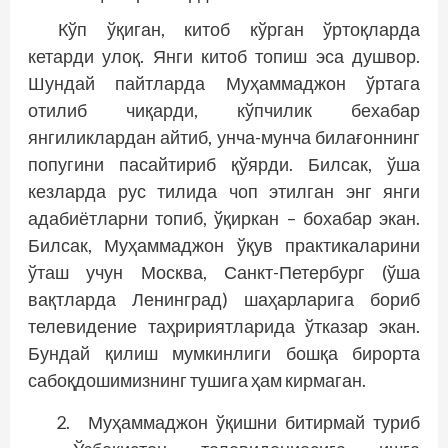
Кўп ўқиган, китоб кўрган ўртоқларда
кетарди улоқ. Янги китоб топиш эса душвор.
Шундай пайтларда Муҳаммаджон ўртага
отилиб чиқарди, кўпчилик бехабар
янгиликлардан айтиб, унча-мунча билағоннинг
попугини пасайтириб қўярди. Билсак, ўша
кезларда рус тилида чоп этилган энг янги
адабиётларни топиб, ўқиркан – бохабар экан.
Билсак, Муҳаммаджон ўқув практикаларини
ўташ учун Москва, Санкт-Петербург (ўша
вақтларда Ленинград) шаҳарларига бориб
телевидение таҳририятларида ўтказар экан.
Бундай қилиш мумкинлиги бошқа бирорта
сабоқдошимизнинг тушига ҳам кирмаган.
Муҳаммаджон ўқишни битирмай туриб