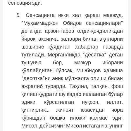
сенсация эди.
Сенсацияга икки хил қараш мавжуд.
“Муҳаммаджон Обидов сенсациялари”
деганда арзон-гаров олди-қочдиликдан
йироқ, аксинча, залвари билан ақлларни
шошириб қўядиган хабарлар назарда
тутилади. Мерганликда “десятка” деган
тушунча бор, мазкур иборани
қўллайдиган бўлсак, М.Обидов ҳамиша
“десятка”ни аниқ мўлжалга олиши билан
ажралиб турарди. Таҳлил, талқин, фош
қилиш қудрати шу қадар ишланган бўлар
эдики, кўрсатилган нуқсон, иллат,
қинғирлик… жиноят юзасидан чора
кўришдан бошқа иложи қолмас эди!
Мисол, дейсизми? Мисол истаганча, унинг