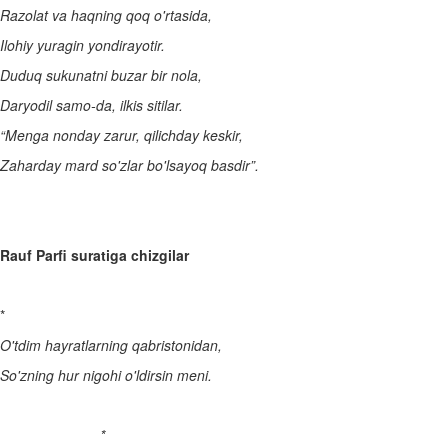
Razolat va haqning qoq o'rtasida,
Ilohiy yuragin yondirayotir.
Duduq sukunatni buzar bir nola,
Daryodil samo-da, ilkis sitilar.
“Menga nonday zarur, qilichday keskir,
Zaharday mard so'zlar bo'lsayoq basdir”.
Rauf Parfi suratiga chizgilar
*
O'tdim hayratlarning qabristonidan,
So'zning hur nigohi o'ldirsin meni.
*