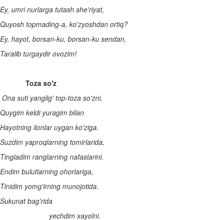
Ey, umri nurlarga tutash she'riyat,
Quyosh topmading-a, ko'zyoshdan ortiq?
Ey, hayot, borsan-ku, borsan-ku sendan,
Taralib turgaydir ovozim!
Toza so'z
Ona suti yanglig' top-toza so'zni,
Quygim keldi yuragim bilan
Hayotning ilonlar uygan ko'ziga.
Suzdim yaproqlarning tomirlarida,
Tingladim ranglarning nafaslarini.
Endim bulutlarning ohorlariga,
Tinidim yomg'irning munojotida.
Sukunat bag'rida
yechdim xayolni.