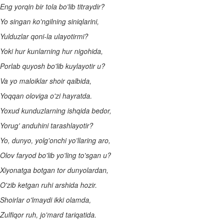
Eng yorqin bir tola bo'lib titraydir?
Yo singan ko'ngilning siniqlarini,
Yulduzlar qoni-la ulayotirmi?
Yoki hur kunlarning hur nigohida,
Porlab quyosh bo'lib kuylayotir u?
Va yo maloiklar shoir qalbida,
Yoqqan oloviga o'zi hayratda.
Yoxud kunduzlarning ishqida bedor,
Yorug' anduhini tarashlayotir?
Yo, dunyo, yolg'onchi yo'llaring aro,
Olov faryod bo'lib yo'ling to'sgan u?
Xiyonatga botgan tor dunyolardan,
O'zib ketgan ruhi arshida hozir.
Shoirlar o'lmaydi ikki olamda,
Zulfiqor ruh, jo'mard tariqatida.