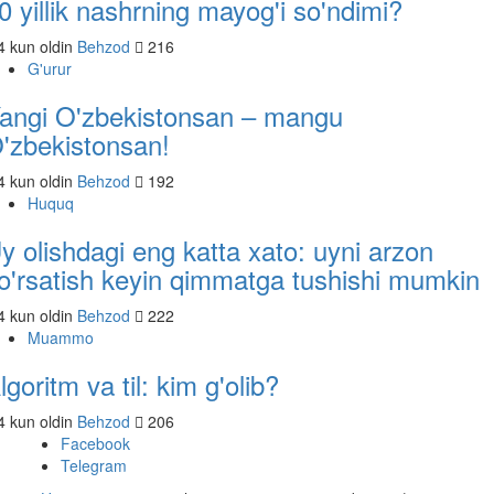
0 yillik nashrning mayog'i so'ndimi?
 kun oldin
Behzod
216
G'urur
angi O'zbekistonsan – mangu
'zbekistonsan!
 kun oldin
Behzod
192
Huquq
y olishdagi eng katta xato: uyni arzon
o'rsatish keyin qimmatga tushishi mumkin
 kun oldin
Behzod
222
Muammo
lgoritm va til: kim g'olib?
 kun oldin
Behzod
206
Facebook
Telegram