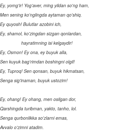
Ey, yomg'ir! Yog'aver, ming yildan so'ng ham,
Men sening ko'nglingda aytaman qo'shiq.
Ey quyosh! Bulutlar azobini ich,
Ey, shamol, ko'zingdan sizgan qonlardan,
hayratimning isi kelgaydir!
Ey, Osmon! Ey ona, ey buyuk alla,
Sen kuyuk bag'rimdan boshingni olgil!
Ey, Tuproq! Sen qonsan, buyuk hikmatsan,
Senga sig'inaman, buyuk ustozim!
Ey, ohang! Ey ohang, men osilgan dor,
Qarshingda turibman, yakto, tanho, lol.
Senga qurbonlikka so'zlarni emas,
Avvalo o'zimni atadim.