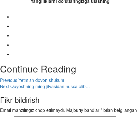
Yangiliklarni do'stlaringizga ulashing
Continue Reading
Previous
Yetmish dovon shukuhi
Next
Quyoshning ming jilvasidan nusxa olib…
Fikr bildirish
Email manzilingiz chop etilmaydi.
Majburiy bandlar
*
bilan belgilangan