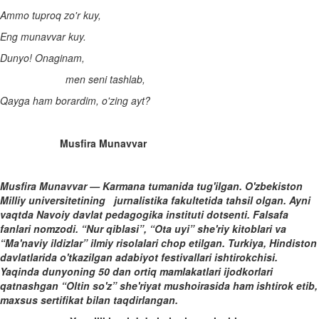
Ammo tuproq zo'r kuy,
Eng munavvar kuy.
Dunyo! Onaginam,
men seni tashlab,
Qayga ham borardim, o'zing ayt?
Musfira Munavvar
Musfira Munavvar — Karmana tumanida tug'ilgan. O'zbekis­ton
Milliy universitetining jurnalistika fakultetida tahsil olgan. Ayni
vaqtda Navoiy davlat pedagogika instituti dotsenti. Falsafa
fanlari nomzodi. “Nur qiblasi”, “Ota uyi” she'riy kitoblari va
“Ma'naviy ildizlar” ilmiy risolalari chop etilgan. Turkiya, Hin­diston
davlatlarida o'tkazilgan adabiyot festivallari ishtirokchisi.
Yaqinda dunyoning 50 dan ortiq mamlakatlari ijodkorlari
qatnashgan “Oltin so'z” she'riyat mushoirasida ham ishtirok etib,
maxsus sertifikat bilan taqdirlangan.