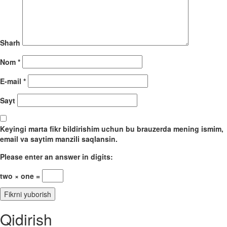
Sharh
Nom
*
E-mail
*
Sayt
Keyingi marta fikr bildirishim uchun bu brauzerda mening ismim,
email va saytim manzili saqlansin.
Please enter an answer in digits:
two × one =
Qidirish