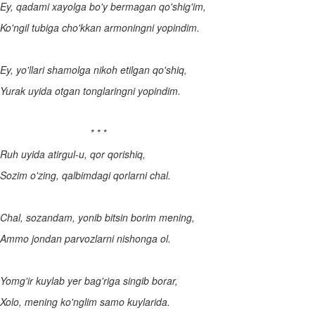
Ey, qadami xayolga bo'y bermagan qo'shig'im,
Ko'ngil tubiga cho'kkan armoningni yopindim.
Ey, yo'llari shamolga nikoh etilgan qo'shiq,
Yurak uyida otgan tonglaringni yopindim.
* * *
Ruh uyida atirgul-u, qor qorishiq,
Sozim o'zing, qalbimdagi qorlarni chal.
Chal, sozandam, yonib bitsin borim mening,
Ammo jondan parvozlarni nishonga ol.
Yomg'ir kuylab yer bag'riga singib borar,
Xolo, mening ko'nglim samo kuylarida.