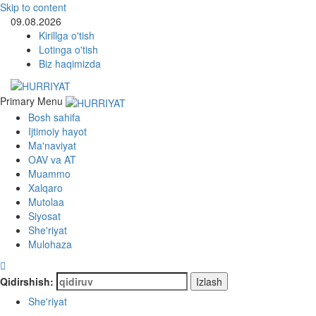
Skip to content
09.08.2026
Kirillga o'tish
Lotinga o'tish
Biz haqimizda
Primary Menu
Bosh sahifa
Ijtimoiy hayot
Ma'naviyat
OAV va AT
Muammo
Xalqaro
Mutolaa
Siyosat
She'riyat
Mulohaza
Qidirshish:
She'riyat