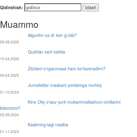
Qidirshish:
Muammo
Algoritm va til: kim g'olib?
05.08.2026
Qushlar xavf ostida
15.04.2026
Zilzilani o'rganmasa ham bo'laveradimi?
09.04.2025
Jurnalistlar maskani yordamga muhtoj
01.10.2024
Kino Oliy o'quv yurti mukammallashuvi omillarini
bilamizmi?
05.09.2024
Kasbning tagi nasiba
01.11.2023