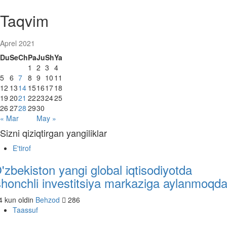
Taqvim
Aprel 2021
Du
Se
Ch
Pa
Ju
Sh
Ya
1
2
3
4
5
6
7
8
9
10
11
12
13
14
15
16
17
18
19
20
21
22
23
24
25
26
27
28
29
30
« Mar
May »
Sizni qiziqtirgan yangiliklar
E'tirof
'zbekiston yangi global iqtisodiyotda
shonchli investitsiya markaziga aylanmoqd
 kun oldin
Behzod
286
Taassuf