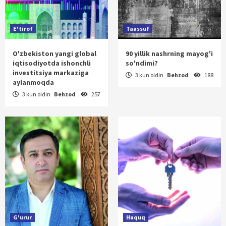
E'tirof
Taassuf
O'zbekiston yangi global
90 yillik nashrning mayog'i
iqtisodiyotda ishonchli
so'ndimi?
investitsiya markaziga
3 kun oldin
Behzod
188
aylanmoqda
3 kun oldin
Behzod
257
G'urur
Huquq