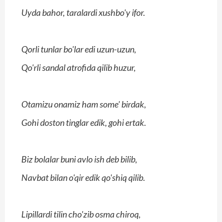
Uyda bahor, taralardi xushbo'y ifor.
Qorli tunlar bo'lar edi uzun-uzun,
Qo'rli sandal atrofida qilib huzur,
Otamizu onamiz ham some' birdak,
Gohi doston tinglar edik, gohi ertak.
Biz bolalar buni avlo ish deb bilib,
Navbat bilan o'qir edik qo'shiq qilib.
Lipillardi tilin cho'zib osma chiroq,