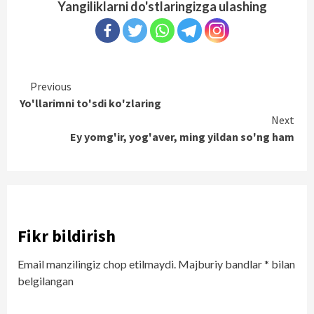
Yangiliklarni do'stlaringizga ulashing
Continue
Previous
Yo'llarimni to'sdi ko'zlaring
Reading
Next
Ey yomg'ir, yog'aver, ming yildan so'ng ham
Fikr bildirish
Email manzilingiz chop etilmaydi.
Majburiy bandlar
*
bilan
belgilangan