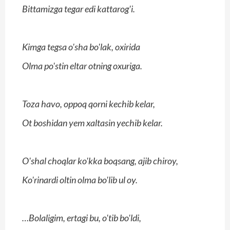
Bittamizga tegar edi kattarog'i.
Kimga tegsa o'sha bo'lak, oxirida
Olma po'stin eltar otning oxuriga.
Toza havo, oppoq qorni kechib kelar,
Ot boshidan yem xaltasin yechib kelar.
O'shal choqlar ko'kka boqsang, ajib chiroy,
Ko'rinardi oltin olma bo'lib ul oy.
…Bolaligim, ertagi bu, o'tib bo'ldi,