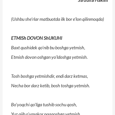
Sa'dulla Hakim
(Ushbu she'rlar matbuotda ilk bor e'lon qilinmoqda)
ETMISh DOVON ShUKUHI
Baxt qushidek qo'nib bu boshga yetmish,
Etmish dovon oshgan yo'ldoshga yetmish.
Tosh boshga yetmishdir, endi darz ketmas,
Necha bor darz ketib, bosh toshga yetmish.
Bo'yoqchi qo'liga tushib sochu qosh,
Yuz ajib o'ymakor naqqoshga yetmish.