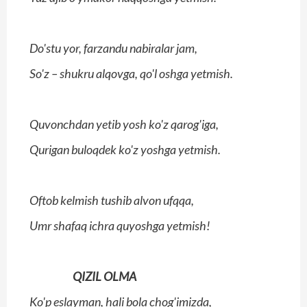
Do'stu yor, farzandu nabiralar jam,
So'z – shukru alqovga, qo'l oshga yetmish.
Quvonchdan yetib yosh ko'z qarog'iga,
Qurigan buloqdek ko'z yoshga yetmish.
Oftob kelmish tushib alvon ufqqa,
Umr shafaq ichra quyoshga yetmish!
QIZIL OLMA
Ko'p eslayman, hali bola chog'imizda,