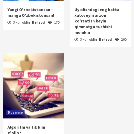
Yangi O'zbekistonsan –
Uy olishdagi eng katta
mangu O'zbekistonsan!
xato: uyni arzon
ko'rsatish keyin
3 kun oldin
Behzod
170
qimmatga tushishi
mumkin
3 kun oldin
Behzod
200
Muammo
Algoritm va til: kim
g'olib?