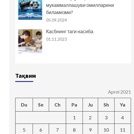
мукаммаллашуви омилларини
биламизми?
05.09.2024
Касбнинг таги насиба
01.11.2023
Тақвим
Aprel 2021
Du
Se
Ch
Pa
Ju
Sh
Ya
1
2
3
4
5
6
7
8
9
10
11