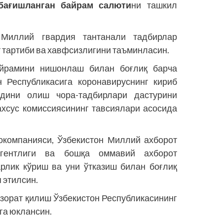
бағишланган байрам салюти
ни ташкил
Миллий гвардия тантанали тадбирлар
 тартиби ва хавфсизлигини таъминласин.
йрамини нишонлаш билан боғлиқ барча
 Республикасига коронавируснинг кириб
дини олиш чора-тадбирлари дастурини
ахсус комиссиясининг тавсиялари асосида
окомпанияси, Ўзбекистон Миллий ахборот
 агентлиги ва бошқа оммавий ахборот
арлик кўриш ва уни ўтказиш билан боғлиқ
 этилсин.
зорат қилиш Ўзбекистон Республикасининг
га юклансин.