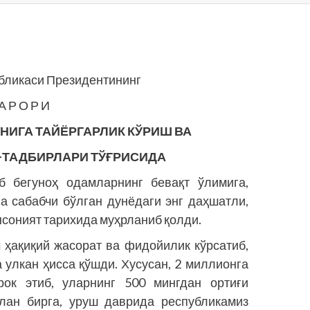
убликаси Президентининг
А Р О Р И
УНИГА ТАЙЁРГАРЛИК КЎРИШ ВА
-ТАДБИРЛАРИ ТЎҒРИСИДА
 бегуноҳ одамларнинг бевақт ўлимига,
а сабабчи бўлган дунёдаги энг даҳшатли,
нсоният тарихида муҳрланиб қолди.
 ҳақиқий жасорат ва фидойилик кўрсатиб,
 улкан ҳисса қўшди. Хусусан, 2 миллионга
ок этиб, уларнинг 500 мингдан ортиғи
лан бирга, уруш даврида республикамиз