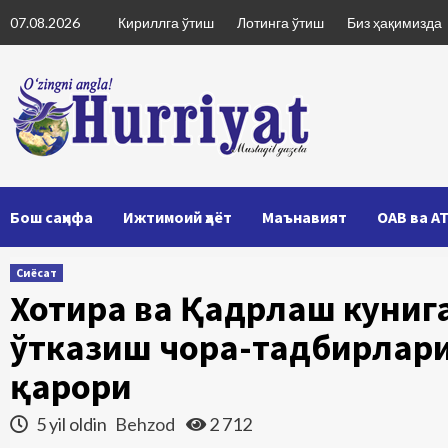
Skip
07.08.2026
Кириллга ўтиш
Лотинга ўтиш
Биз ҳақимизда
to
content
Бош саҳифа
Ижтимоий ҳаёт
Маънавият
ОАВ ва А
Сиёсат
Хотира ва Қадрлаш кунига
ўтказиш чора-тадбирлари
қарори
5 yil oldin
Behzod
2 712