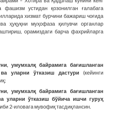
айрами – Хотира ва Қадрлаш кунини кенг
 фашизм устидан қозонилган ғалабага
йилларида хизмат бурчини бажариш чоғида
 ва ҳуқуқни муҳофаза қилувчи органлар
аштириш, орамиздаги барча фахрийларга
ни, умумхалқ байрамига бағишланган
 ва уларни ўтказиш дастури
(кейинги
иқ;
ни, умумхалқ байрамига бағишланган
ва уларни ўтказиш бўйича ишчи гуруҳ
киби 2-иловага мувофиқ тасдиқлансин.