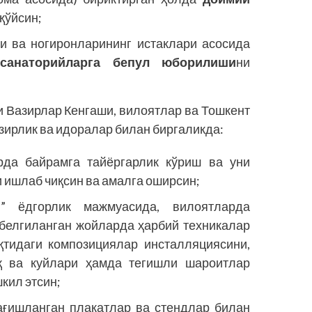
 қўйсин;
и ва ногиронларининг истаклари асосида
 санаторийларга бепул юборилиши
ни
 Вазирлар Кенгаши, вилоятлар ва Тошкент
зирлик ва идоралар билан биргаликда:
рда байрамга тайёргарлик кўриш ва уни
 ишлаб чиқсин ва амалга оширсин;
” ёдгорлик мажмуасида, вилоятларда
 белгиланган жойларда ҳарбий техникалар
қтидаги композициялар инсталляциясини,
қ ва куйлари ҳамда тегишли шароитлар
кил этсин;
ағишланган плакатлар ва стендлар билан