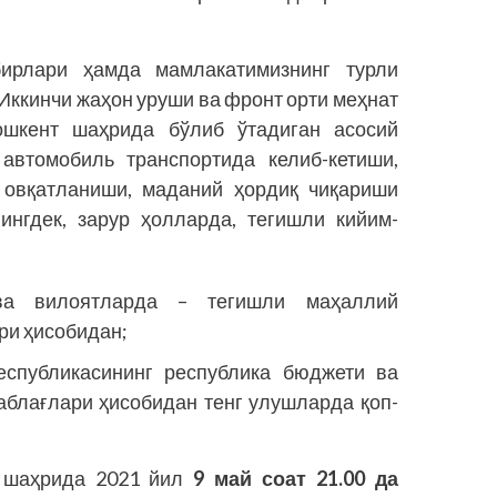
бирлари ҳамда мамлакатимизнинг турли
Иккинчи жаҳон уруши ва фронт орти меҳнат
ошкент шаҳрида бўлиб ўтадиган асосий
автомобиль транспортида келиб-кетиши,
овқатланиши, маданий ҳордиқ чиқариши
ингдек, зарур ҳолларда, тегишли кийим-
 ва вилоятларда – тегишли маҳаллий
ри ҳисобидан;
еспубликасининг республика бюджети ва
блағлари ҳисобидан тенг улушларда қоп­
 шаҳрида 2021 йил
9 май соат 21.00 да