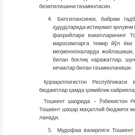
безатилишини таъминласин.
Белгилансинки, байрам тад
ҳудудларида истиқомат қилувчи 
фахрийлари вакилларининг Т
маросимларга темир йўл ёки 
меҳмонхоналарда жойлашиши, 
билан боғлиқ харажатлар, шун
кечаклар билан таъминланиши:
Қорақалпоғистон Республикаси
бюджетлар ҳамда ҳомийлик хайрияла
Тошкент шаҳрида – Ўзбекистон Р
Тошкент шаҳар маҳаллий бюджети ма
ланади.
Мудофаа вазирлиги Тошкент