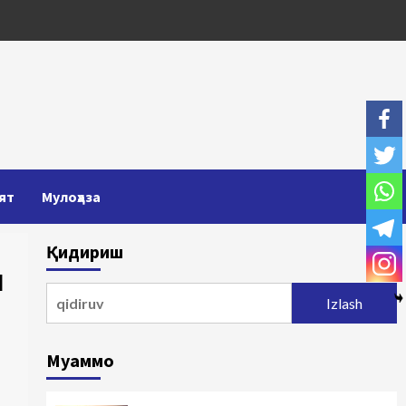
ят
Мулоҳаза
Қидириш
и
Qidirshish:
Муаммо