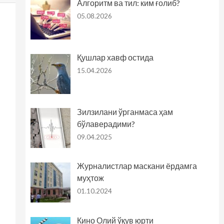
Алгоритм ва тил: ким ғолиб?
05.08.2026
Қушлар хавф остида
15.04.2026
Зилзилани ўрганмаса ҳам
бўлаверадими?
09.04.2025
Журналистлар маскани ёрдамга
муҳтож
01.10.2024
Кино Олий ўқув юрти