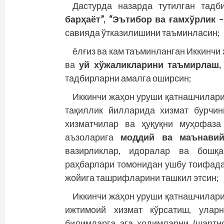
Дастурда назарда тутилган тад
барҳаёт”, “Эътибор ва ғамхўрлик
савияда ўтказилишини таъминласин;
ёлғиз ва кам таъминланган Иккинчи
ва
уй хўжаликларини таъмирлаш
тадбирларни амалга оширсин;
Иккинчи жаҳон уруши қатнашчилари
тақиллик йилларида хизмат бурчи
хизматчилар ва ҳуқуқни муҳофаза
аъзоларига
моддий ва маънавий
вазирликлар, идоралар ва бошқ
раҳбарлари томонидан ушбу тоифада
жойига ташрифларини ташкил этсин;
Иккинчи жаҳон уруши қатнашчилари
ижтимоий хизмат кўрсатиш, улар
билимларга эга ходимларни (шартн