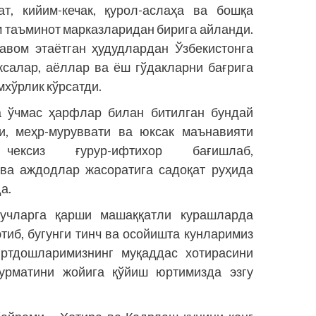
ат, кийим-кечак, қурол-аслаҳа ва бошқа
м таъминот марказларидан бирига айланди.
авом этаётган ҳудудлардан Ўзбекистонга
ксалар, аёллар ва ёш гўдакларни бағрига
мхўрлик кўрсатди.
а ўчмас ҳарфлар билан битилган бундай
и, меҳр-муруввати ва юксак маънавияти
 чексиз ғурур-ифтихор бағишлаб,
ва аждодлар жасоратига садоқат руҳида
а.
кучларга қарши машаққатли курашларда
тиб, бугунги тинч ва осойишта кунларимиз
ртдошларимизнинг муқаддас хотирасини
урматини жойига қўйиш юртимизда эзгу