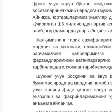
фронт учун зарур бўлган озиқ-овқ
воситаларни етказиб берадиган муҳи
Айниқса, юртдошларимиз жанглар д
кўчирилган 1,5 миллиондан ортиқ ке
олиб, оғир дамларда уларга беқиёс ға
Халқимизнинг тарих саҳифалариг
мардлик ва матонати, олижаноблиг
барчамизнинг қалбларимизга
фарзандларимизни ватанпарварлик 
тарбиялашда илҳомлантириб келмоқд
Шунинг учун босқинчи ва ёвуз 
букилмас ирода ва мардлик намоён э
учун жонини фидо қилган жасур ю
эъзозлаш ва фахрийларимизнинг ҳ
анъанага айланган.