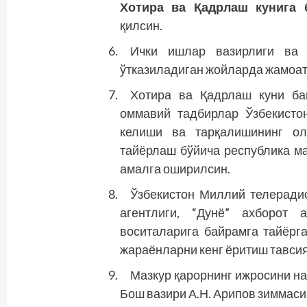
Хотира ва Қадрлаш кунига 
қилсин.
Ички ишлар вазирлиги ва 
ўтказиладиган жойларда жамоат
Хотира ва Қадрлаш куни ба
оммавий тадбирлар Ўзбекистон
келиши ва тарқалишининг ол
тайёрлаш бўйича рес­публика м
амалга оширилсин.
Ўзбекистон Миллий телеради
агентлиги, “Дунё” ахборот
воситаларига байрамга тайёрг
жараёнларни кенг ёритиш тавсия
Мазкур қарорнинг ижросини на
Бош вазири А.Н. Арипов зиммаси