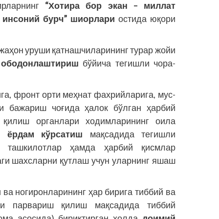
бирларнинг
“Хотира бор экан – миллат
 – инсоний бурч” шиорлари
остида юқори
 жаҳон уруши қатнашчиларининг турар жойи
, ободонлаштириш
бўйича тегишли чора-
га, фронт орти меҳнат фахрийларига, мус­
ни бажариш чоғида ҳалок бўлган ҳарбий
 қилиш органлари ходимларининг оила
 ёрдам кўрсатиш
мақсадида тегишли
а ташкилотлар ҳамда ҳарбий қисмлар
ги шахсларни қутлаш учун уларнинг яшаш
 ва ногиронларининг ҳар бирига тиббий ва
ни парвариш қилиш мақсадида тиббий
ома асосида) бириктирган ҳолда
доимий