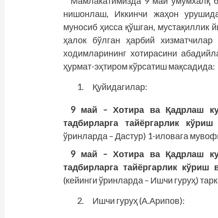
Мамлакатимизда 9 май умумхалқ б
нишонлаш, Иккинчи жаҳон урушида
муносиб ҳисса қўшган, мустақиллик 
ҳалок бўлган ҳарбий хизматчилар
ходимларининг хотирасини абадийл
ҳурмат-эҳтиром кўрсатиш мақсадида:
Қуйидагилар:
9 май – Хотира ва Қадрлаш ку
тадбирларга тайёргарлик кўриш
ўринларда – Дастур) 1-иловага мувоф
9 май – Хотира ва Қадрлаш ку
тадбирларга тайёргарлик кўриш 
(кейинги ўринларда – Ишчи гуруҳ) тар
Ишчи гуруҳ (А.Арипов):