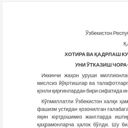
Ўзбекистон Респ
Қ 
ХОТИРА ВА ҚАДРЛАШ К
УНИ ЎТКАЗИШ ЧОРА
Иккинчи жаҳон уруши миллионлаб
мислсиз йўқотишлар ва талафотларг
қонли қирғинлардан бири сифатида и
Кўпмиллатли Ўзбекистон халқи ҳам
фашизм устидан қозонилган ғалабага
яқин юртдошимиз жангларда иштир
қаҳрамонларча ҳалок бўлди. Шу би