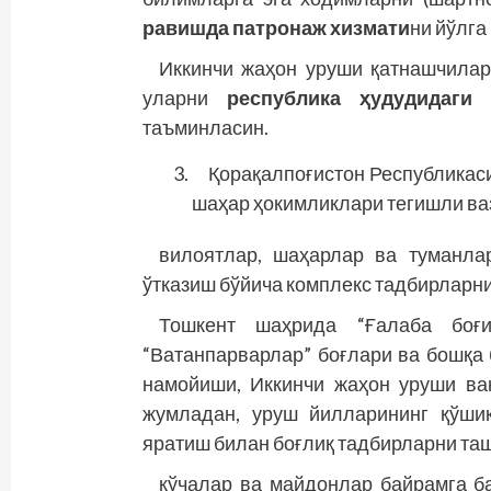
равишда патронаж хизмати
ни йўлга
Иккинчи жаҳон уруши қатнашчилар
уларни
республика ҳудудидаги
таъминласин.
Қорақалпоғистон Республикаси
шаҳар ҳокимликлари тегишли ва
вилоятлар, шаҳарлар ва туманла
ўтказиш бўйича комплекс тадбирларни
Тошкент шаҳрида “Ғалаба боғи
“Ватанпарварлар” боғлари ва бошқа
намойиши, Иккинчи жаҳон уруши ва
жумладан, уруш йилларининг қўши
яратиш билан боғлиқ тадбирларни таш
кўчалар ва майдонлар байрамга б