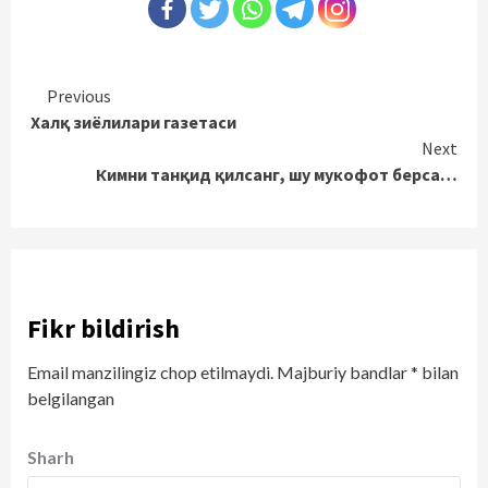
Continue
Previous
Халқ зиёлилари газетаси
Reading
Next
Кимни танқид қилсанг, шу мукофот берса…
Fikr bildirish
Email manzilingiz chop etilmaydi.
Majburiy bandlar
*
bilan
belgilangan
Sharh