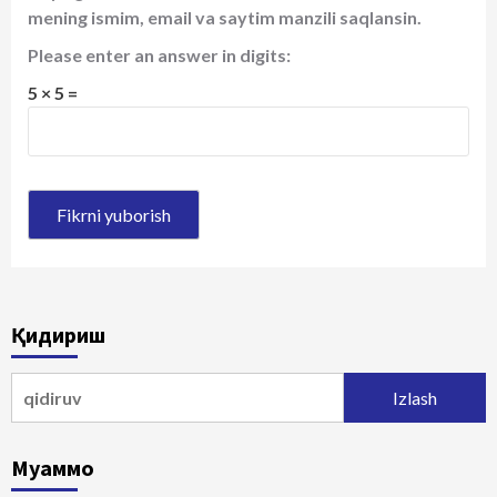
mening ismim, email va saytim manzili saqlansin.
Please enter an answer in digits:
5 × 5 =
Қидириш
Qidirshish:
Муаммо