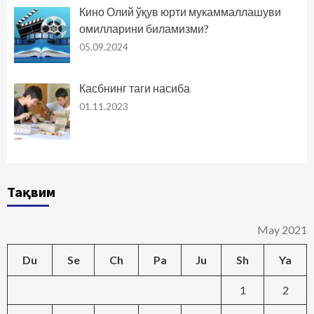
Кино Олий ўқув юрти мукаммаллашуви
омилларини биламизми?
05.09.2024
Касбнинг таги насиба
01.11.2023
Тақвим
May 2021
Du
Se
Ch
Pa
Ju
Sh
Ya
1
2