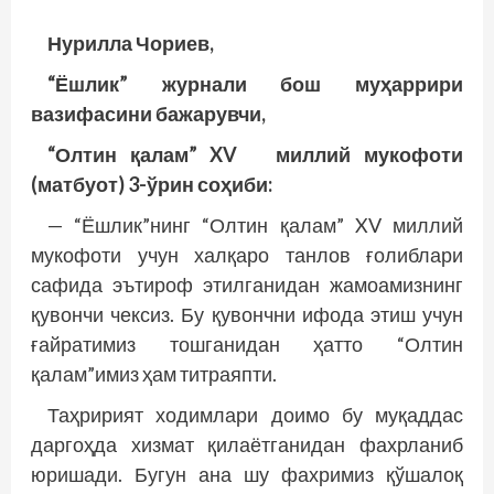
Нурилла Чориев,
“Ёшлик” журнали бош муҳаррири
вазифасини бажарувчи,
“Олтин қалам” XV миллий мукофоти
(матбуот) 3-ўрин соҳиби:
— “Ёшлик”нинг “Олтин қалам” XV миллий
мукофоти учун халқаро танлов ғолиблари
сафида эътироф этилганидан жамоамизнинг
қувончи чексиз. Бу қувончни ифода этиш учун
ғайратимиз тошганидан ҳатто “Олтин
қалам”имиз ҳам титраяпти.
Таҳририят ходимлари доимо бу муқаддас
даргоҳда хизмат қилаётганидан фахрланиб
юришади. Бугун ана шу фахримиз қўшалоқ