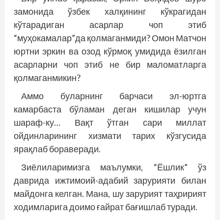
замонида ўзбек халқининг кўкрагидан
кўтарадиган асарлар чоп этиб
“муҳокамалар”да қолмаганмиди? Омон Матчон
юртни эркин ва озод кўрмоқ умидида ёзилган
асарларни чоп этиб не бир маломатларга
қолмаганмикин?
Аммо буларнинг барчаси эл-юртга
камарбаста бўламан деган кишилар учун
шараф-ку… Вақт ўтган сари миллат
ойдинларининг хизмати тарих кўзгусида
ярақлаб бораверади.
Зиёлиларимизга маълумки, “Ёшлик” ўз
даврида ижтимоий-адабий зарурияти билан
майдонга келган. Мана, шу зарурият таҳририят
ходимларига доимо ғайрат бағишлаб туради.