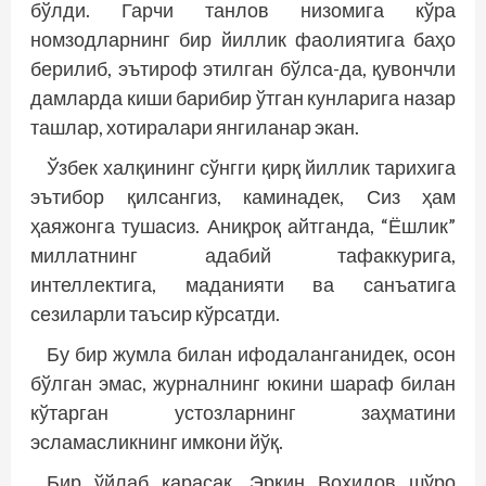
бўлди. Гарчи танлов низомига кўра
номзодларнинг бир йиллик фаолиятига баҳо
берилиб, эътироф этилган бўлса-да, қувончли
дамларда киши барибир ўтган кунларига назар
ташлар, хотиралари янгиланар экан.
Ўзбек халқининг сўнгги қирқ йиллик тарихига
эътибор қилсангиз, каминадек, Сиз ҳам
ҳаяжонга тушасиз. Аниқроқ айтганда, “Ёшлик”
миллатнинг адабий тафаккурига,
интеллектига, маданияти ва санъатига
сезиларли таъсир кўрсатди.
Бу бир жумла билан ифодаланганидек, осон
бўлган эмас, журналнинг юкини шараф билан
кўтарган устозларнинг заҳматини
эсламасликнинг имкони йўқ.
Бир ўйлаб қарасак, Эркин Воҳидов шўро