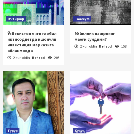
Эътироф
Таассуф
Ўзбекистон янги глобал
90 йиллик нашрнинг
иқтисодиётда ишончли
маёғи сўндими?
инвестиция марказига
2 kun oldin
Behzod
158
айланмоқда
2 kun oldin
Behzod
203
Ғурур
Ҳуқуқ