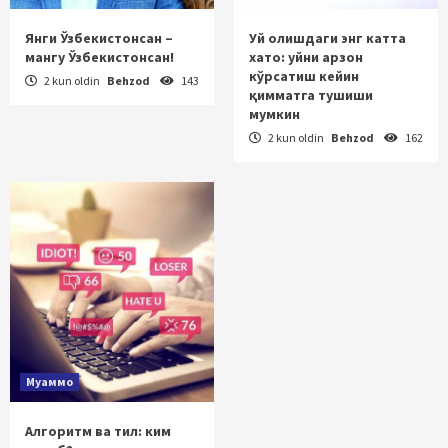
Янги Ўзбекистонсан –
Уй олишдаги энг катта
мангу Ўзбекистонсан!
хато: уйни арзон
кўрсатиш кейин
2 kun oldin
Behzod
143
қимматга тушиши
мумкин
2 kun oldin
Behzod
162
Муаммо
Алгоритм ва тил: ким