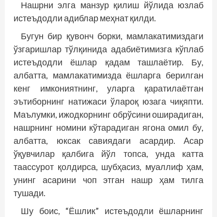
Нашрни элга манзур қилиш йўлида юзлаб
истеъдодли адиблар меҳнат қилди.
Бугун бир қувонч борки, мамлакатимиздаги
ўзгаришлар тўлқинида адабиётимизга кўплаб
истеъдодли ёшлар қадам ташлаётир. Бу,
албатта, мамлакатимизда ёшларга берилган
кенг имкониятнинг, уларга қаратилаётган
эътиборнинг натижаси ўлароқ юзага чиқяпти.
Маълумки, ижодкорнинг обрўсини оширадиган,
нашрнинг номини кўтарадиган ягона омил бу,
албатта, юксак савиядаги асардир. Aсар
ўқувчилар қалбига йўл топса, унда катта
таассурот қолдирса, шубҳасиз, муаллиф ҳам,
унинг асарини чоп этган нашр ҳам тилга
тушади.
Шу боис, “Ёшлик” истеъдодли ёшларнинг