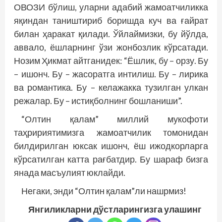
ОВОЗИ бўлиш, уларни адабий жамоатчиликка
яқиндан таништириб боришда куч ва ғайрат
билан ҳаракат қилади. Ўйлаймизки, бу йўлда,
аввало, ёшларнинг ўзи жонбозлик кўрсатади.
Нозим Ҳикмат айтганидек: “Ёшлик, бу – орзу. Бу
– ишонч. Бу – жасоратга интилиш. Бу – лирика
ва романтика. Бу – келажакка тузилган улкан
режалар. Бу – истиқболнинг бошланиши”.
“Олтин қалам” миллий мукофоти
таҳририятимизга жамоатчилик томонидан
билдирилган юксак ишонч, ёш ижодкорларга
кўрсатилган катта рағбатдир. Бу шараф бизга
янада масъулият юклайди.
Негаки, энди “Олтин қалам”ли нашрмиз!
Янгиликларни дўстларингизга улашинг