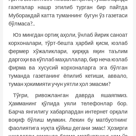
газеталар нашр этилиб турган бир пайт­­да
Муборакдай катта туманнинг бугун ўз газетаси
бўлмаса?..
Юз мингдан ортиқ аҳоли, ўнлаб йирик саноат
корхоналари, тўрт-бешта ҳарбий қисм, юзлаб
фермер хўжаликлари, қирққа яқин таълим
даргоҳи ва кўплаб маҳаллалар, бир неча юзлаб
фирма ва хусусий корхоналарга эга бўлган
туманда газетанинг ёпилиб кетиши, аввало,
туман ҳокимияти учун уятли ҳол эмасми?
Тўғри, ривожланган даврда яшаяпмиз.
Ҳамманинг қўлида уяли телефонлар бор.
Барча янгилигу хабарлардан интернет орқали
воқиф бўлиш мумкин. Лекин бу матбуотнинг
фаолиятига нуқта қўйиш дегани эмас! Ҳозирги