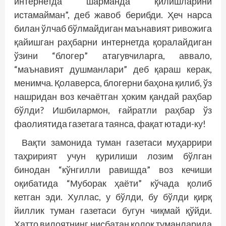
интернетда шарманда қилишларини
истамайман”, деб жавоб берибди. Ҳеч нарса
билан ўлчаб бўлмайдиган маънавият ривожига
қайишган раҳбарни интернетда қоралайдиган
ўзини “блогер” атагувчиларга, аввало,
“маънавият душманлари” деб қараш керак,
менимча. Қолаверса, блогерни баҳона қилиб, ўз
нашридан воз кечаётган ҳоким қандай раҳбар
бўлди? Ишбилармон, ғайратли раҳбар ўз
фаолиятида газетага таянса, фақат ютади-ку!
Вақти замонида туман газетаси муҳаррири
таҳририят учун қурилиши лозим бўлган
бинодан “кўнгилли равишда” воз кечиши
оқибатида “Муборак ҳаёти” кўчада қолиб
кетган эди. Хуллас, у бўлди, бу бўлди қирқ
йиллик туман газетаси бугун чиқмай қўйди.
Ҳатто вилоятнинг нисбатан қолоқ туманларида