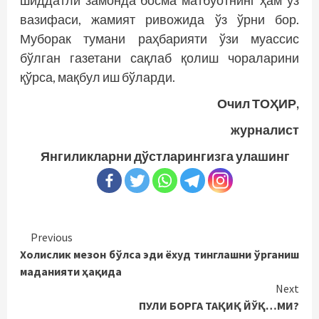
шиддатли замонда босма матбуотнинг ҳам ўз
вазифаси, жамият ривожида ўз ўрни бор.
Муборак тумани раҳбарияти ўзи муассис
бўлган газетани сақлаб қолиш чораларини
қўрса, мақбул иш бўларди.
Очил ТОҲИР,
журналист
Янгиликларни дўстларингизга улашинг
Continue
Previous
Холислик мезон бўлса эди ёхуд тинглашни ўрганиш
Reading
маданияти ҳақида
Next
ПУЛИ БОРГА ТАҚИҚ ЙЎҚ…МИ?