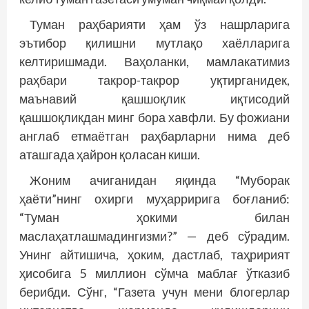
Туман раҳбарияти ҳам ўз нашрларига
эътибор қилишни мутлақо хаёлларига
келтиришмади. Ваҳоланки, мамлакатимиз
раҳбари такрор-такрор уқтирганидек,
маънавий қашшоқлик иқтисодий
қашшоқликдан минг бора хавфли. Бу фожиани
англаб етмаётган раҳбарларни нима деб
аташгада ҳайрон қоласан киши.
Жоним ачиганидан яқинда “Муборак
ҳаёти”нинг охирги муҳарририга боғланиб:
“Туман ҳокими билан
маслаҳатлашмадингизми?” — деб сўрадим.
Унинг айтишича, ҳоким, дастлаб, таҳририят
ҳисобига 5 миллион сўмча маблағ ўтказиб
берибди. Сўнг, “Газета учун мени блогерлар