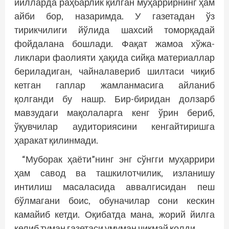
йилларда раҳбарлик қилган муҳаррирнинг ҳам
айби бор, назаримда. У газетадан ўз
тирикчилиги йўлида шахсий томорқадай
фойдалана бошлади. Фақат жамоа хўжа­
ликлари фаолияти ҳақида сийқа материаллар
бериладиган, чайналавериб шилтаси чиқиб
кетган гаплар жамланмасига айланиб
қолганди бу нашр. Бир-биридан долзарб
мавзудаги мақолаларга кенг ўрин бериб,
ўқувчилар аудиториясини кенгайтиришга
ҳаракат қилинмади.
“Муборак ҳаёти”нинг энг сўнгги муҳаррири
ҳам савод ва ташкилотчилик, изланишу
интилиш масаласида аввалгисидан пеш
бўлмагани боис, обуначилар сони кес­кин
камайиб кетди. Оқибатда мана, жорий йилга
келиб туман газетаси умуман чиқмай қолди.