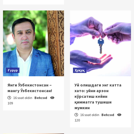
Ғурур
Ҳуқуқ
Янги Ўзбекистонсан –
Уй олишдаги энг катта
мангу Ўзбекистонсан!
хато: уйни арзон
кўрсатиш кейин
16 soat oldin
Behzod
қимматга тушиши
109
мумкин
16 soat oldin
Behzod
120