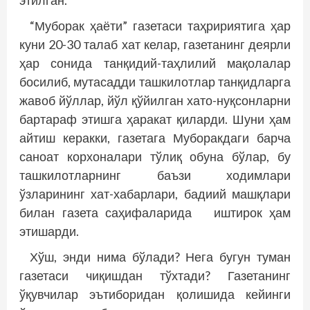
этилган.
“Муборак ҳаёти” газетаси таҳририятига ҳар
куни 20-30 талаб хат келар, газетанинг деярли
ҳар сонида танқидий-таҳлилий мақолалар
босилиб, мутасадди ташкилотлар танқидларга
жавоб йўллар, йўл қўйилган хато-нуқсонларни
бартараф этишга ҳаракат қиларди. Шуни ҳам
айтиш керакки, газетага Муборакдаги барча
саноат корхоналари тўлиқ обуна бўлар, бу
ташкилотларнинг баъзи ходимлари
ўзларининг хат-хабарлари, бадиий машқлари
билан газета саҳифаларида иштирок ҳам
этишарди.
Хўш, энди нима бўлади? Нега бугун туман
газетаси чиқишдан тўхтади? Газетанинг
ўқувчилар эътиборидан қолишида кейинги