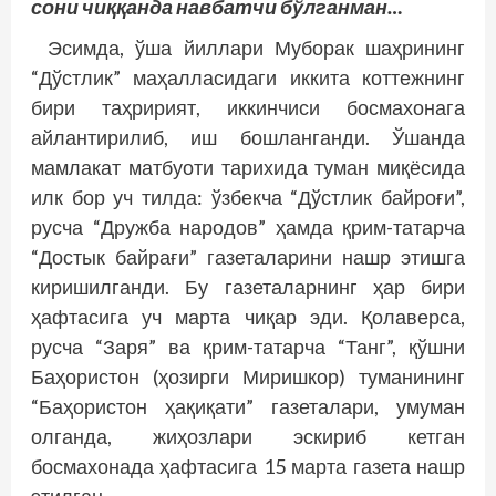
сони чиққанда нав­батчи бўлганман…
Эсимда, ўша йиллари Муборак шаҳрининг
“Дўстлик” маҳалласидаги иккита коттежнинг
бири таҳририят, иккинчиси босмахонага
айлантирилиб, иш бошланганди. Ўшанда
мамлакат матбуоти тарихида туман миқёсида
илк бор уч тилда: ўзбекча “Дўстлик байроғи”,
русча “Дружба народов” ҳамда қрим-татарча
“Достык байрағи” газеталарини нашр этишга
киришилганди. Бу газеталарнинг ҳар бири
ҳафтасига уч марта чиқар эди. Қолаверса,
русча “Заря” ва қрим-татарча “Танг”, қўшни
Баҳористон (ҳозирги Миришкор) туманининг
“Баҳористон ҳақиқати” газеталари, умуман
олганда, жиҳозлари эскириб кетган
босмахонада ҳафтасига 15 марта газета нашр