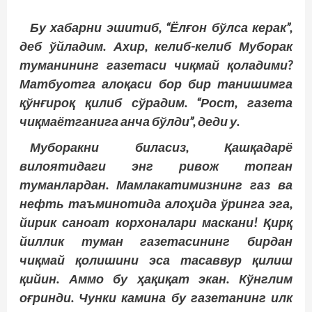
Бу хабарни эшитиб, “Ёлғон бўлса керак”,
деб ўйладим. Ахир, келиб-келиб Муборак
туманининг газетаси чиқмай қоладими?
Матбуотга алоқаси бор бир танишимга
қўнғироқ қилиб сўрадим. “Рост, газета
чиқмаётганига анча бўлди”, деди у.
Муборакни биласиз, Қашқадарё
вилоятидаги энг ривож топган
туманлардан. Мамлакатимизнинг газ ва
нефть таъминотида алоҳида ўринга эга,
йирик саноат корхоналари маскани! Қирқ
йиллик туман газетасининг бирдан
чиқмай қолишини эса тасаввур қилиш
қийин. Аммо бу ҳақиқат экан. Кўнглим
оғринди. Чунки камина бу газетанинг илк