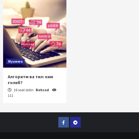
Муаммо
Алгоритм ва тил: ким
ғолиб?
16 soat oldin
Behzod
111
Facebook
Telegram