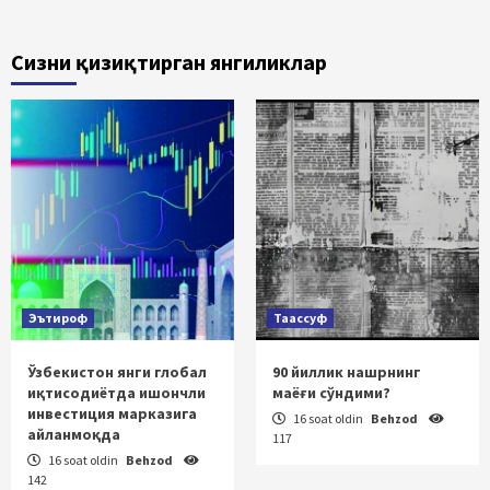
Сизни қизиқтирган янгиликлар
Эътироф
Таассуф
Ўзбекистон янги глобал
90 йиллик нашрнинг
иқтисодиётда ишончли
маёғи сўндими?
инвестиция марказига
16 soat oldin
Behzod
айланмоқда
117
16 soat oldin
Behzod
142