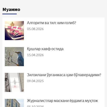
Муаммо
Алгоритм ва тил: ким ғолиб?
05.08.2026
Қушлар хавф остида
15.04.2026
Зилзилани ўрганмаса ҳам бўлаверадими?
09.04.2025
Журналистлар маскани ёрдамга муҳтож
01.10.2024