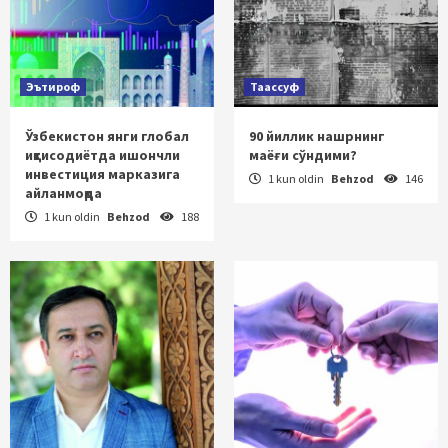
Эътироф
Таассуф
Ўзбекистон янги глобал
90 йиллик нашрнинг
иқтисодиётда ишончли
маёғи сўндими?
инвестиция марказига
1 kun oldin
Behzod
146
айланмоқда
1 kun oldin
Behzod
188