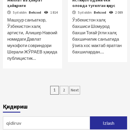
Миллат ва ҳайрат
Истиқлол одами ёки
ҳайқириғи
оловда туғилган қақнус
5 yil oldin
Behzod
1 814
5 yil oldin
Behzod
2 089
Машҳур санъаткор,
Ўзбекистон халқ
Ўзбекистон халқ
бахшиси Шомурод
артисти, Алишер Навоий
бахши Тоғай ўғли халқ
номидаги Давлат
бахшичилик санъатида
мукофоти совриндори
ўзига хос мактаб яратган
Шерали ЖЎРАЕВ ҳақида
бахшилардан….
публицистик…
Maqolalar
1
2
Next
bo‘yicha
Қидириш
harakatlanish
Qidirshish: