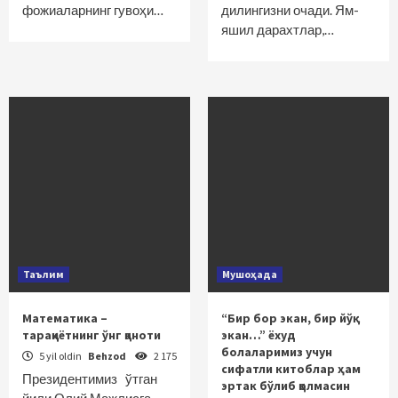
фожиаларнинг гувоҳи…
дилингизни очади. Ям-
яшил дарахтлар,…
Таълим
Мушоҳада
Математика –
“Бир бор экан, бир йўқ
тараққиётнинг ўнг қаноти
экан…” ёхуд
болаларимиз учун
5 yil oldin
Behzod
2 175
сифатли китоблар ҳам
Президентимиз ўтган
эртак бўлиб қолмасин