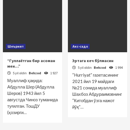
Шеърият
Акс-садо
“Гуллаётган бир асоман
Эртага кеч бўлмасин
мен…”
5 yil oldin
Behzod
1 994
5 yil oldin
Behzod
1 927
“Hurriyat” газетасининг
Муаллиф ҳақида:
2021 йил 19 майдаги
Aбдулла Шер (Aбдулла
№21 сонида муаллиф
Шеров) 1943 йил 5
Шахбоз Абдураимовнинг
августда Чиноз туманида
“Китобдан ўзга нажот
туғилган. ТошДУ
йўқ”…
(ҳозирги…