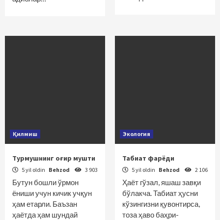
Қилмиш
Экология
Турмушнинг оғир мушти
Табиат фарёди
5 yil oldin
Behzod
3 903
5 yil oldin
Behzod
2 106
Бутун бошли ўрмон
Ҳаёт гўзал, яшаш завқи
ёниши учун кичик учқун
бўлакча. Табиат ҳусни
ҳам етарли. Баъзан
кўзингизни қувонтирса,
ҳаётда ҳам шундай
тоза ҳаво баҳри-