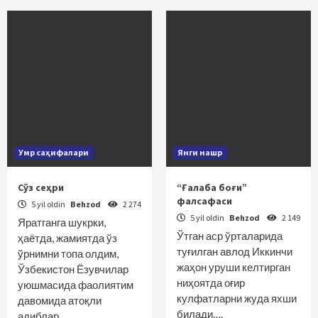
Умр саҳифалари
Янги нашр
Сўз сеҳри
“Ғалаба боғи”
фалсафаси
5 yil oldin
Behzod
2 274
5 yil oldin
Behzod
2 149
Яратганга шукрки,
Ўтган аср ўрталарида
ҳаётда, жамиятда ўз
туғилган авлод Иккинчи
ўрнимни топа олдим,
жаҳон уруши келтирган
Ўзбекистон Ёзувчилар
ниҳоятда оғир
уюшмасида фаолиятим
кулфатларни жуда яхши
давомида атоқли
билади….
адиблар…