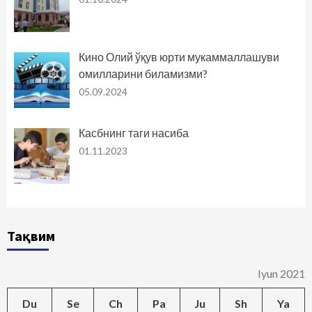
Кино Олий ўқув юрти мукаммаллашуви
омилларини биламизми?
05.09.2024
Касбнинг таги насиба
01.11.2023
Тақвим
Iyun 2021
Du
Se
Ch
Pa
Ju
Sh
Ya