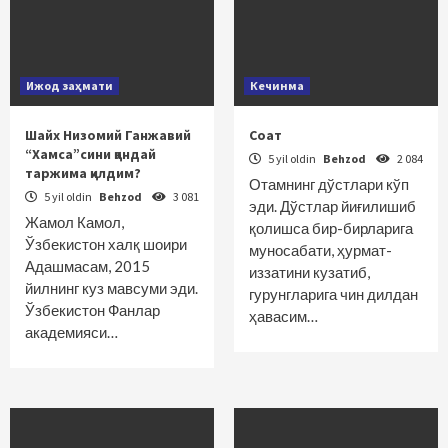
Ижод заҳмати
Кечинма
Шайх Низомий Ганжавий
Соат
“Хамса”сини қандай
5 yil oldin
Behzod
2 084
таржима қилдим?
Отамнинг дўстлари кўп
5 yil oldin
Behzod
3 081
эди. Дўстлар йиғилишиб
Жамол Камол,
қолишса бир-бирларига
Ўзбекистон халқ шоири
муносабати, ҳурмат-
Адашмасам, 2015
иззатини кузатиб,
йилнинг куз мавсуми эди.
гурунгларига чин дилдан
Ўзбекистон Фанлар
ҳавасим…
академияси…