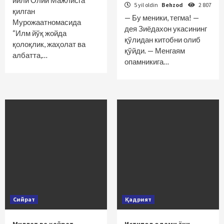
йили Олий Мажлисга
5 yil oldin
Behzod
2 807
қилган
— Бу меники, тегма! —
Мурожаатномасида
дея Зиёдахон укасининг
“Илм йўқ жойда
қўлидан китобни олиб
қолоқлик, жаҳолат ва
қўйди. — Менгаям
албатта,…
опамникига…
Сийрат
Қадрият