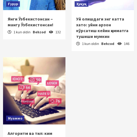
Ғурур
Ҳуқуқ
Янги Ўзбекистонсан –
Уй олишдаги энг катта
мангу Ўзбекистонсан!
хато: уйни арзон
кўрсатиш кейин қимматга
1 kun oldin
Behzod
132
тушиши мумкин
1 kun oldin
Behzod
146
Муаммо
Алгоритм ва тил: ким