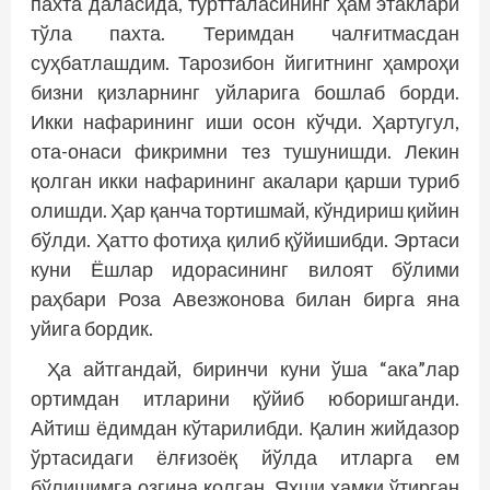
пахта даласида, тўртталасининг ҳам этак­лари
тўла пахта. Теримдан чалғитмасдан
суҳбатлашдим. Тарозибон йигитнинг ҳамроҳи
бизни қизларнинг уйларига бошлаб борди.
Икки нафарининг иши осон кўчди. Ҳартугул,
ота-онаси фикримни тез тушунишди. Лекин
қолган икки нафарининг акалари қарши туриб
олишди. Ҳар қанча тортишмай, кўндириш қийин
бўлди. Ҳатто фотиҳа қилиб қў­йишибди. Эртаси
куни Ёшлар идорасининг вилоят бўлими
раҳбари Роза Авезжонова билан бирга яна
уйига бордик.
Ҳа айтгандай, биринчи куни ўша “ака”лар
ортимдан итларини қўйиб юборишганди.
Айтиш ёдимдан кўтарилибди. Қалин жийдазор
ўртасидаги ёлғизоёқ йўлда итларга ем
бўлишимга озгина қолган. Яхши ҳамки ўтирган