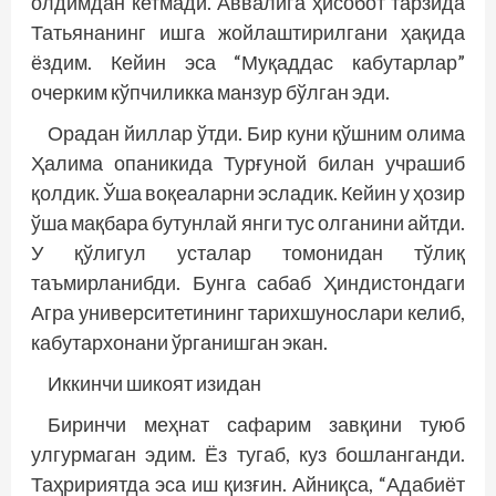
олдимдан кетмади. Аввалига ҳисобот тарзида
Татьянанинг ишга жойлаштирилгани ҳақида
ёздим. Кейин эса “Муқаддас кабутарлар”
очерким кўпчиликка манзур бўлган эди.
Орадан йиллар ўтди. Бир куни қўшним олима
Ҳалима опаникида Турғуной билан учрашиб
қолдик. Ўша воқеаларни эсладик. Кейин у ҳозир
ўша мақбара бутунлай янги тус олганини айтди.
У қўлигул усталар томонидан тўлиқ
таъмирланибди. Бунга сабаб Ҳиндистондаги
Агра университетининг тарихшунослари келиб,
кабутархонани ўрганишган экан.
Иккинчи шикоят изидан
Биринчи меҳнат сафарим завқини туюб
улгурмаган эдим. Ёз тугаб, куз бошланганди.
Таҳририятда эса иш қизғин. Айниқса, “Адабиёт