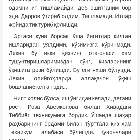
одамни ит тишламайди, деб эшитганим бор
эди. Дарров ўтириб олдим. Тишламади. Итлар
жойида тик туриб қолишди.
Эртаси куни борсак, ўша йигитлар қилган
ишларидан уялдими, кўзимизга кўринмади.
Лекин бу икки қизнинг ота-онаси ҳам
тушунтиришларимиздан сўнг, қизларининг
ўқишига рози бўлишди. Бу ёғи яхши бўлувди.
Лекин олийгоҳларда аллақачон ўқиш
бошланиб кетган эди…
Ният холис бўлса, иш ўнгидан келади, дегани
рост. Роза Авезжонова билан Хивадаги
Тиббиёт техникумига бордик. Ўшанда шаҳар
раҳбарининг ёрдами билан тўрттала қиз ҳам
техникум талабаси бўлишди. Қувончлари