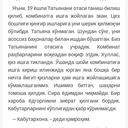
Яъни, 19 ёшли Татьянани отаси таниш-билиш
қилиб, комбинатга ишга жойлаган экан. Цех
бошлиғи қинғир ишларига уни шерик қилмоқчи
бўлибди. Татьяна кўнмаган. Шундан сўнг, уни
асоссиз баҳоналар билан ишдан бўшатган. Биз
Татьянанинг отасига учрадик. Комбинат
раҳбарларини воқеадан воқиф этдик. Хуллас,
қиз ишга тикланди. Ўшанда шойи комбинатига
ишга кириш илинжида юрган яна бошқа бир
нечта йигит-қизларни ҳам ишга жойлашишига
кўмаклашганмиз. Ишимиз битгач, шаҳарни
томоша қилдик. Сира ёдимдан чиқмайди. Бир
хароба ёдгорликни зиёрат қилгани бордик.
Кабутарларнинг кўплигидан қабр кўринмасди.
— Кабутархона, – деди ҳамроҳим.