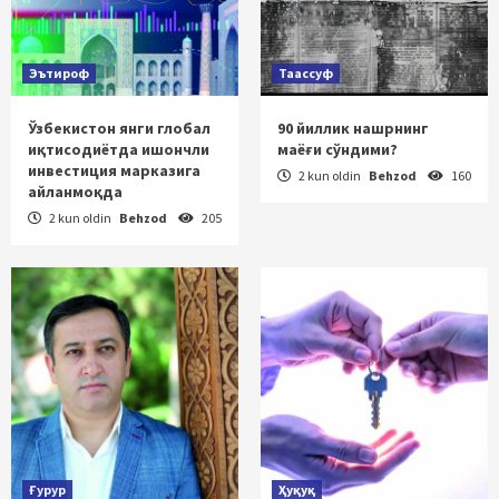
Эътироф
Таассуф
Ўзбекистон янги глобал
90 йиллик нашрнинг
иқтисодиётда ишончли
маёғи сўндими?
инвестиция марказига
2 kun oldin
Behzod
160
айланмоқда
2 kun oldin
Behzod
205
Ғурур
Ҳуқуқ