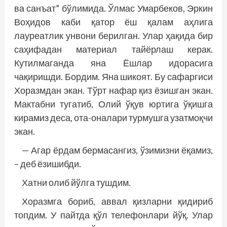
ва санъат” бўлимида. Ўлмас Умарбеков, Эркин
Воҳидов каби қатор ёш қалам аҳлига
лауреатлик унвони берилган. Улар ҳақида бир
саҳифадан материал тайёрлаш керак.
Кутилмаганда яна Ёшлар идорасига
чақиришди. Бордим. Яна шикоят. Бу сафаргиси
Хоразмдан экан. Тўрт нафар қиз ёзишган экан.
Мактабни тугатиб, Олий ўқув юртига ўқишга
кирамиз деса, ота-оналари турмушга узатмоқчи
экан.
— Агар ёрдам бермасангиз, ўзимизни ёқамиз,
– деб ёзишибди.
Хатни олиб йўлга тушдим.
Хоразмга бориб, аввал қизларни қидириб
топдим. У пайтда қўл телефонлари йўқ. Улар