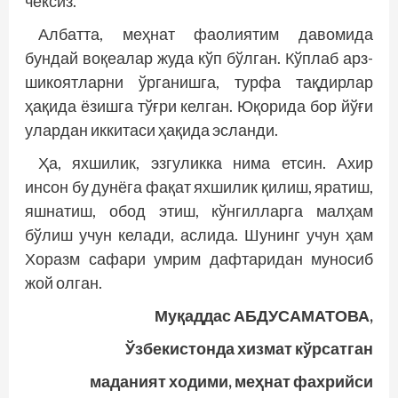
чексиз.
Албатта, меҳнат фаолиятим давомида
бундай воқеалар жуда кўп бўлган. Кўплаб арз-
шикоятларни ўрганишга, турфа тақдирлар
ҳақида ёзишга тўғри келган. Юқорида бор йўғи
улардан иккитаси ҳақида эсланди.
Ҳа, яхшилик, эзгуликка нима етсин. Ахир
инсон бу дунёга фақат яхшилик қилиш, яратиш,
яшнатиш, обод этиш, кўнгилларга малҳам
бўлиш учун келади, аслида. Шунинг учун ҳам
Хоразм сафари умрим дафтаридан муносиб
жой олган.
Муқаддас АБДУСАМАТОВА,
Ўзбекистонда хизмат кўрсатган
маданият ходими, меҳнат фахрийси