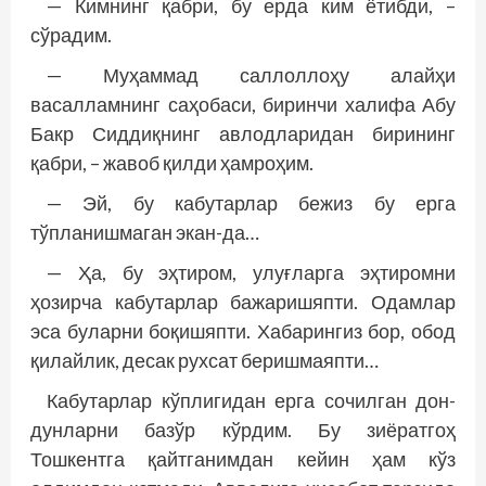
— Кимнинг қабри, бу ерда ким ётибди, –
сўрадим.
— Муҳаммад саллоллоҳу алайҳи
васалламнинг саҳобаси, биринчи халифа Абу
Бакр Сиддиқнинг авлодларидан бирининг
қабри, – жавоб қилди ҳамроҳим.
— Эй, бу кабутарлар бежиз бу ерга
тўпланишмаган экан-да…
— Ҳа, бу эҳтиром, улуғларга эҳтиромни
ҳозирча кабутарлар бажаришяпти. Одамлар
эса буларни боқишяпти. Хабарингиз бор, обод
қилайлик, десак рухсат беришмаяпти…
Кабутарлар кўплигидан ерга сочилган дон-
дунларни базўр кўрдим. Бу зиёратгоҳ
Тошкентга қайтганимдан кейин ҳам кўз