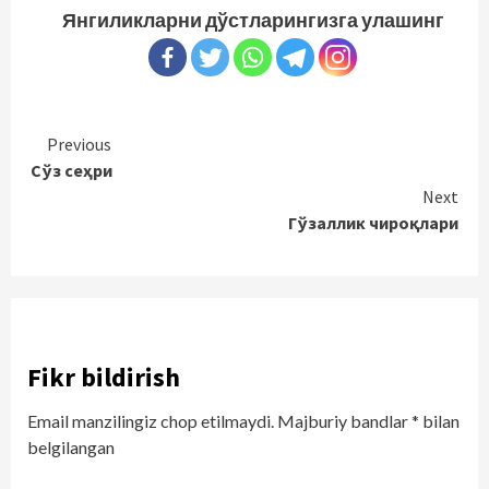
Янгиликларни дўстларингизга улашинг
Continue
Previous
Сўз сеҳри
Reading
Next
Гўзаллик чироқлари
Fikr bildirish
Email manzilingiz chop etilmaydi.
Majburiy bandlar
*
bilan
belgilangan