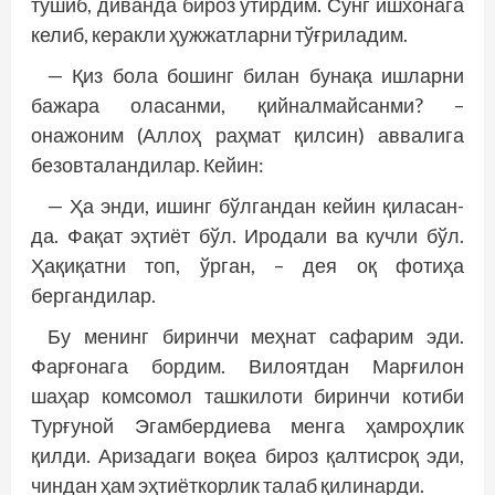
тушиб, диванда бироз ўтирдим. Сўнг ишхонага
келиб, керакли ҳужжатларни тўғриладим.
— Қиз бола бошинг билан бунақа ишларни
бажара оласанми, қийналмайсанми? –
онажоним (Аллоҳ раҳмат қилсин) аввалига
безов­таландилар. Кейин:
— Ҳа энди, ишинг бўлгандан кейин қиласан-
да. Фақат эҳтиёт бўл. Иродали ва кучли бўл.
Ҳақиқатни топ, ўрган, – дея оқ фотиҳа
бергандилар.
Бу менинг биринчи меҳнат сафарим эди.
Фарғонага бордим. Вилоятдан Марғилон
шаҳар комсомол ташкилоти биринчи котиби
Турғуной Эгамбердиева менга ҳамроҳлик
қилди. Аризадаги воқеа бироз қалтисроқ эди,
чиндан ҳам эҳтиёткорлик талаб қилинарди.