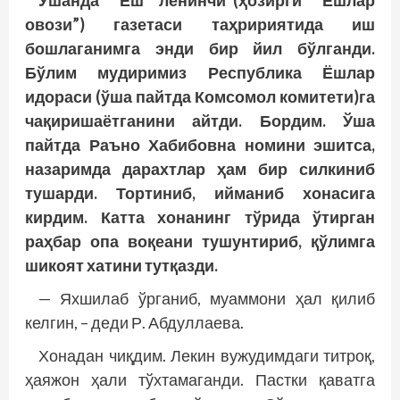
Ўшанда “Ёш ленинчи”(ҳозирги “Ёшлар
овози”) газетаси таҳририятида иш
бошлаганимга энди бир йил бўлганди.
Бўлим мудиримиз Республика Ёшлар
идораси (ўша пайтда Комсомол комитети)га
чақиришаётганини айтди. Бордим. Ўша
пайт­­да Раъно Хабибовна номини эшитса,
назаримда дарахтлар ҳам бир силкиниб
тушарди. Тортиниб, ийманиб хонасига
кирдим. Катта хонанинг тўрида ўтирган
раҳбар опа воқеани тушунтириб, қўлимга
шикоят хатини тутқазди.
— Яхшилаб ўрганиб, муаммони ҳал қилиб
келгин, – деди Р. Абдуллаева.
Хонадан чиқдим. Лекин вужудимдаги тит­роқ,
ҳаяжон ҳали тўхтамаганди. Пастки қаватга