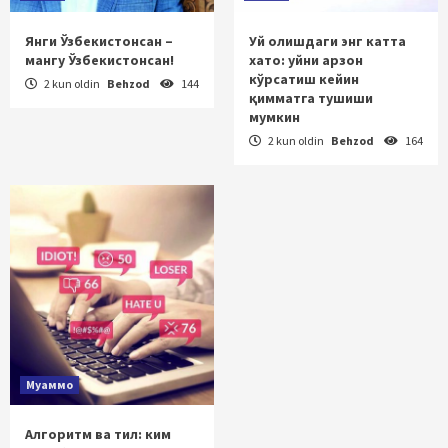
Янги Ўзбекистонсан –
Уй олишдаги энг катта
мангу Ўзбекистонсан!
хато: уйни арзон
кўрсатиш кейин
2 kun oldin
Behzod
144
қимматга тушиши
мумкин
2 kun oldin
Behzod
164
Муаммо
Алгоритм ва тил: ким