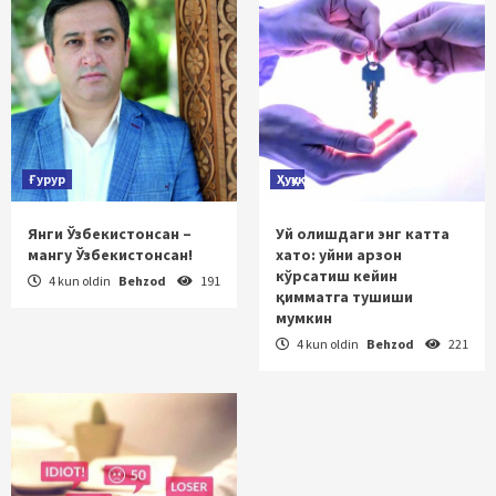
Ғурур
Ҳуқуқ
Янги Ўзбекистонсан –
Уй олишдаги энг катта
мангу Ўзбекистонсан!
хато: уйни арзон
кўрсатиш кейин
4 kun oldin
Behzod
191
қимматга тушиши
мумкин
4 kun oldin
Behzod
221