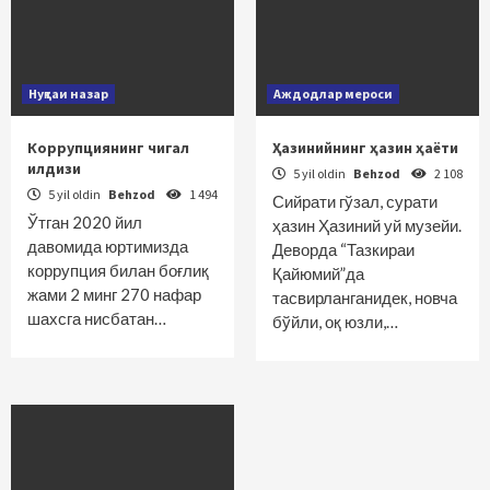
Нуқтаи назар
Аждодлар мероси
Коррупциянинг чигал
Ҳазинийнинг ҳазин ҳаёти
илдизи
5 yil oldin
Behzod
2 108
5 yil oldin
Behzod
1 494
Сийрати гўзал, сурати
Ўтган 2020 йил
ҳазин Ҳазиний уй музейи.
давомида юртимизда
Деворда “Тазкираи
коррупция билан боғлиқ
Қайюмий”да
жами 2 минг 270 нафар
тасвирланганидек, новча
шахсга нисбатан…
бўйли, оқ юзли,…