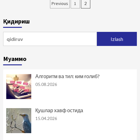
Maqolalar
Previous
1
2
bo‘yicha
Қидириш
harakatlanish
Qidirshish:
Муаммо
Алгоритм ва тил: ким ғолиб?
05.08.2026
Қушлар хавф остида
15.04.2026