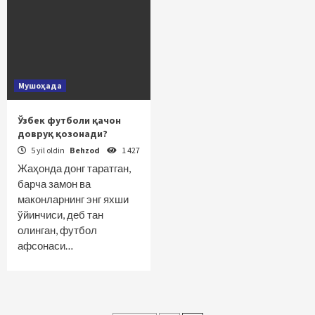
Мушоҳада
Ўзбек футболи қачон
довруқ қозонади?
5 yil oldin
Behzod
1 427
Жаҳонда донг таратган,
барча замон ва
маконларнинг энг яхши
ўйинчиси, деб тан
олинган, футбол
афсонаси…