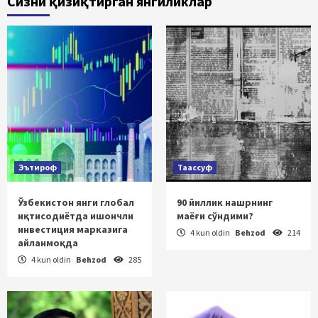
Сизни қизиқтирган янгиликлар
Эътироф
Таассуф
Ўзбекистон янги глобал
90 йиллик нашрнинг
иқтисодиётда ишончли
маёғи сўндими?
инвестиция марказига
4 kun oldin
Behzod
214
айланмоқда
4 kun oldin
Behzod
285