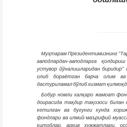
Муҳтарам Президентимизнинг “Тар
авлодлардан-авлодларга қолдири
устувор йўналишларидан биридир”
олиб бораётган барча олим ва 
дастуриламал бўлиб хизмат қилмоқд
Бобур номли халқаро жамоат фонд
доирасида тақдир тақозоси билан
кетилган ва бугунги кунда хориж
фондлари ва илмий-маърифий муасс
китоблар, архив ҳужжатлари, ос