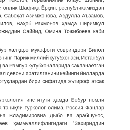
стонлик Шафиқа Ёрқин, республикамиздан
, Сабоҳат Азимжонова, Абдулла Аъзамов,
илов, Ваҳоб Раҳмонов ҳамда Пиримқул
рожиддин Саййид, Омина Тожибоева каби
бур халқаро мукофоти совриндори Билол
нинг Париж миллий кутубхонаси, Истанбул
д ва Рампур кутубхоналарида сақланаётган
ал девони яратилганини кейинги йилларда
ютуқлардан бири сифатида эътироф этсак
уркология институти ҳамда Бобур номли
 таниқли турколог олима, Россия Фанлар
нна Владимировна Дыбо ва арабшунос,
аев ҳаммуаллифлигидаги “Захириддин