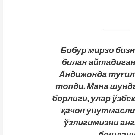
Бобур мирзо бизн
билан айтадиган
Андижонда туғил
топди. Мана шунд
борлиги, улар ўзбе
қачон унутмасли
ўзлигимизни ан
бошлаши