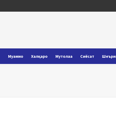
Т
Муаммо
Халқаро
Мутолаа
Сиёсат
Шеъри