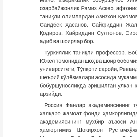
озарбайжонлик Рамиз Аскер, афғони
таниқли олимлардан Азизхон Қаюмов
Саидбек Ҳасанов, Сайфиддин Жал
Қодиров, Хайриддин Султонов, Си
адиб ва шоирлар бор.
Туркиялик таниқли профессор, Бо
Южел томонидан шоҳ ва шоир бобомиз
университети, Тўпқопи саройи, Реван
шеърий қўлёзмалари асосида мукамм
бобуршуносликда эришилган улкан 
арзийди.
Россия Фанлар академиясининг т
халқаро жамоат фонди ҳамкорлигида
академиясининг мухбир аъзоси А
ҳамюртимиз Шокирхон Рустамхўж