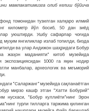
рини мамлакатимизга олиб келиш бўйича
фонд томонидан тузилган халқаро илмий
нг километр йўл босиб, 50 дан зиёд
лар уюштирди. Ушбу сафарлар чоғида
д муҳим янгиликлар излаб топилди, бизда
ритилди ва улар Андижон шаҳридаги Бобур
ва жаҳон маданияти” китоб музейида
и экспозициясидан 1000 га яқин нодир
матли манбалар, археологик ва меъморий
ди.
ондаги “Саларжанг” музейида сақланаётган
обур мирзо кашф этган “Хатти Бобурий”
им нусхаси, “Бобур куллиёти”нинг Эрон
ма”нинг турли тилларга таржима қилинган
 даврий нашрлари музейга файз бағишлаб