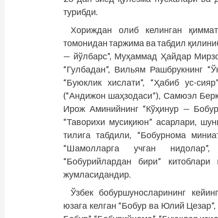
турибди.
Хориждан олиб келинган қимма
томонидан таржима ва табдил қилиниб
— йўлбарс”, Муҳаммад Ҳайдар Мирзо
“Гулбадан”, Вильям Рашбрукнинг “Ў
“Буюклик хислати”, “Ҳабиб ус-сия
(“Андижон шаҳзодаси”), Самюэл Берк­
Ирож Аминийнинг “Кўҳинур — Бобур
“Таворихи мусиқиюн” асарлари, шу­н
тилига табдили, “Бобурнома миниа
“Шамолларга учган нидолар”, 
“Бобурийлардан бири” китоблари 
жумласидандир.
Ўзбек бобуршуносларининг кейин
юзага келган “Бобур ва Юлий Цезар”,