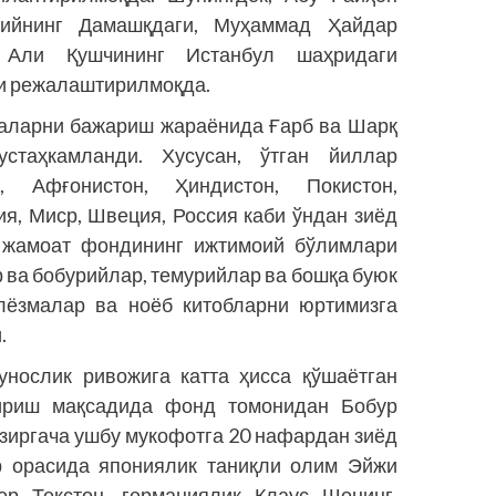
бийнинг Дамашқдаги, Муҳаммад Ҳайдар
 Али Қушчининг Истанбул шаҳридаги
ри режалаштирилмоқда.
аларни бажариш жараёнида Ғарб ва Шарқ
с­таҳкамланди. Хусусан, ўтган йиллар
 Афғонис­тон, Ҳиндистон, Покистон,
ия, Миср, Швеция, Россия каби ўндан зиёд
 жамоат фондининг ижтимоий бўлимлари
 ва бобурийлар, темурийлар ва бошқа буюк
лёзмалар ва ноёб ки­тобларни юртимизга
.
нослик ривожига катта ҳисса қўшаётган
ириш мақсадида фонд томонидан Бобур
озиргача ушбу мукофотга 20 нафардан зиёд
р орасида япо­ниялик таниқли олим Эйжи
ер Текстон, германиялик Клаус Шонинг,