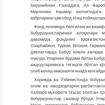
Берунийнинг Ғазнадаги, Ал Фаро
Мирзонинг Кашмир вилоятидаги,
қабрларини ҳам обод этиш лойиҳала
Фонд низомида белгиланган вазиф
бобуршуносларининг алоқалари му
давомида фонднинг Қирғизистон,
Озарбайжон, Туркия, Япония, Герман
давлатларда Бобур номли халқаро
очилди. Уларнинг ёрдами билан Бобур
аждодларимизга тегишли бўлган қў
олиб келиш имко­нияти янада кенгайди
Хорижда ва Ўзбекистонда бобуршу
олим ва ижодкорларни рағбатлант
Халқаро мукофоти таъсис этилган. Ҳ
бобуршунослар сазовор бўлди. Ула
Мано, америкалик бобуршунос Уил