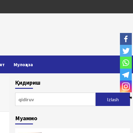
ят
Мулоҳаза
Қидириш
Qidirshish:
Муаммо