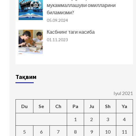
мукаммаллашуви омилларини
биламизми?
05.09.2024
Касбнинг таги насиба
01.11.2023
Тақвим
Iyul 2021
Du
Se
Ch
Pa
Ju
Sh
Ya
1
2
3
4
5
6
7
8
9
10
11