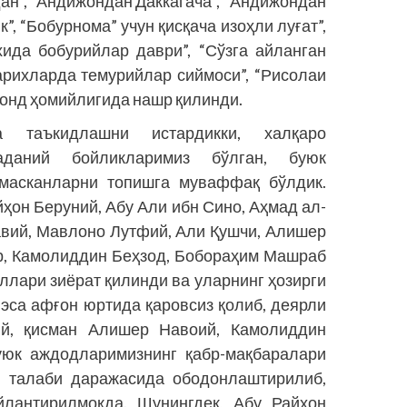
дан”, “Андижондан Даккагача”, “Андижондан
, “Бобурнома” учун қисқача изоҳли луғат”,
ида бобурийлар даври”, “Сўзга айланган
Тарихларда темурийлар сиймоси”, “Рисолаи
фонд ҳомийлигида нашр қилинди.
таъкид­лашни истардикки, халқаро
аданий бойликларимиз бўлган, буюк
 масканларни топишга муваффақ бўлдик.
ҳон Беруний, Абу Али ибн Сино, Аҳмад ал-
авий, Мавлоно Лутфий, Али Қушчи, Алишер
р, Камолиддин Беҳзод, Бобораҳим Машраб
ллари зиёрат қилинди ва уларнинг ҳозирги
 эса афғон юртида қаровсиз қолиб, деярли
й, қисман Алишер Навоий, Камолиддин
уюк аждодларимизнинг қабр-мақбаралари
ун талаби даражасида ободонлаштирилиб,
йлантирилмоқда. Шу­нингдек, Абу Райҳон