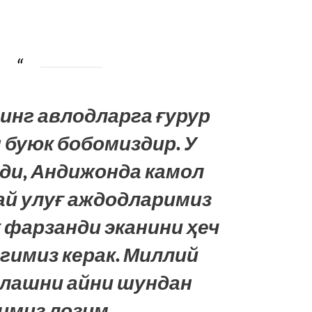
инг авлодларга ғурур
 буюк бобомиздир. У
ди, Андижонда камол
ай улуғ аждодларимиз
к фарзанди эканини ҳеч
гимиз керак. Миллий
глашни айни шундан
миз лозим.