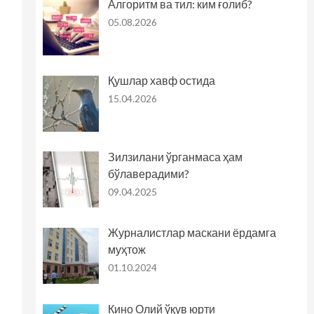
Алгоритм ва тил: ким ғолиб?
05.08.2026
Қушлар хавф остида
15.04.2026
Зилзилани ўрганмаса ҳам
бўлаверадими?
09.04.2025
Журналистлар маскани ёрдамга
муҳтож
01.10.2024
Кино Олий ўқув юрти