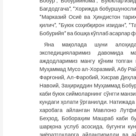
Бобур”, “Бобурийнома”, “Буюклар изи
Бағдодгача”, “Хорижда бобуршунослик”
“Марказий Осиё ва Ҳиндистон тарих
қилич”, “Буюк соҳибқирон изидан”, “
Бобурийя” ва бошқа кўплаб асарлар 
Яна мақолада шуни алоҳида 
экспедицияларимиз давомида м
аждодларимиз мангу қўним топган
Муҳаммад Мусо ал-Хоразмий, Абу Рай
Фарғоний, Ал-Фаробий, Хис­рав Деҳл
Навоий, Заҳириддин Муҳаммад Бобу
каби буюк сиймоларнинг сўнгги манзи
кундаги ҳолати ўрганилди. Натижада
харобага айланган Мавлоно Лутфи
Беҳзод, Бобораҳим Машраб каби б
шарқона услуб асосида, бугунги к
зиёратгоҳларга айлантирилди ва а