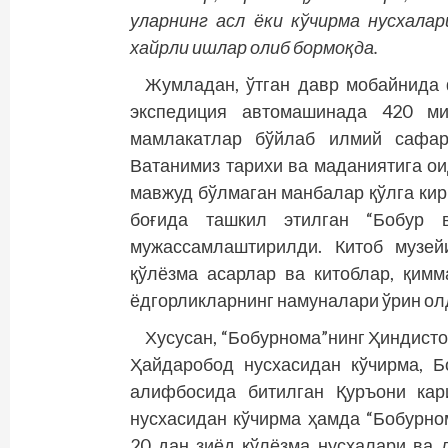
уларнинг асл ёки кўчирма нусхала
хайрли ишлар олиб бормоқда.
Жумладан, ўтган давр мобайнида 
экспедиция автомашинада 420 ми
мамлакатлар бўйлаб илмий сафар
Ватанимиз тарихи ва маданиятига ои
мавжуд бўлмаган манбалар қўлга ки
боғида ташкил этилган “Бобур 
мужассамлаштирилди. Китоб музей
қўлёзма асарлар ва китоблар, қим
ёдгорликларнинг намуналари ўрин ол
Хусусан, “Бобурнома”нинг Ҳиндист
Ҳайдаробод нусхасидан кўчирма, Б
алифбосида битилган Қуръони кар
нусхасидан кўчирма ҳамда “Бобурно
20 дан зиёд қўлёзма нусхалари ва