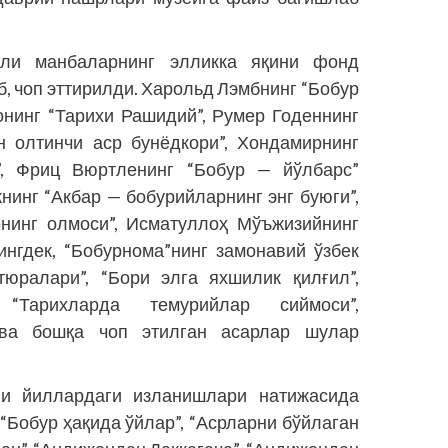
тли манбаларнинг элликка яқини фонд
, чоп эттирилди. Харольд Лэмбнинг “Бобур
нинг “Тарихи Рашидий”, Румер Годеннинг
н олтинчи аср бунёдкори”, Хондамирнинг
р”, Фриц Вюртленинг “Бобур — йўлбарс”
нинг “Акбар — бобурийларнинг энг буюги”,
нинг олмоси”, Исматуллоҳ Мўъжизийнинг
ингдек, “Бобурнома”нинг замонавий ўзбек
тюралари”, “Бори элга яхшилик қилғил”,
“Тарихларда темурийлар сиймоси”,
ва бош­­қа чоп этилган асарлар шулар
ги йиллардаги изланишлари натижасида
 “Бобур ҳақида ўйлар”, “Асрларни бўйлаган