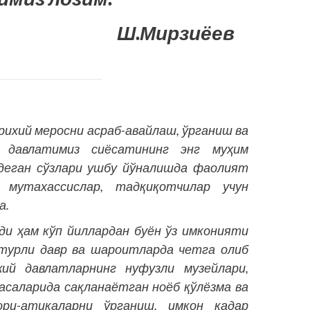
Ш.Мирзиёев
ихий меросни асраб-авайлаш, ўрганиш ва
ш давлатимиз сиёсатининг энг муҳим
 деган сўзлари ушбу йўналишда фаолият
мутахассислар, тадқиқотчилар учун
а.
и ҳам кўп йиллардан буён ўз имконияти
 турли давр ва шароитларда четга олиб
ий давлатларнинг нуфузли музейлари,
асаларида сақланаётган ноёб қўлёзма ва
ори-атиқаларни ўрганиш, имкон қадар