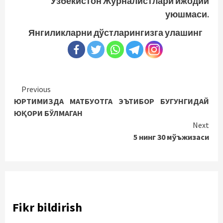
Ўзбекистон Журналистлари ижодий
уюшмаси.
Янгиликларни дўстларингизга улашинг
Continue
Previous
ЮРТИМИЗДА МАТБУОТГА ЭЪТИБОР БУГУНГИДАЙ
Reading
ЮҚОРИ БЎЛМАГАН
Next
5 нинг 30 мўъжизаси
Fikr bildirish