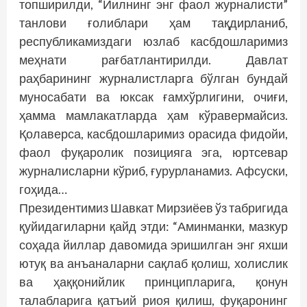
топширилди, “Йилнинг энг фаол журналисти”
танлови ғолиблари ҳам тақдирланиб,
республикамиздаги юзлаб касбдошларимиз
меҳнати рағбатлантирилди. Давлат
раҳбарининг журналистларга бўлган бундай
муносабати ва юксак ғамхўрлигини, очиғи,
ҳамма мамлакатларда ҳам кўравермайсиз.
Қолаверса, касбдошларимиз орасида фидойи,
фаол фуқаролик позицияга эга, юртсевар
журналисларни кўриб, ғурурланамиз. Афсуски,
гоҳида…
Президентимиз Шавкат Мирзиёев ўз табригида
қуйидагиларни қайд этди: “Аминманки, мазкур
соҳада йиллар давомида эришилган энг яхши
ютуқ ва анъаналарни сақлаб қолиш, холислик
ва ҳаққонийлик принципларига, қонун
талабларига қатъий риоя қилиш, фуқаронинг