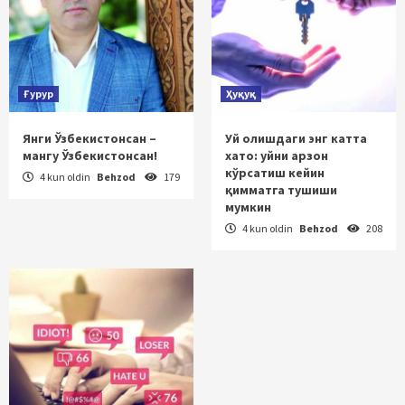
Ғурур
Ҳуқуқ
Янги Ўзбекистонсан –
Уй олишдаги энг катта
мангу Ўзбекистонсан!
хато: уйни арзон
кўрсатиш кейин
4 kun oldin
Behzod
179
қимматга тушиши
мумкин
4 kun oldin
Behzod
208