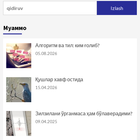
Qidirshish:
Муаммо
Алгоритм ва тил: ким ғолиб?
05.08.2026
Қушлар хавф остида
15.04.2026
Зилзилани ўрганмаса ҳам бўлаверадими?
09.04.2025