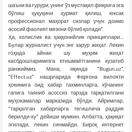
шаъни ва ғурури, унинг ўз мустақил фик­рига эга
бўлиш ҳуқуқини ҳурмат қилиш, юксак
профессионал маҳорат сизлар учун доимо
асосий фаолият мезони бўлиб қолади”.
Ҳа, холислик ва ҳаққонийлик принциплари…
Булар журналист учун энг зарур жиҳат. Лекин
гоҳида айнан шу муҳим жиҳат
касбдошларимизга етишмаётганини кузатиб
ранжиймиз. Мана, яқинда “Bugun.uz”,
“Effect.uz” нашрларида Фарғона вилояти
ҳокимига оид хабар тахминларга, кўчанинг
гапига таяниб асоссиз тарзда тарқатилгани
муҳокамалар марказида бўлди. Айримлар,
“тарқалган хабарларга тегишлича раддия
берилди-ку” дейиши мумкин. Албатта, ҳақиқат
эгилади, лекин синмайди. Бироқ интернет