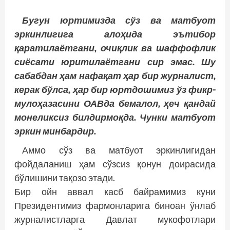
Бугун юртимизда сўз ва матбуот
эркинлигига алоҳида эътибор
қаратилаётгани, очиқлик ва шаффофлик
сиёсати юритилаётгани сир эмас. Шу
сабабдан ҳам нафақат ҳар бир журналист,
керак бўлса, ҳар бир юртдошимиз ўз фикр-
мулоҳазасини ОАВда бемалол, ҳеч қандай
монеликсиз билдирмоқда. Чунки матбуот
эркин минбардир.
Аммо сўз ва матбуот эркинлигидан
фойдаланиш ҳам сўзсиз қонун доирасида
бўлишини тақозо этади.
Бир ойн аввал касб байрамимиз куни
Президентимиз фармонларига биноан ўнлаб
журналистларга Давлат мукофотлари