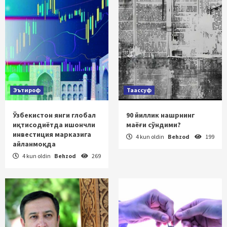
Эътироф
Таассуф
Ўзбекистон янги глобал
90 йиллик нашрнинг
иқтисодиётда ишончли
маёғи сўндими?
инвестиция марказига
4 kun oldin
Behzod
199
айланмоқда
4 kun oldin
Behzod
269