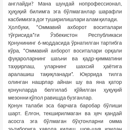
англайди? Мана шундай нопрофессионал,
ҳуқуқий билимга эга бўлмаганлар шарафли
касбимизга доғ туширилишлари алам қилади.
Ҳолбуки, “Оммавий ахборот воситалари
тўғрисида”ги Ўзбекистон Республикаси
Қонунининг 6-моддасида ўрнатилган тартибга
кўра, “Оммавий ахборот воситалари орқали
фуқароларнинг шаъни ва қадр-қимматини
таҳқирлаш, уларнинг шахсий ҳаётига
аралашиш тақиқланади”. Юқорида тилга
олинган нашрлар айнан шу ва яна қатор
қонунларда белгилаб қўйилган ҳуқуқий
мезонни қўпол равишда бузганлар.
Қонун талаби эса барчага баробар бўлиши
шарт. Ёлғон, текширилмаган ва ҳеч қандай
асосга эга бўлмаган бўҳтонларни омма
эътиборига ҳавола қилиш, шов-шув изидан