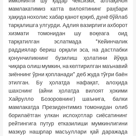
имконияти шу қадар чексизки, аллақачон
мамлакатимиз катта вилоятининг раҳбари
ҳақида нохолис хабар қанот қоқиб, дунё бўйлаб
тарқалишга улгурди. Адлия вазирлиги ахборот
хизмати томонидан шу воқеага оид
тарқатилган эслатмада “Кейинчалик
раддиялар бериш орқали эса, на дастлабки
қонунчиликнинг бузилиш ҳолатини йўққа
чиқара олиш мумкин, на келтирилган маънавий
зиённинг ўрни қопланади” деб жуда тўғри баён
этилган. Бу ҳолатда нафақат, алоҳида
шахснинг (айни ҳолатда вилоят ҳокими
Хайрулло Бозоровнинг) шаънига, балки
мамлакатда Президентимиз томонидан олиб
борилаётган улкан ислоҳотлар сиёсатининг
рейтингига путур етказилиши мумкинлигини
мазкур нашрлар масъуллари қай даражада