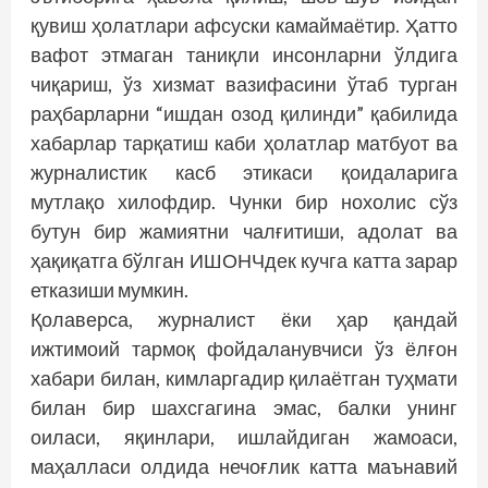
қувиш ҳолатлари афсуски камаймаётир. Ҳатто
вафот этмаган таниқли инсонларни ўлдига
чиқариш, ўз хизмат вазифасини ўтаб турган
раҳбарларни “ишдан озод қилинди” қабилида
хабарлар тарқатиш каби ҳолатлар матбуот ва
журналистик касб этикаси қоидаларига
мутлақо хилофдир. Чунки бир нохолис сўз
бутун бир жамиятни чалғитиши, адолат ва
ҳақиқатга бўлган ИШОНЧдек кучга катта зарар
етказиши мумкин.
Қолаверса, журналист ёки ҳар қандай
ижтимоий тармоқ фойдаланувчиси ўз ёлғон
хабари билан, кимларгадир қилаётган туҳмати
билан бир шахсгагина эмас, балки унинг
оиласи, яқинлари, ишлайдиган жамоаси,
маҳалласи олдида нечоғлик катта маънавий