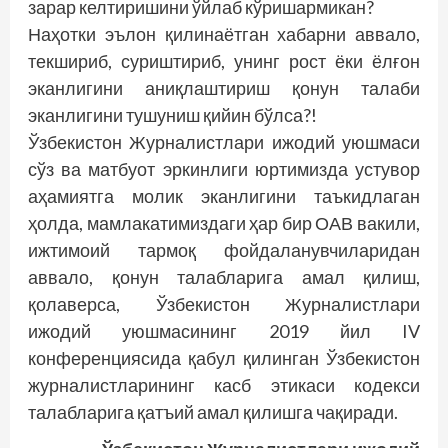
зарар келтиришини ўйлаб кўришармикан?
Наҳотки эълон қилинаётган хабарни аввало,
текшириб, суриштириб, унинг рост ёки ёлғон
эканлигини аниқлаштириш қонун талаби
эканлигини тушуниш қийин бўлса?!
Ўзбекистон Журналистлари ижодий уюшмаси
сўз ва матбуот эркинлиги юртимизда устувор
аҳамиятга молик эканлигини таъкидлаган
ҳолда, мамлакатимиздаги ҳар бир ОАВ вакили,
ижтимоий тармоқ фойдаланувчиларидан
аввало, қонун талабларига амал қилиш,
қолаверса, Ўзбекистон Журналистлари
ижодий уюшмасининг 2019 йил IV
конференциясида қабул қилинган Ўзбекистон
журналистларининг касб этикаси кодекси
талабларига қатъий амал қилишга чақиради.