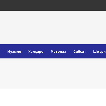
Т
Муаммо
Халқаро
Мутолаа
Сиёсат
Шеъри