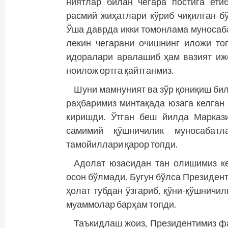
ниятлар билан чегара постига ети
расмий жиҳатлари кўриб чиқилган бў
Ўша даврда икки томонлама муносабат
лекин чегарани очишнинг иложи то
идоралари аралашиб ҳам вазият ижо
ноилож ортга қайтганмиз.
Шуни мамнуният ва зўр қониқиш бил
раҳбаримиз минтақада юзага келган
киришди. Ўтган беш йилда Марказ
самимий қўшничилик муносабатла
тамойиллари қарор топди.
Адолат юзасидан тан олишимиз ке
осон бўлмади. Бугун бўлса Президен
ҳолат тубдан ўзгариб, қўни-қўшничил
муаммолар барҳам топди.
Таъкидлаш жоиз, Президентимиз фа