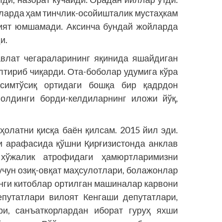
ларда ҳам тинчлик-осойишталик мустаҳкам
зият юмшамади. Аксинча бундай жойларда
и.
авлат чегараларининг яқинида яшайдиган
лтириб чиқарди. Ота-боболар удумига кўра
симтўсиқ ортидаги бошқа бир қадр­дон
 олдинги борди-келдиларнинг иложи йўқ,
ҳолатни қисқа баён қилсам. 2015 йил эди.
и арафасида қўшни Қирғизистонда анклав
хўжалик атрофидаги ҳамюртларимизни
учун озиқ-овқат маҳсулотлари, болажонлар
янги китоб­лар ортилган машиналар карвони
епутатлари вилоят Кенгаши депутатлари,
ри, санъаткорлардан иборат гуруҳ яхши