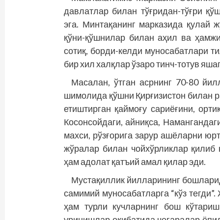
давлатлар билан тўғридан-тўғри қў
эга. Минтақанинг марказида қулай
қўни-қўшнилар билан аҳил ва ҳамжи
сотиқ, борди-келди муносабатлари ти
бир хил халқлар ўзаро тинч-тотув яша
Масалан, ўтган асрнинг 70-80 йил
шимолида қўшни Қирғизистон билан р
етиштирган қаймоғу сариёғини, ортиқ
Косонсойдаги, айниқса, Намангандаги
махси, рўзғорига зарур ашёларни юр
жўралар билан чойхўрликлар қилиб 
ҳам адолат қатъий амал қилар эди.
Мустақиллик йилларининг бошларид
самимий муносабатларга “кўз тегди”
ҳам турли кучларнинг бош кўтариш
уринишлар оқибатида чегаралар ёпил