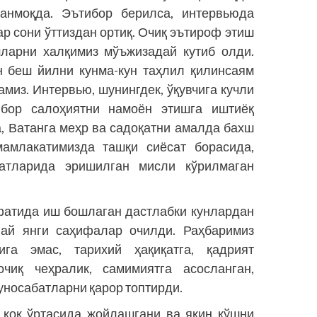
нмоқда. Эътибор берилса, интервьюда
р сони ўттиздан ортиқ. Очиқ эътироф этиш
шларни халқимиз мўъжизадай кутиб олди.
н беш йилни кунма-кун таҳлил қилинсаям
амиз. Интервью, шунингдек, ўқувчига кучли
 бор салоҳиятни намоён этишга иштиёқ
га, Ватанга меҳр ва садоқатни амалда бахш
амлакатимизда ташқи сиёсат борасида,
батларида эришилган мисли кўрилмаган
фатида иш бошлаган дастлабки кунлардан
лай янги саҳифалар очилди. Раҳбаримиз
га эмас, тарихий ҳақиқатга, қадрият
очиқ чеҳралик, самимиятга асосланган,
муносабатларни қарор топтирди.
қоқ ўртасида жойлашгани ва яқин қўшни