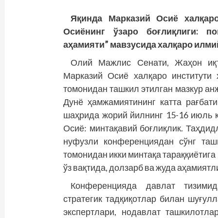
Яқинда Марказий Осиё халқар
Осиёнинг ўзаро боғлиқлиги: пой
аҳамияти” мавзусида халқаро илми
Олий Мажлис Сенати, Жаҳон иқт
Марказий Осиё халқаро институти
томонидан ташкил этилган мазкур анж
Дунё ҳамжамиятининг катта рағбат
шаҳрида жорий йилнинг 15-16 июль 
Осиё: минтақавий боғлиқлик. Таҳдид
нуфузли конференциядан сўнг таш
томонидан икки минтақа тараққиётига
ўз вақтида, долзарб ва жуда аҳамиятл
Конференцияда давлат тизимид
стратегик тадқиқотлар билан шуғул
экспертлари, нодав­лат ташкилотла