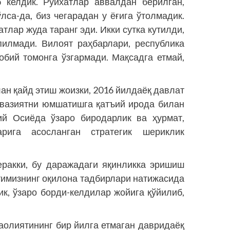
б келдик. Рўйхатлар аввалдан берилган,
лса-да, биз чегарадан у ёғига ўтолмадик.
лар жуда таранг эди. Икки сутка кутилди,
пилмади. Вилоят раҳбарлари, республика
бий томонга ўзгармади. Мақсадга етмай,
ан қайд этиш жоизки, 2016 йилдаёқ давлат
 вазиятни юмшатишга қатъий ирода билан
ий Осиёда ўзаро биродарлик ва ҳурмат,
рига асосланган стратегик шериклик
ракки, бу даражадаги яқинликка эришиш
тимизнинг оқилона тадбирлари натижасида
ик, ўзаро борди-келдилар жойига қўйилиб,
олиятининг бир йилга етмаган давридаёқ