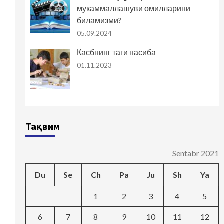
мукаммаллашуви омилларини
биламизми?
05.09.2024
Касбнинг таги насиба
01.11.2023
Тақвим
Sentabr 2021
Du
Se
Ch
Pa
Ju
Sh
Ya
1
2
3
4
5
6
7
8
9
10
11
12