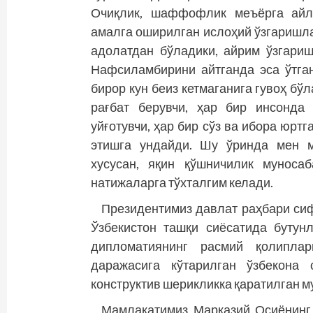
Очиқлик, шаффофлик меъёрга айла
амалга оширилган ислоҳий ўзгаришла
адолатдан бўладики, айрим ўзгари
Нафсиламбирини айтганда эса ўтга
бирор кун беиз кетмаганига гувоҳ бўл
рағбат берувчи, ҳар бир инсонда
уйғотувчи, ҳар бир сўз ва ибора юрт
этишга ундайди. Шу ўринда мен м
хусусан, яқин қўшничилик муноса
натижаларга тўхталгим келади.
Президентимиз давлат раҳбари си
Ўзбекистон ташқи сиёсатида бутун
дипломатиянинг расмий қолиплари
даражасига кўтарилган ўзбекона 
конструктив ше­рикликка қаратилган 
Мамлакатимиз Марказий Осиёнинг 