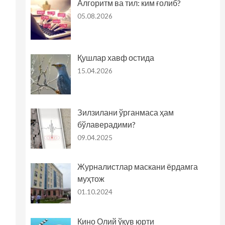
Алгоритм ва тил: ким ғолиб?
05.08.2026
Қушлар хавф остида
15.04.2026
Зилзилани ўрганмаса ҳам
бўлаверадими?
09.04.2025
Журналистлар маскани ёрдамга
муҳтож
01.10.2024
Кино Олий ўқув юрти