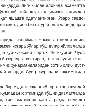
шни-қардошлиги билан алоҳида аҳамиятга
 жўғрофий жойлашув халқимизни қадимдан
ҳат яшашга одатлантирган. Ўзаро савдо-
ли яқин, дини битта, урф-одатлари деярли
ган.
ларида, эслайман, Наманган вилоятининг
амзий чегара бўлар, қўшнилар яйловларда
ча қўй-қўзисини Чортоқ, Янгиқўрғон, Чуст,
 бозорларга келтирар, топган пулига этик-
тимиз ҳунармандларидан сотиб олиб, дўст-
қайтишарди. Сув ресурслари тақсимотида
а бир муддат сақланиб турган ана шундай
. Жумладан юртимизда, қўшни давлатларда
и, тинч ижтимоий ҳаётга раҳна солишга
ди, назорат кучайди. Орадан йиллар ўтди.