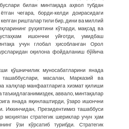
ббуслари билан минтақада аҳвол тубдан
ётган чегара, борди-келди доирасидаги
 келган ришталар тили бир, дини ва миллий
лқларининг руҳиятини кўтарди, мақсад ва
устаҳкам ишончни уйғотди, умидбаш
интақа учун глобал ҳисобланган Орол
сурсларидан оқилона фойдаланиш бўйича
хши қўшничилик муносабатларини янада
 ташаббуслари, масалан, Марказий ва
ча халқлар манфаатларига хизмат қилиши
а таъкидлаганимиздек, аввало, минтақалар
рига янада яқинлаштирди, ўзаро ишончни
и. Иккинчидан, Президентимиз ташаббуси
р моҳиятан стратегик шериклар учун ҳам
нинг ўзи кўрсатиб турибди. Стратегик