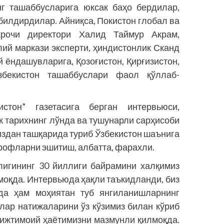
нг ташаббусларига юксак баҳо бердилар,
билдирдилар. Айниқса, Покистон глобал ва
жрочи директори Халид Таймур Акрам,
ий маркази эксперти, ҳиндистонлик Сканд
 ёндашувларига, Қозоғистон, Қирғизистон,
бекистон ташаб­буслари фаол қўллаб-
истон” газетасига берган интервьюси,
к тарихнинг лўнда ва тушунарли сарҳисоби
издан ташқарида туриб Ўзбекистон шаънига
рофларни эшитиш, албатта, фарахли.
лигининг 30 йиллиги байрамини халқимиз
лмоқда. Интервьюда ҳақли таъкидланди, биз
нда ҳам моҳиятан туб янгила­нишларнинг
тлар натижаларини ўз кўзимиз билан кўриб
 ижтимоий ҳаётимизни мазмунли қилмоқда.