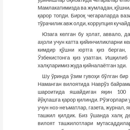
Мамлакатимизда ва жумладан, қўшни
қарор топди. Бироқ чегараларда ва
тўрачилик авж олди, коррупция кучайд
Юзага келган бу ҳолат, аввало, д
аҳоли учун катта қийинчиликларни ке
кимдир қўшни юртга қиз берган, 
Ўзбекистонга қиз узатган. Ишқилиб
халқларимиз жуда қийналаётган эди.
Шу ўринда ўзим гувоҳи бўлган бир 
Наманган вилоятида Наврўз байрам
шароитида яшайдиган яқин 100 
йўқлашга қарор қилинди. Рўзғорлари 
учун ноз-неъматлар, газета, журнал, 
ташкил қилдик. Биз ўшанда халқ д
вилоят ташкилотлари мутасаддила