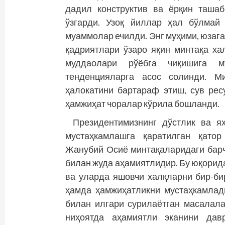
дадил конструктив ва ёрқин таша
ўзгарди. Узоқ йиллар ҳал бўлмай 
муаммолар ечилди. Энг муҳими, юзага
қадриятлари ўзаро яқин минтақа ха
муддаолари рўёбга чиқишига м
тенденцияларга асос солинди. М
ҳалокатини бартараф этиш, сув ре
ҳамжиҳат чоралар кўрила бошланди.
Президентимизнинг дўстлик ва я
мустаҳкамлашга қаратилган қатор
Жанубий Осиё минтақаларидаги бар
билан жуда аҳамиятлидир. Бу юқорид
ва уларда яшовчи халқларни бир-би
ҳамда ҳамжиҳатликни мус­таҳкамлад
билан илгари сурилаётган масалала
ниҳоятда аҳамиятли эканини давр