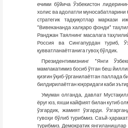
ечими бўйича Ўзбекистон лидерини
холис ва адолатли муносабатларини 
стратегик тадқиқотлар маркази и
“Вивекананда халқаро фонди” таҳлил
Ранджан Таялнинг масалага таҳлилий
Россия ва Сингапурдан туриб, Ўз
қувватланаётганига гувоҳ бўлдик.
Президентимизнинг “Янги Ўзбек
мамлакатимиз босиб ўтган беш йилли
қизғин ўқиб-ўрганилаётган паллада б
билдирилаётган юқоридаги каби эъти
Умуман олганда, давлат Мустақил
ёруғ юз, яхши кайфият билан кутиб о
ўзгардик, жамият ўзгарди. Ўзгарга
гувоҳи бўлиб турибмиз. Саъй-ҳарака
турибмиз. Демократик янгиланишлар