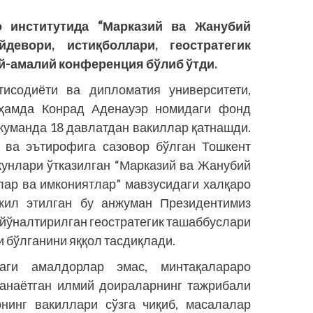
о институтида “Марказий ва Жанубий
девори, истиқболлари, геостратегик
й-амалий конференция бўлиб ўтди.
исодиёти ва дипломатия университети,
 ҳамда Конрад Аденауэр номидаги фонд
уманда 18 давлатдан вакиллар қатнаш­­ди.
и ва эътирофига сазовор бўлган Тошкент
кунлари ўтказилган “Марказий ва Жанубий
лар ва имкониятлар” мавзусидаги халқаро
кил этилган бу анжуман Президентимиз
 йўналтирилган геостратегик ташаббуслари
и бўлганини яққол тасдиқлади.
аги амалдорлар эмас, минтақалараро
ланаётган илмий доираларнинг тажрибали
рнинг вакиллари сўзга чиқиб, масалалар