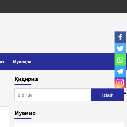
ят
Мулоҳаза
Қидириш
Qidirshish:
Муаммо