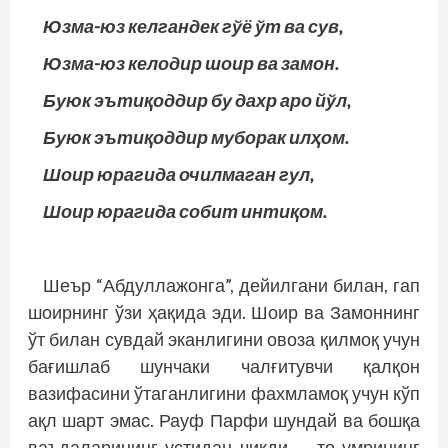
Юзма-юз келгандек гўё ўт ва сув,
Юзма-юз келодир шоир ва замон.
Буюк эътиқоддир бу дахр аро йўл,
Буюк эътиқоддир муборак илҳом.
Шоир юрагида очилмаган гул,
Шоир юрагида собит интиқом.
Шеър “Абдуллажонга”, дейилгани билан, гап
шоирнинг ўзи ҳақида эди. Шоир ва Замоннинг
ўт билан сувдай эканлигини овоза қилмоқ учун
бағишлаб шунчаки чалғитувчи қалқон
вазифасини ўтаганлигини фахмламоқ учун кўп
ақл шарт эмас. Рауф Парфи шундай ва бошқа
ваъдаларининг устидан чиқди — то умрининг