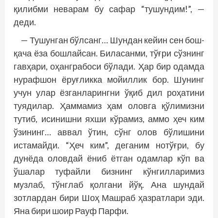
қилибми неварам бу сафар “тушундим!”, —
деди.
— Тушунган бўлсанг… Шундан кейин сен бош­
қача ёза бошлайсан. Биласанми, тўғри сўзнинг
гавҳари, оҳанграбоси бўлади. Ҳар бир одамда
нурафшон ёруғликка мойиллик бор. Шунинг
учун улар ёзганларингни ўқиб дил роҳатини
туядилар. Ҳаммамиз ҳам оловга қўлимизни
тутиб, исинишни яхши кўрамиз, аммо ҳеч ким
ўзининг… аввал ўтин, сўнг олов бўлишини
истамайди. “Ҳеч ким”, деганим нотўғри, бу
дунёда оловдай ёниб ётган одамлар кўп ва
ўшалар туфайли бизнинг кўнгилларимиз
музлаб, тўнглаб қолгани йўқ. Ана шундай
зотлардан бири Шоҳ Машраб ҳазратлари эди.
Яна бири шоир Рауф Парфи.