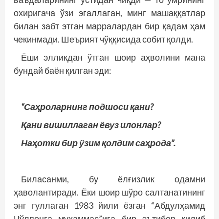
охиригача ўзи эгаллаган, минг машаққатлар
билан забт этган марралардан бир қадам ҳам
чекинмади. Шеърият чўққисида собит қолди.
Ёши элликдан ўтган шоир аҳволини мана
бундай баён қилган эди:
“Саҳроларнинг подшоси қани?
Қани вишиллаган ёвуз илонлар?
Наҳотки бир ўзим қолдим саҳрода”.
Биласанми, бу ёлғизлик одамни
ҳаволантиради. Ёки шоир шўро салтанатининг
энг гуллаган 1983 йили ёзган “Абдулҳамид
Чўлпонга муҳаммас”ига бир эътибор қилиб