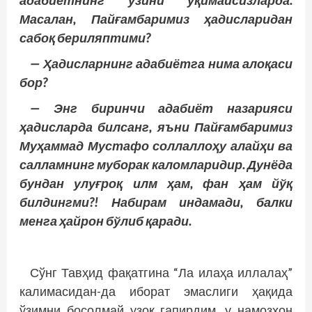
адабиётнинг ўзини ўқимайсизларда.
Масалан, Пайғамбаримиз ҳадисларидан
сабоқ бериляптими?
— Ҳадисларнинг адабиётга нима алоқаси
бор?
— Энг биринчи адабиёт назарияси
ҳадисларда билсанг, яъни Пайғамбаримиз
Муҳаммад Мустафо соллаллоҳу алайҳи ва
салламнинг муборак каломларидир. Дунёда
бундан улуғроқ илм ҳам, фан ҳам йўқ
билдингми?! Набирам индамади, балки
менга ҳайрон бўлиб қаради.
Сўнг Тавҳид фақатгина “Ла илаҳа иллалаҳ”
калимасидан-да иборат эмаслиги ҳақида
ўзимни босолмай узоқ гапирдим, у намозхон