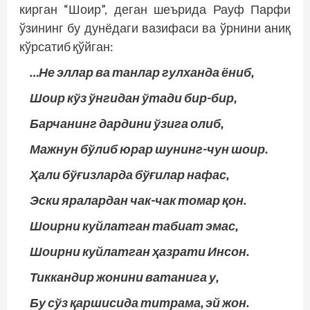
кирган “Шоир”, деган шеърида Рауф Парфи
ўзининг бу дунёдаги вазифаси ва ўрнини аниқ
кўрсатиб қўйган:
…Не эллар ва танлар гулханда ёниб,
Шоир кўз ўнгидан ўтади бир-бир,
Барчанинг дардини ўзига олиб,
Мажнун бўлиб юрар шунинг-чун шоир.
Ҳали бўғизларда бўғилар нафас,
Эски яралардан чак-чак томар қон.
Шоирни куйлатган табиат эмас,
Шоирни куйлатган ҳазрати Инсон.
Тиккандир жонини ватанига у,
Бу сўз қаршисида титрама, эй жон.