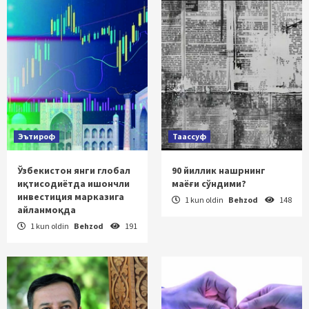
Эътироф
Таассуф
Ўзбекистон янги глобал
90 йиллик нашрнинг
иқтисодиётда ишончли
маёғи сўндими?
инвестиция марказига
1 kun oldin
Behzod
148
айланмоқда
1 kun oldin
Behzod
191