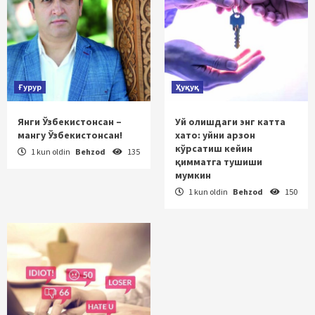
Ғурур
Ҳуқуқ
Янги Ўзбекистонсан –
Уй олишдаги энг катта
мангу Ўзбекистонсан!
хато: уйни арзон
кўрсатиш кейин
1 kun oldin
Behzod
135
қимматга тушиши
мумкин
1 kun oldin
Behzod
150