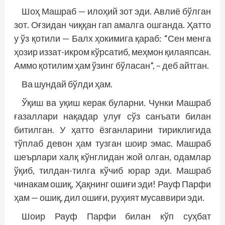
Шоҳ Машраб — илоҳий зот эди. Авлиё бўлган
зот. Оғзидан чиққан гап амалга ошганда. Ҳатто
у ўз қотили — Балх ҳокимига қараб: “Сен менга
ҳозир иззат-икром кўрсатиб, меҳмон қилаяпсан.
Аммо қотилим ҳам ўзинг бўласан”, – деб айтган.
Ва шундай бўлди ҳам.
Ўқиш ва уқиш керак буларни. Чунки Машраб
ғазаллари нақадар улуғ сўз санъати билан
битилган. У ҳатто ёзганларини тириклигида
тўплаб девон ҳам тузган шоир эмас. Машраб
шеърлари халқ кўнглидан жой олган, одамлар
ўқиб, тилдан-тилга кўчиб юрар эди. Машраб
чинакам ошиқ, Ҳақнинг ошиғи эди! Рауф Парфи
ҳам — ошиқ, дил ошиғи, руҳият мусаввири эди.
Шоир Рауф Парфи билан кўп суҳбат