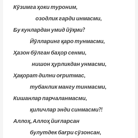
Кўзимга ҳоки туроним,
озодлик гарди инмасми,
Бу кунлардан умид йўқми?
Йўлларинг қаро тунмасми,
Ҳазон бўлган баҳор сенми,
нишон ҳурликдан унмасми,
Ҳақорат дилни оғритмас,
тубанлик мангу тинмасми,
Кишанлар парчаланмасми,
қиличлар энди синмасми?!
Аллоҳ, Аллоҳ йиғларсан
булутдек бағри сўзонсан,