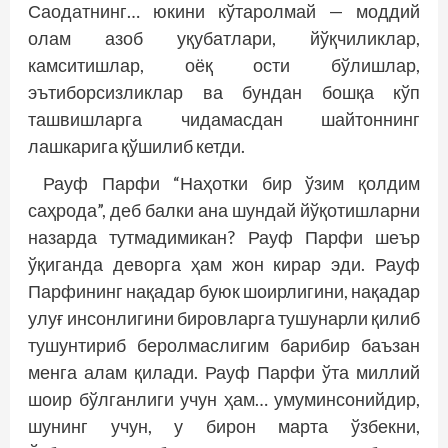
Саодатнинг… юкини кўтаролмай — моддий
олам азоб уқубатлари, йўқчиликлар,
камситишлар, оёқ ости бўлишлар,
эътиборсизликлар ва бундан бош­­қа кўп
ташвишларга чидамасдан шайтоннинг
лашкарига қўшилиб кетди.
Рауф Парфи “Наҳотки бир ўзим қолдим
саҳрода”, деб балки ана шундай йўқотишларни
назарда тутмадимикан? Рауф Парфи шеър
ўқиганда деворга ҳам жон кирар эди. Рауф
Парфининг нақадар буюк шоирлигини, нақадар
улуғ инсонлигини бировларга тушунарли қилиб
тушунтириб беролмаслигим барибир баъзан
менга алам қилади. Рауф Парфи ўта миллий
шоир бўлганлиги учун ҳам… умуминсонийдир,
шунинг учун, у бирон марта ўзбекни,