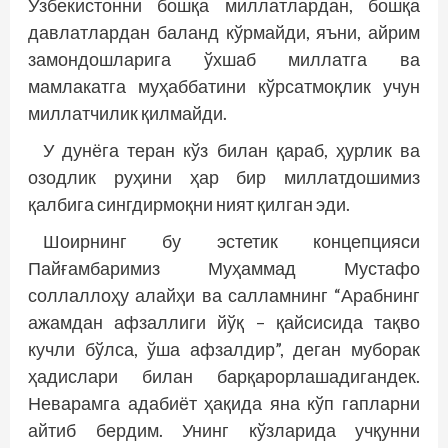
Ўзбекистонни бошқа миллатлардан, бошқа
давлатлардан баланд кўрмайди, яъни, айрим
замондошларига ўхшаб миллатга ва
мамлакатга муҳаббатини кўрсатмоқлик учун
миллатчилик қилмайди.
У дунёга теран кўз билан қараб, ҳурлик ва
озодлик руҳини ҳар бир миллатдошимиз
қалбига сингдирмоқни ният қилган эди.
Шоирнинг бу эстетик концепцияси
Пайғамбаримиз Муҳаммад Мустафо
соллаллоҳу алайҳи ва салламнинг “Арабнинг
ажамдан афзаллиги йўқ – қайсисида тақво
кучли бўлса, ўша афзалдир”, деган муборак
ҳадислари билан барқарорлашадигандек.
Неварамга адабиёт ҳақида яна кўп гапларни
айтиб бердим. Унинг кўзларида учқунни