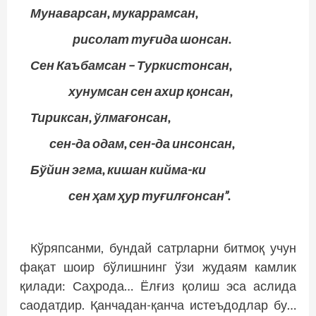
Мунаварсан, мукаррамсан,
рисолат туғида шонсан.
Сен Каъбамсан – Туркистонсан,
хунумсан сен ахир қонсан,
Тириксан, ўлмағонсан,
сен-да одам, сен-да инсонсан,
Бўйин эгма, кишан кийма-ки
сен ҳам ҳур туғилғонсан”.
Кўряпсанми, бундай сатрларни битмоқ учун
фақат шоир бўлишнинг ўзи жудаям камлик
қилади: Саҳрода… Ёлғиз қолиш эса аслида
саодатдир. Қанчадан-қанча истеъдодлар бу…