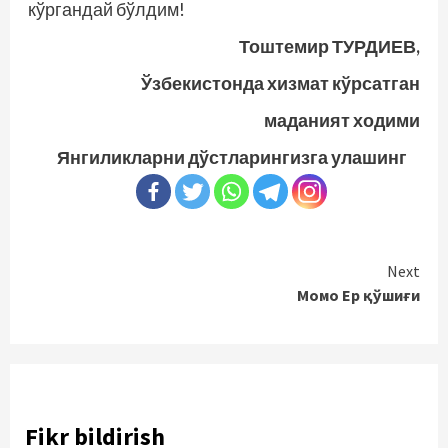
кўргандай бўлдим!
Тоштемир ТУРДИЕВ,
Ўзбекистонда хизмат кўрсатган
маданият ходими
Янгиликларни дўстларингизга улашинг
Continue
Next
Момо Ер қўшиғи
Reading
Fikr bildirish