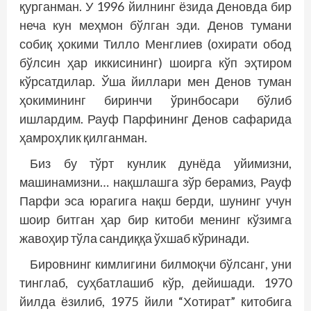
қурганман. У 1996 йилнинг ёзида Деновда бир
неча кун меҳмон бўлган эди. Денов тумани
собиқ ҳокими Тилло Менглиев (охирати обод
бўлсин ҳар иккисининг) шоирга кўп эҳтиром
кўрсатдилар. Ўша йиллари мен Денов туман
ҳокимининг биринчи ўринбосари бўлиб
ишлардим. Рауф Парфининг Денов сафарида
ҳамроҳлик қилганман.
Биз бу тўрт кунлик дунёда уйимизни,
машинамизни… нақшлашга зўр берамиз, Рауф
Парфи эса юрагига нақш берди, шунинг учун
шоир битган ҳар бир китоби менинг кўзимга
жавоҳир тўла сандиққа ўхшаб кўринади.
Бировнинг кимлигини билмоқчи бўлсанг, уни
тинглаб, суҳбатлашиб кўр, дейишади. 1970
йилда ёзилиб, 1975 йили “Хотират” китобига