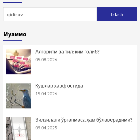
Qidirshish:
Муаммо
Алгоритм ва тил: ким ғолиб?
05.08.2026
Қушлар хавф остида
15.04.2026
Зилзилани ўрганмаса ҳам бўлаверадими?
09.04.2025