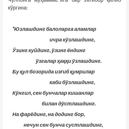
кўргина:
“Юзлашдинг балоларга аламлар
ичра кўзлашдинг,
Ўзинг куйдинг, ўзинг ёндинг
ўзгалар ҳаққи ўзлашдинг.
Бу қул бозорида изғиб қумрилар
каби бўзлашдинг,
Кўнгил, сен бунчалар кишанлар
билан дўстлашдинг.
На фарёдинг, на додинг бор,
нечун сен бунча сустлашдинг,