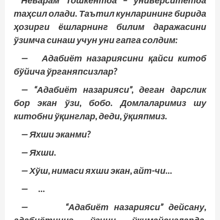
Неварам Тошкентда – университетда
таҳсил олади. Таътил кунларининг бирида
ҳозирги ёшларнинг билим даражасини
ўзимча синаш учун уни гапга солдим:
— Адабиёт назариясини қайси китоб
бўйича ўрганяпсизлар?
— “Адабиёт назарияси”, деган дарслик
бор экан ўзи, бобо. Домлаларимиз шу
китобни ўқинглар, деди, ўқияпмиз.
— Яхши эканми?
— Яхши.
— Хўш, нимаси яхши экан, айт-чи…
— …
— “Адабиёт назарияси” дейсану,