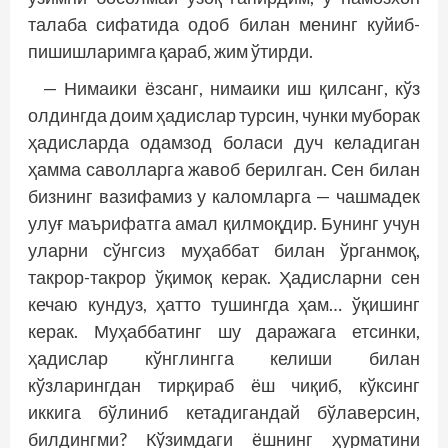
талаба сифатида одоб билан менинг ку­йиб-
пишишларимга қараб, жим ўтирди.
— Нимаики ёзсанг, нимаики иш қилсанг, кўз
олдингда доим ҳадислар турсин, чунки муборак
ҳадисларда одамзод боласи дуч келадиган
ҳамма саволларга жавоб берилган. Сен билан
бизнинг вазифамиз у каломларга — чашмадек
улуғ маърифатга амал қилмоқдир. Бунинг учун
уларни сўнгсиз муҳаббат билан ўрганмоқ,
такрор-такрор ўқимоқ керак. Ҳадисларни сен
кечаю кундуз, ҳатто тушингда ҳам… ўқишинг
керак. Муҳаб­батинг шу даражага етсинки,
ҳадислар кўнг­лингга келиши билан
кўзларингдан тирқираб ёш чиқиб, кўксинг
иккига бўлиниб кетадигандай бўлаверсин,
билдингми? Кўзимдаги ёшнинг ҳурматини