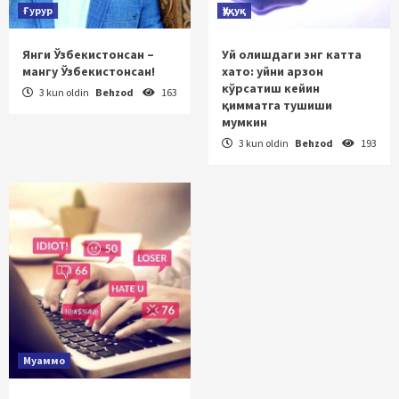
Ғурур
Ҳуқуқ
Янги Ўзбекистонсан –
Уй олишдаги энг катта
мангу Ўзбекистонсан!
хато: уйни арзон
кўрсатиш кейин
3 kun oldin
Behzod
163
қимматга тушиши
мумкин
3 kun oldin
Behzod
193
Муаммо