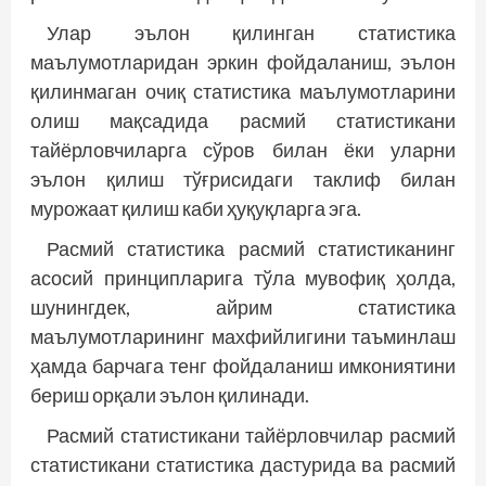
Улар эълон қилинган статистика
маълумотларидан эркин фойдаланиш, эълон
қилинмаган очиқ статистика маълумотларини
олиш мақсадида расмий статистикани
тайёрловчиларга сўров билан ёки уларни
эълон қилиш тўғрисидаги таклиф билан
мурожаат қилиш каби ҳуқуқларга эга.
Расмий статистика расмий статистиканинг
асосий принципларига тўла мувофиқ ҳолда,
шунингдек, айрим статистика
маълумотларининг махфийлигини таъминлаш
ҳамда барчага тенг фойдаланиш имкониятини
бериш орқали эълон қилинади.
Расмий статистикани тайёрловчилар расмий
статистикани статистика дастурида ва расмий