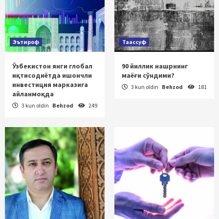
Эътироф
Таассуф
Ўзбекистон янги глобал
90 йиллик нашрнинг
иқтисодиётда ишончли
маёғи сўндими?
инвестиция марказига
3 kun oldin
Behzod
181
айланмоқда
3 kun oldin
Behzod
249