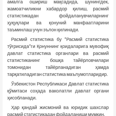
амалга ошириш мақсадида, шунингдек,
жамоатчиликни хабардор қилиш, расмий
статистикадан фойдаланувчиларнинг
ҳуқуқлари ва қонуний манфаатларини
таъминлаш учун эълон қилинади.
Расмий статистика бу “Расмий статистика
тўғрисида”ги Қонуннинг қоидаларига мувофиқ
давлат статистика органлари ва расмий
статистиканинг бошқа тайёрловчилари
томонидан тайёрланадиган ҳамда
тарқатиладиган статистика маълумотларидир.
Ўзбекистон Республикаси Давлат статистика
қўмитаси соҳада ваколатли давлат органи
ҳисобланади.
Ҳар қандай жисмоний ва юридик шахслар
расмий статистикадан фойдаланиши мумкин.