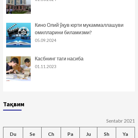
Кино Олий ўқув юрти мукаммаллашуви
омилларини биламизми?
05.09.2024
Касбнинг таги насиба
01.11.2023
Тақвим
Sentabr 2021
Du
Se
Ch
Pa
Ju
Sh
Ya