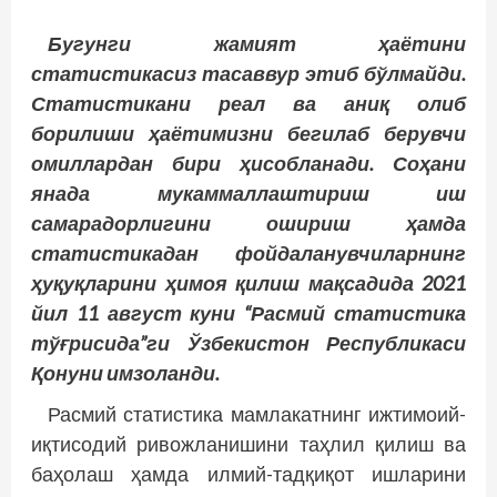
Бугунги жамият ҳаётини
статистикасиз тасаввур этиб бўлмайди.
Статистикани реал ва аниқ олиб
борилиши ҳаётимизни бегилаб берувчи
омиллардан бири ҳисобланади. Соҳани
янада мукаммаллаштириш иш
самарадорлигини ошириш ҳамда
статистикадан фойдаланувчиларнинг
ҳуқуқларини ҳимоя қилиш мақсадида 2021
йил 11 август куни “Расмий статистика
тўғрисида”ги Ўзбекистон Республикаси
Қонуни имзоланди.
Расмий статистика мамлакатнинг ижтимоий-
иқтисодий ривожланишини таҳлил қилиш ва
баҳолаш ҳамда илмий-тадқиқот ишларини