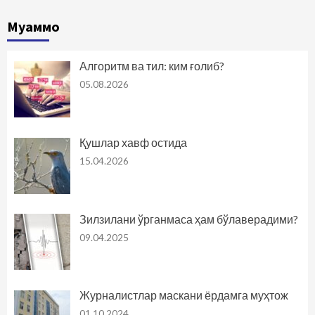
Муаммо
Алгоритм ва тил: ким ғолиб?
05.08.2026
Қушлар хавф остида
15.04.2026
Зилзилани ўрганмаса ҳам бўлаверадими?
09.04.2025
Журналистлар маскани ёрдамга муҳтож
01.10.2024