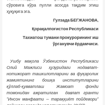
сўровига кўра пулли асосда тақдим этиш
ҳуқуқига эга.
Гулзада БЕГЖАНОВА,
Қорақалпоғистон Республикаси
Тахиатош тумани прокурорининг иш
ўрганувчи ёрдамчиси.
Ушбу мақола Ўзбекистон Республикаси
Олий Мажлиси ҳузуридаги нодавлат-
нотижорат ташкилотларини в
а фуқаролик
жамиятининг бошқа институтларини
қўллаб-қувватлаш Жамоат фонди
томонидан ажратилган давлат гранти
“Инсон манфаати — тараққиёт пойдевори”