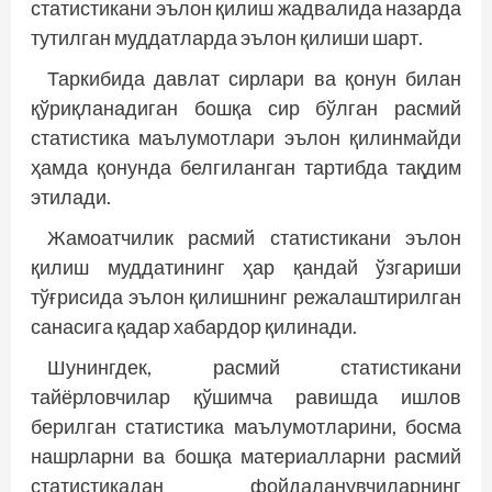
статистикани эълон қилиш жадвалида назарда
тутилган муддатларда эълон қилиши шарт.
Таркибида давлат сирлари ва қонун билан
қўриқланадиган бошқа сир бўлган расмий
статистика маълумотлари эълон қилинмайди
ҳамда қонунда белгиланган тартибда тақдим
этилади.
Жамоатчилик расмий статистикани эълон
қилиш муддатининг ҳар қандай ўзгариши
тўғрисида эълон қилишнинг режалаштирилган
санасига қадар хабардор қилинади.
Шунингдек, расмий статистикани
тайёрловчилар қўшимча равишда ишлов
берилган статистика маълумотларини, босма
нашрларни ва бошқа материалларни расмий
статистикадан фойдаланувчиларнинг