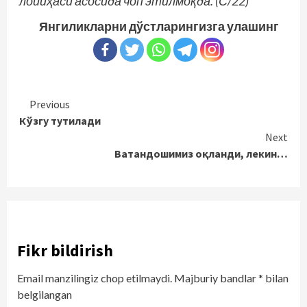
лойиҳаси асосида чоп этилмоқда. (С/22)
Янгиликларни дўстларингизга улашинг
Continue
Previous
Кўзгу тутилади
Reading
Next
Ватандошимиз оқланди, лекин…
Fikr bildirish
Email manzilingiz chop etilmaydi.
Majburiy bandlar
*
bilan
belgilangan