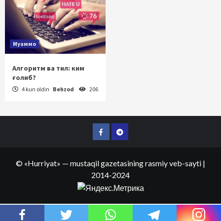
Муаммо
Алгоритм ва тил: ким
ғолиб?
4 kun oldin
Behzod
206
Facebook
Telegram
©
«Hurriyat»
— mustaqil gazetasining rasmiy veb-sayti
|
2014-2024