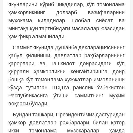
якунларини кўриб чиқадилар, кўп томонлама
ҳамкорликнинг долзарб вазифаларини
муҳокама қиладилар. Глобал сиёсат ва
минтақа кун тартибидаги масалалар юзасидан
ҳам фикр алмашилади.
Саммит якунида Душанбе декларациясининг
қабул қилиниши, давлатлар раҳбарларининг
қарорлари ва Ташкилот доирасидаги кўп
қиррали ҳамкорликни кенгайтиришга доир
бошқа кўп томонлама ҳужжатлар имзоланиши
кўзда тутилган. ШҲТга раислик Ўзбекистон
Республикасига ўтиши саммитнинг муҳим
воқеаси бўлади.
Бундан ташқари, Президентимиз дастуридан
ҳамкор давлатлар раҳбарлари билан қатор
икки томонлама музокаралар ҳамда