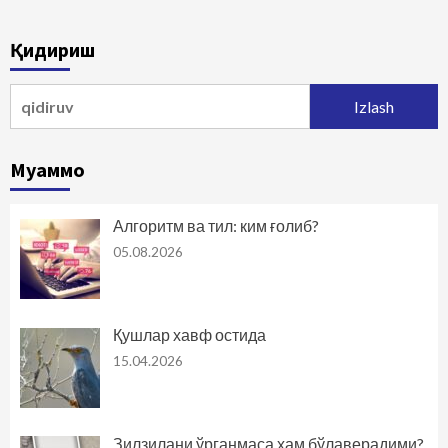
Қидириш
Qidirshish:
Муаммо
Алгоритм ва тил: ким ғолиб?
05.08.2026
Қушлар хавф остида
15.04.2026
Зилзилани ўрганмаса ҳам бўлаверадими?