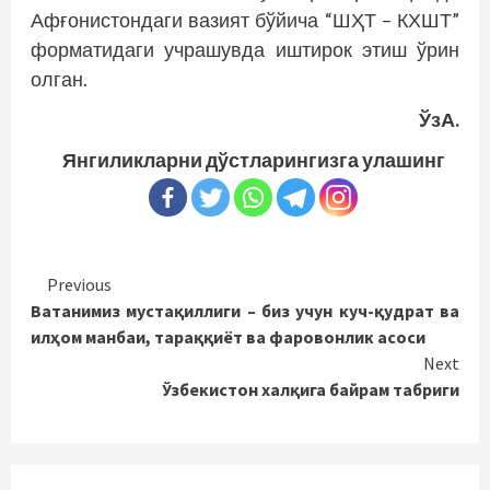
Афғонистондаги вазият бўйича “ШҲТ – КХШТ”
форматидаги учрашувда иштирок этиш ўрин
олган.
ЎзА.
Янгиликларни дўстларингизга улашинг
Continue
Previous
Ватанимиз мустақиллиги – биз учун куч-қудрат ва
Reading
илҳом манбаи, тараққиёт ва фаровонлик асоси
Next
Ўзбекистон халқига байрам табриги