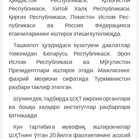
Ҳиндистон Республикаси, Қозоғистон
Республикаси, Хитой Халқ Республикаси,
Қирғиз Республикаси, Покистон Ислом Рес­
публикаси ва Россия Федерацияси
етакчиларининг иштирок этиши кутилмоқда.
Ташкилот ҳузуридаги кузатувчи давлатлар
томонидан Беларусь Республикаси, Эрон
Ислом Республикаси ва Мўғулистон
Президентлари иштирок этади. Мажлиснинг
фахрий меҳмони сифатида Туркманистон
раҳбари таклиф этилган.
Шунингдек, тадбирда ШҲТ ижроия органлари
ва бошқа халқаро институтлар раҳбарлари
қатнашади.
Кун тартибига мувофиқ, иштирокчилар
ШҲТнинг ўтган 20 йилги фаолиятининг асосий