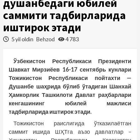
душанбедаги юбилей
саммити тадбирларида
иштирок этади
5 yil oldin
Behzod
4 783
Ўзбекистон Республикаси Президенти
Шавкат Мирзиёев 16-17 сентябрь кунлари
Тожикистон Республикаси пойтахти —
Душанбе шаҳрида бўлиб ўтадиган Шанхай
Ҳамкорлик Ташкилоти Давлат раҳбарлари
кенгашининг юбилей мажлиси
тадбирларида иштирок этади.
Тожикистон раислигида ўтказилаётган
саммит ишида ШҲТга аъзо давлатлар –