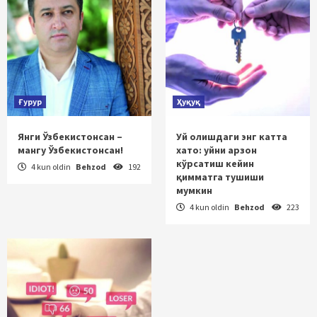
Ғурур
Ҳуқуқ
Янги Ўзбекистонсан –
Уй олишдаги энг катта
мангу Ўзбекистонсан!
хато: уйни арзон
кўрсатиш кейин
4 kun oldin
Behzod
192
қимматга тушиши
мумкин
4 kun oldin
Behzod
223