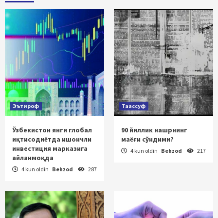
Эътироф
Таассуф
Ўзбекистон янги глобал
90 йиллик нашрнинг
иқтисодиётда ишончли
маёғи сўндими?
инвестиция марказига
4 kun oldin
Behzod
217
айланмоқда
4 kun oldin
Behzod
287