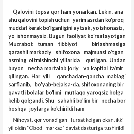
Qalovini topsa qor ham yonarkan. Lekin, ana
shu qalovini topish uchun yarim asrdan ko'proq
muddat kerak bo'lganligini aytsak, yo ishonasiz,
yo ishonmaysiz. Bugun faoliyat ko'rsatayotgan
Muzrabot tuman tibbiyot birlashmasiga
qarashli markaziy shifoxona majmuasi o'tgan
asrning oltmishinchi yillarida qurilgan. Undan
buyon necha martalab joriy va kapital ta'mir
qilingan. Har yili qanchadan-qancha mablag'
sarflanib, bo'yab-bejalsa-da, shifoxonaning bir
qavatli bolalar bo'limi mutlaqo yaroqsiz holga
kelib qolgandi. Shu sababli bo'lim bir necha bor
boshqa joylarga ko'chirildi ham.
Nihoyat, qor yonadigan fursat kelgan ekan, ikki
yil oldin “Obod markaz” davlat dasturiga tushirildi.