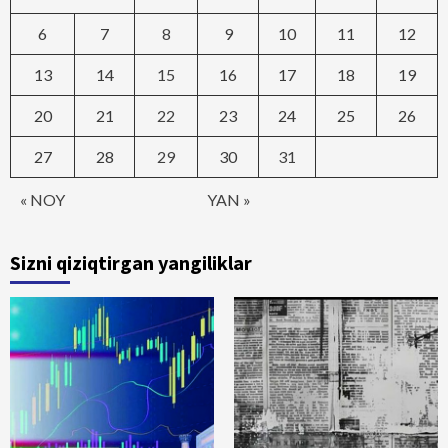
6
7
8
9
10
11
12
13
14
15
16
17
18
19
20
21
22
23
24
25
26
27
28
29
30
31
« NOY
YAN »
Sizni qiziqtirgan yangiliklar