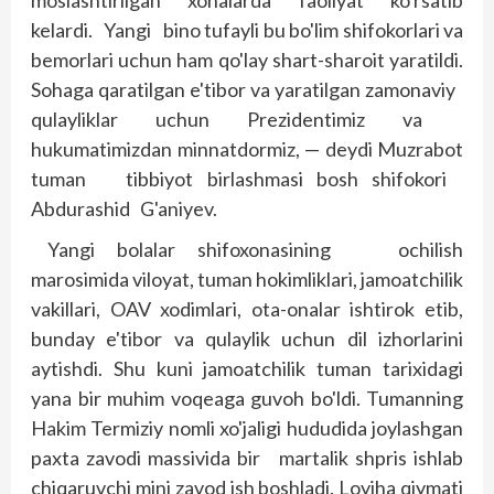
moslashtirilgan xonalarda faoliyat ko'rsatib
kelardi. Yangi bino tufayli bu bo'lim shifokorlari va
bemorlari uchun ham qo'lay shart-sharoit yaratildi.
Sohaga qaratilgan e'tibor va yaratilgan zamonaviy
qulayliklar uchun Prezidentimiz va
hukumatimizdan minnatdormiz, — deydi Muzrabot
tuman tibbiyot birlashmasi bosh shifokori
Abdurashid G'aniyev.
Yangi bolalar shifoxonasining ochilish
marosimida viloyat, tuman hokimliklari, jamoatchilik
vakillari, OAV xodimlari, ota-onalar ishtirok etib,
bunday e'tibor va qulaylik uchun dil izhorlarini
aytishdi. Shu kuni jamoatchilik tuman tarixidagi
yana bir muhim vo­qeaga guvoh bo'ldi. Tumanning
Hakim Termiziy nomli xo'jaligi hududida joylashgan
paxta zavodi massivida bir martalik shpris ishlab
chiqaruvchi mini zavod ish bosh­ladi. Loyiha qiymati