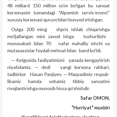
48 milliard 150 million so'm bo'lgan bu sanoat
korxonasini tumandagi “Alpomish ser­­vis-invest”
xususiy korxonasi quruvchilari bun­yod etishgan.
Oyiga 200 ming shpris ishlab chiqarishga
mo'ljallangan mini zavod ishga tushurilishi
munosabati bilan 70 nafar mahalliy ishchi va
mutaxassislar foydali mehnat bilan band bo'ldi.
— Kelgusida faoliyatimizni yanada kengaytirish
niyatidamiz, — dedi yangi korxona rahbari,
tadbirkor Hasan Panjiyev. — Maqsadimiz respub­
likamiz hamda vohamiz tibbiy sanoatini
rivojlantirishga munosib hissa qo'shishdir.
Safar OMON,
“Hurriyat” muxbiri