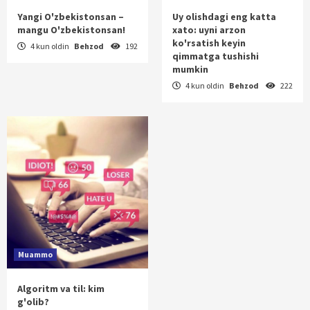
Yangi O'zbekistonsan –
Uy olishdagi eng katta
mangu O'zbekistonsan!
xato: uyni arzon
ko'rsatish keyin
4 kun oldin
Behzod
192
qimmatga tushishi
mumkin
4 kun oldin
Behzod
222
Muammo
Algoritm va til: kim
g'olib?