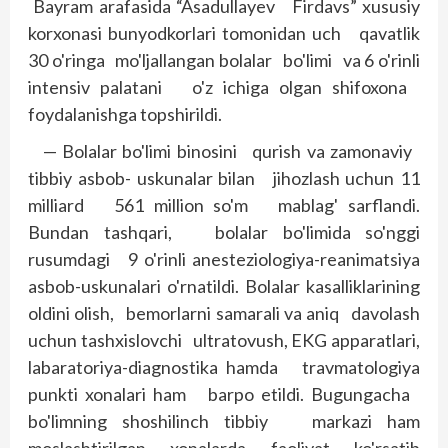
Bayram arafasida “Asadullayev Firdavs” xususiy
korxonasi bunyodkorlari tomonidan uch qavatlik
30 o'ringa mo'ljallangan bolalar bo'limi va 6 o'rinli
intensiv palatani o'z ichiga olgan shifoxona
foydalanishga topshirildi.
— Bolalar bo'limi binosini qurish va zamonaviy
tibbiy asbob- uskunalar bilan jihozlash uchun 11
milliard 561 million so'm mablag' sarflandi.
Bundan tashqari, bolalar bo'limida so'nggi
rusumdagi 9 o'rinli anesteziologiya-reanimatsiya
asbob-uskunalari o'rnatildi. Bolalar kasalliklarining
oldini olish, bemorlarni samarali va aniq davolash
uchun tashxislovchi ultratovush, EKG apparatlari,
labaratoriya-diag­nostika hamda travmatologiya
punkti xonalari ham barpo etildi. Bugungacha
bo'limning shoshilinch tibbiy markazi ham