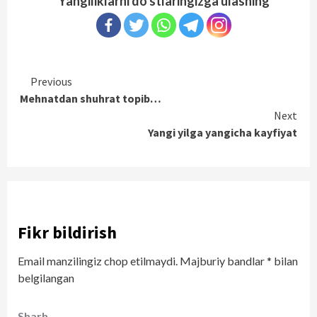
Yangiliklarni do'stlaringizga ulashing
Continue
Previous
Mehnatdan shuhrat topib…
Reading
Next
Yangi yilga yangicha kayfiyat
Fikr bildirish
Email manzilingiz chop etilmaydi.
Majburiy bandlar
*
bilan
belgilangan
Sharh