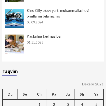
Kino Oliy o'quv yurti mukammallashuvi
omillarini bilamizmi?
05.09.2024
Kasbning tagi nasiba
01.11.2023
Taqvim
Dekabr 2021
Du
Se
Ch
Pa
Ju
Sh
Ya
1
2
3
4
5