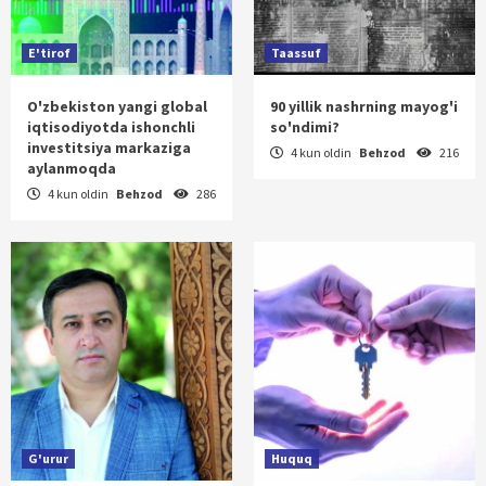
E'tirof
Taassuf
O'zbekiston yangi global
90 yillik nashrning mayog'i
iqtisodiyotda ishonchli
so'ndimi?
investitsiya markaziga
4 kun oldin
Behzod
216
aylanmoqda
4 kun oldin
Behzod
286
G'urur
Huquq