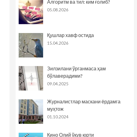
Алгоритм ва тил: ким ғолиб?
05.08.2026
Қушлар хавф остида
15.04.2026
Зилзилани ўрганмаса ҳам
бўлаверадими?
09.04.2025
Журналистлар маскани ёрдамга
муҳтож
01.10.2024
Кино Олий ўқув юрти