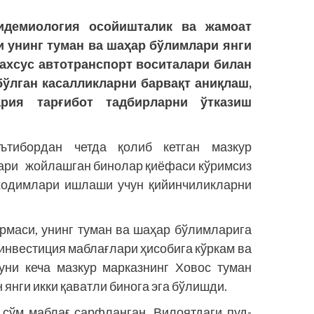
идемиология осойишталик ва жамоат
 унинг туман ва шаҳар бўлимлари янги
махсус автотранспорт воситалари билан
лган касалликларни барвақт аниқлаш,
рия тарғибот тадбирларни ўтказиш
тибордан четда қолиб кетган мазкур
лари жойлашган бинолар қиёфаси кўримсиз
ходимлари ишлаши учун қийинчи­ликларни
маси, унинг туман ва шаҳар бўлимларига
инвестиция маблағлари ҳисобига кўркам ва
уни кеча мазкур марказнинг Ховос туман
янги икки қаватли бинога эга бўлишди.
 сўм маблағ сарфланган. Вилоятдаги пуд­