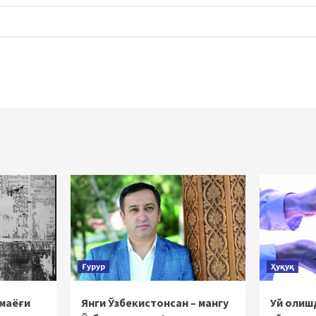
Ғурур
Ҳуқуқ
 маёғи
Янги Ўзбекистонсан – мангу
Уй олишд