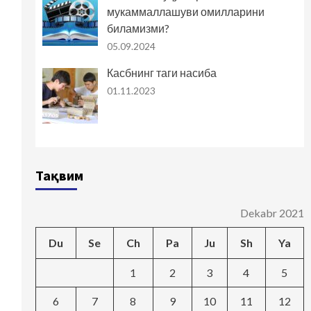
мукаммаллашуви омилларини
биламизми?
05.09.2024
Касбнинг таги насиба
01.11.2023
Тақвим
Dekabr 2021
Du
Se
Ch
Pa
Ju
Sh
Ya
1
2
3
4
5
6
7
8
9
10
11
12