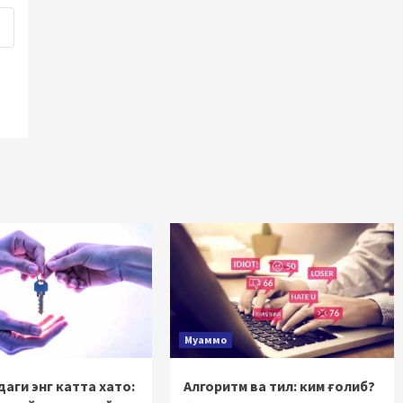
Муаммо
аги энг катта хато:
Алгоритм ва тил: ким ғолиб?