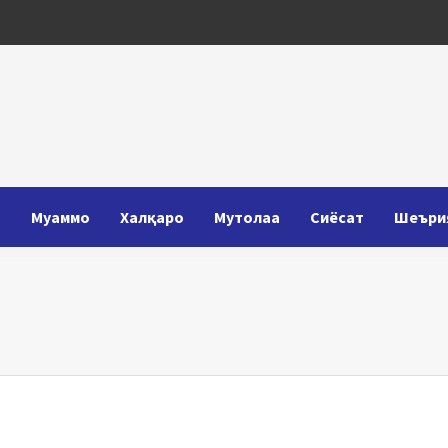
Т
Муаммо
Халқаро
Мутолаа
Сиёсат
Шеъри