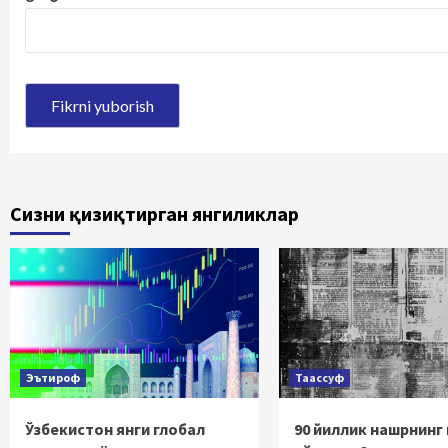
Сизни қизиқтирган янгиликлар
Эътироф
Таассуф
Ўзбекистон янги глобал
90 йиллик нашрнинг