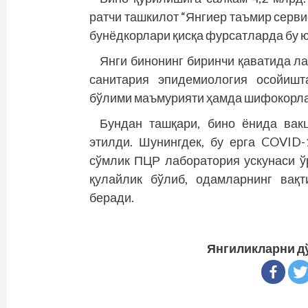
ратчи ташкилот “Янгиер таъмир серви
бунёдкорлари қисқа фурсатларда бу 
Янги бинонинг биринчи қаватида ла
санитария эпидемиология осойишт
бўлими маъмурияти ҳамда шифокорл
Бундан ташқари, бино ёнида вак
этилди. Шунингдек, бу ерга COVID
сўмлик ПЦР лаборатория ускунаси ў
қулайлик бўлиб, одамларнинг вақ
беради.
Янгиликларни д