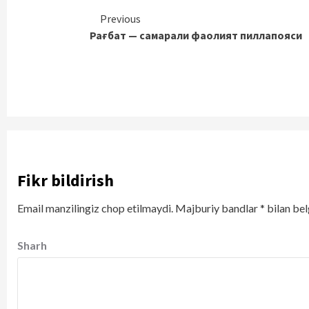
Continue
Previous
Рағбат — самарали фаолият пиллапояси
Reading
Fikr bildirish
Email manzilingiz chop etilmaydi.
Majburiy bandlar
*
bilan bel
Sharh