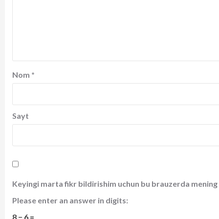
Nom
*
Sayt
Keyingi marta fikr bildirishim uchun bu brauzerda mening 
Please enter an answer in digits:
8 − 6 =