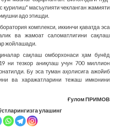
с қурилиш” масъулияти чекланган жа­мияти
юмушни адо этишди.
боратория комплекси, иккинчи қаватда эса
алик ва жамоат саломатлигини сақлаш
ар жойлашади.
циналар сақлаш омборхонаси ҳам бунёд
-19 ни тезкор аниқлаш учун 700 миллион
рнатилди. Бу эса туман аҳолисига ажойиб
тини ва харажатларини тежаш имконини
Ғулом ПРИМОВ
ўстларингизга улашинг