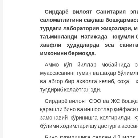
Сирдарё вилоят Санитария эп
саломатлигини сақлаш бошқармаси
турдаги лаборатория жиҳозлари, 
таъминланди. Натижада юқумли бў
хавфли ҳудудларда эса санита
имконини бермоқда.
Аммо кўп йиллар мобайнида эъ
муассасанинг туман ва шаҳар бўлим
ва абгор бир аҳволга келиб, соҳа 
туғдириб келаётган эди.
Сирдарё вилоят СЭО ва ЖС бош­қар
қарашли бино ва иншоотлар қиёфаси 
замонавий кўринишга келтирилди. К
бўлими ходимлари шу дастурга асосан 
Бино қурилишига салкам 4,2 млрд.