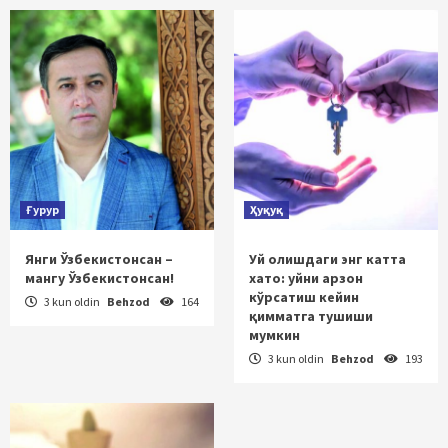
Ғурур
Ҳуқуқ
Янги Ўзбекистонсан –
Уй олишдаги энг катта
мангу Ўзбекистонсан!
хато: уйни арзон
кўрсатиш кейин
3 kun oldin
Behzod
164
қимматга тушиши
мумкин
3 kun oldin
Behzod
193