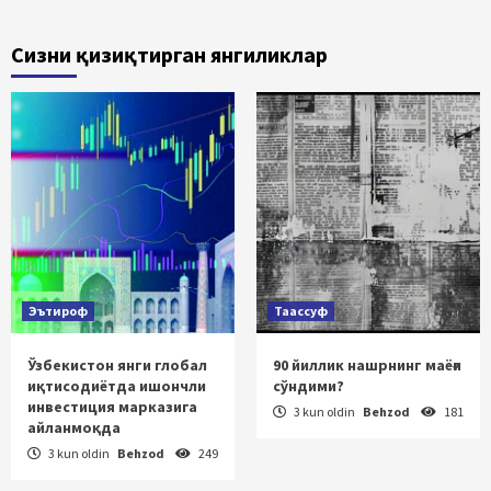
Сизни қизиқтирган янгиликлар
Эътироф
Таассуф
Ўзбекистон янги глобал
90 йиллик нашрнинг маёғи
иқтисодиётда ишончли
сўндими?
инвестиция марказига
3 kun oldin
Behzod
181
айланмоқда
3 kun oldin
Behzod
249