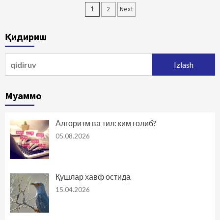
Maqolalar
1
2
Next
bo‘yicha
Қидириш
harakatlanish
Qidirshish:
Муаммо
Алгоритм ва тил: ким ғолиб?
05.08.2026
Қушлар хавф остида
15.04.2026