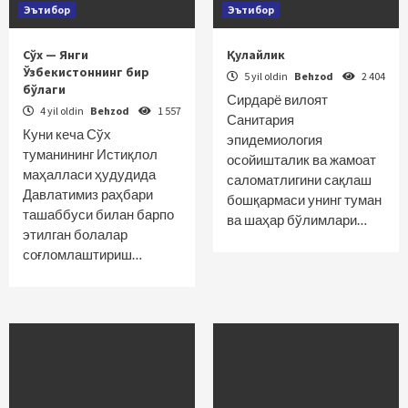
Эътибор
Эътибор
Сўх — Янги
Қулайлик
Ўзбекистоннинг бир
5 yil oldin
Behzod
2 404
бўлаги
Сирдарё вилоят
4 yil oldin
Behzod
1 557
Санитария
Куни кеча Сўх
эпидемиология
туманининг Истиқлол
осойишталик ва жамоат
маҳалласи ҳудудида
саломатлигини сақлаш
Давлатимиз раҳбари
бошқармаси унинг туман
ташаббуси билан барпо
ва шаҳар бўлимлари…
этилган болалар
соғломлаштириш…