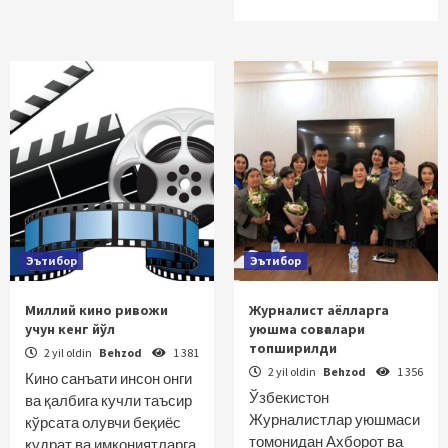
Эътибор
Эътибор
Миллий кино ривожи
Журналист аёлларга
учун кенг йўл
уюшма совғалари
топширилди
2 yil oldin
Behzod
1 381
2 yil oldin
Behzod
1 356
Кино санъати инсон онги
Ўзбекистон
ва қалбига кучли таъсир
Журналистлар уюшмаси
кўрсата олувчи беқиёс
томонидан Ахборот ва
қудрат ва имкониятларга