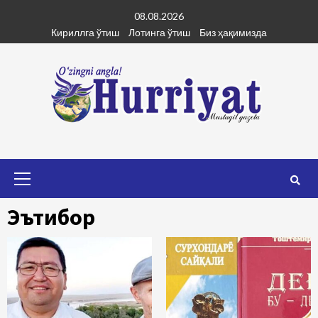
Skip
08.08.2026
to
Кириллга ўтиш
Лотинга ўтиш
Биз ҳақимизда
content
Primary
Menu
Эътибор