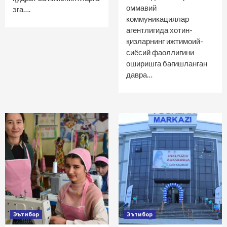
оммавий
эга….
коммуникациялар
агентлигида хотин-
қизларнинг ижтимоий-
сиёсий фаоллигини
оширишга бағишланган
давра…
Эътибор
Эътибор