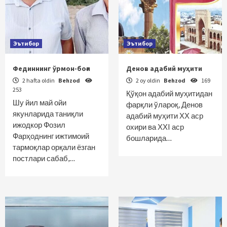
Эътибор
Эътибор
Фединнинг ўрмон-боғи
Денов адабий муҳити
2 hafta oldin
Behzod
2 oy oldin
Behzod
169
253
Қўқон адабий муҳитидан
Шу йил май ойи
фарқли ўлароқ, Денов
якунларида таниқли
адабий муҳити ХХ аср
ижодкор Фозил
охири ва ХХI аср
Фарҳоднинг ижтимоий
бошларида…
тармоқлар орқали ёзган
постлари сабаб,…