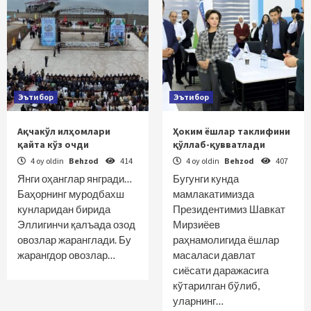
Эътибор
Эътибор
Ақчакўл илҳомлари
Ҳоким ёшлар таклифини
қайта кўз очди
қўллаб-қувватлади
4 oy oldin
Behzod
414
4 oy oldin
Behzod
407
Янги оҳанглар янгради…
Бугунги кунда
Баҳорнинг муродбахш
мамлакатимизда
кунларидан бирида
Президентимиз Шавкат
Эллигинчи қалъада озод
Мирзиёев
овозлар жаранглади. Бу
раҳнамолигида ёшлар
жарангдор овозлар…
масаласи давлат
сиёсати даражасига
кўтарилган бўлиб,
уларнинг…