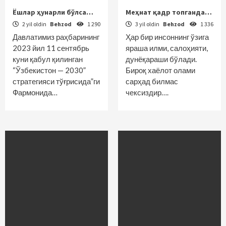
Ёшлар ҳунарли бўлса…
Меҳнат қадр топганда…
2 yil oldin
Behzod
1 290
3 yil oldin
Behzod
1 336
Давлатимиз раҳбарининг
Ҳар бир инсоннинг ўзига
2023 йил 11 сентябрь
яраша илми, салоҳияти,
куни қабул қилинган
дунёқараши бўлади.
“Ўзбекистон — 2030”
Бироқ хаёлот олами
стратегияси тўғрисида”ги
сарҳад билмас
Фармонида…
чексиздир….