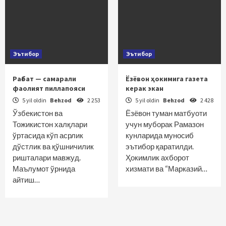
Эътибор
Эътибор
Рағбат — самарали
Ёзёвон ҳокимига газета
фаолият пиллапояси
керак экан
5 yil oldin
Behzod
2 253
5 yil oldin
Behzod
2 428
Ўзбекистон ва
Ёзёвон туман матбуоти
Тожикистон халқлари
учун муборак Рамазон
ўртасида кўп асрлик
кунларида муносиб
дўстлик ва қўшничилик
эътибор қаратилди.
ришталари мавжуд.
Ҳокимлик ахборот
Маълумот ўрнида
хизмати ва “Марказий…
айтиш…