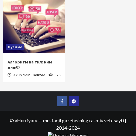
Муаммо
Алгоритм ва тил: ким
ғолиб?
3 kun oldin
Behzod
176
Facebook
Telegram
©
«Hurriyat»
— mustaqil gazetasining rasmiy veb-sayti
|
2014-2024