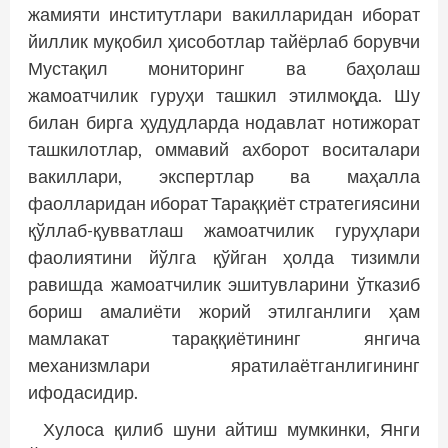
жамияти институтлари вакилларидан иборат
йиллик муқобил ҳисоботлар тайёрлаб борувчи
Мустақил мониторинг ва баҳолаш
жамоатчилик гуруҳи ташкил этилмоқда. Шу
билан бирга ҳудудларда нодавлат нотижорат
ташкилотлар, оммавий ахборот воситалари
вакиллари, экспертлар ва маҳалла
фаолларидан иборат Тараққиёт стратегиясини
қўллаб-қувватлаш жамоатчилик гуруҳлари
фаолиятини йўлга қўйган ҳолда тизимли
равишда жамоатчилик эшитувларини ўтказиб
бориш амалиёти жорий этилганлиги ҳам
мамлакат тараққиётининг янгича
механизмлари яратилаётганлигининг
ифодасидир.
Хулоса қилиб шуни айтиш мумкинки, Янги