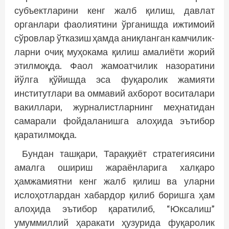
субъектларини кенг жалб қилиш, давлат
органлари фаолиятини ўрганишда ижтимоий
сўровлар ўтказиш ҳамда аниқланган камчилик­
ларни очиқ муҳокама қилиш амалиёти жорий
этилмоқда. Фаол жамоатчилик назоратини
йўлга қўйишда эса фуқаролик жамияти
институтлари ва оммавий ахборот воситалари
вакиллари, журналистларнинг меҳнатидан
самарали фойдаланишга алоҳида эътибор
қаратилмоқда.
Бундан ташқари, Тараққиёт стратегиясини
амалга ошириш жараёнларига халқаро
ҳамжамиятни кенг жалб қилиш ва уларни
ислоҳотлардан хабардор қилиб боришга ҳам
алоҳида эътибор қаратилиб, “Юксалиш”
умуммиллий ҳаракати ҳузурида фуқаролик