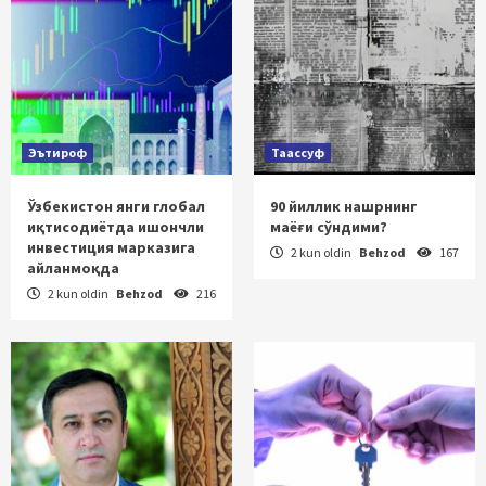
Эътироф
Таассуф
Ўзбекистон янги глобал
90 йиллик нашрнинг
иқтисодиётда ишончли
маёғи сўндими?
инвестиция марказига
2 kun oldin
Behzod
167
айланмоқда
2 kun oldin
Behzod
216