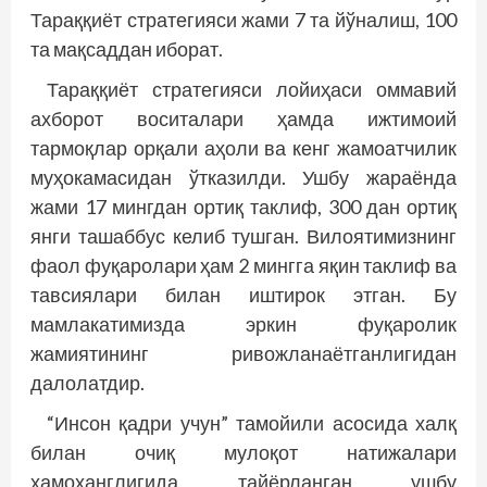
Тараққиёт стратегияси жами 7 та йўналиш, 100
та мақсаддан иборат.
Тараққиёт стратегияси лойи­ҳаси оммавий
ахборот воситалари ҳамда ижтимоий
тармоқлар орқали аҳоли ва кенг жамоатчилик
муҳокамасидан ўтказилди. Ушбу жараёнда
жами 17 мингдан ортиқ таклиф, 300 дан ортиқ
янги ташаббус келиб тушган. Вилоятимизнинг
фаол фуқаролари ҳам 2 мингга яқин таклиф ва
тавсиялари билан иштирок этган. Бу
мамлакатимизда эркин фуқаролик
жамиятининг ривожланаётганлигидан
далолатдир.
“Инсон қадри учун” тамо­йили асосида халқ
билан очиқ мулоқот натижалари
ҳамоҳанглигида тайёрланган ушбу