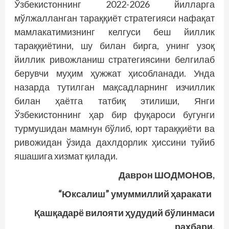
Ўзбекистоннинг 2022-2026 йилларга
мўлжалланган тараққиёт стратегияси нафақат
мамлакатимизнинг келгуси беш йиллик
тараққиётини, шу билан бирга, унинг узоқ
йиллик ривожланиш стратегиясини белгилаб
берувчи муҳим ҳужжат ҳисобланади. Унда
назарда тутилган мақсадларнинг изчиллик
билан ҳаётга татбиқ этилиши, Янги
Ўзбекистоннинг ҳар бир фуқароси бугунги
турмушидан мамнун бўлиб, юрт тараққиёти ва
ривожидан ўзида дахлдорлик ҳиссини туйиб
яшашига хизмат қилади.
Даврон ШОДМОНОВ,
“Юксалиш” умуммиллий ҳаракати
Қашқадарё вилояти ҳудудий бўлинмаси
раҳбари.