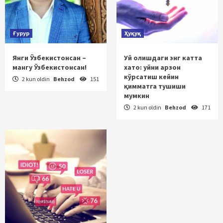
Ғурур
Ҳуқуқ
Янги Ўзбекистонсан –
Уй олишдаги энг катта
мангу Ўзбекистонсан!
хато: уйни арзон
кўрсатиш кейин
2 kun oldin
Behzod
151
қимматга тушиши
мумкин
2 kun oldin
Behzod
171