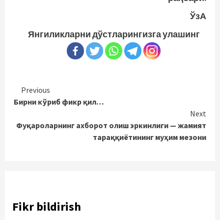
ЎзА
Янгиликларни дўстларингизга улашинг
Continue
Previous
Бирни кўриб фикр қил…
Reading
Next
Фуқароларнинг ахборот олиш эркинлиги — жамият
тараққиётининг муҳим мезони
Fikr bildirish