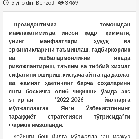
5 yil oldin
Behzod
3 469
Президентимиз томонидан
мамлакатимизда инсон қадр- қиммати,
унинг манфаатлари, ҳуқуқ ва
эркинликларини таъминлаш, тадбиркорлик
ва ишбилармонликни янада
ривожлантириш, таълим ва тиббий хизмат
сифатини ошириш, қисқача айтганда давлат
ва жамият ҳаётининг барча соҳаларини
янги босқичга олиб чиқишни ўзида акс
эттирган “2022-2026 йилларга
мўлжалланган Янги Ўзбекистоннинг
тараққиёт стратегияси тўғрисида”ги
Фармон имзоланди.
Кейинги беш йилга мўлжалланган мазкур