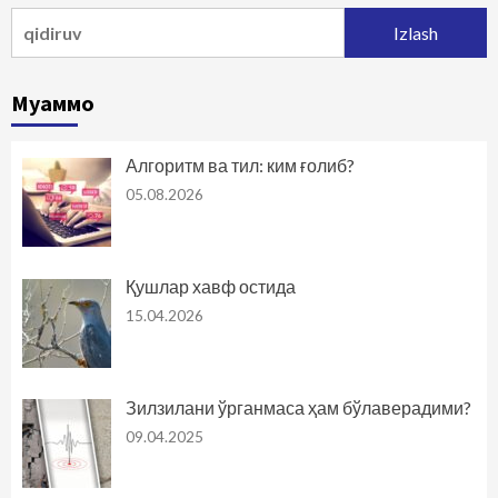
Qidirshish:
Муаммо
Алгоритм ва тил: ким ғолиб?
05.08.2026
Қушлар хавф остида
15.04.2026
Зилзилани ўрганмаса ҳам бўлаверадими?
09.04.2025