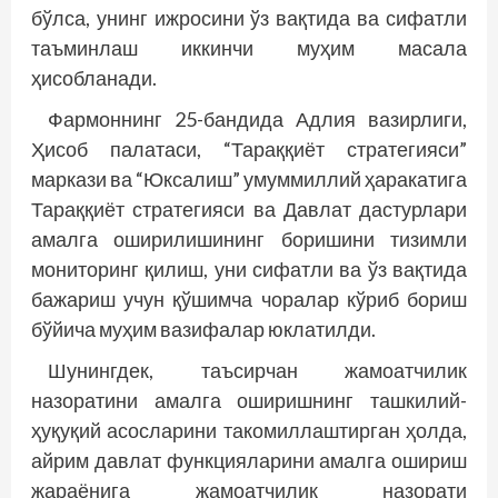
бўлса, унинг ижросини ўз вақтида ва сифатли
таъминлаш иккинчи муҳим масала
ҳисобланади.
Фармоннинг 25-бандида Адлия вазирлиги,
Ҳисоб палатаси, “Тараққиёт стратегияси”
маркази ва “Юксалиш” умуммиллий ҳаракатига
Тараққиёт стратегияси ва Давлат дастурлари
амалга оширилишининг боришини тизимли
мониторинг қилиш, уни сифатли ва ўз вақтида
бажариш учун қўшимча чоралар кўриб бориш
бў­йича муҳим вазифалар юклатилди.
Шунингдек, таъсирчан жамоатчилик
назоратини амалга оширишнинг ташкилий-
ҳуқуқий асосларини такомиллаштирган ҳолда,
айрим давлат функцияларини амалга ошириш
жараёнига жамоатчилик назорати