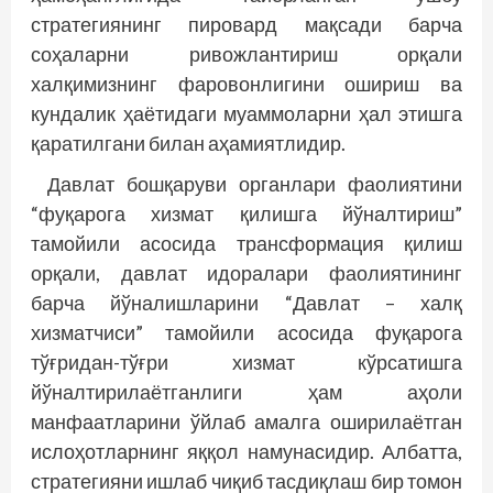
стратегиянинг пировард мақсади барча
соҳаларни ривожлантириш орқали
халқимизнинг фаровонлигини ошириш ва
кундалик ҳаётидаги муаммоларни ҳал этишга
қаратилгани билан аҳамиятлидир.
Давлат бошқаруви органлари фаолиятини
“фуқарога хизмат қилишга йўналтириш”
тамойи­­ли асосида трансформация қилиш
орқали, давлат идоралари фаолиятининг
барча йўналиш­ларини “Давлат – халқ
хизматчиси” тамойили асосида фуқарога
тўғридан-тўғри хизмат кўрсатишга
йўналтирилаётганлиги ҳам аҳоли
манфаатларини ўйлаб амалга оширилаётган
ислоҳотларнинг яққол намуна­сидир. Албатта,
стратегияни ишлаб чиқиб тасдиқлаш бир томон