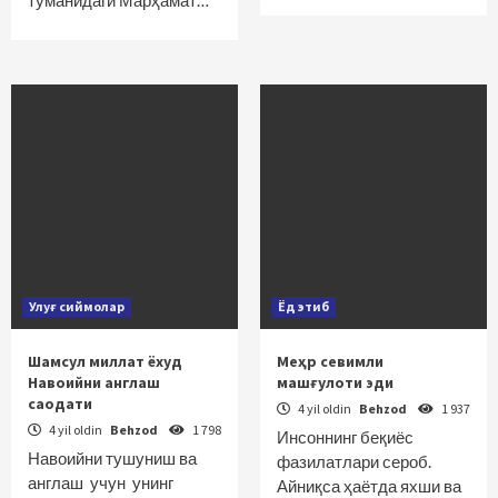
туманидаги Марҳамат…
Улуғ сиймолар
Ёд этиб
Шамсул миллат ёхуд
Меҳр севимли
Навоийни англаш
машғулоти эди
саодати
4 yil oldin
Behzod
1 937
4 yil oldin
Behzod
1 798
Инсоннинг беқиёс
Навоийни тушуниш ва
фазилатлари сероб.
англаш учун унинг
Айниқса ҳаётда яхши ва