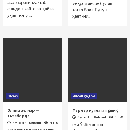
асарларини мактаб
меҳрли инсон бўлиш
ёшидан қайта ва қайта
катта бахт. Бутун
ўқиш ва у …
ҳаётини…
Эъзоз
Инсон қадри
Олима аёллар —
Фермер куйлаган қўшиқ
эътиборда
4 yil oldin
Behzod
1 658
4 yil oldin
Behzod
4 116
ёки Ўзбекистон