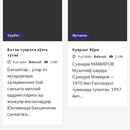
Суҳбат
Мутолаа
Ватан тупроғи кўзга
Кулранг бўри
тўтиё
4 yil oldin
Behzod
2 196
4 yil oldin
Behzod
1 987
Суюндик МАМИРОВ
Бахшилар… улар эл
Муаллиф ҳақида:
иқтидорлари,
Суюндик Мамиров —
халқимизнинг бой
1970 йил Ғаллаорол
санъати, миллий
туманида туғилган. 1997
қадриятларига эш
йил…
жонкуяр инсонлардир.
Юртимизда бахшичилик
санъатига…