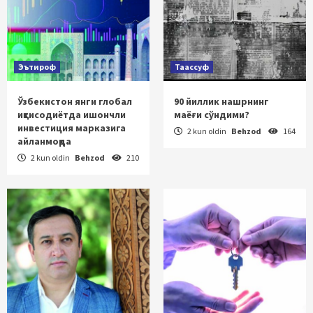
Эътироф
Таассуф
Ўзбекистон янги глобал
90 йиллик нашрнинг
иқтисодиётда ишончли
маёғи сўндими?
инвестиция марказига
2 kun oldin
Behzod
164
айланмоқда
2 kun oldin
Behzod
210