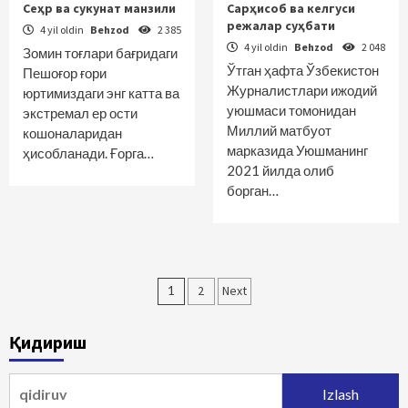
Сеҳр ва сукунат манзили
Сарҳисоб ва келгуси
режалар суҳбати
4 yil oldin
Behzod
2 385
4 yil oldin
Behzod
2 048
Зомин тоғлари бағридаги
Ўтган ҳафта Ўзбекистон
Пешоғор ғори
Журналистлари ижодий
юртимиздаги энг катта ва
уюшмаси томонидан
экстремал ер ости
Миллий матбуот
кошоналаридан
марказида Уюшманинг
ҳисобланади. Ғорга…
2021 йилда олиб
борган…
Maqolalar
1
2
Next
bo‘yicha
Қидириш
harakatlanish
Qidirshish: