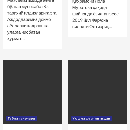
Мамлакатимизда аёлга
Қаҳрамони Лола
бўлган муносабат ўз
Муротова ҳақида
тарихий илдизларига эга.
шийпонда ёзилган эссе
Аждодларимиз доимо
2019 йил Фарғона
аёлларни қадрлашга,
вилояти Олтиариқ…
уларга нисбатан
ҳурмат…
Табиат сирлари
Уюшма фаолиятидан