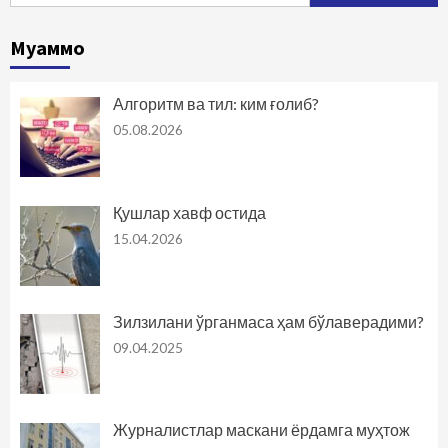
Муаммо
Алгоритм ва тил: ким ғолиб?
05.08.2026
Қушлар хавф остида
15.04.2026
Зилзилани ўрганмаса ҳам бўлаверадими?
09.04.2025
Журналистлар маскани ёрдамга муҳтож