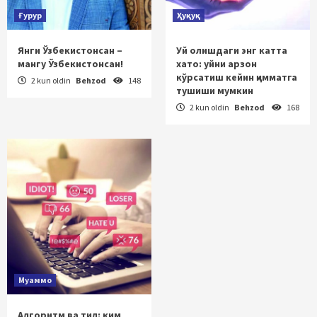
Ғурур
Ҳуқуқ
Янги Ўзбекистонсан –
Уй олишдаги энг катта
мангу Ўзбекистонсан!
хато: уйни арзон
кўрсатиш кейин қимматга
2 kun oldin
Behzod
148
тушиши мумкин
2 kun oldin
Behzod
168
Муаммо
Алгоритм ва тил: ким