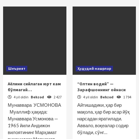
Шеърият
Ҳудудий нашрлар
Аёлини сийлаган юрт кам
“Олтин водий” —
бўлмагай…
Зарафшоннинг ойнаси
4 yil oldin
Behzod
2 427
4 yil oldin
Behzod
1 794
Мунаввара УСМОНОВА
Айтишадики, ҳар бир
Муаллиф ҳақида:
мақола, ҳар бир асар йўқ
Мунаввара Усмонова —
нарсадан яратилади.
1965 йили Андижон
Аввало, воқеалар содир
вилоятининг Марҳамат
бўлади, сўнг…