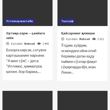
Устозлар мактаби
Таассуф
Ортиқча харж ‒ ҳамёнга
Қайсарнинг қилмиши
зиён
4 yil oldin
Behzod
2 321
4 yil oldin
Behzod
1 445
Ўлдим, куйдим,
Бозорга кирсак, сотувчи
осмондаги ойни олиб
картошканинг нархини:
бераман деган аҳду
“4 минг сўм”, ‒ деса:
паймон сўзлар фақат
“Илтимос, қимматроқ
сўқирларда йўқ экан.
қилинг, бор барака,…
Лекин…