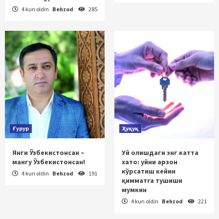
4 kun oldin
Behzod
285
Ғурур
Ҳуқуқ
Янги Ўзбекистонсан –
Уй олишдаги энг катта
мангу Ўзбекистонсан!
хато: уйни арзон
кўрсатиш кейин
4 kun oldin
Behzod
191
қимматга тушиши
мумкин
4 kun oldin
Behzod
221