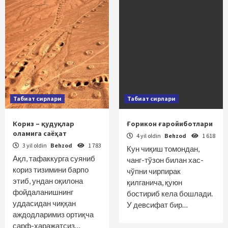
Табиат сирлари
Табиат сирлари
Кориз – қудуқлар
Ғорикон ғаройиботлари
оламига саёҳат
4 yil oldin
Behzod
1 618
3 yil oldin
Behzod
1 783
Кун чиқиш томондан,
Ақл, тафаккурга суяниб
чанг-тўзон билан хас-
кориз тизимини барпо
чўпни чирпирак
этиб, ундан оқилона
қилганича, қуюн
фойдаланишнинг
бостириб кела бошлади.
уддасидан чиққан
У девсифат бир…
аждодларимиз ортиқча
сарф-харажатсиз…