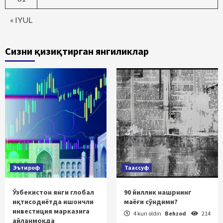
« IYUL
Сизни қизиқтирган янгиликлар
Эътироф
Таассуф
Ўзбекистон янги глобал
90 йиллик нашрнинг
иқтисодиётда ишончли
маёғи сўндими?
инвестиция марказига
4 kun oldin
Behzod
214
айланмоқда