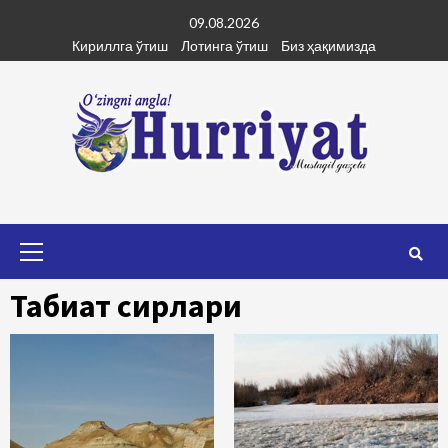
Skip
09.08.2026
to
Кириллга ўтиш
Лотинга ўтиш
Биз ҳақимизда
content
Primary
Menu
Табиат сирлари