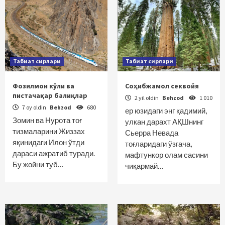
Табиат сирлари
Табиат сирлари
Фозилмон кўли ва
Соҳибжамол секвойя
пистачақар балиқлар
2 yil oldin
Behzod
1 010
7 oy oldin
Behzod
680
ер юзидаги энг қадимий,
Зомин ва Нурота тоғ
улкан дарахт АҚШнинг
тизмаларини Жиззах
Сьерра Невада
яқинидаги Илон ўтди
тоғларидаги ўзгача,
дараси ажратиб туради.
мафтункор олам сасини
Бу жойни туб…
чиқармай…