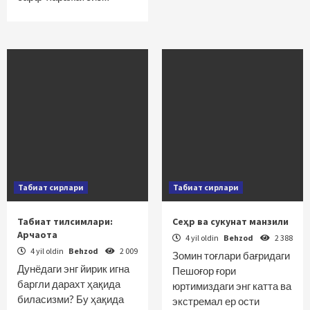
Табиат сирлари
Табиат сирлари
Табиат тилсимлари:
Сеҳр ва сукунат манзили
Арчаота
4 yil oldin
Behzod
2 388
4 yil oldin
Behzod
2 009
Зомин тоғлари бағридаги
Дунёдаги энг йирик игна
Пешоғор ғори
баргли дарахт ҳақида
юртимиздаги энг катта ва
биласизми? Бу ҳақида
экстремал ер ости