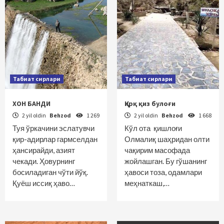
Табиат сирлари
Табиат сирлари
ХОН БАНДИ
Қирқ қиз булоғи
2 yil oldin
Behzod
1 269
2 yil oldin
Behzod
1 668
Туя ўркачини эслатувчи
Кўл ота қишлоғи
қир-адирлар гармселдан
Олмалиқ шаҳридан олти
ҳансирайди, азият
чақирим масофада
чекади. Ҳовурнинг
жойлашган. Бу гўшанинг
босиладиган чўти йўқ.
ҳавоси тоза, одамлари
Қуёш иссиқ ҳаво…
меҳнаткаш,…