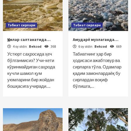
Табиат сирлари
Табиат сирлари
Қумлар салтанатида…
Амударё музлаганда…
4 oy oldin
Behzod
368
6 oy oldin
Behzod
669
Устюрт саҳросида ҳеч
Табиатнинг ҳар бир
бўлганмисиз? Учи-кети
ҳодисаси ажабтовур ва
кўринмайдиган саҳрода
сирларга тўла. Одамлар
кучли шамол қум
қадим замонлардаёқ бу
уюмларини бир жойдан
сирлардан воқиф
бошқасига учиради….
бўлишга,…