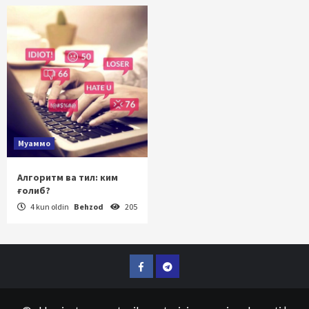
Муаммо
Алгоритм ва тил: ким
ғолиб?
4 kun oldin
Behzod
205
Facebook
Telegram