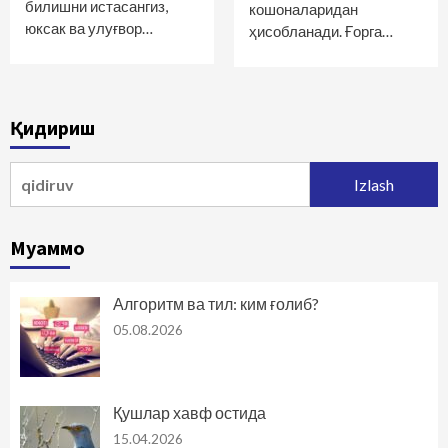
билишни истасангиз,
кошоналаридан
юксак ва улуғвор…
ҳисобланади. Ғорга…
Қидириш
Qidirshish:
Муаммо
Алгоритм ва тил: ким ғолиб?
05.08.2026
Қушлар хавф остида
15.04.2026