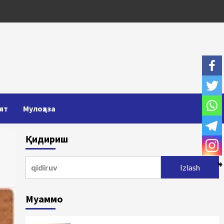
ят
Мулоҳаза
Қидириш
Qidirshish:
Муаммо