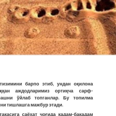
 тизимини барпо этиб, ундан оқилона
ққан аждодларимиз ортиқча сарф-
ашни ўйлаб топганлар. Бу топилма
ни тишлашга мажбур этади.
тақасига саёҳат чоғида қадам-бақадам