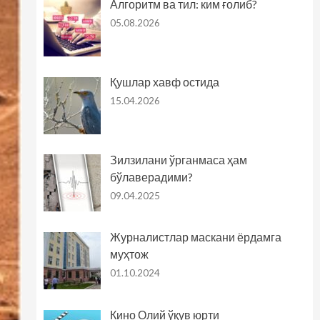
Алгоритм ва тил: ким ғолиб?
05.08.2026
Қушлар хавф остида
15.04.2026
Зилзилани ўрганмаса ҳам
бўлаверадими?
09.04.2025
Журналистлар маскани ёрдамга
муҳтож
01.10.2024
Кино Олий ўқув юрти