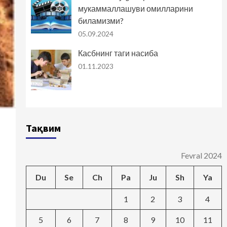
мукаммаллашуви омилларини
биламизми?
05.09.2024
Касбнинг таги насиба
01.11.2023
Тақвим
Fevral 2024
Du
Se
Ch
Pa
Ju
Sh
Ya
1
2
3
4
5
6
7
8
9
10
11