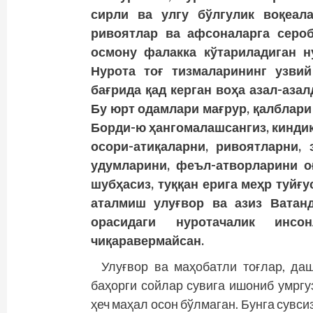
сирли ва улгу бўлгулик воқеала
ривоятлар ва афсоналарга серо
осмону фалакка кўтариладиган н
Нурота тоғ тизмаларининг узви
бағрида қад керган воҳа азал-аза
Бу юрт одамлари мағрур, қалблар
Борди-ю ҳангомалашсангиз, киндик
осори-атиқаларни, ривоятларни, 
удумларини, феъл-атворларини оғ
шубҳасиз, туққан ерига меҳр туйғ
аталмиш улуғвор ва азиз Ватанд
орасидаги нуротачалик инсо
чиқаравермайсан.
Улуғвор ва маҳобатли тоғлар, даш
баҳорги сойлар сувига ишониб умргу
ҳеч маҳал осон бўлмаган. Бунга сувси