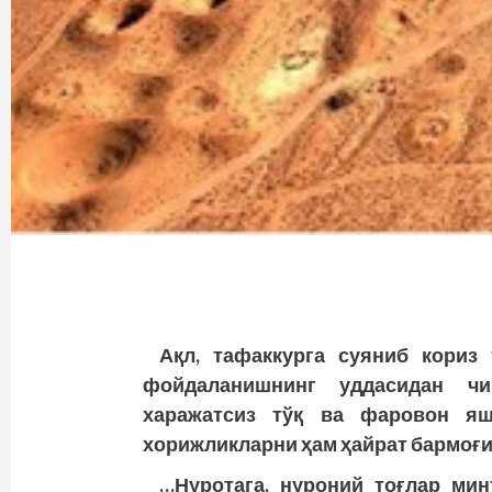
Ақл, тафаккурга суяниб кориз
фойдаланишнинг уддасидан чи
харажатсиз тўқ ва фаровон яш
хорижликларни ҳам ҳайрат бармоғи
…Нуротага, нуроний тоғлар мин