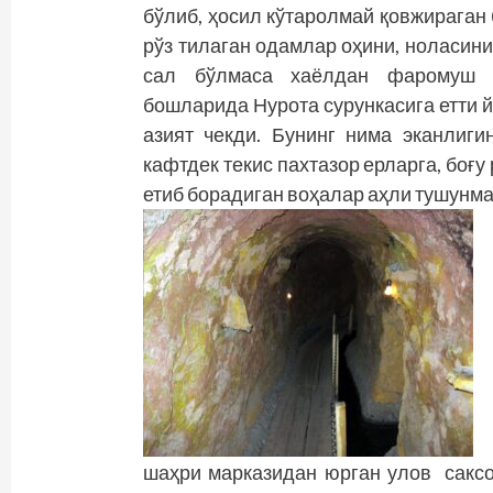
бўлиб, ҳосил кўтаролмай қовжираган б
рўз тилаган одамлар оҳини, ноласини
сал бўлмаса хаёлдан фаромуш б
бошларида Нурота сурункасига етти 
азият чекди. Бунинг нима эканлиги
кафтдек текис пахтазор ерларга, боғу
етиб борадиган воҳалар аҳли тушунма
шаҳри марказидан юрган улов саксо