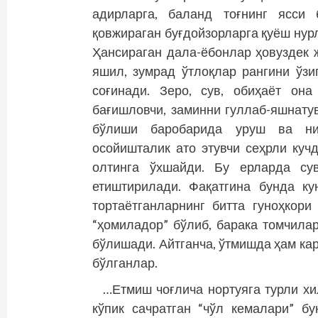
адирларга, баланд тоғнинг ясси б
қовжираган буғдойзорларга қуёш нур
Ҳансираган дала-ёбонлар ҳовуздек 
яшил, зумрад ўтлоқлар рангини ўзиг
соғинади. Зеро, сув, обиҳаёт она
бағишловчи, заминни гуллаб-яшнатув
бўлиши баробарида уруш ва низо
осойишталик ато этувчи сеҳрли кучд
олтинга ўхшайди. Бу ерларда сув
етиштирилади. Фақатгина бунда ку
тортаётганларнинг битта гуноҳкори
“ҳомиладор” бўлиб, барака томчила
бўлишади. Айтганча, ўтмишда ҳам ка
бўлганлар.
…Етмиш чоғлича нортуяга турли хи
кўпик сачратган “чўл кемалари” б