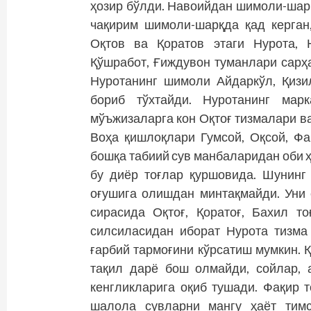
ҳозир бўлди. Навоийдан шимоли-шарқ
чақирим шимоли-шарқда қад керган,
Оқтов ва Қоратов этаги Нурота, Н
Қўшработ, Ғиждувон туманлари сарҳа
Нуротанинг шимоли Айдаркўл, Қизи
бориб тўхтайди. Нуротанинг мар
мўъжизаларга кон Оқтоғ тизмалари ва
Воҳа қишлоқлари Гумсой, Оқсой, Фа
бошқа табиий сув манбаларидан оби ҳ
бу диёр тоғлар қуршовида. Шунинг
оғушига олишдан минтақмайди. Уни
сирасида Оқтоғ, Қоратоғ, Бахил то
силсиласидан иборат Нурота тизма
ғарбий тармоғини кўрсатиш мумкин. 
тақил дарё бош олмайди, сойлар, 
кенгликларига оқиб тушади. Фақир 
шалола сувларни мангу ҳаёт тимс