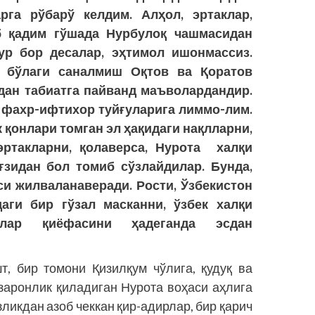
рга рўбарў келдим. Алҳол, эртаклар,
б қадим гўшада Нурбулоқ чашмасидан
ур бор десалар, эҳтимол ишонмассиз.
й бўлаги саналмиш Оқтов ва Қоратов
лдан табиатга пайванд маъволардандир.
и фахр-ифтихор туйғуларига лиммо-лим.
 қонлари томган эл ҳақидаги нақлларни,
эртакларни, қолаверса, Нурота халқи
зидан бол томиб сўзлайдилар. Бунда,
уси жилваланаверади. Рости, Ўзбекистон
аги бир гўзал масканни, ўзбек халқи
нлар қиёфасини ҳадеганда эсдан
т, бир томони Қизилқум чўлига, қудуқ ва
заронлик қиладиган Нурота воҳаси аҳлига
зликдан азоб чеккан қир-адирлар, бир қарич