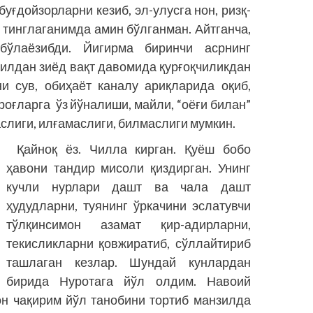
уғдойзорларни кезиб, эл-улусга нон, ризқ-
 тинглаганимда амин бўлганман. Айтганча,
ўлаёзибди. Йигирма биринчи асрнинг
йилдан зиёд вақт давомида қурғоқчиликдан
ни сув, обиҳаёт каналу ариқларида оқиб,
 роғларга ўз йўналиши, майли, “оёғи билан”
слиги, илғамаслиги, билмаслиги мумкин.
Қайноқ ёз. Чилла кирган. Қуёш бобо
ҳавони тандир мисоли қиздирган. Унинг
кучли нурлари дашт ва чала дашт
ҳудудларни, туянинг ўркачини эслатувчи
тўлқинсимон азамат қир-адирларни,
текисликларни қовжиратиб, сўллайтириб
ташлаган кезлар. Шундай кунлардан
бирида Нуротага йўл олдим. Навоий
н чақирим йўл танобини тортиб манзилда