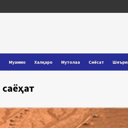
Т
Муаммо
Халқаро
Мутолаа
Сиёсат
Шеъри
 саёҳат