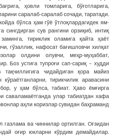
ағрига, ҳовли томларига, бўғотларига,
ларини саралаб-саралаб сочади, таратади.
жойда бўлса ҳам гўё ўтлоқлардагидек ям-
а сингдирган сув рангини орзиқиб, интиқ
 заминга, тириклик оламига қайта ҳаёт
чи, гўзаллик, нафосат бағиш­ловчи хилқат
лар олдини олувчи, меҳр-муҳаб­бат,
ир. Боз устига тупроғи сап-сариқ – худди
 тақчиллигига чидайдиган қора майиз
н кўраётганларни, тирикчилик аравасини
 бор, у ҳам бўлса, табиат. Ҳаво ёмғирга
ри саваламаётганда улар табиатдан хафа
рвонлар аҳли коризлар сувидан баҳраманд
л газлама ва чиннилар ортилган. Оғзидан
ундай оғир юкларни кўрдим демайдилар.