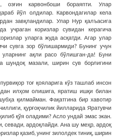
, озғин карвонбоши бораяпти. Улар
қараб йўл олдилар. Карвондагилар кела
ардан завқландилар. Улар Нур қалъасига
лда учраган коризлар сувидан керагича
оризлар уларга жуда асқатди. Агар улар
мчи сувга зор бўлишармиди? Бунинг учун
 уларнинг ақли расо бўлишган-да! Буни
да шундоқ мазали, ширин сув борлигини
пурвиқор тоғ қоя­ларига кўз ташлаб инсон
ардан илҳом олишига, яратиш ишқи билан
шубҳа қилмайман. Фақатгина бир хавотир
қчиллиги, қурғоқчилик йилларида Яратувчи
қилиб қўя оладими? Асло ундай эмас экан.
и, севади, ардоқлайди. Ана шу меҳр, ардоқ
ризлар қазиб, унинг зилолдек тиниқ, ширин