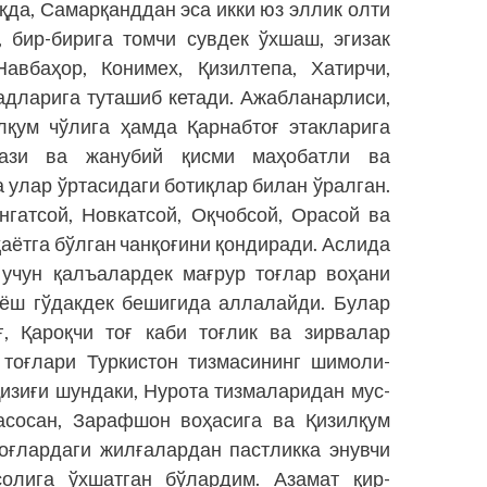
да, Самарқанддан эса икки юз эллик олти
 бир-бирига томчи сувдек ўхшаш, эгизак
авбаҳор, Конимех, Қизилтепа, Хатирчи,
дларига туташиб кетади. Ажаб­ланарлиси,
лқум чўлига ҳамда Қарнабтоғ этакларига
кази ва жанубий қисми маҳобатли ва
 улар ўртасидаги ботиқлар билан ўралган.
нгатсой, Новкатсой, Оқчобсой, Орасой ва
аётга бўлган чанқоғини қондиради. Аслида
 учун қалъалардек мағрур тоғлар воҳани
 ёш гўдакдек бешигида аллалайди. Булар
ғ, Қароқчи тоғ каби тоғлик ва зирвалар
 тоғлари Туркистон тизмасининг шимоли-
Қизиғи шундаки, Нурота тизмаларидан мус­
асосан, Зарафшон воҳасига ва Қизилқум
тоғлардаги жилғалардан пастликка энувчи
олига ўхшатган бўлардим. Азамат қир-