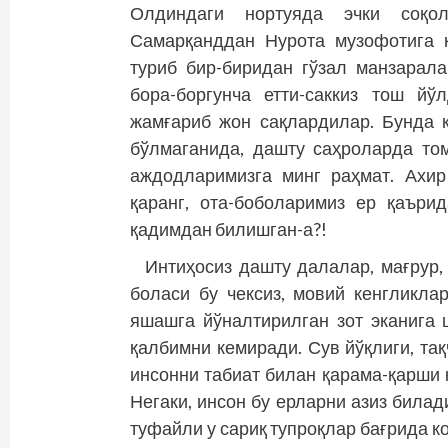
Олдиндаги нортуяда эчки соқол
Самарқанддан Нурота музофотига 
туриб бир-биридан гўзал манзарал
бора-боргунча етти-саккиз тош йў
жамғариб жон сақлардилар. Бунда к
бўлмаганида, дашту саҳроларда то
аждодларимизга минг раҳмат. Ахир
қаранг, ота-боболаримиз ер қаъри
қадимдан билишган-а?!
Интиҳосиз дашту далалар, мағрур, 
боласи бу чексиз, мовий кенг­ликл
яшашга йўналтирилган зот эканига 
қалбимни кемиради. Сув йўқлиги, та
инсонни табиат билан қарама-қарши 
Негаки, инсон бу ерларни азиз билад
туфайли у сариқ тупроқлар бағрида ко