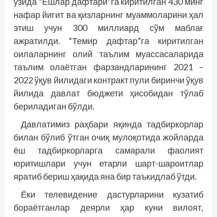
ўзида “Ёшлар дафтари”га киритилган 430 минг
нафар йигит ва қизларнинг муаммоларини ҳал
этиш учун 300 миллиард сўм маблағ
ажратилди. “Темир дафтар”га киритилган
оилаларнинг олий таълим муассасаларида
таълим олаётган фарзандларининг 2021 –
2022 ўқув йилидаги контракт пули биринчи ўқув
йилида давлат бюджети ҳисобидан тўлаб
бериладиган бўлди.
Давлатимиз раҳбари яқинда тадбиркорлар
билан бўлиб ўтган очиқ мулоқотида жойларда
ёш тадбиркорларга самарали фаолият
юритишлари учун етарли шарт-шароитлар
яратиб бериш ҳақида яна бир таъкидлаб ўтди.
Ёки телевидение дастурларини кузатиб
бораётганлар деярли ҳар куни вилоят,