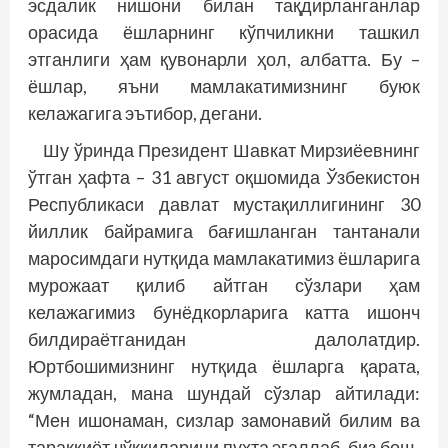
эсдалик нишони билан тақдирланганлар
орасида ёшларнинг кўпчиликни ташкил
этганлиги ҳам қувонарли ҳол, албатта. Бу –
ёшлар, яъни мамлакатимизнинг буюк
келажагига эътибор, дегани.
Шу ўринда Президент Шавкат Мирзиёевнинг
ўтган ҳафта – 31 август оқшомида Ўзбекистон
Республикаси давлат мустақиллигининг 30
йиллик байрамига бағишланган тантанали
маросимдаги нутқида мамлакатимиз ёшларига
мурожаат қилиб айтган сўзлари ҳам
келажагимиз бунёдкорларига катта ишонч
билдираётганидан далолатдир.
Юртбошимизнинг нутқида ёшларга қарата,
жумладан, мана шундай сўзлар айтилади:
“Мен ишонаман, сизлар замонавий билим ва
тараққиёт чўққиларини пухта эгаллаб, биз бош­