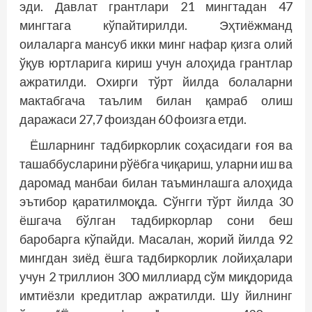
эди. Давлат грантлари 21 мингтадан 47
мингтага кўпайтирилди. Эҳтиёжманд
оилаларга мансуб икки минг нафар қизга олий
ўқув юртларига кириш учун алоҳида грантлар
ажратилди. Охирги тўрт йилда болаларни
мактабгача таълим билан қамраб олиш
даражаси 27,7 фоиздан 60 фоизга етди.
Ёшларнинг тадбиркорлик соҳасидаги ғоя ва
ташаббусларини рўёбга чиқариш, уларни иш ва
даромад манбаи билан таъминлашга алоҳида
эътибор қаратилмоқда. Сўнгги тўрт йилда 30
ёшгача бўлган тадбиркорлар сони беш
баробарга кўпайди. Масалан, жорий йилда 92
мингдан зиёд ёшга тадбиркорлик лойиҳалари
учун 2 триллион 300 миллиард сўм миқдорида
имтиёзли кредитлар ажратилди. Шу йилнинг