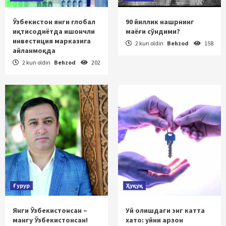
Ўзбекистон янги глобал
90 йиллик нашрнинг
иқтисодиётда ишончли
маёғи сўндими?
инвестиция марказига
2 kun oldin
Behzod
158
айланмоқда
2 kun oldin
Behzod
202
Ғурур
Ҳуқуқ
Янги Ўзбекистонсан –
Уй олишдаги энг катта
мангу Ўзбекистонсан!
хато: уйни арзон