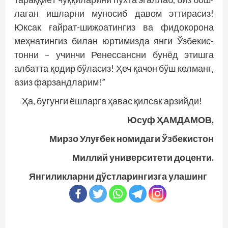
лаган ишларни муносиб давом эттирасиз!
Юксак ғайрат-шижоатингиз ва фидокорона
меҳнатингиз билан юртимизда янги Ўзбекис­
тонни – учинчи Ренессансни бунёд этишга
албатта қодир бўласиз! Ҳеч қачон бўш келманг,
азиз фарзандларим!”
Ҳа, бугунги ёшларга ҳавас қилсак арзийди!
Юсуф ҲАМДАМОВ,
Мирзо Улуғбек номидаги Ўзбекистон
Миллий университети доценти.
Янгиликларни дўстларингизга улашинг