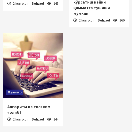
кўрсатиш кейин
2 kun oldin
Behzod
143
қимматга тушиши
мумкин
2 kun oldin
Behzod
160
Муаммо
Алгоритм ва тил: ким
ғолиб?
2 kun oldin
Behzod
144