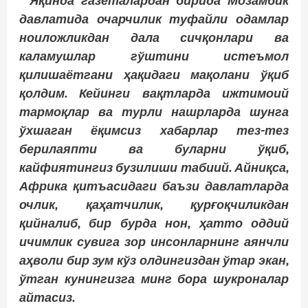
Яқинда газеталардан бирида Мозамбик
давлатида очарчилик туфайли одамлар
ноиложликдан дала сичқонлари ва
каламушлар гўштини истеъмол
қилишаётгани ҳақидаги мақолани ўқиб
қолдим. Кейинги вақтларда ижтимоий
тармоқлар ва турли нашрларда шунга
ўхшаган ёқимсиз хабарлар тез-тез
берилаяпти ва буларни ўқиб,
кайфиятингиз бузилиши табиий. Айниқса,
Африка қитъасидаги баъзи давлатларда
очлик, қаҳатчилик, қурғоқчиликдан
қийналиб, бир бурда нон, ҳатто оддий
ичимлик сувига зор инсонларнинг аянчли
аҳволи бир зум кўз олдингиздан ўтар экан,
ўтган кунингизга минг бора шукроналар
айтасиз.