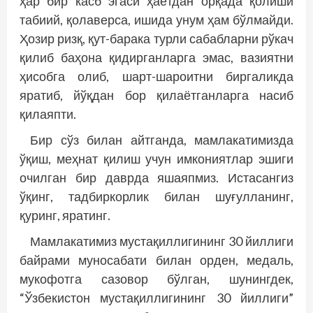
ҳар бир касб эгаси ҳаётдан орқада қолиши
табиий, қолаверса, ишида унум ҳам бўлмайди.
Ҳозир ризқ, қут-барака турли сабабларни рўкач
қилиб баҳона қидирганларга эмас, вазиятни
ҳисобга олиб, шарт-шароитни биргаликда
яратиб, йўқдан бор қилаётганларга насиб
қилаяпти.
Бир сўз билан айтганда, мамлакатимизда
ўқиш, меҳнат қилиш учун имкониятлар эшиги
очилган бир даврда яшаяпмиз. Истасангиз
ўқинг, тадбиркорлик билан шуғулланинг,
қуринг, яратинг.
Мамлакатимиз мустақиллигининг 30 йиллиги
байрами муносабати билан орден, медаль,
мукофотга сазовор бўлган, шунингдек,
“Ўзбекистон мустақиллигининг 30 йиллиги”