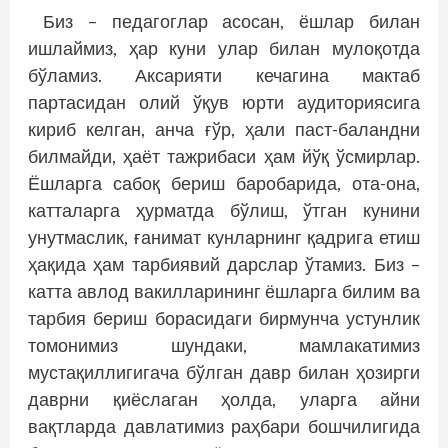
Биз – педагоглар асосан, ёшлар билан
ишлаймиз, ҳар куни улар билан мулоқотда
бўламиз. Аксарияти кечагина мактаб
партасидан олий ўқув юрти аудиториясига
кириб келган, анча ғўр, ҳали паст-баландни
билмайди, ҳаёт тажрибаси ҳам йўқ ўсмирлар.
Ёшларга сабоқ бериш баробарида, ота-она,
катталарга ҳурматда бўлиш, ўтган кунини
унутмаслик, ғанимат кунларнинг қадрига етиш
ҳақида ҳам тарбиявий дарслар ўтамиз. Биз –
катта авлод вакилларининг ёшларга билим ва
тарбия бериш борасидаги бирмунча устунлик
томонимиз шундаки, мамлакатимиз
мустақиллигигача бўлган давр билан ҳозирги
даврни қиёслаган ҳолда, уларга айни
вақтларда давлатимиз раҳбари бошчилигида