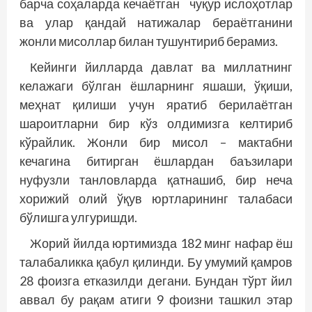
барча соҳаларда кечаётган чуқур ислоҳотлар
ва улар қандай натижалар бераётганини
жонли мисоллар билан тушунтириб берамиз.
Кейинги йилларда давлат ва миллатнинг
келажаги бўлган ёшларнинг яшаши, ўқиши,
меҳнат қилиши учун яратиб берилаётган
шароитларни бир кўз олдимизга келтириб
кўрайлик. Жонли бир мисол – мактабни
кечагина битирган ёшлардан баъзилари
нуфузли танловларда қатнашиб, бир неча
хорижий олий ўқув юртларининг талабаси
бўлишга улгуришди.
Жорий йилда юртимизда 182 минг нафар ёш
талабаликка қабул қилинди. Бу умумий қамров
28 фоизга етказилди дегани. Бундан тўрт йил
аввал бу рақам атиги 9 фоизни ташкил этар