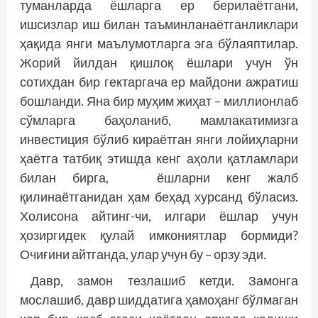
туманларда ёшларга ер берилаётгани,
ишсизлар иш билан таъминланаётганликлари
ҳақида янги маълумотларга эга бўлаяптилар.
Жорий йилдан қишлоқ ёшлари учун ўн
сотихдан бир гектаргача ер майдони ажратиш
бошланди. Яна бир муҳим жиҳат – миллионлаб
сўмларга баҳоланиб, мамлакатимизга
инвестиция бўлиб кираётган янги лойиҳларни
ҳаётга татбиқ этишда кенг аҳоли қатламлари
билан бирга, ёшларни кенг жалб
қилинаётганидан ҳам беҳад хурсанд бўласиз.
Холисона айтинг-чи, илгари ёшлар учун
ҳозиргидек қулай имкониятлар бормиди?
Очиғини айтганда, улар учун бу – орзу эди.
Давр, замон тезлашиб кетди. Замонга
мослашиб, давр шиддатига ҳамоҳанг бўлмаган