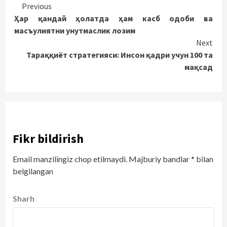
Continue
Previous
Ҳар қандай ҳолатда ҳам касб одоби ва
Reading
масъулиятни унутмаслик лозим
Next
Тараққиёт стратегияси: Инсон қадри учун 100 та
мақсад
Fikr bildirish
Email manzilingiz chop etilmaydi.
Majburiy bandlar
*
bilan
belgilangan
Sharh