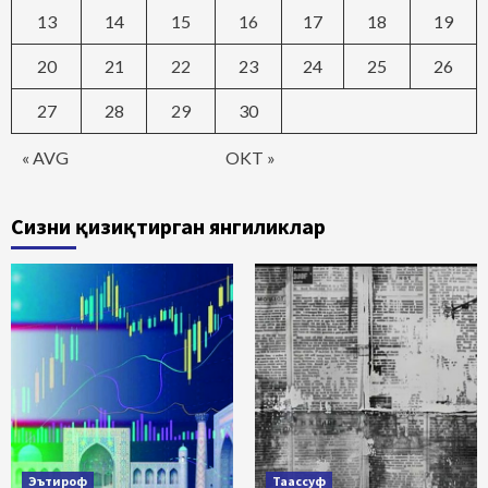
13
14
15
16
17
18
19
20
21
22
23
24
25
26
27
28
29
30
« AVG
OKT »
Сизни қизиқтирган янгиликлар
Эътироф
Таассуф