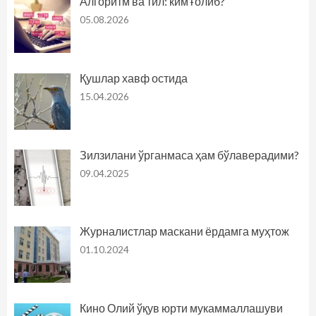
Алгоритм ва тил: ким ғолиб?
05.08.2026
Қушлар хавф остида
15.04.2026
Зилзилани ўрганмаса ҳам бўлаверадими?
09.04.2025
Журналистлар маскани ёрдамга муҳтож
01.10.2024
Кино Олий ўқув юрти мукаммаллашуви