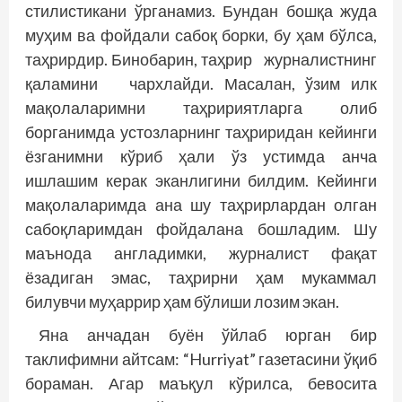
стилистикани ўрганамиз. Бундан бошқа жуда
муҳим ва фойдали сабоқ борки, бу ҳам бўлса,
таҳрирдир. Бинобарин, таҳрир журналистнинг
қаламини чархлайди. Масалан, ўзим илк
мақолаларимни таҳририятларга олиб
борганимда устозларнинг таҳриридан кейинги
ёзганимни кўриб ҳали ўз устимда анча
ишлашим керак эканлигини билдим. Кейинги
мақолаларимда ана шу таҳрирлардан олган
сабоқларимдан фойдалана бошладим. Шу
маънода англадимки, журналист фақат
ёзадиган эмас, таҳрирни ҳам мукаммал
билувчи муҳаррир ҳам бўлиши лозим экан.
Яна анчадан буён ўйлаб юрган бир
таклифимни айтсам: “Hurriyat” газетасини ўқиб
бораман. Агар маъқул кўрилса, бевосита