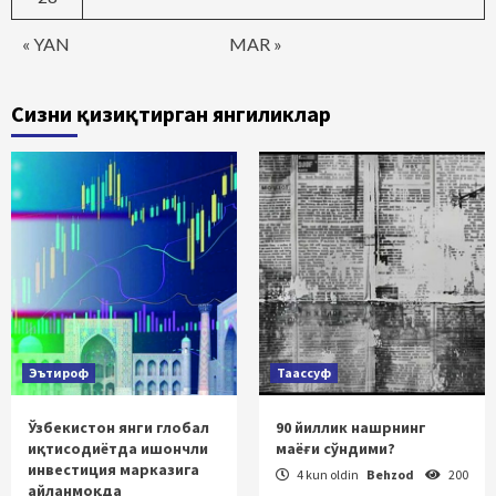
« YAN
MAR »
Сизни қизиқтирган янгиликлар
Эътироф
Таассуф
Ўзбекистон янги глобал
90 йиллик нашрнинг
иқтисодиётда ишончли
маёғи сўндими?
инвестиция марказига
4 kun oldin
Behzod
200
айланмоқда