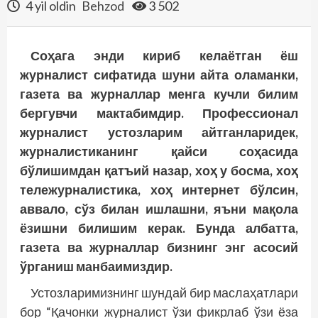
4 yil oldin
Behzod
3 502
Соҳага энди кириб келаётган ёш
журналист сифатида шуни айта оламанки,
газета ва журналлар менга кучли билим
бергувчи мактабимдир. Профессионал
журналист устозларим айтганларидек,
журналистиканинг қайси соҳасида
бўлишимдан қатъий назар, хоҳ у босма, хоҳ
тележурналистика, хоҳ интернет бўлсин,
аввало, сўз билан ишлашни, яъни мақола
ёзишни билишим керак. Бунда албатта,
газета ва журналлар бизнинг энг асосий
ўрганиш манбаимиздир.
Устозларимизнинг шундай бир маслаҳатлари
бор “Қачонки журналист ўзи фикрлаб ўзи ёза