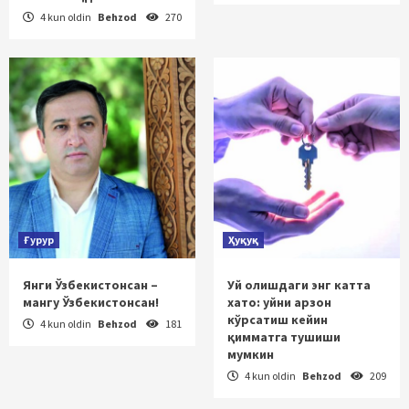
4 kun oldin
Behzod
270
Ғурур
Ҳуқуқ
Янги Ўзбекистонсан –
Уй олишдаги энг катта
мангу Ўзбекистонсан!
хато: уйни арзон
кўрсатиш кейин
4 kun oldin
Behzod
181
қимматга тушиши
мумкин
4 kun oldin
Behzod
209