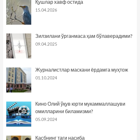
Қушлар хавф остида
15.04.2026
Зилзилани ўрганмаса ҳам бўлаверадими?
09.04.2025
Журналистлар маскани ёрдамга муҳтож
01.10.2024
Кино Олий ўқув юрти мукаммаллашуви
омилларини биламизми?
05.09.2024
Касбнинг таги насиба