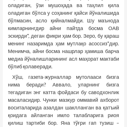
оладиган, ўзи мушоҳада ва таҳлил қила
оладиган бўлса у соҳанинг қайси йўналишида
бўлмасин, асло қийналмайди. Шу маънода
кимларнингдир айни пайтда босма ОАВ
эскирди”, деган фик­ри ҳам бор. Зеро, бу қараш
менинг назаримда ҳам мутлақо асоссиз”дир.
Менимча, айни босма нашрлар ҳамиша барча
медиа йўналишларининг асл маҳорат мактаби
бўлиб қолаверади.
Хўш, газета-журналлар мутолааси бизга
нима беради? Аввало, уларнинг бизга
тегадиган энг катта фойдаси бу саводхонлик
масаласидир. Чунки мазкур оммавий ахборот
воситаларида азалдан шаклланган ва қатъий
қоидага айланган имло талабларига риоя
қилиш тартиби бор. Яна тўғри гап тузиш –