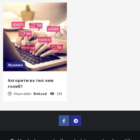
Муаммо
Алгоритм ва тил: ким
ғолиб?
4 kun oldin
Behzod
193
Facebook
Telegram