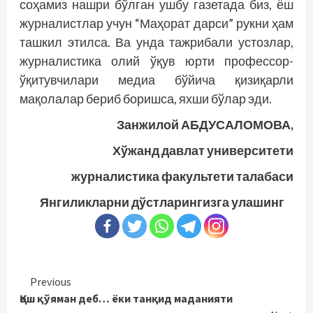
соҳамиз нашри бўлган ушбу газетада биз, ёш
журналистлар учун “Маҳорат дарси” рукни ҳам
ташкил этилса. Ва унда тажрибали устозлар,
журналис­тика олий ўқув юрти профессор-
ўқитувчилари медиа бўйича қизиқарли
мақолалар бериб боришса, яхши бўлар эди.
Занжилой АБДУСАЛОМОВА,
Хўжанд давлат университети
журналистика факультети талабаси
Янгиликларни дўстларингизга улашинг
Continue
Previous
Қош қўяман деб… ёки танқид маданияти
Reading