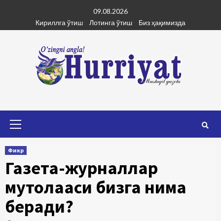
Skip
09.08.2026
to
Кириллга ўтиш
Лотинга ўтиш
Биз ҳақимизда
content
Primary
Menu
Фикр
Газета-журналлар
мутолааси бизга нима
беради?