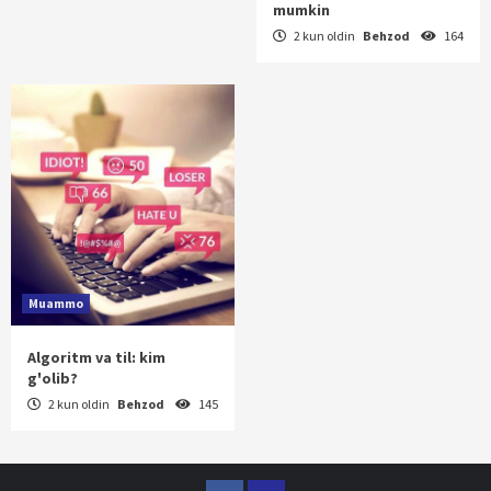
mumkin
2 kun oldin
Behzod
164
Muammo
Algoritm va til: kim
g'olib?
2 kun oldin
Behzod
145