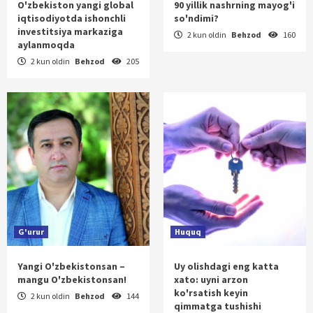
O'zbekiston yangi global
90 yillik nashrning mayog'i
iqtisodiyotda ishonchli
so'ndimi?
investitsiya markaziga
2 kun oldin
Behzod
160
aylanmoqda
2 kun oldin
Behzod
205
G'urur
Huquq
Yangi O'zbekistonsan –
Uy olishdagi eng katta
mangu O'zbekistonsan!
xato: uyni arzon
ko'rsatish keyin
2 kun oldin
Behzod
144
qimmatga tushishi