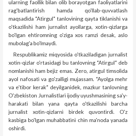
ularning faollik bilan olib borayotgan faoliyatlarini
rag'batlantirish hamda qo'llab-quvvatlash
maqsadida “Atirgul” tanlovining qayta tiklanishi va
o'tkazilishi ham jurnalist ayollarga, xotin-qizlarga
bo'lgan ehtiromning o'ziga xos ramzi desak, aslo
mubolag'a bo'lmaydi.
Respublikamiz miqyosida o'tkaziladigan jurnalist
xotin-qizlar o'rtasidagi bu tanlovning “Atirgul” deb
nomlanishi ham bejiz emas. Zero, atirgul timsolida
ayol nafosati va go'zalligi mujassam. “Ayolga mehr
va e'tibor kerak” deyilganidek, mazkur tanlovning
O'zbekiston Jurnalistlari ijodiy uyushmasining sa'y-
harakati bilan yana qayta o'tkazilishi barcha
jurnalist xotin-qizlarni birdek quvontirdi. O'z
kasbiga bo'lgan muhabbatini chin ma'noda yanada
oshirdi.