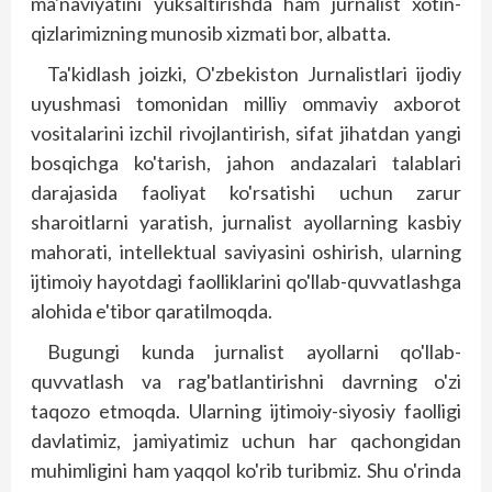
ma'naviyatini yuksaltirishda ham jurnalist xotin-
qizlarimizning munosib xizmati bor, albatta.
Ta'kidlash joizki, O'zbekis­ton Jurnalistlari ijodiy
uyushmasi tomonidan milliy ommaviy axborot
vositalarini izchil rivoj­lantirish, sifat jihatdan yangi
bosqichga ko'tarish, jahon andazalari talablari
darajasida faoliyat ko'rsatishi uchun zarur
sharoitlarni yaratish, jurnalist ayollarning kasbiy
mahorati, intellektual saviyasini oshirish, ularning
ijtimoiy hayotdagi faolliklarini qo'llab-quvvatlashga
alohida e'tibor qaratilmoqda.
Bugungi kunda jurnalist ayollarni qo'llab-
quvvatlash va rag'batlantirishni davrning o'zi
taqozo etmoqda. Ularning ijtimoiy-siyosiy faolligi
davlatimiz, jamiyatimiz uchun har qachongidan
muhimligini ham yaqqol ko'rib turibmiz. Shu o'rinda