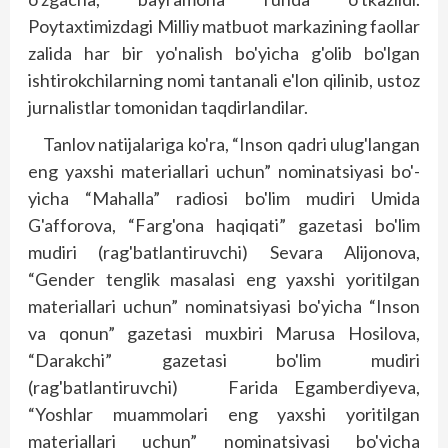
Poytaxtimizdagi Milliy matbuot markazining faollar
zalida har bir yo'nalish bo'yicha g'olib bo'lgan
ishtirokchilarning nomi tantanali e'lon qilinib, ustoz
jurnalistlar tomonidan taqdirlandilar.
Tanlov natijalariga ko'ra, “Inson qadri ulug'langan
eng yaxshi materiallari uchun” nominatsiyasi bo'­
yicha “Mahalla” radiosi bo'lim mudiri Umida
G'afforova, “Farg'ona haqiqati” gazetasi bo'lim
mudiri (rag'batlantiruvchi) Sevara Alijonova,
“Gender teng­lik masalasi eng yaxshi yoritilgan
materiallari uchun” nominatsiyasi bo'yicha “Inson
va qonun” gazetasi muxbiri Marusa Hosilova,
“Darakchi” gazetasi bo'lim mudiri
(rag'batlantiruvchi) Farida Egamberdiyeva,
“Yoshlar muammolari eng yaxshi yoritilgan
materiallari uchun” nominatsiyasi bo'yicha