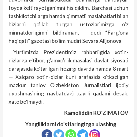
foyda keltirayotganimni his qildim. Barchasi uchun
tashkilotchilarga hamda qimmatli maslahatlari bilan
bizlarni qo'llab turgan ustozlarimizga o'z
minnatdorligimni bildiraman, – dedi “Farg'ona
haqiqati” gazetasi bo'lim mudiri Sevara Alijonova.
Yurtimizda Prezidentimiz rahbarligida xotin-
qizlarga e'tibor, g'amxo'rlik masalasi davlat siyosati
darajasida ko'tarilgan hozirgi davrda hamda 8 mart
— Xalqaro xotin-qizlar kuni arafasida o'tkazilgan
mazkur tanlov O'zbekiston Jurnalistlari ijodiy
uyushmasining navbatdagi xayrli qadami desak,
xato bo'lmaydi.
Kamoliddin RO'ZIMATOV
Yangiliklarni do'stlaringizga ulashing