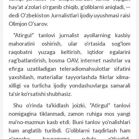
hay'at a'zolari o'rganib chiqib, g'oliblarni aniqladi, —
dedi O'zbekiston Jurnalistlari ijodiy uyushmasi raisi
Olimjon O'sarov.
“Atirgul” tanlovi jurnalist ayollarning kasbiy
mahoratini oshirish, ular o'rtasida sog'lom
raqobatni yuzaga keltirish, iqtidor egalarini
rag'batlantirish, bosma OAV, internet nashrlar va
efirga uzatiladigan teleradiomahsulotlar sifatini
yaxshilash, materiallar tayyorlashda fikrlar xilma-
xilligi va turlicha ijodiy yondashuvlarga samarali
ta'sir ko'rsatishi shubhasiz.
Shu o'rinda ta'kidlash joizki, “Atirgul” tanlovi
nomigagina tiklanmadi, zamon ruhiga mos yangi
ma'no-mazmun kasb etdi. Buni tanlov yo'nalishlari
ham anglatib turibdi. G'oliblarni taqdirlash ham
o'zgacha, bayramona ruhda o'tkazildi.