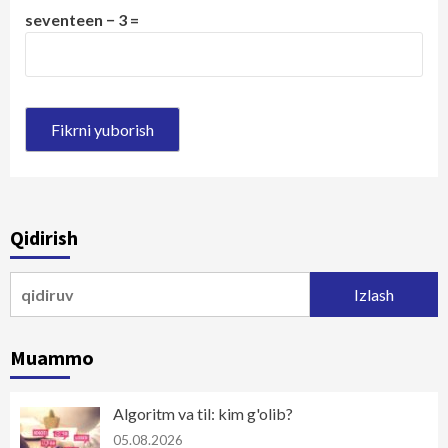
seventeen − 3 =
Qidirish
Qidirshish:
Muammo
Algoritm va til: kim g'olib?
05.08.2026