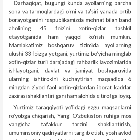
Darhaqiqat, bugungi kunda ayollarning barcha
soha va tarmoqlardagi o'rni va ta'siri yanada ortib
borayotganini respublikamizda mehnat bilan band
aholining 45 foizini xotin-qizlar tashkil
etayotganida ham yaqqol ko'rish mumkin.
Mamlakatimiz boshqaruv tizimida ayollarning
ulushi 33 foizga yetgani, yurtimiz bo'yicha minglab
xotin-qizlar turli darajadagi rahbarlik lavozimlarida
ishlayotgani, davlat va jamiyat boshqaruvida
ularning ishtirokini kuchaytirish maqsadida 6
mingdan ziyod faol xotin-qizlardan iborat kadrlar
zaxirasi shakllantirilgani ham alohida e'tirofga loyiq.
Yurtimiz taraqqiyoti yo'lidagi ezgu maqsadlarni
ro'yobga chiqarish, Yangi O'zbekiston ruhiga mos
yangicha tafakkur tarzini shakllantirish,
umuminsoniy qad­riyatlarni targ'ib etish, yosh avlod