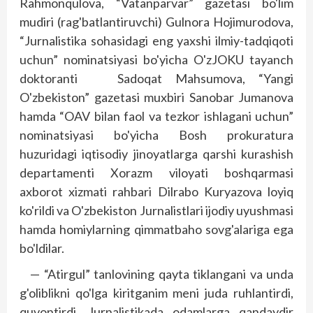
Rahmonqulova, “Vatanparvar” gazetasi bo'lim
mudiri (rag'batlantiruvchi) Gulnora Hojimurodova,
“Jurnalistika sohasidagi eng yaxshi ilmiy-tadqiqoti
uchun” nominatsiyasi bo'­yicha O'zJOKU tayanch
doktoranti Sadoqat Mahsumova, “Yangi
O'zbekiston” gazetasi muxbiri Sanobar Jumanova
hamda “OAV bilan faol va tezkor ishlagani uchun”
nominatsiyasi bo'yicha Bosh prokuratura
huzuridagi iqtisodiy jinoyatlarga qarshi kurashish
departamenti Xorazm viloyati boshqarmasi
axborot xizmati rahbari Dilrabo Kuryazova loyiq
ko'rildi va O'zbekiston Jurnalistlari ijodiy uyushmasi
hamda homiylarning qimmatbaho sovg'alariga ega
bo'ldilar.
— “Atirgul” tanlovining qayta tiklangani va unda
g'oliblikni qo'lga kiritganim meni juda ruhlantirdi,
quvontirdi. Jurnalistikada odamlarga qandaydir