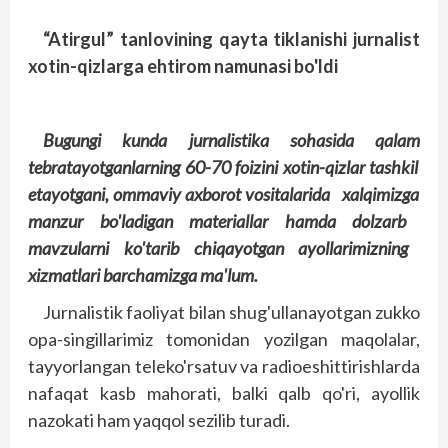
“Atirgul” tanlovining qayta tiklanishi jurnalist
xotin-qizlarga ehtirom namunasi bo'ldi
Bugungi
kunda
jurnalistika
sohasida
qalam
tebratayotganlarning
60-70 foizini
xotin
-qizlar
tashkil
etayotgani
, ommaviy
axborot
vositalarida
xalqimizga
manzur
bo'ladigan
materiallar
hamda
dolzarb
mavzularni
ko'tarib
chiqayotgan
ayollarimizning
xizmatlari
barchamizga
ma'lum
.
Jurnalistik faoliyat bilan shug'ullanayotgan zukko
opa-singillarimiz tomonidan yozilgan maqolalar,
tayyorlangan teleko'rsatuv va radioeshittirishlarda
nafaqat kasb mahorati, balki qalb qo'ri, ayollik
nazokati ham yaqqol sezilib turadi.