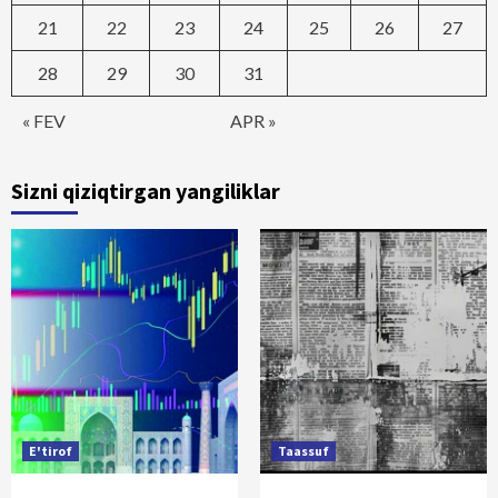
21
22
23
24
25
26
27
28
29
30
31
« FEV
APR »
Sizni qiziqtirgan yangiliklar
E'tirof
Taassuf