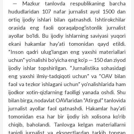
— Mazkur tanlovda respublikaning barcha
hududlaridan 107 nafar jurnalist ayol 1500 dan
ortiq ijodiy ishlari bilan qatnashdi. Ishtirokchilar
orasida eng faoli qoraqalpog'istonlik jurnalist
ayollar bo'ldi. Bu ijodiy ishlarning saviyasi yuqori
ekani hakamlar hay'ati tomonidan qayd etildi.
“Inson qadri ulug'langan eng yaxshi materiallari
uchun” yo'nalishi bo'yicha eng ko'p — 150 dan ziyod
ijodiy ishlar topshirilgan. “Jurnalistika sohasidagi
eng yaxshi ilmiy-tadqiqoti uchun” va “OAV bilan
faol va tezkor ishlagani uchun” yo'nalishlarida ham
ijodkor xotin-qizlarning faolligi yanada oshdi. Shu
bilan birga, nodavlat OAVlaridan “Atirgul” tanlovida
jurnalist ayollar faol qatnashdi. Hakamlar hay'ati
tomonidan esa har bir ijodiy ish xolisona ko'rib
chiqib, baholandi. Tanlovga kelgan materiallarni
taniqli jurnalist va ekspertlardan tarkib topgan