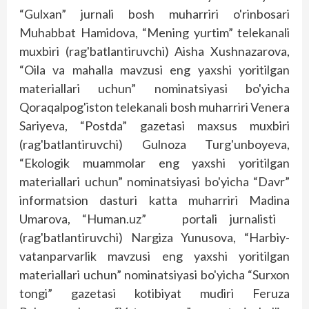
“Gulxan” jurnali bosh muharriri o'rinbosari
Muhabbat Hamidova, “Mening yurtim” telekanali
muxbiri (rag'batlantiruvchi) Aisha Xushnazarova,
“Oila va mahalla mavzusi eng yaxshi yoritilgan
materiallari uchun” nominatsiyasi bo'yicha
Qoraqalpog'iston telekanali bosh muharriri Venera
Sariyeva, “Postda” gazetasi maxsus muxbiri
(rag'batlantiruvchi) Gulnoza Turg'unboyeva,
“Ekologik muammolar eng yaxshi yoritilgan
materiallari uchun” nominatsiyasi bo'yicha “Davr”
informatsion dasturi katta muharriri Madina
Umarova, “Human.uz” portali jurnalisti
(rag'batlantiruvchi) Nargiza Yunusova, “Harbiy-
vatanparvarlik mavzusi eng yaxshi yoritilgan
materiallari uchun” nominatsiyasi bo'yicha “Surxon
tongi” gazetasi kotibiyat mudiri Feruza