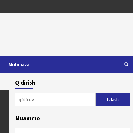
Mulohaza
Qidirish
Qidirshish:
Muammo