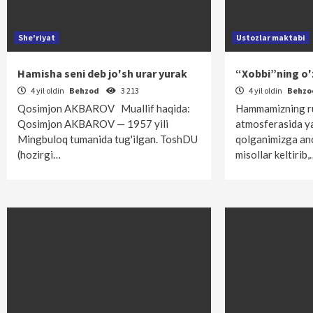
She'riyat
Ustozlar maktabi
Hamisha seni deb jo'sh urar yurak
“Xobbi”ning o'
4 yil oldin
Behzod
3 213
4 yil oldin
Behz
Qosimjon AKBAROV Muallif haqida:
Hammamizning rus 
Qosimjon AKBAROV — 1957 yili
atmosferasida y
Mingbuloq tumanida tug'ilgan. ToshDU
qolganimizga anc
(hozirgi…
misollar keltirib