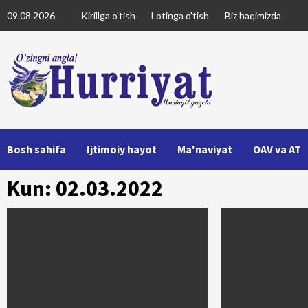
Skip
09.08.2026
Kirillga o'tish
Lotinga o'tish
Biz haqimizda
to
content
Bosh sahifa
Ijtimoiy hayot
Ma'naviyat
OAV va AT
Kun: 02.03.2022