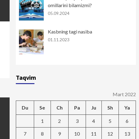
omillarini bilamizmi?
05.09.2024
Kasbning tagi nasiba
01.11.2023
Taqvim
Mart 2022
Du
Se
Ch
Pa
Ju
Sh
Ya
1
2
3
4
5
6
7
8
9
10
11
12
13