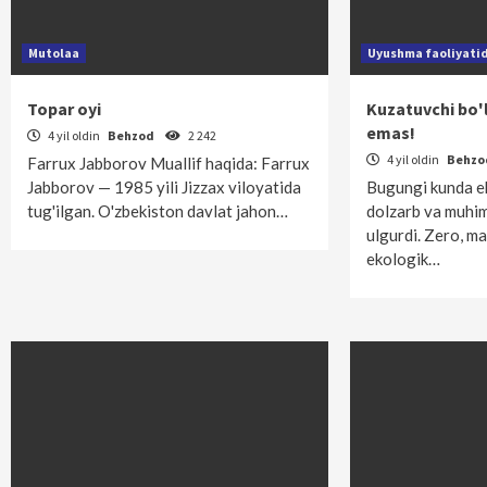
Mutolaa
Uyushma faoliyati
Topar oyi
Kuzatuvchi bo'l
emas!
4 yil oldin
Behzod
2 242
4 yil oldin
Behz
Farrux Jabborov Muallif haqida: Farrux
Jabborov — 1985 yili Jizzax viloyatida
Bugungi kunda ek
tug'ilgan. O'zbekiston davlat jahon…
dolzarb va muhim
ulgurdi. Zero, m
ekologik…