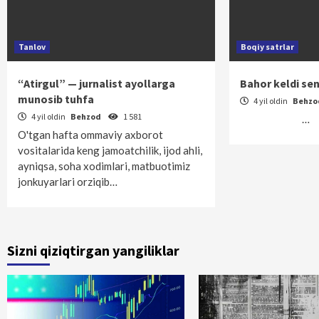
Tanlov
Boqiy satrlar
“Atirgul” — jurnalist ayollarga
Bahor keldi sen
munosib tuhfa
4 yil oldin
Behz
4 yil oldin
Behzod
1 581
…
O'tgan hafta ommaviy axborot
vositalarida keng jamoatchilik, ijod ahli,
ayniqsa, soha xodimlari, matbuotimiz
jonkuyarlari orziqib…
Sizni qiziqtirgan yangiliklar