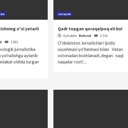
dan
Jarayon
ishning o'zi yetarli
Qadr topgan qoraqalpoq eli bu!
4 yil oldin
Behzod
2 214
od
1 921
O'zbekiston Jurnalistlari ijodiy
ologik jurnalistika
uyushmasi yo'llanmasi bilan Vatan
 yo'nalishga aylanib
ostonadan boshlanadi, degan naql
amlakat oldida turgan
naqadar rost!…