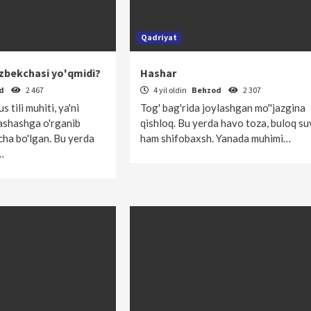
Qadriyat
zbekchasi yo'qmidi?
Hashar
od
2 467
4 yil oldin
Behzod
2 307
tili muhiti, ya'ni
Tog' bag'rida joylashgan mo''jazgina
ashashga o'rganib
qishloq. Bu yerda havo toza, buloq su
ha bo'lgan. Bu yerda
ham shifobaxsh. Yanada muhimi…
,…