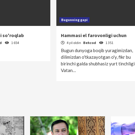
Bugunning gapi
i so'roqlab
Hammasi el farovonligi uchun
od
1 654
4 yil oldin
Behzod
1 351
Bugun dunyoga boqib yuragimizdan,
dilimizdan o'tkazayotgan o'y, fikr bu
birinchi galda shubhasiz yurt tinchligi
Vatan…