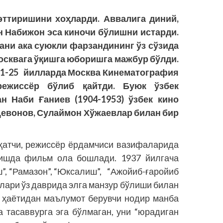
эттиришини хоҳларди. Аввалига диний,
н Набижон эса киночи бўлишни истарди.
Ғани ака суюкли фарзандининг ўз сўзида
Москвага ўқишга юборишга мажбур бўлди.
921-25 йилларда Москва Кинематография
режиссёр бўлиб қайтди. Буюк ўзбек
н Наби Ғаниев (1904-1953) ўзбек кино
Девонов, Сулаймон Хўжаевлар билан бир
ҳатчи, режиссёр ёрдамчиси вазифаларида
вишда фильм ола бошлади. 1937 йилгача
”, “Рамазон”, “Юксалиш”, “Ажойиб-ғаройиб
млари ўз даврида элга манзур бўлиши билан
вр ҳаётидан маълумот берувчи нодир манба
 тасаввурга эга бўлмаган, уни “юрадиган