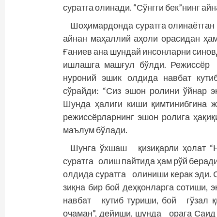
суратга олинади. “Сўнгги бек”нинг айн
Шоҳимардонда суратга олинаётган 
айнан маҳаллий аҳоли орасидан ҳам
Ғаниев ана шундай инсонларни синов
ишлашга машғул бўлди. Режиссёр 
нуроний эшик олдида навбат кути
сўрайди: “Сиз эшон ролини ўйнар эк
Шунда ҳалиги киши қимтинибгина ж
режиссёрларнинг эшон ролига ҳақиқ
маълум бўлади.
Шунга ўхшаш қизиқарли ҳолат “Н
суратга олиш пайтида ҳам рўй беради
олдида суратга олиниши керак эди. 
зиқна бир бой деҳқонларга сотиши,
навбат кутиб туриши, бой гўзал 
очаман”, дейиши, шунда орага Саид