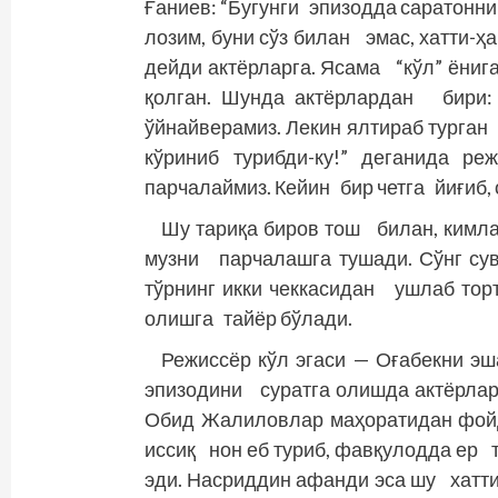
Ғаниев: “Бугунги эпизодда саратонни
лозим, буни сўз билан эмас, хатти-
дейди актёрларга. Ясама “кўл” ёниг
қолган. Шунда актёрлардан бири:
ўйнайверамиз. Лекин ялтираб турган
кўриниб турибди-ку!” деганида р
парчалаймиз. Кейин бир четга йиғиб,
Шу тариқа биров тош билан, кимла
музни парчалашга тушади. Сўнг су
тўрнинг икки чеккасидан ушлаб торт
олишга тайёр бўлади.
Режиссёр кўл эгаси — Оғабекни э
эпизодини суратга олишда актёрла
Обид Жалиловлар маҳоратидан фойд
иссиқ нон еб туриб, фавқулодда ер 
эди. Насриддин афанди эса шу хатти