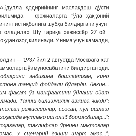
бдулла Қодирийнинг маслакдош дўсти
” фильмида фожиаларга тўла ҳаққоний
ининг истиқболига шубҳа билдиргани учун
сга оладилар. Шу тариқа режиссёр 27 ой
оқдан озод қилинади. У нима учун қамалди,
дин — 1937 йил 2 августда Москвага хат
уаммоларга ўз муносабатини билдирган эди.
жодларини эндигина бошлаётган, кино
ўстона танқид фойдали бўларди. Лекин…
ким фақат ўз манфаатини ўйлаши одат
илмади. Таниш-билишчилик авжига чиқди”;
этилган режиссёрлар, асосан, пул ишлаш
соҳасида мутлақо иш олиб бормасдилар…”;
лоҳазалар, таклифлар ўрнини мақтовлар
 эмас. У сценарий ёзиши шарт эмас…”;