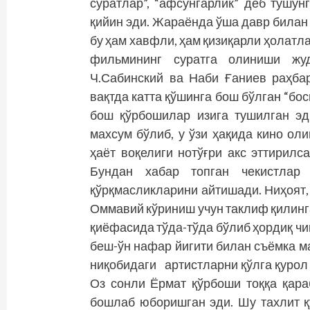
суратлар”, “афсунгарлик” деб тушу
қийин эди. Жараёнда ўша давр билан
бу ҳам хавфли, ҳам қизиқарли ҳолатла
фильмининг суратга олиниши жуд
Ч.Сабинский ва Наби Ғаниев раҳба
вақтда катта қўшинга бош бўлган “бос
бош қўрбошилар изига тушилган эд
махсум бўлиб, у ўзи ҳақида кино ол
ҳаёт воқелиги нотўғри акс эттирилс
Бундан хабар топган чекистлар 
қўрқмасликларини айтишади. Ниҳоят
Оммавий кўриниш учун таклиф қилинг
қиёфасида тўда-тўда бўлиб ҳордиқ чи
беш-ўн нафар йигити билан съёмка м
ниқобидаги артистларни қўлга қурол 
Оз сонли Ёрмат қўрбоши тоққа қара
бошлаб юборишган эди. Шу тахлит 