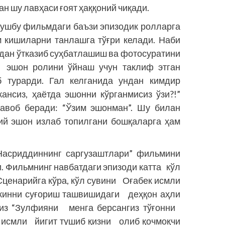
ан шу лавҳаси ғоят ҳаққоний чиқади.
ушбу фильм­даги баъзи эпизодик ролларга
 кишиларни танлашга тўғри келади. Наби
дан ўтказиб суҳбатлашиш ва фотосуратини
эшон ролини ўйнаш учун таклиф этган
б турарди. Гал келганида ундан кимдир
ансиз, ҳаётда эшонни кўрганмисиз ўзи?!”
авоб беради: “Ўзим эшонман”. Шу билан
ий эшон излаб топилгани бошқаларга ҳам
асриддиннинг саргузаштлари” фильмини
. Фильмнинг навбатдаги эпизоди катта кўл
Сценарийга кўра, кўл сувини Оғабек исмли
 экинни суғориш ташвишидаги деҳқон аҳли
қиз “Зулфияни менга берсангиз тўғонни
 исмли йигит тушиб қизни олиб қочмоқчи