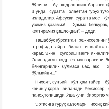
бўлиши — бу кадрларнинг барчаси к
Шунда суратга олаётган гуруҳ тўғ
изладилар. Афсуски, суратга мос к
ўзимиз қазамиз! Ҳамма белкурак,
келтирамиз қиш­лоқдан”, — деди.
Ташаббус кўрсатган режиссёрнинг 
атрофида ғайрат билан ишлаётган 
керак. Экин суғориш вақти яқинлиг
Олинадиган кадр ёз манзарасини б
Ёғингарчилик бўлмаса бас, акс ҳ
бўлмайди…”
Ниҳоят, сунъий кўл ҳам тайёр бў
кейин у қорга айланади. Режиссёр
паноҳ топишади. Ўша куни бирортаям
Эртасига гуруҳ аъзолари иссиқ ки