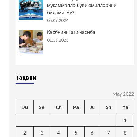
мукаммаллашуви омилларини
биламизми?
05.09.2024
Касбнинг таги насиба
01.11.2023
Тақвим
May 2022
Du
Se
Ch
Pa
Ju
Sh
Ya
1
2
3
4
5
6
7
8