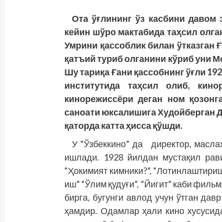
Ота ўғлининг ўз касбини давом 
кейин шўро мактабида таҳсил олга
Умрини қассоблик билан ўтказган 
қатъий туриб олганини кўриб уни 
Шу тариқа Ғани қассобнинг ўғли 1
институтида таҳсил олиб, кино
кинорежиссёри деган ном қозонга
саноати юксалишига Худойберган 
қаторда катта ҳисса қўшди.
У “Ўзбеккино” да директор, масла
ишлади. 1928 йилдан мустақил ра
“Ҳокимият кимники?”, “Лотинлаштириш
иш” “Ўлим қудуғи”, “Йигит” каби филь
бирга, бугунги авлод учун ўтган да
ҳамдир. Одамлар ҳали кино хусусида