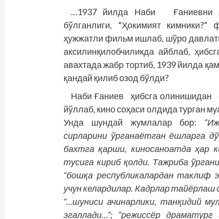
…1937 йилда Наби Ғаниевни А
бўлганлиги, “Ҳокимият кимники?
ҳужжатли фильм ишлаб, шўро давлат
аксилинқилобчиликда айб­лаб, ҳиб
авахтада жабр тортиб, 1939 йилда қам
қандай қилиб озод бўлди?
Наби Ғаниев ҳибсга олинишидан ол
йўллаб, кино соҳаси олдида турган м
Унда шундай жумлалар бор:
“И
сирларини ўрганаётган ёшларга д
бахтга қарши, киносаноатда ҳар 
тусига кириб қолди. Тажриба ўрган
“бош­қа республикалардан таклиф 
учун келардилар. Кадрлар тайёрлаш 
“…шуниси ачинарлики, танқидий му
эгаллади…”; “режиссёр драматург