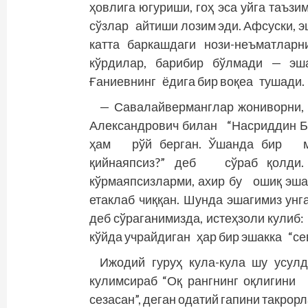
ҳовлига югуриши, гоҳ эса уйга таъз
сўзлар айтиши лозим эди. Афсуски, э
катта баркашдаги нози-неъматларн
кўрдилар, барибир бўлмади — эш
Ғаниевнинг ёдига бир воқеа тушади.
— Савалайверманглар жониворни, 
Александрович билан “Насриддин Б
ҳам рўй берган. Ўшанда бир мўй
қийнаяпсиз?” деб сўраб қолди. 
кўрмаяпсизларми, ахир бу ошиқ эша
етаклаб чиққан. Шунда эшагимиз унга
деб сўраганимизда, истеҳзоли кулиб
кўйда учрайдиган ҳар бир эшакка “сев
Ижодий гуруҳ кула-кула шу усу
кулимсираб “Оқ рангнинг оқлигин
сезасан”, деган одатий гапини так­рор