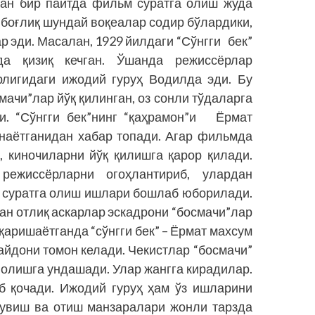
нган бир пайтда фильм суратга олиш жуда
 боғлиқ шундай воқеалар содир бўлардики,
р эди. Масалан, 1929 йилдаги “Сўнгги бек”
а қизиқ кечган. Ўшанда режиссёрлар
рлигидаги ижодий гуруҳ Водилда эди. Бу
мачи”лар йўқ қилинган, оз сонли тўдаларга
и. “Сўнгги бек”нинг “қаҳрамон”и Ёрмат
инаётганидан хабар топади. Агар фильмда
а, киночиларни йўқ қилишга қарор қилади.
режиссёрларни огоҳлантириб, улардан
, суратга олиш ишлари бошлаб юборилади.
ан отлиқ аскарлар эскадрони “босмачи”лар
қаришаётганда “сўнгги бек” – Ёрмат махсум
айдони томон келади. Чекистлар “босмачи”
олишга ундашади. Улар жанг­­га кирадилар.
б қочади. Ижодий гуруҳ ҳам ўз ишларини
қувиш ва отиш манзаралари жонли тарзда