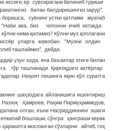
нг иссиғи, ер сувсирагани билиниб туриши
ҳаракатингиз билан билдиришингиз зарур”,
а боришса, сувнинг устки қатлами музлаб
 “Наби ака, биз чопонни ечиб яктакда
 кўлни нима қиламиз? Кўлни муз қоплагани
ежиссёр уларга жавобан: “Музни олдин
 олиб ташлаймиз”, дейди.
рдир узун хода, яна баъзилар этиги билан
вга тўр ташланади. Қирғоқдаги актёрлар
адилар. Ниҳоят пешинга яқин кўл суратга
шакнинг шаҳзодага айланишига ишонтириш
р Раззоқ Ҳамроев, Раҳим Пирмуҳаммедов,
алана олган, яъни Насриддиннинг эшаги
тепкилай бошлаши, сўнгра ҳанг­раши керак
-ҳаракатга мосланган сўзларни айтиб, гоҳ