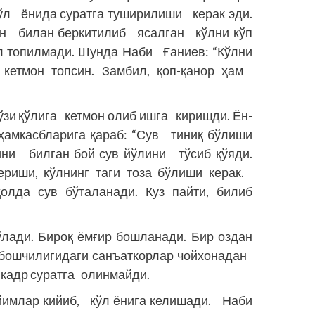
ўл ёнида суратга туширилиши керак эди.
он билан беркитилиб ясалган кўлни кўп
ўл топилмади. Шунда Наби Ғаниев: “Кўлни
 кетмон топсин. Замбил, қоп-қанор ҳам
ўзи қўлига кетмон олиб ишга киришди. Ён-
ҳамкасбларига қараб: “Сув тиниқ бўлиши
ини билган бой сув йўлини тўсиб қўяди.
ериши, кўлнинг таги тоза бўлиши керак.
олда сув бўталанади. Куз пайти, билиб
лади. Бироқ ёмғир бошланади. Бир оздан
 бошчилигидаги санъаткорлар чойхонадан
 кадр суратга олинмайди.
йимлар кийиб, кўл ёнига келишади. Наби