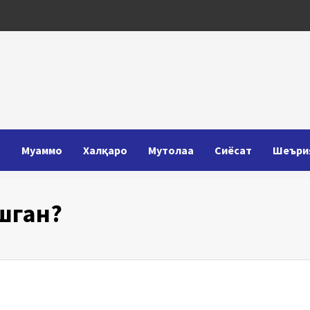
Т
Муаммо
Халқаро
Мутолаа
Сиёсат
Шеъри
шган?