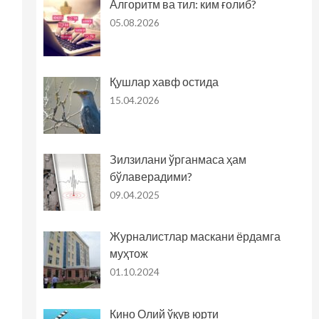
Алгоритм ва тил: ким ғолиб?
05.08.2026
Қушлар хавф остида
15.04.2026
Зилзилани ўрганмаса ҳам
бўлаверадими?
09.04.2025
Журналистлар маскани ёрдамга
муҳтож
01.10.2024
Кино Олий ўқув юрти