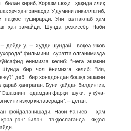
им билан кириб, Хоразм шоҳи ҳақида илиқ
шак ҳеч ҳанграмасди. У думини ликиллатиб,
и паққос туширарди. Уни калтаклаб ҳам
ак ҳанграмайди. Шунда режиссёр Наби
— дей­ди у. — Худди шундай воқеа Яков
ухорода” фильмини суратга олганимизда
сафид ёнимизга келиб: “Нега эшакни
Шунда бир чол ёнимизга келиб: “Ия,
к-ку?” деб бир хонадондан бошқа эшакни
 қараб ҳанграган. Буни қайдан билдингиз,
: “Эшакнинг одамдан фарқи шуки, у кўча-
гисини изҳор қилаверади”, — деган.
лдан фойдаланишади. Наби Ғаниев ҳам
и қора ранг билан таққослаганда яққол
лайди.