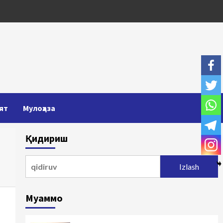
ят
Мулоҳаза
Қидириш
Qidirshish:
Муаммо