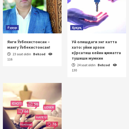
Ғурур
Ҳуқуқ
Янги Ўзбекистонсан –
Уй олишдаги энг катта
мангу Ўзбекистонсан!
хато: уйни арзон
кўрсатиш кейин қимматга
23 soat oldin
Behzod
тушиши мумкин
116
24 soat oldin
Behzod
130