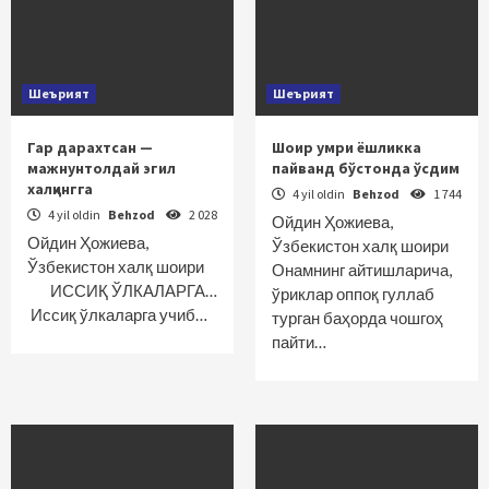
Шеърият
Шеърият
Гар дарахтсан —
Шоир умри ёшликка
мажнунтолдай эгил
пайванд бўстонда ўсдим
халқингга
4 yil oldin
Behzod
1 744
4 yil oldin
Behzod
2 028
Ойдин Ҳожиева,
Ойдин Ҳожиева,
Ўзбекистон халқ шоири
Ўзбекистон халқ шоири
Онамнинг айтишларича,
ИССИҚ ЎЛКАЛАРГА…
ўриклар оппоқ гуллаб
Иссиқ ўлкаларга учиб…
турган баҳорда чошгоҳ
пайти…