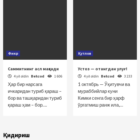
Фикр
Қутлов
Саммитнинг асл мақсади
Устоз — отангдан улуғ!
4 yil oldin
Behzod
1 606
4 yil oldin
Behzod
3 233
Ҳар бир нарсага
1 октябрь — Ўқитувчи ва
ичкаридан туриб қараш –
мураббийлар куни
бор ва ташқаридан туриб
Кимки сенга бир ҳарф
қараш ҳам – бор….
ўргатмиш ранж ила,…
Қидириш