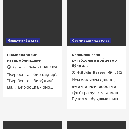
Машҳур қиёфалар
Орамиздаги одамлар
Шамолларнинг
Келинлик сепи
изтиробли қўшиғи
кутубхонага пойдевор
бўлди…
4 yil oldin
Behzod
1 864
4 yil oldin
Behzod
1 802
“Бир бошга – бир тақдир”.
Исм ҳам ярим давлат,
“Бир бошга – бир ўлим”.
деган гапнинг исботига
Ва… “Бир бошга – бир…
кўп бора дуч келганман.
Бу гал ушбу ҳикматнинг…