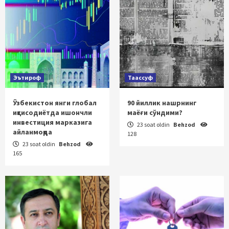
Эътироф
Таассуф
Ўзбекистон янги глобал
90 йиллик нашрнинг
иқтисодиётда ишончли
маёғи сўндими?
инвестиция марказига
23 soat oldin
Behzod
айланмоқда
128
23 soat oldin
Behzod
165