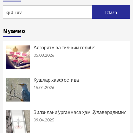
Qidirshish:
Муаммо
Алгоритм ва тил: ким ғолиб?
05.08.2026
Қушлар хавф остида
15.04.2026
Зилзилани ўрганмаса ҳам бўлаверадими?
09.04.2025