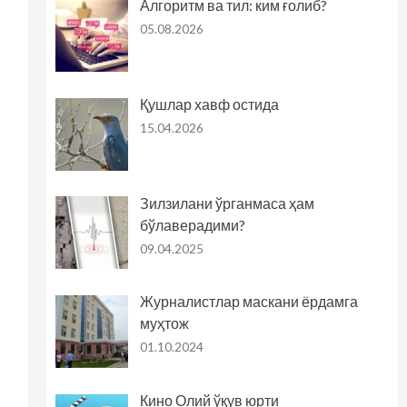
Алгоритм ва тил: ким ғолиб?
05.08.2026
Қушлар хавф остида
15.04.2026
Зилзилани ўрганмаса ҳам
бўлаверадими?
09.04.2025
Журналистлар маскани ёрдамга
муҳтож
01.10.2024
Кино Олий ўқув юрти