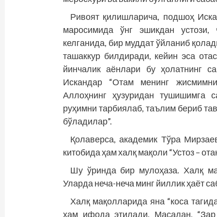
Ривоят қилишларича, подшоҳ Иска
маросимида ўнг эшикдан устози, 
келганида, бир муддат ўйланиб қолад
ташаккур билдиради, кейин эса отас
йинчалик аёнлари бу ҳолатнинг с
Искандар “Отам менинг жисмимни
Аллоҳнинг ҳузуридан тушишимга с
руҳимни тарбиялаб, таълим бериб тав
бўладилар”.
Қолаверса, академик Тўра Мирзае
китобида ҳам халқ мақоли “Устоз – ота
Шу ўринда бир мулоҳаза. Халқ ма
Уларда неча-неча минг йиллик ҳаёт са
Халқ мақолларида яна “коса тагид
ҳам ифода этилади. Масалан, “Зар 