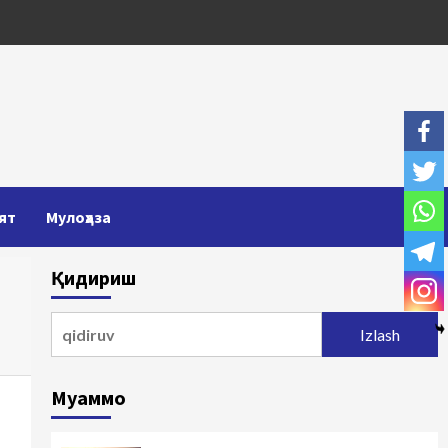
ят
Мулоҳаза
Қидириш
Qidirshish:
Муаммо