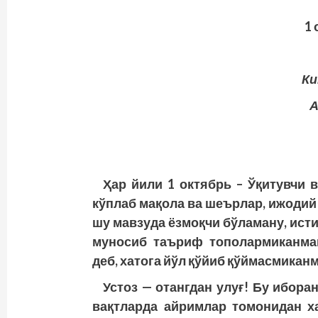
1 
Ки
А
Ҳар йили 1 октябрь – Ўқитувчи 
кўплаб мақола ва шеърлар, ижодий
шу мавзуда ёзмоқчи бўламану, истиҳ
муносиб таъриф тополармиканма
деб, хатога йўл қўйиб қўймасмикан
Устоз — отангдан улуғ! Бу ибора
вақтларда айримлар томонидан ха