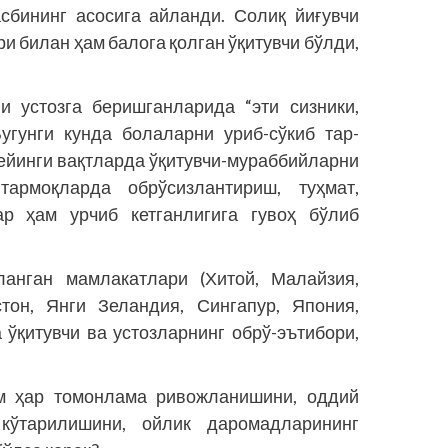
асбининг асосига айланди. Солиқ йиғувчи
и билан ҳам балога қолган ўқитувчи бўлди,
 устозга беришганларида “эти сизники,
Бугунги кунда болаларни уриб-сўкиб тар­
Кейинги вақтларда ўқитувчи-мураббийларни
армоқларда обрўсизлантириш, туҳмат,
р ҳам урчиб кетганлигига гувоҳ бўлиб
ланган мамлакатлари (Хитой, Малайзия,
стон, Янги Зеландия, Сингапур, Япония,
 ўқитувчи ва устозларнинг обрў-эътибори,
ам ҳар томонлама ривожланишини, оддий
кўтарилишини, ойлик даромадларининг