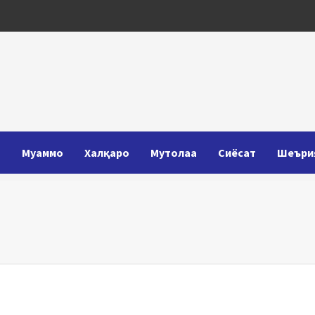
Т
Муаммо
Халқаро
Мутолаа
Сиёсат
Шеъри