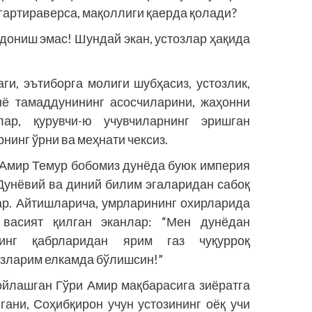
згартираверса, мақоллиги қаерда қолади?
 дониш эмас! Шундай экан, устозлар ҳақида
аги, эътиборга молиги шубҳасиз, устозлик,
нё тамаддунининг асос­чиларини, жаҳонни
ар, қурувчи-ю учувчиларнинг эришган
нинг ўрни ва меҳнати чексиз.
 Амир Темур бобомиз дунёда буюк империя
 Дунёвий ва диний билим эгаларидан сабоқ
р. Айтиш­ларича, умрларининг охирларида
васият қилган эканлар: “Мен дунёдан
нинг қабрларидан ярим газ чуқурроқ
оз­ларим елкамда бўлишсин!”
йлашган Гўри Амир мақбарасига зиёратга
гани, Соҳибқирон учун устозининг оёқ учи