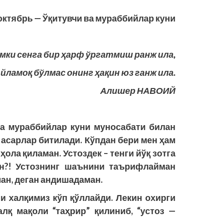
октябрь — Ўқитувчи ва мураббийлар куни
мки сенга бир ҳарф ўргатмиш ранж ила,
йламоқ бўлмас онинг ҳақин юз ганж ила.
Алишер НАВОИЙ
ва мураббийлар куни муносабати билан
 асарлар битилади. Кўпдан бери мен ҳам
ола қиламан. Устоздек – тенги йўқ зотга
н?! Устознинг шаънини таърифлайман
ман, деган андишадаман.
ни халқимиз кўп қўллайди. Лекин охирги
лқ мақоли “таҳрир” қилиниб, “устоз —