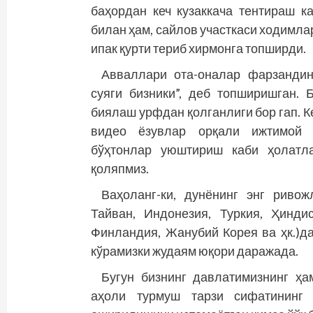
баҳордан кеч кузаккача тентираш к
билан ҳам, сайлов участкаси ходимлар
ипак қурти териб хирмонга топширди.
Авваллари ота-оналар фарзандини
суяги бизники”, деб топширишган. 
биялаш урфдан қолганлиги бор гап. 
видео ёзувлар орқали ижтимой т
бўҳтонлар уюштириш каби ҳолатла
қоляпмиз.
Ваҳоланг-ки, дунёнинг энг ривож
Тайван, Индонезия, Туркия, Ҳинди
Финландия, Жанубий Корея ва ҳк.)да
кўрамизки жудаям юқори даражада.
Бугун бизнинг давлатимизнинг ҳ
аҳоли турмуш тарзи сифатининг 