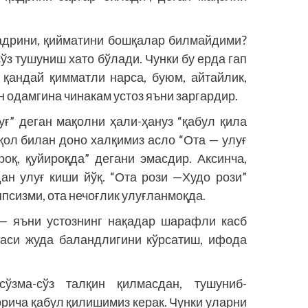
 қадрини, қийматини бошқалар билмайдими?
ўз тушуниш хато бўлади. Чунки бу ерда гап
 қандай қимматли нарса, буюм, айтайлик,
ан одамгина чинакам устоз яъни заргардир.
уғ” деган мақолни ҳали-ҳануз “қабул қила
қол билан доно халқимиз асло “Ота — улуғ
роқ, қу­йироқда” дегани эмасдир. Аксинча,
ан улуғ киши йўқ. “Ота рози —Худо рози”
псизми, ота нечоғлик улуғланмоқда.
 — яъни устознинг нақадар шарафли касб
ажаси жуда баландлигини кўрсатиш, ифода
ўзма-сўз талқин қилмасдан, тушуниб-
рича қабул қилишимиз керак. Чунки уларни