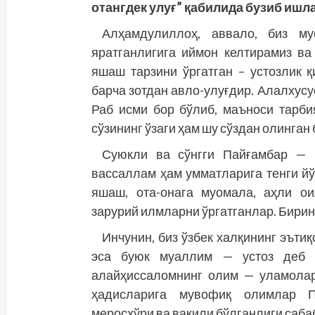
отанг­дек улуғ” қабилида бузиб ишл
Алҳамдулиллоҳ, аввало, биз м
яратганлигига иймон келтирамиз в
яшаш тарзини ўргатган – устозлик 
барча зотдан авло-­улуғдир. Алалхус
Раб исми бор бўлиб, маъноси тарб
сўзининг ўзаги ҳам шу сўздан олинган 
Суюкли ва сўнгги Пайғамбар —
вассаллам ҳам умматларига тенги йў
яшаш, ота-­онага муомала, аҳли о
зарурий илмларни ўргатганлар. Бирин
Инчунин, биз ўзбек халқининг эъти
эса буюк муаллим — устоз деб П
алайҳиссаломнинг олим — уламола
ҳадисларига мувофиқ олимлар П
меросхўри ва вакили бўлганлиги саба