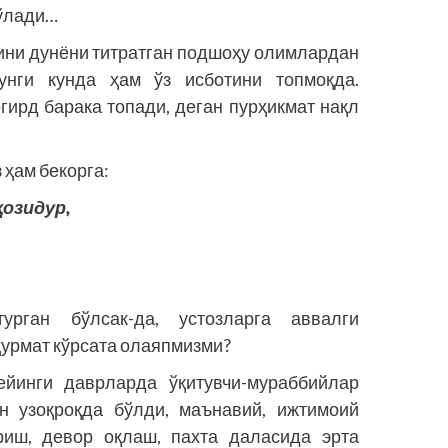
бўлади…
ини дунё­­ни тит­ратган подшоҳу олимлардан
гунги кунда ҳам ўз исботини топмоқда.
гирд барака топади, деган пурҳикмат нақл
ҳам бекорга:
қозидур,
ган бўлсак-да, устоз­ларга аввалги
ҳурмат кўрсата олаяпмизми?
йинги давр­ларда ўқитувчи-мураббийлар
н узоқроқда бўлди, маънавий, ижтимоий
риш, девор оқлаш, пахта даласида эрта