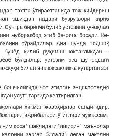
ндар тахтга ўтираётганида тож кийдириш
чап эшикдан падари буз­руквори кириб
и. Сўнгра биринчи бўлиб устозини қучоқлаб
ини муборакбод этиб бағрига босади. Ке­
абабини сўрайдилар. Ана шунда подшоҳ
 бунёд қилиб руҳимни юксакликдан –
абаб бўлдилар, устозим эса шу ердаги
ажжуҳи билан яна юксакликка кўтарган зот
в бошчилигида чоп этилган энциклопедия
нгдан улуғ”, тарзида келтирилган.
қоллари ҳикмат жавоҳирлар сандиғидир.
боқлари, таж­рибалари, ўгитлари мужассам.
а ним коса” шаклидаги “яширин” маънолар
қад­рини заргар билади”, деган мақолни