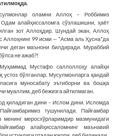
атилмоқда.
усулмонлар оламни Аллоҳ – Роббимиз
а Одам алайҳиссаломга сўзлашишни, ҳаёт
қилган зот Аллоҳдир. Шундай экан, Аллоҳ
ус Аллоҳнинг 99 исми — “Асма аль Ҳусна”да
иячи деган маънони билдиради. Мураббий
бўлса не ажаб?!
 Муҳаммад Мустафо саллоллоҳу алайҳи
қ устоз бўлганлар. Мусулмонларга қандай
иласига муносабату эътиборни ва бошқа
чи муаллим, деб бежизга айтилмаган.
қод қиладиган дини – Ислом дини. Исломда
айғамбаримиз тушунилади. Пайғамбар
р менинг меросхўрларимдир мазмунидаги
айғамбар алайҳиссаломнинг маънавий
бли устунлиги отадан юқори, деб билинади.