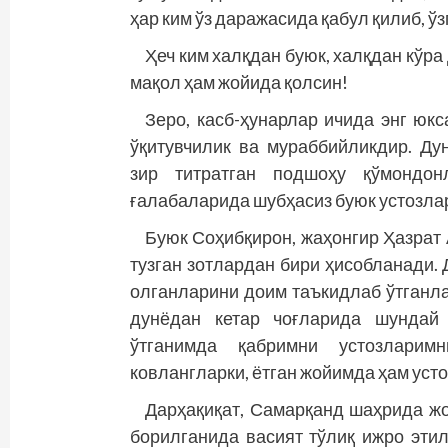
ҳар ким ўз даражасида қабул қилиб, ў
Ҳеч ким халқдан буюк, халқдан кўра
мақол ҳам жойида қолсин!
Зеро, касб-ҳунарлар ичида энг юкс
ўқитувчилик ва мураббийликдир. Ду
зир титратган подшоҳу қўмондонл
ғалабаларида шубҳасиз буюк устозлар
Буюк Соҳибқирон, жаҳонгир Ҳазрат
тузган зотлардан бири ҳисобланади.
олганларини доим таъкидлаб ўтганла
дунёдан кетар чоғларида шундай 
ўтганимда қабримни устозларим
ковлангларки, ётган жойимда ҳам уст
Дарҳақиқат, Самарқанд шаҳрида жо
борилганида васият тўлиқ ижро этил