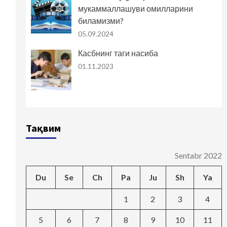
мукаммаллашуви омилларини
биламизми?
05.09.2024
Касбнинг таги насиба
01.11.2023
Тақвим
Sentabr 2022
Du
Se
Ch
Pa
Ju
Sh
Ya
1
2
3
4
5
6
7
8
9
10
11