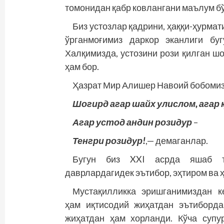
томонидан қабр ковлангани маълум 
Биз устозлар қадрини, ҳаққи-ҳурмат
ўрганмоғимиз даркор эканлиги бу
Халқимизда, устозини рози қилган шо
ҳам бор.
Ҳазрат Мир Алишер Навоий бобомиз 
Шогирд агар шайх улислом, агар 
Агар устод андин розидур
–
Тенгри розидур!
,— демаганлар.
Бугун биз XXI асрда яшаб тур
даврлардагидек эътибор, эҳтиром ва 
Мустақилликка эришганимиздан ке
ҳам иқтисодий жиҳатдан эътиборда
жиҳатдан ҳам хорланди. Кўча супу