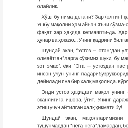
олайлик.
Хўш, бу нима дегани? Зар (олтин)
Ушбу мақолни ҳам айнан яъни сўзма-с
фақат зар ҳақида кетмаяпти-да. Ҳар
ҳунар ва ҳоказо… Унинг қад­рини билг
Шундай экан, “Устоз — отангдан ул
олмаётган”ларга сўзимиз шуки, бу ма
зот эмас”, ёки “Ота — устоздан паст
инсон учун унинг падарибузрукворид
дейилади яна бир халқ мақолида. Кўря
Энди устоз ҳақидаги мақол унинг
эканлигига ишора, ўгит. Унинг дар
этиш учун айтилган халқ ҳикмати бу!
Шундай экан, мақолларимизни с
тушунмасдан “нега-нега”ламасдан, бо